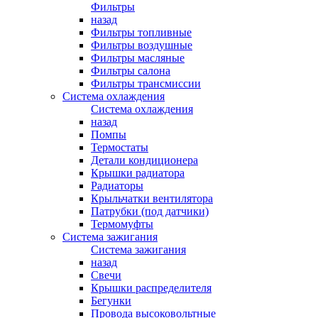
Фильтры
назад
Фильтры топливные
Фильтры воздушные
Фильтры масляные
Фильтры салона
Фильтры трансмиссии
Система охлаждения
Система охлаждения
назад
Помпы
Термостаты
Детали кондиционера
Крышки радиатора
Радиаторы
Крыльчатки вентилятора
Патрубки (под датчики)
Термомуфты
Система зажигания
Система зажигания
назад
Свечи
Крышки распределителя
Бегунки
Провода высоковольтные