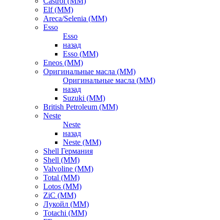
Castrol (ММ)
Elf (ММ)
Areca/Selenia (ММ)
Esso
Esso
назад
Esso (ММ)
Eneos (ММ)
Оригинальные масла (ММ)
Оригинальные масла (ММ)
назад
Suzuki (ММ)
British Petroleum (ММ)
Neste
Neste
назад
Neste (ММ)
Shell Германия
Shell (ММ)
Valvoline (ММ)
Total (ММ)
Lotos (ММ)
ZiC (ММ)
Лукойл (ММ)
Totachi (MM)