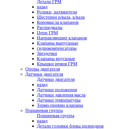
Детали ГРМ
назад
Ролики, натяжители
Шестерни р/вала, к/вала
Коромысла клапанов
Распредвалы
Цепи ГРМ
Направляющие клапанов
Клапаны выпускные
гидрокомпенсаторы
Звездочки
Клапаны впускные
Крышки ремня ГРМ
Опоры двигателя
Датчики двигателя
Датчики двигателя
назад
Датчики положения
Датчики давления масла
Датчики температуры
Термо-пневмо клапаны
Поршневая группа
Поршневая группа
назад
Детали головки блока цилиндров