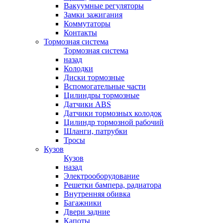
Вакуумные регуляторы
Замки зажигания
Коммутаторы
Контакты
Тормозная система
Тормозная система
назад
Колодки
Диски тормозные
Вспомогательные части
Цилиндры тормозные
Датчики ABS
Датчики тормозных колодок
Цилиндр тормозной рабочий
Шланги, патрубки
Тросы
Кузов
Кузов
назад
Электрооборудование
Решетки бампера, радиатора
Внутренняя обивка
Багажники
Двери задние
Капоты