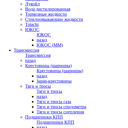
Лукойл
Вода дистилированная
Тормозные жидкости
Стеклоомывающие жидкости
Totachi
ЮКОС
ЮКОС
назад
ЮКОС (ММ)
Трансмиссия
Трансмиссия
назад
Крестовины (шарниры)
Крестовины (шарниры)
назад
Japan-крестовины
Тяги и тросы
Тяги и тросы
назад
Тяги и тросы газа
Тяги и тросы спидометра
Тяги и тросы сцепления
Подшипники КПП
Подшипники КПП
назад