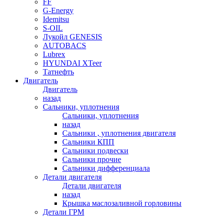
FF
G-Energy
Idemitsu
S-OIL
Лукойл GENESIS
AUTOBACS
Lubrex
HYUNDAI XTeer
Татнефть
Двигатель
Двигатель
назад
Сальники, уплотнения
Сальники, уплотнения
назад
Сальники , уплотнения двигателя
Сальники КПП
Сальники подвески
Сальники прочие
Сальники дифференциала
Детали двигателя
Детали двигателя
назад
Крышка маслозаливной горловины
Детали ГРМ