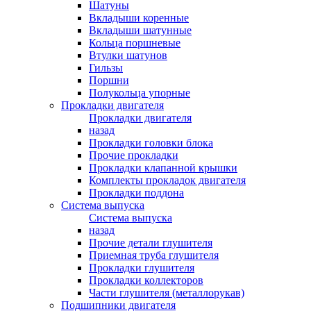
Шатуны
Вкладыши коренные
Вкладыши шатунные
Кольца поршневые
Втулки шатунов
Гильзы
Поршни
Полукольца упорные
Прокладки двигателя
Прокладки двигателя
назад
Прокладки головки блока
Прочие прокладки
Прокладки клапанной крышки
Комплекты прокладок двигателя
Прокладки поддона
Система выпуска
Система выпуска
назад
Прочие детали глушителя
Приемная труба глушителя
Прокладки глушителя
Прокладки коллекторов
Части глушителя (металлорукав)
Подшипники двигателя