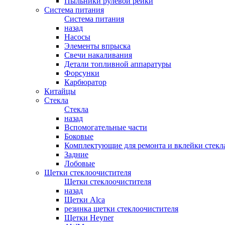
Пыльники рулевой рейки
Система питания
Система питания
назад
Насосы
Элементы впрыска
Свечи накаливания
Детали топливной аппаратуры
Форсунки
Карбюратор
Китайцы
Стекла
Стекла
назад
Вспомогательные части
Боковые
Комплектующие для ремонта и вклейки стекл
Задние
Лобовые
Щетки стеклоочистителя
Щетки стеклоочистителя
назад
Щетки Alca
резинка щетки стеклоочистителя
Щетки Heyner