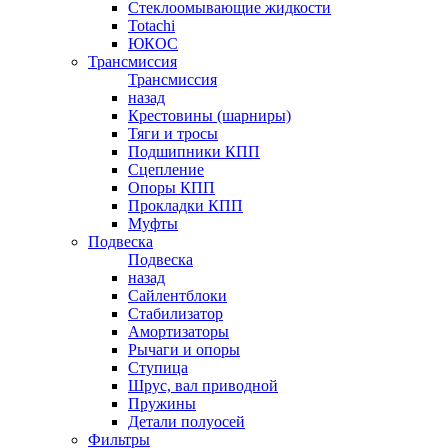
Стеклоомывающие жидкости
Totachi
ЮКОС
Трансмиссия
Трансмиссия
назад
Крестовины (шарниры)
Тяги и тросы
Подшипники КПП
Сцепление
Опоры КПП
Прокладки КПП
Муфты
Подвеска
Подвеска
назад
Сайлентблоки
Стабилизатор
Амортизаторы
Рычаги и опоры
Ступица
Шрус, вал приводной
Пружины
Детали полуосей
Фильтры