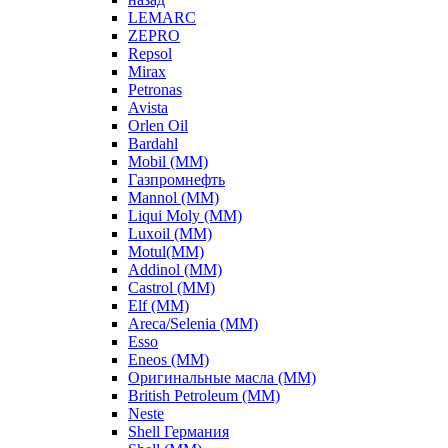
LEMARC
ZEPRO
Repsol
Mirax
Petronas
Avista
Orlen Oil
Bardahl
Mobil (ММ)
Газпромнефть
Mannol (ММ)
Liqui Moly (ММ)
Luxoil (ММ)
Motul(ММ)
Addinol (ММ)
Castrol (ММ)
Elf (ММ)
Areca/Selenia (ММ)
Esso
Eneos (ММ)
Оригинальные масла (ММ)
British Petroleum (ММ)
Neste
Shell Германия