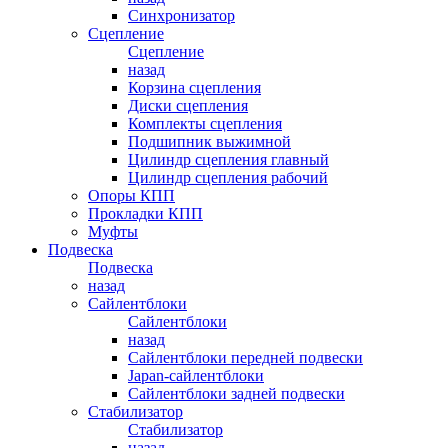
Синхронизатор
Сцепление
Сцепление
назад
Корзина сцепления
Диски сцепления
Комплекты сцепления
Подшипник выжимной
Цилиндр сцепления главный
Цилиндр сцепления рабочий
Опоры КПП
Прокладки КПП
Муфты
Подвеска
Подвеска
назад
Сайлентблоки
Сайлентблоки
назад
Сайлентблоки передней подвески
Japan-сайлентблоки
Сайлентблоки задней подвески
Стабилизатор
Стабилизатор
назад