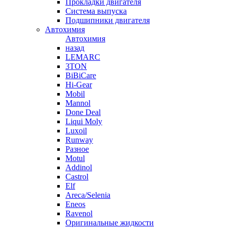
Прокладки двигателя
Система выпуска
Подшипники двигателя
Автохимия
Автохимия
назад
LEMARC
3TON
BiBiCare
Hi-Gear
Mobil
Mannol
Done Deal
Liqui Moly
Luxoil
Runway
Разное
Motul
Addinol
Castrol
Elf
Areca/Selenia
Eneos
Ravenol
Оригинальные жидкости