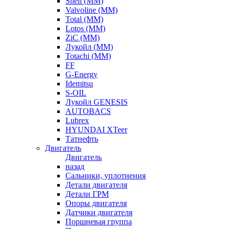
Shell (ММ)
Valvoline (ММ)
Total (ММ)
Lotos (ММ)
ZiC (ММ)
Лукойл (ММ)
Totachi (MM)
FF
G-Energy
Idemitsu
S-OIL
Лукойл GENESIS
AUTOBACS
Lubrex
HYUNDAI XTeer
Татнефть
Двигатель
Двигатель
назад
Сальники, уплотнения
Детали двигателя
Детали ГРМ
Опоры двигателя
Датчики двигателя
Поршневая группа