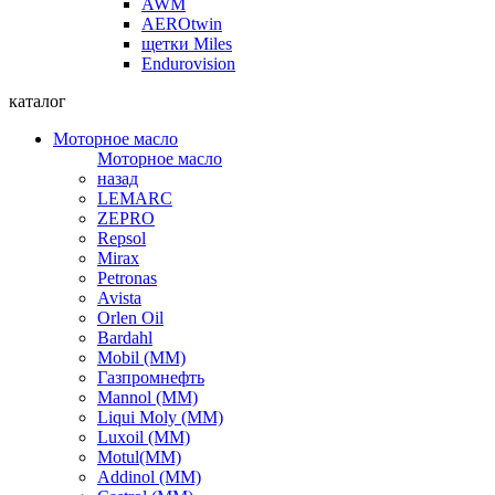
AWM
AEROtwin
щетки Miles
Endurovision
каталог
Моторное масло
Моторное масло
назад
LEMARC
ZEPRO
Repsol
Mirax
Petronas
Avista
Orlen Oil
Bardahl
Mobil (ММ)
Газпромнефть
Mannol (ММ)
Liqui Moly (ММ)
Luxoil (ММ)
Motul(ММ)
Addinol (ММ)