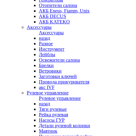
Отопители салона
АКБ Eneus, Fiamm, Unix
АКБ DECUS
АКБ KATEKO
Аксессуары
Аксессуары
назад
Разное
Инструмент
Лейблы
Освежители салона
Брелки
Ветровики
Заготовки ключей
Провода прикуривателя
акс IVF
Рулевое управление
Рулевое управление
назад
Тяги рулевые
Рейка рулевая
Насосы ГУР
Детали рулевой колонки
Маятник