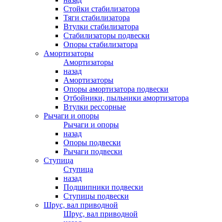
Стойки стабилизатора
Тяги стабилизатора
Втулки стабилизатора
Стабилизаторы подвески
Опоры стабилизатора
Амортизаторы
Амортизаторы
назад
Амортизаторы
Опоры амортизатора подвески
Отбойники, пыльники амортизатора
Втулки рессорные
Рычаги и опоры
Рычаги и опоры
назад
Опоры подвески
Рычаги подвески
Ступица
Ступица
назад
Подшипники подвески
Ступицы подвески
Шрус, вал приводной
Шрус, вал приводной