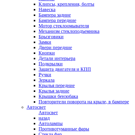
Клипсы, крепления, болты
Навеска
Бампера задние
Бампера передние
Мотор стеклоомывателя
Механизм стеклоподъемника
Брызговики
Замки
Двери передние
Кнопки
Детали интерьера
Подкрылки
Защита двигателя и КПП
Ручки
Зеркала
Крылья передние
Крылья задние
Крышки бензобака
Повторители поворота на крыле, в бампере
Автосвет
Автосвет
назад
Автолампы
Противотуманные фары
Стекла фар