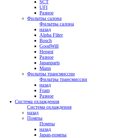
SCT
UFI
Разное
Фильтры салона
Фильтры салона
назад
Alpha Filter
Bosch
GoodWill
Hengst
Разное
Japanparts
Mann
Фильтры трансмиссии
Фильтры трансмиссии
назад
Fram
Разное
Система охлаждения
Система охлаждения
назад
Помпы
Помпы
назад
Japan-помпы