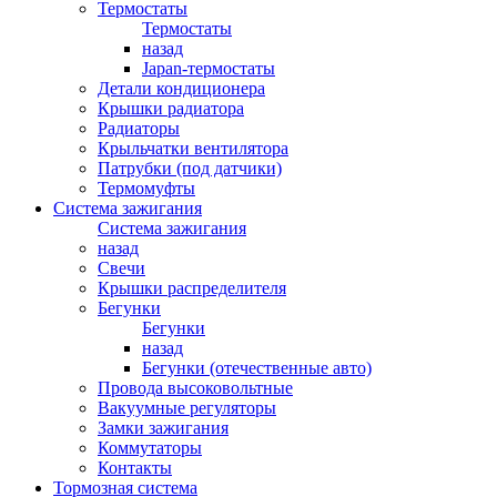
Термостаты
Термостаты
назад
Japan-термостаты
Детали кондиционера
Крышки радиатора
Радиаторы
Крыльчатки вентилятора
Патрубки (под датчики)
Термомуфты
Система зажигания
Система зажигания
назад
Свечи
Крышки распределителя
Бегунки
Бегунки
назад
Бегунки (отечественные авто)
Провода высоковольтные
Вакуумные регуляторы
Замки зажигания
Коммутаторы
Контакты
Тормозная система