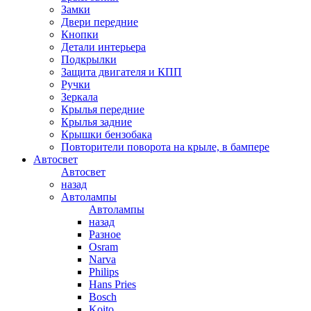
Замки
Двери передние
Кнопки
Детали интерьера
Подкрылки
Защита двигателя и КПП
Ручки
Зеркала
Крылья передние
Крылья задние
Крышки бензобака
Повторители поворота на крыле, в бампере
Автосвет
Автосвет
назад
Автолампы
Автолампы
назад
Разное
Osram
Narva
Philips
Hans Pries
Bosch
Koito