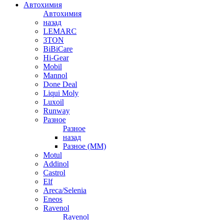
Автохимия
Автохимия
назад
LEMARC
3TON
BiBiCare
Hi-Gear
Mobil
Mannol
Done Deal
Liqui Moly
Luxoil
Runway
Разное
Разное
назад
Разное (ММ)
Motul
Addinol
Castrol
Elf
Areca/Selenia
Eneos
Ravenol
Ravenol