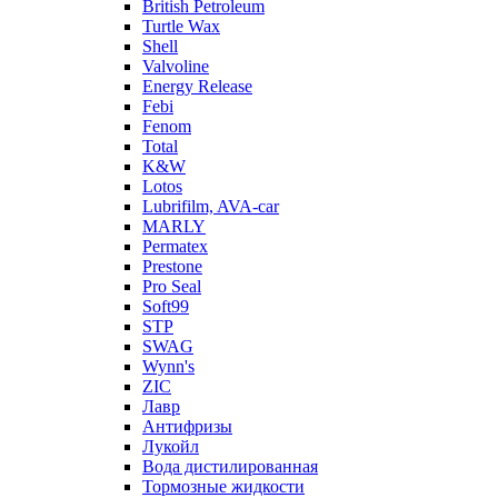
British Petroleum
Turtle Wax
Shell
Valvoline
Energy Release
Febi
Fenom
Total
K&W
Lotos
Lubrifilm, AVA-car
MARLY
Permatex
Prestone
Pro Seal
Soft99
STP
SWAG
Wynn's
ZIC
Лавр
Антифризы
Лукойл
Вода дистилированная
Тормозные жидкости