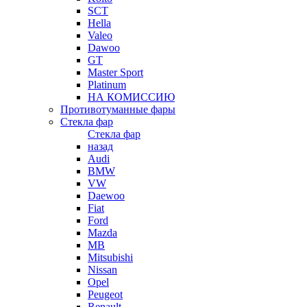
SCT
Hella
Valeo
Dawoo
GT
Master Sport
Platinum
НА КОМИССИЮ
Противотуманные фары
Стекла фар
Стекла фар
назад
Audi
BMW
VW
Daewoo
Fiat
Ford
Mazda
MB
Mitsubishi
Nissan
Opel
Peugeot
Renault