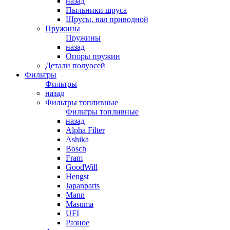
назад
Пыльники шруса
Шрусы, вал приводной
Пружины
Пружины
назад
Опоры пружин
Детали полуосей
Фильтры
Фильтры
назад
Фильтры топливные
Фильтры топливные
назад
Alpha Filter
Ashika
Bosch
Fram
GoodWill
Hengst
Japanparts
Mann
Masuma
UFI
Разное