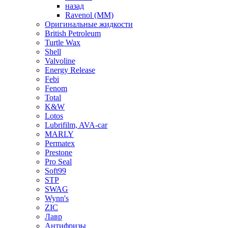
назад
Ravenol (ММ)
Оригинальные жидкости
British Petroleum
Turtle Wax
Shell
Valvoline
Energy Release
Febi
Fenom
Total
K&W
Lotos
Lubrifilm, AVA-car
MARLY
Permatex
Prestone
Pro Seal
Soft99
STP
SWAG
Wynn's
ZIC
Лавр
Антифризы