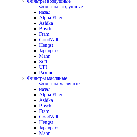
Фильтры воздушные
Фильтры воздушные
назад
Alpha Filter
Ashika
Bosch
Fram
GoodWill
Hengst
Japanparts
Mann
SCT
UFI
Разное
Фильтры масляные
Фильтры масляные
назад
Alpha Filter
Ashika
Bosch
Fram
GoodWill
Hengst
Japanparts
Mann