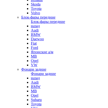
Skoda
Toyota
Volvo
Блок-фары передние
Блок-фары передние
назад
Audi
BMW
Daewoo
Fiat
Ford
Японские а/м
MB
Opel
VW
Фонари задние
Фонари задние
назад
Audi
BMW
MB
Opel
Subaru
Toyota