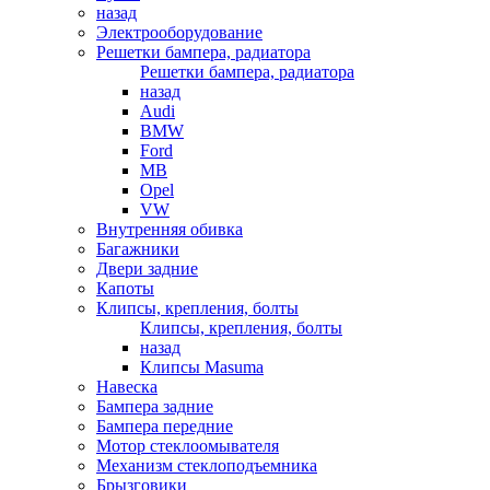
назад
Электрооборудование
Решетки бампера, радиатора
Решетки бампера, радиатора
назад
Audi
BMW
Ford
MB
Opel
VW
Внутренняя обивка
Багажники
Двери задние
Капоты
Клипсы, крепления, болты
Клипсы, крепления, болты
назад
Клипсы Masuma
Навеска
Бампера задние
Бампера передние
Мотор стеклоомывателя
Механизм стеклоподъемника
Брызговики