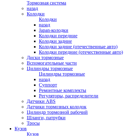
Тормозная система
назад
Колодки
Колодки
назад
Japan-колодки
Колодки передние
Колодки задние
Колодки задние (отечественные авто)
Колодки передние (отечественные авто)
Диски тормозные
Вспомогательные части
Цилиндры тормозные
Цилиндры тормозные
назад
Суппорт
Ремонтные комплекты
Регуляторы, распределители
Датчики ABS
Датчики тормозных колодок
Цилиндр тормозной рабочий
Шланги, патрубки
Тросы
Кузов
Кузов