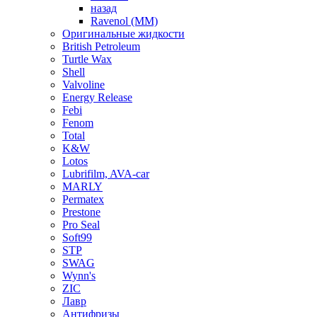
назад
Ravenol (ММ)
Оригинальные жидкости
British Petroleum
Turtle Wax
Shell
Valvoline
Energy Release
Febi
Fenom
Total
K&W
Lotos
Lubrifilm, AVA-car
MARLY
Permatex
Prestone
Pro Seal
Soft99
STP
SWAG
Wynn's
ZIC
Лавр
Антифризы