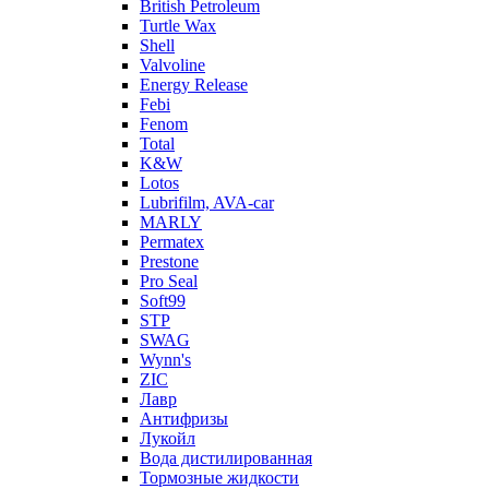
British Petroleum
Turtle Wax
Shell
Valvoline
Energy Release
Febi
Fenom
Total
K&W
Lotos
Lubrifilm, AVA-car
MARLY
Permatex
Prestone
Pro Seal
Soft99
STP
SWAG
Wynn's
ZIC
Лавр
Антифризы
Лукойл
Вода дистилированная
Тормозные жидкости