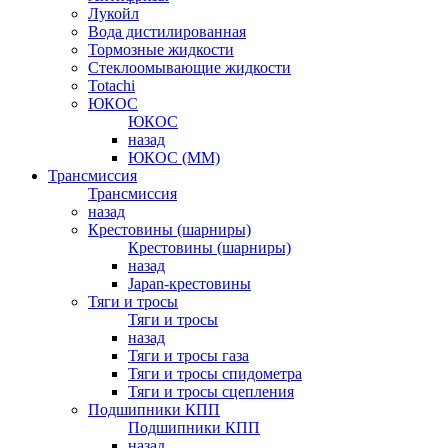
Лукойл
Вода дистилированная
Тормозные жидкости
Стеклоомывающие жидкости
Totachi
ЮКОС
ЮКОС
назад
ЮКОС (ММ)
Трансмиссия
Трансмиссия
назад
Крестовины (шарниры)
Крестовины (шарниры)
назад
Japan-крестовины
Тяги и тросы
Тяги и тросы
назад
Тяги и тросы газа
Тяги и тросы спидометра
Тяги и тросы сцепления
Подшипники КПП
Подшипники КПП
назад