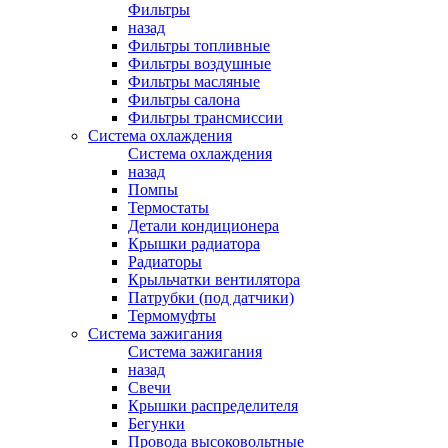
Фильтры
назад
Фильтры топливные
Фильтры воздушные
Фильтры масляные
Фильтры салона
Фильтры трансмиссии
Система охлаждения
Система охлаждения
назад
Помпы
Термостаты
Детали кондиционера
Крышки радиатора
Радиаторы
Крыльчатки вентилятора
Патрубки (под датчики)
Термомуфты
Система зажигания
Система зажигания
назад
Свечи
Крышки распределителя
Бегунки
Провода высоковольтные