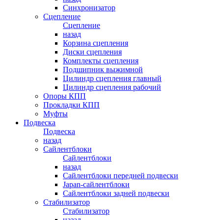
Синхронизатор
Сцепление
Сцепление
назад
Корзина сцепления
Диски сцепления
Комплекты сцепления
Подшипник выжимной
Цилиндр сцепления главный
Цилиндр сцепления рабочий
Опоры КПП
Прокладки КПП
Муфты
Подвеска
Подвеска
назад
Сайлентблоки
Сайлентблоки
назад
Сайлентблоки передней подвески
Japan-сайлентблоки
Сайлентблоки задней подвески
Стабилизатор
Стабилизатор
назад