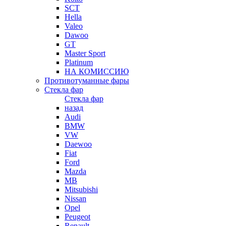
SCT
Hella
Valeo
Dawoo
GT
Master Sport
Platinum
НА КОМИССИЮ
Противотуманные фары
Стекла фар
Стекла фар
назад
Audi
BMW
VW
Daewoo
Fiat
Ford
Mazda
MB
Mitsubishi
Nissan
Opel
Peugeot
Renault