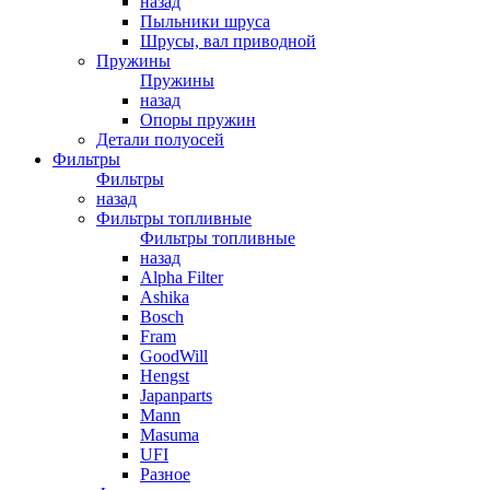
назад
Пыльники шруса
Шрусы, вал приводной
Пружины
Пружины
назад
Опоры пружин
Детали полуосей
Фильтры
Фильтры
назад
Фильтры топливные
Фильтры топливные
назад
Alpha Filter
Ashika
Bosch
Fram
GoodWill
Hengst
Japanparts
Mann
Masuma
UFI
Разное