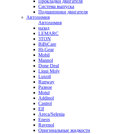
Прокладки двигателя
Система выпуска
Подшипники двигателя
Автохимия
Автохимия
назад
LEMARC
3TON
BiBiCare
Hi-Gear
Mobil
Mannol
Done Deal
Liqui Moly
Luxoil
Runway
Разное
Motul
Addinol
Castrol
Elf
Areca/Selenia
Eneos
Ravenol
Оригинальные жидкости