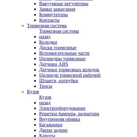
Вакуумные регуляторы
Замки зажигания
Коммутаторы
Контакты
Тормозная система
Тормозная система
назад
Колодки
Диски тормозные
Вспомогательные части
Цилиндры тормозные
Датчики ABS
Датчики тормозных колодок
Цилиндр тормозной рабочий
Шланги, патрубки
Тросы
Кузов
Кузов
назад
Электрооборудование
Решетки бампера, радиатора
Внутренняя обивка
Багажники
Двери задние
Капоты