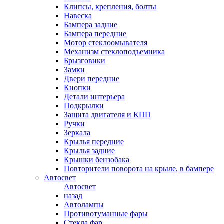
Клипсы, крепления, болты
Навеска
Бампера задние
Бампера передние
Мотор стеклоомывателя
Механизм стеклоподъемника
Брызговики
Замки
Двери передние
Кнопки
Детали интерьера
Подкрылки
Защита двигателя и КПП
Ручки
Зеркала
Крылья передние
Крылья задние
Крышки бензобака
Повторители поворота на крыле, в бампере
Автосвет
Автосвет
назад
Автолампы
Противотуманные фары
Стекла фар