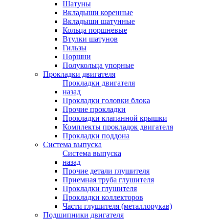
Шатуны
Вкладыши коренные
Вкладыши шатунные
Кольца поршневые
Втулки шатунов
Гильзы
Поршни
Полукольца упорные
Прокладки двигателя
Прокладки двигателя
назад
Прокладки головки блока
Прочие прокладки
Прокладки клапанной крышки
Комплекты прокладок двигателя
Прокладки поддона
Система выпуска
Система выпуска
назад
Прочие детали глушителя
Приемная труба глушителя
Прокладки глушителя
Прокладки коллекторов
Части глушителя (металлорукав)
Подшипники двигателя