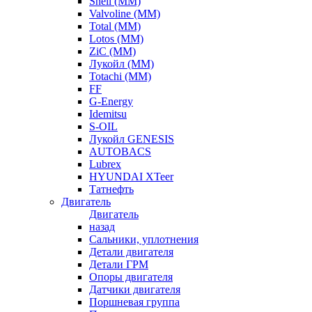
Shell (ММ)
Valvoline (ММ)
Total (ММ)
Lotos (ММ)
ZiC (ММ)
Лукойл (ММ)
Totachi (MM)
FF
G-Energy
Idemitsu
S-OIL
Лукойл GENESIS
AUTOBACS
Lubrex
HYUNDAI XTeer
Татнефть
Двигатель
Двигатель
назад
Сальники, уплотнения
Детали двигателя
Детали ГРМ
Опоры двигателя
Датчики двигателя
Поршневая группа