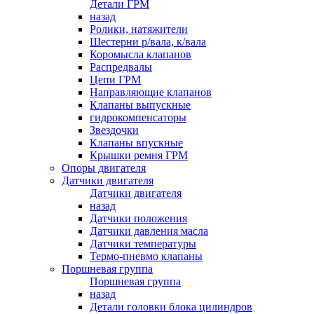
Детали ГРМ
назад
Ролики, натяжители
Шестерни р/вала, к/вала
Коромысла клапанов
Распредвалы
Цепи ГРМ
Направляющие клапанов
Клапаны выпускные
гидрокомпенсаторы
Звездочки
Клапаны впускные
Крышки ремня ГРМ
Опоры двигателя
Датчики двигателя
Датчики двигателя
назад
Датчики положения
Датчики давления масла
Датчики температуры
Термо-пневмо клапаны
Поршневая группа
Поршневая группа
назад
Детали головки блока цилиндров