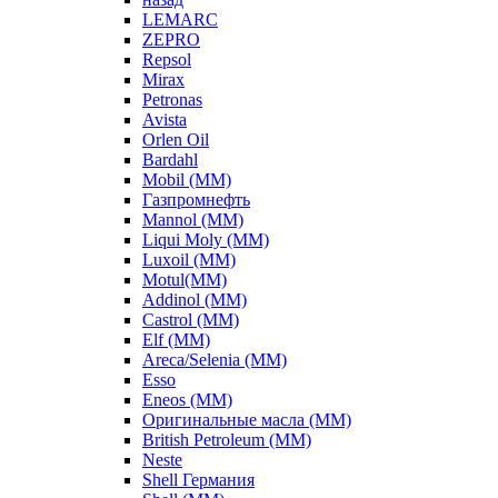
LEMARC
ZEPRO
Repsol
Mirax
Petronas
Avista
Orlen Oil
Bardahl
Mobil (ММ)
Газпромнефть
Mannol (ММ)
Liqui Moly (ММ)
Luxoil (ММ)
Motul(ММ)
Addinol (ММ)
Castrol (ММ)
Elf (ММ)
Areca/Selenia (ММ)
Esso
Eneos (ММ)
Оригинальные масла (ММ)
British Petroleum (ММ)
Neste
Shell Германия