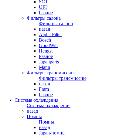
SCT
UFI
Разное
Фильтры салона
Фильтры салона
назад
Alpha Filter
Bosch
GoodWill
Hengst
Разное
Japanparts
Mann
Фильтры трансмиссии
Фильтры трансмиссии
назад
Fram
Разное
Система охлаждения
Система охлаждения
назад
Помпы
Помпы
назад
Japan-помпы