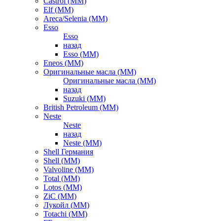
Castrol (ММ)
Elf (ММ)
Areca/Selenia (ММ)
Esso
Esso
назад
Esso (ММ)
Eneos (ММ)
Оригинальные масла (ММ)
Оригинальные масла (ММ)
назад
Suzuki (ММ)
British Petroleum (ММ)
Neste
Neste
назад
Neste (ММ)
Shell Германия
Shell (ММ)
Valvoline (ММ)
Total (ММ)
Lotos (ММ)
ZiC (ММ)
Лукойл (ММ)
Totachi (MM)