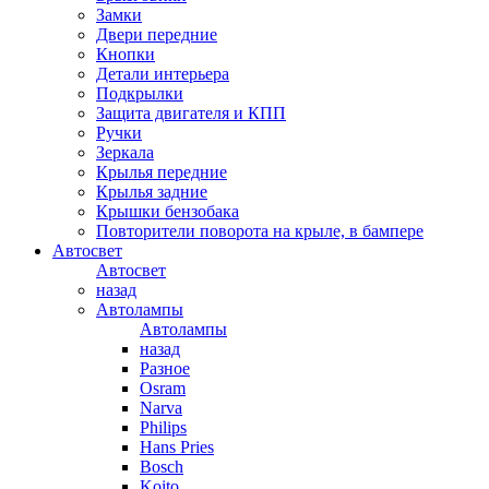
Замки
Двери передние
Кнопки
Детали интерьера
Подкрылки
Защита двигателя и КПП
Ручки
Зеркала
Крылья передние
Крылья задние
Крышки бензобака
Повторители поворота на крыле, в бампере
Автосвет
Автосвет
назад
Автолампы
Автолампы
назад
Разное
Osram
Narva
Philips
Hans Pries
Bosch
Koito