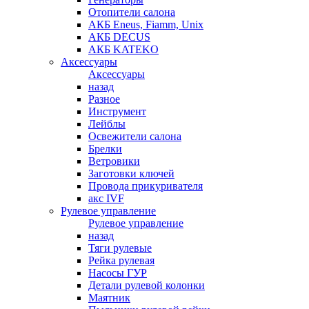
Отопители салона
АКБ Eneus, Fiamm, Unix
АКБ DECUS
АКБ KATEKO
Аксессуары
Аксессуары
назад
Разное
Инструмент
Лейблы
Освежители салона
Брелки
Ветровики
Заготовки ключей
Провода прикуривателя
акс IVF
Рулевое управление
Рулевое управление
назад
Тяги рулевые
Рейка рулевая
Насосы ГУР
Детали рулевой колонки
Маятник