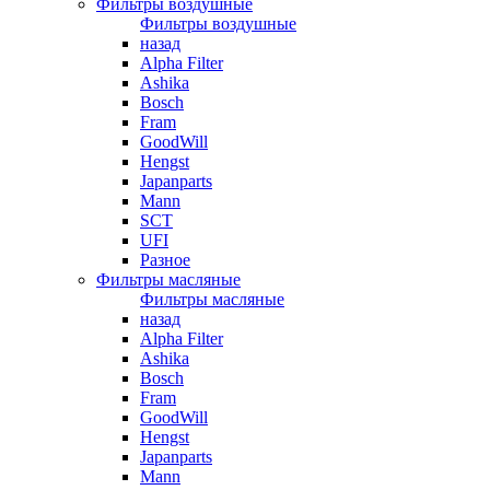
Фильтры воздушные
Фильтры воздушные
назад
Alpha Filter
Ashika
Bosch
Fram
GoodWill
Hengst
Japanparts
Mann
SCT
UFI
Разное
Фильтры масляные
Фильтры масляные
назад
Alpha Filter
Ashika
Bosch
Fram
GoodWill
Hengst
Japanparts
Mann