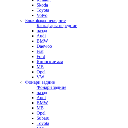
Skoda
Toyota
Volvo
Блок-фары передние
Блок-фары передние
назад
Audi
BMW
Daewoo
Fiat
Ford
Японские а/м
MB
Opel
VW
Фонари задние
Фонари задние
назад
Audi
BMW
MB
Opel
Subaru
Toyota