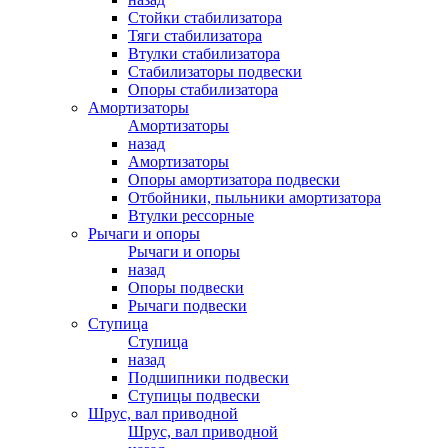
Стойки стабилизатора
Тяги стабилизатора
Втулки стабилизатора
Стабилизаторы подвески
Опоры стабилизатора
Амортизаторы
Амортизаторы
назад
Амортизаторы
Опоры амортизатора подвески
Отбойники, пыльники амортизатора
Втулки рессорные
Рычаги и опоры
Рычаги и опоры
назад
Опоры подвески
Рычаги подвески
Ступица
Ступица
назад
Подшипники подвески
Ступицы подвески
Шрус, вал приводной
Шрус, вал приводной