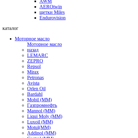
AWM
AEROtwin
щетки Miles
Endurovision
каталог
Моторное масло
Моторное масло
назад
LEMARC
ZEPRO
Repsol
Mirax
Petronas
Avista
Orlen Oil
Bardahl
Mobil (ММ)
Газпромнефть
Mannol (ММ)
Liqui Moly (ММ)
Luxoil (ММ)
Motul(ММ)
Addinol (ММ)