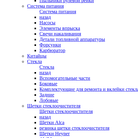
Пыльники рулевой рейки
Система питания
Система питания
назад
Насосы
Элементы впрыска
Свечи накаливания
Детали топливной аппаратуры
Форсунки
Карбюратор
Китайцы
Стекла
Стекла
назад
Вспомогательные части
Боковые
Комплектующие для ремонта и вклейки стекл
Задние
Лобовые
Щетки стеклоочистителя
Щетки стеклоочистителя
назад
Щетки Alca
резинка щетки стеклоочистителя
Щетки Heyner