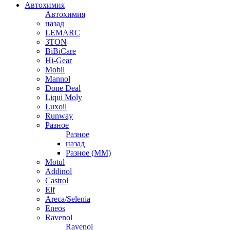
Автохимия
Автохимия
назад
LEMARC
3TON
BiBiCare
Hi-Gear
Mobil
Mannol
Done Deal
Liqui Moly
Luxoil
Runway
Разное
Разное
назад
Разное (ММ)
Motul
Addinol
Castrol
Elf
Areca/Selenia
Eneos
Ravenol
Ravenol