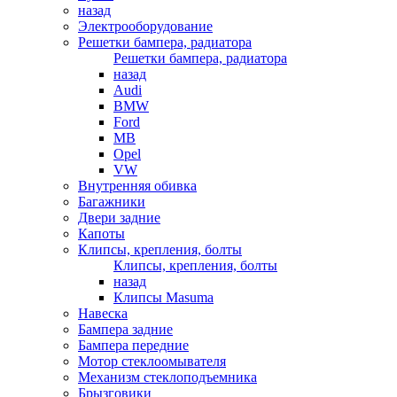
назад
Электрооборудование
Решетки бампера, радиатора
Решетки бампера, радиатора
назад
Audi
BMW
Ford
MB
Opel
VW
Внутренняя обивка
Багажники
Двери задние
Капоты
Клипсы, крепления, болты
Клипсы, крепления, болты
назад
Клипсы Masuma
Навеска
Бампера задние
Бампера передние
Мотор стеклоомывателя
Механизм стеклоподъемника
Брызговики