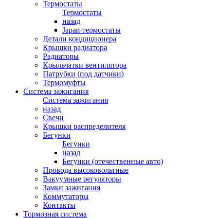
Термостаты
Термостаты
назад
Japan-термостаты
Детали кондиционера
Крышки радиатора
Радиаторы
Крыльчатки вентилятора
Патрубки (под датчики)
Термомуфты
Система зажигания
Система зажигания
назад
Свечи
Крышки распределителя
Бегунки
Бегунки
назад
Бегунки (отечественные авто)
Провода высоковольтные
Вакуумные регуляторы
Замки зажигания
Коммутаторы
Контакты
Тормозная система