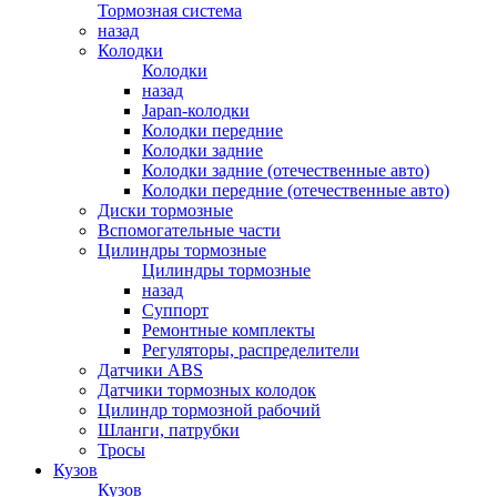
Тормозная система
назад
Колодки
Колодки
назад
Japan-колодки
Колодки передние
Колодки задние
Колодки задние (отечественные авто)
Колодки передние (отечественные авто)
Диски тормозные
Вспомогательные части
Цилиндры тормозные
Цилиндры тормозные
назад
Суппорт
Ремонтные комплекты
Регуляторы, распределители
Датчики ABS
Датчики тормозных колодок
Цилиндр тормозной рабочий
Шланги, патрубки
Тросы
Кузов
Кузов