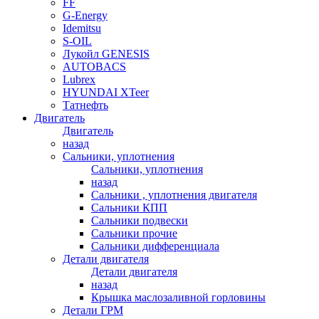
FF
G-Energy
Idemitsu
S-OIL
Лукойл GENESIS
AUTOBACS
Lubrex
HYUNDAI XTeer
Татнефть
Двигатель
Двигатель
назад
Сальники, уплотнения
Сальники, уплотнения
назад
Сальники , уплотнения двигателя
Сальники КПП
Сальники подвески
Сальники прочие
Сальники дифференциала
Детали двигателя
Детали двигателя
назад
Крышка маслозаливной горловины
Детали ГРМ