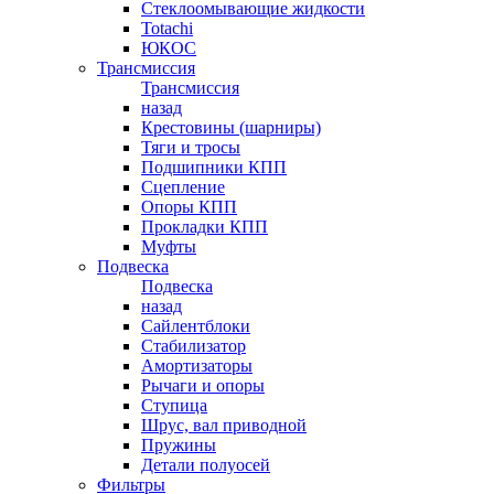
Стеклоомывающие жидкости
Totachi
ЮКОС
Трансмиссия
Трансмиссия
назад
Крестовины (шарниры)
Тяги и тросы
Подшипники КПП
Сцепление
Опоры КПП
Прокладки КПП
Муфты
Подвеска
Подвеска
назад
Сайлентблоки
Стабилизатор
Амортизаторы
Рычаги и опоры
Ступица
Шрус, вал приводной
Пружины
Детали полуосей
Фильтры