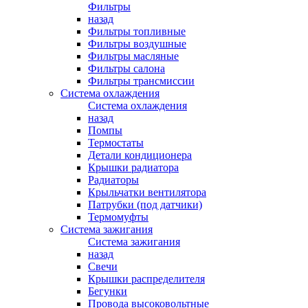
Фильтры
назад
Фильтры топливные
Фильтры воздушные
Фильтры масляные
Фильтры салона
Фильтры трансмиссии
Система охлаждения
Система охлаждения
назад
Помпы
Термостаты
Детали кондиционера
Крышки радиатора
Радиаторы
Крыльчатки вентилятора
Патрубки (под датчики)
Термомуфты
Система зажигания
Система зажигания
назад
Свечи
Крышки распределителя
Бегунки
Провода высоковольтные