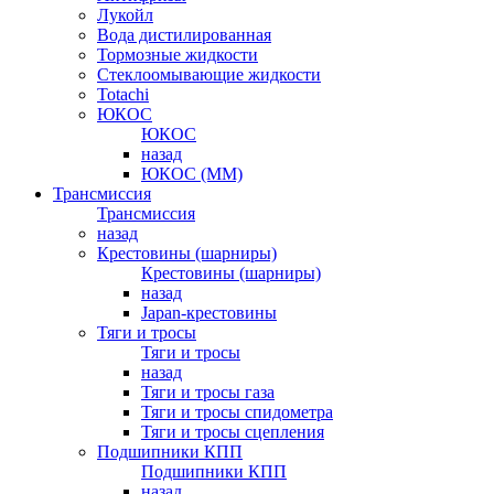
Лукойл
Вода дистилированная
Тормозные жидкости
Стеклоомывающие жидкости
Totachi
ЮКОС
ЮКОС
назад
ЮКОС (ММ)
Трансмиссия
Трансмиссия
назад
Крестовины (шарниры)
Крестовины (шарниры)
назад
Japan-крестовины
Тяги и тросы
Тяги и тросы
назад
Тяги и тросы газа
Тяги и тросы спидометра
Тяги и тросы сцепления
Подшипники КПП
Подшипники КПП
назад