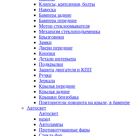
Клипсы, крепления, болты
Навеска
Бампера задние
Бампера передние
Мотор стеклоомывателя
Механизм стеклоподъемника
Брызговики
Замки
Двери передние
Кнопки
Детали интерьера
Подкрылки
Защита двигателя и КПП
Ручки
Зеркала
Крылья передние
Крылья задние
Крышки бензобака
Повторители поворота на крыле, в бампере
Автосвет
Автосвет
назад
Автолампы
Противотуманные фары
Стекла фар