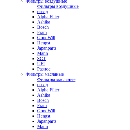
Фильтры воздушные
Фильтры воздушные
назад
Alpha Filter
Ashika
Bosch
Fram
GoodWill
Hengst
Japanparts
Mann
SCT
UFI
Разное
Фильтры масляные
Фильтры масляные
назад
Alpha Filter
Ashika
Bosch
Fram
GoodWill
Hengst
Japanparts
Mann