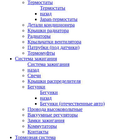
Термостаты
Термостаты
назад
Japan-термостаты
Детали кондиционера
Крышки радиатора
Радиаторы
Крыльчатки вентилятора
Патрубки (под датчики)
Термомуфты
Система зажигания
Система зажигания
назад
Свечи
Крышки распределителя
Бегунки
Бегунки
назад
Бегунки (отечественные авто)
Провода высоковольтные
Вакуумные регуляторы
Замки зажигания
Коммутаторы
Контакты
Тормозная система