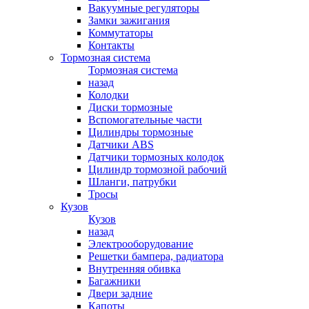
Вакуумные регуляторы
Замки зажигания
Коммутаторы
Контакты
Тормозная система
Тормозная система
назад
Колодки
Диски тормозные
Вспомогательные части
Цилиндры тормозные
Датчики ABS
Датчики тормозных колодок
Цилиндр тормозной рабочий
Шланги, патрубки
Тросы
Кузов
Кузов
назад
Электрооборудование
Решетки бампера, радиатора
Внутренняя обивка
Багажники
Двери задние
Капоты