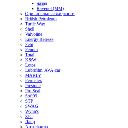
назад
Ravenol (ММ)
Оригинальные жидкости
British Petroleum
Turtle Wax
Shell
Valvoline
Energy Release
Febi
Fenom
Total
K&W
Lotos
Lubrifilm, AVA-car
MARLY
Permatex
Prestone
Pro Seal
Soft99
STP
SWAG
Wynn's
ZIC
Лавр
Антифризы