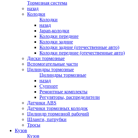
Тормозная система
назад
Колодки
Колодки
назад
Japan-колодки
Колодки передние
Колодки задние
Колодки задние (отечественные авто)
Колодки передние (отечественные авто)
Диски тормозные
Вспомогательные части
Цилиндры тормозные
Цилиндры тормозные
назад
Суппорт
Ремонтные комплекты
Регуляторы, распределители
Датчики ABS
Датчики тормозных колодок
Цилиндр тормозной рабочий
Шланги, патрубки
Тросы
Кузов
Кузов