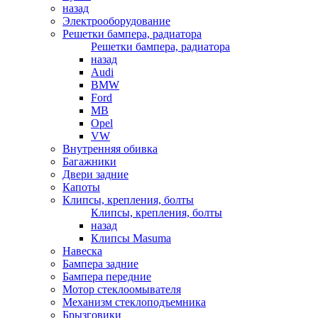
назад
Электрооборудование
Решетки бампера, радиатора
Решетки бампера, радиатора
назад
Audi
BMW
Ford
MB
Opel
VW
Внутренняя обивка
Багажники
Двери задние
Капоты
Клипсы, крепления, болты
Клипсы, крепления, болты
назад
Клипсы Masuma
Навеска
Бампера задние
Бампера передние
Мотор стеклоомывателя
Механизм стеклоподъемника
Брызговики