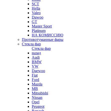
SCT
Hella
Valeo
Dawoo
GT
Master Sport
Platinum
НА КОМИССИЮ
Противотуманные фары
Стекла фар
Стекла фар
назад
Audi
BMW
VW
Daewoo
Fiat
Ford
Mazda
MB
Mitsubishi
Nissan
Opel
Peugeot
Renault