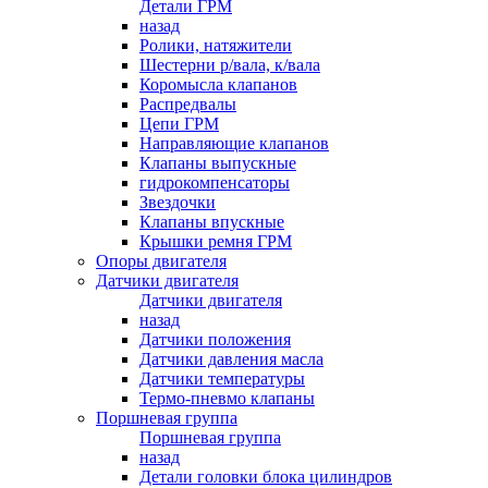
Детали ГРМ
назад
Ролики, натяжители
Шестерни р/вала, к/вала
Коромысла клапанов
Распредвалы
Цепи ГРМ
Направляющие клапанов
Клапаны выпускные
гидрокомпенсаторы
Звездочки
Клапаны впускные
Крышки ремня ГРМ
Опоры двигателя
Датчики двигателя
Датчики двигателя
назад
Датчики положения
Датчики давления масла
Датчики температуры
Термо-пневмо клапаны
Поршневая группа
Поршневая группа
назад
Детали головки блока цилиндров