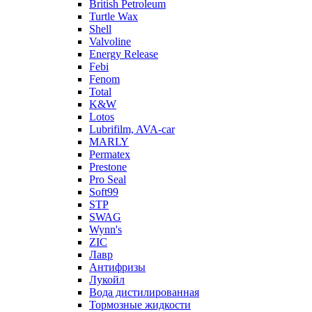
British Petroleum
Turtle Wax
Shell
Valvoline
Energy Release
Febi
Fenom
Total
K&W
Lotos
Lubrifilm, AVA-car
MARLY
Permatex
Prestone
Pro Seal
Soft99
STP
SWAG
Wynn's
ZIC
Лавр
Антифризы
Лукойл
Вода дистилированная
Тормозные жидкости