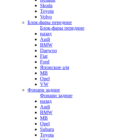
Skoda
Toyota
Volvo
Блок-фары передние
Блок-фары передние
назад
Audi
BMW
Daewoo
Fiat
Ford
Японские а/м
MB
Opel
VW
Фонари задние
Фонари задние
назад
Audi
BMW
MB
Opel
Subaru
Toyota