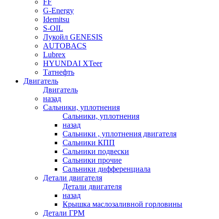
FF
G-Energy
Idemitsu
S-OIL
Лукойл GENESIS
AUTOBACS
Lubrex
HYUNDAI XTeer
Татнефть
Двигатель
Двигатель
назад
Сальники, уплотнения
Сальники, уплотнения
назад
Сальники , уплотнения двигателя
Сальники КПП
Сальники подвески
Сальники прочие
Сальники дифференциала
Детали двигателя
Детали двигателя
назад
Крышка маслозаливной горловины
Детали ГРМ