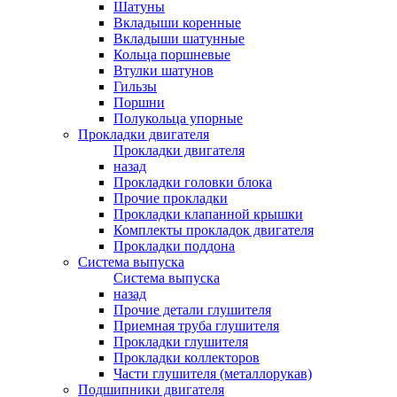
Шатуны
Вкладыши коренные
Вкладыши шатунные
Кольца поршневые
Втулки шатунов
Гильзы
Поршни
Полукольца упорные
Прокладки двигателя
Прокладки двигателя
назад
Прокладки головки блока
Прочие прокладки
Прокладки клапанной крышки
Комплекты прокладок двигателя
Прокладки поддона
Система выпуска
Система выпуска
назад
Прочие детали глушителя
Приемная труба глушителя
Прокладки глушителя
Прокладки коллекторов
Части глушителя (металлорукав)
Подшипники двигателя