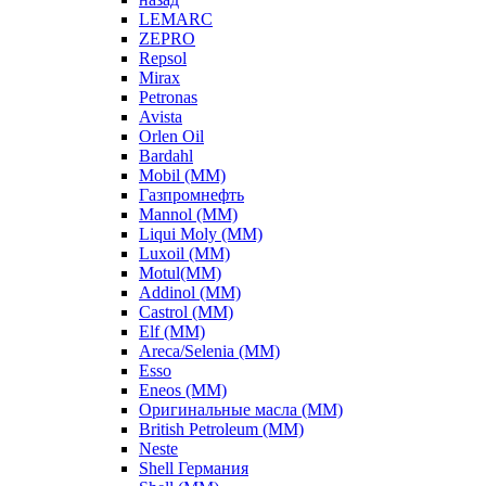
LEMARC
ZEPRO
Repsol
Mirax
Petronas
Avista
Orlen Oil
Bardahl
Mobil (ММ)
Газпромнефть
Mannol (ММ)
Liqui Moly (ММ)
Luxoil (ММ)
Motul(ММ)
Addinol (ММ)
Castrol (ММ)
Elf (ММ)
Areca/Selenia (ММ)
Esso
Eneos (ММ)
Оригинальные масла (ММ)
British Petroleum (ММ)
Neste
Shell Германия