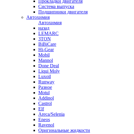
Прокладки двигателя
Система выпуска
Подшипники двигателя
Автохимия
Автохимия
назад
LEMARC
3TON
BiBiCare
Hi-Gear
Mobil
Mannol
Done Deal
Liqui Moly
Luxoil
Runway
Разное
Motul
Addinol
Castrol
Elf
Areca/Selenia
Eneos
Ravenol
Оригинальные жидкости