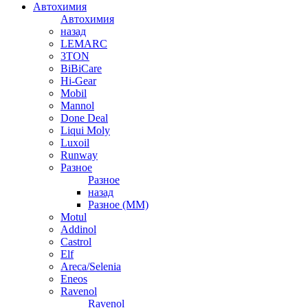
Автохимия
Автохимия
назад
LEMARC
3TON
BiBiCare
Hi-Gear
Mobil
Mannol
Done Deal
Liqui Moly
Luxoil
Runway
Разное
Разное
назад
Разное (ММ)
Motul
Addinol
Castrol
Elf
Areca/Selenia
Eneos
Ravenol
Ravenol