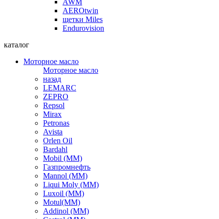
AWM
AEROtwin
щетки Miles
Endurovision
каталог
Моторное масло
Моторное масло
назад
LEMARC
ZEPRO
Repsol
Mirax
Petronas
Avista
Orlen Oil
Bardahl
Mobil (ММ)
Газпромнефть
Mannol (ММ)
Liqui Moly (ММ)
Luxoil (ММ)
Motul(ММ)
Addinol (ММ)