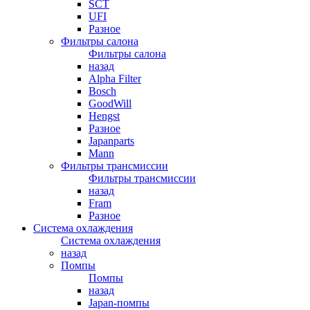
SCT
UFI
Разное
Фильтры салона
Фильтры салона
назад
Alpha Filter
Bosch
GoodWill
Hengst
Разное
Japanparts
Mann
Фильтры трансмиссии
Фильтры трансмиссии
назад
Fram
Разное
Система охлаждения
Система охлаждения
назад
Помпы
Помпы
назад
Japan-помпы