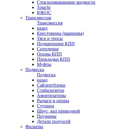
Стеклоомывающие жидкости
Totachi
ЮКОС
Трансмиссия
Трансмиссия
назад
Крестовины (шарниры)
Тяги и тросы
Подшипники КПП
Сцепление
Опоры КПП
Прокладки КПП
Муфты
Подвеска
Подвеска
назад
Сайлентблоки
Стабилизатор
Амортизаторы
Рычаги и опоры
Ступица
Шрус, вал приводной
Пружины
Детали полуосей
Фильтры