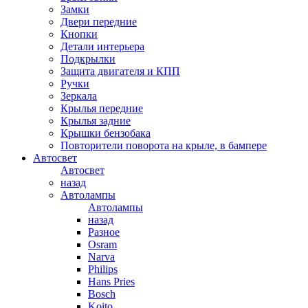
Замки
Двери передние
Кнопки
Детали интерьера
Подкрылки
Защита двигателя и КПП
Ручки
Зеркала
Крылья передние
Крылья задние
Крышки бензобака
Повторители поворота на крыле, в бампере
Автосвет
Автосвет
назад
Автолампы
Автолампы
назад
Разное
Osram
Narva
Philips
Hans Pries
Bosch
Koito