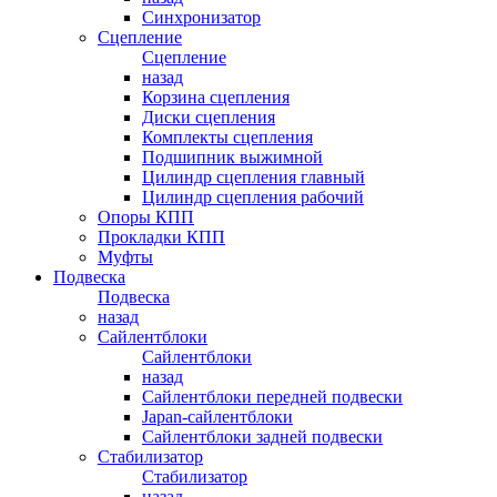
Синхронизатор
Сцепление
Сцепление
назад
Корзина сцепления
Диски сцепления
Комплекты сцепления
Подшипник выжимной
Цилиндр сцепления главный
Цилиндр сцепления рабочий
Опоры КПП
Прокладки КПП
Муфты
Подвеска
Подвеска
назад
Сайлентблоки
Сайлентблоки
назад
Сайлентблоки передней подвески
Japan-сайлентблоки
Сайлентблоки задней подвески
Стабилизатор
Стабилизатор
назад