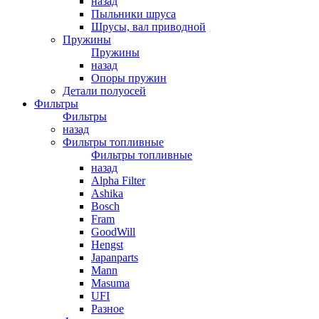
назад
Пыльники шруса
Шрусы, вал приводной
Пружины
Пружины
назад
Опоры пружин
Детали полуосей
Фильтры
Фильтры
назад
Фильтры топливные
Фильтры топливные
назад
Alpha Filter
Ashika
Bosch
Fram
GoodWill
Hengst
Japanparts
Mann
Masuma
UFI
Разное