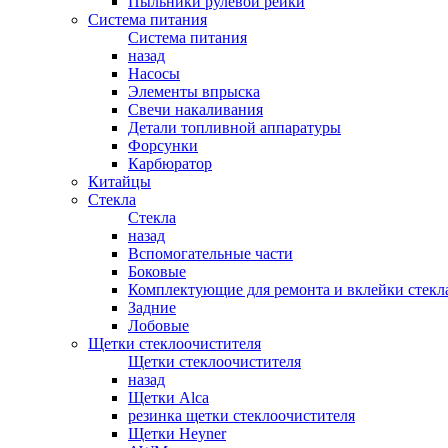
Пыльники рулевой рейки
Система питания
Система питания
назад
Насосы
Элементы впрыска
Свечи накаливания
Детали топливной аппаратуры
Форсунки
Карбюратор
Китайцы
Стекла
Стекла
назад
Вспомогательные части
Боковые
Комплектующие для ремонта и вклейки стекл
Задние
Лобовые
Щетки стеклоочистителя
Щетки стеклоочистителя
назад
Щетки Alca
резинка щетки стеклоочистителя
Щетки Heyner