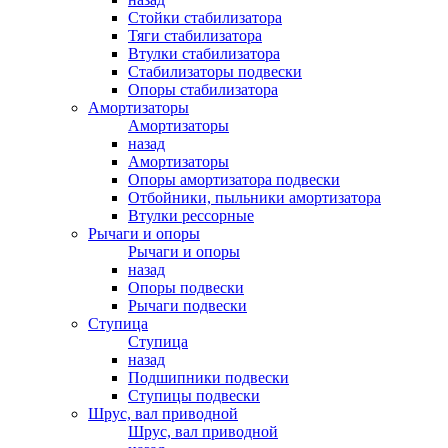
Стойки стабилизатора
Тяги стабилизатора
Втулки стабилизатора
Стабилизаторы подвески
Опоры стабилизатора
Амортизаторы
Амортизаторы
назад
Амортизаторы
Опоры амортизатора подвески
Отбойники, пыльники амортизатора
Втулки рессорные
Рычаги и опоры
Рычаги и опоры
назад
Опоры подвески
Рычаги подвески
Ступица
Ступица
назад
Подшипники подвески
Ступицы подвески
Шрус, вал приводной
Шрус, вал приводной