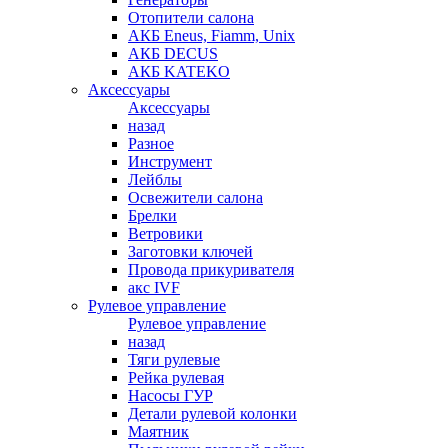
Отопители салона
АКБ Eneus, Fiamm, Unix
АКБ DECUS
АКБ KATEKO
Аксессуары
Аксессуары
назад
Разное
Инструмент
Лейблы
Освежители салона
Брелки
Ветровики
Заготовки ключей
Провода прикуривателя
акс IVF
Рулевое управление
Рулевое управление
назад
Тяги рулевые
Рейка рулевая
Насосы ГУР
Детали рулевой колонки
Маятник