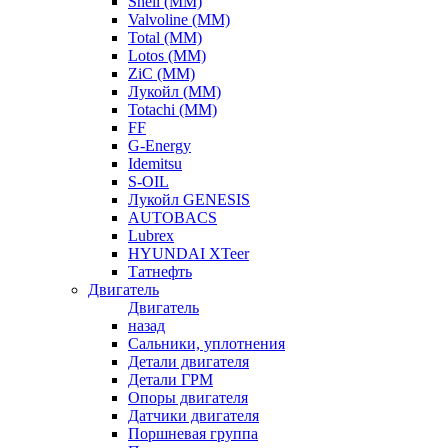
Shell (ММ)
Valvoline (ММ)
Total (ММ)
Lotos (ММ)
ZiC (ММ)
Лукойл (ММ)
Totachi (MM)
FF
G-Energy
Idemitsu
S-OIL
Лукойл GENESIS
AUTOBACS
Lubrex
HYUNDAI XTeer
Татнефть
Двигатель
Двигатель
назад
Сальники, уплотнения
Детали двигателя
Детали ГРМ
Опоры двигателя
Датчики двигателя
Поршневая группа