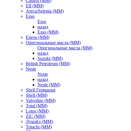
Castrol (ММ)
Elf (ММ)
Areca/Selenia (ММ)
Esso
Esso
назад
Esso (ММ)
Eneos (ММ)
Оригинальные масла (ММ)
Оригинальные масла (ММ)
назад
Suzuki (ММ)
British Petroleum (ММ)
Neste
Neste
назад
Neste (ММ)
Shell Германия
Shell (ММ)
Valvoline (ММ)
Total (ММ)
Lotos (ММ)
ZiC (ММ)
Лукойл (ММ)
Totachi (MM)