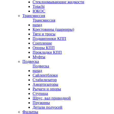
Стеклоомывающие жидкости
Totachi
ЮКОС
Трансмиссия
Трансмиссия
назад
Крестовины (шарниры)
Тяги и тросы
Подшипники КПП
Сцепление
Опоры КПП
Прокладки КПП
Муфты
Подвеска
Подвеска
назад
Сайлентблоки
Стабилизатор
Амортизаторы
Рычаги и опоры
Ступица
Шрус, вал приводной
Пружины
Детали полуосей
Фильтры