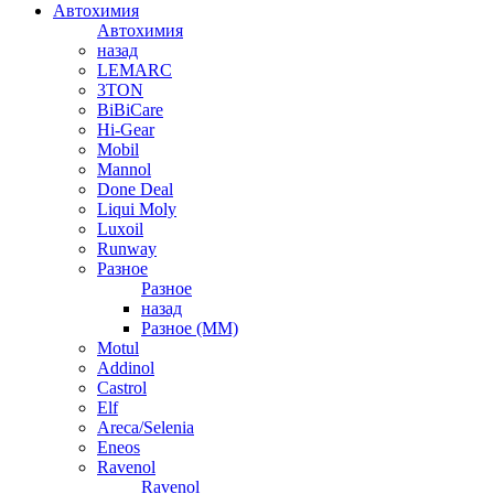
Автохимия
Автохимия
назад
LEMARC
3TON
BiBiCare
Hi-Gear
Mobil
Mannol
Done Deal
Liqui Moly
Luxoil
Runway
Разное
Разное
назад
Разное (ММ)
Motul
Addinol
Castrol
Elf
Areca/Selenia
Eneos
Ravenol
Ravenol