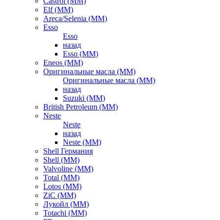
Castrol (ММ)
Elf (ММ)
Areca/Selenia (ММ)
Esso
Esso
назад
Esso (ММ)
Eneos (ММ)
Оригинальные масла (ММ)
Оригинальные масла (ММ)
назад
Suzuki (ММ)
British Petroleum (ММ)
Neste
Neste
назад
Neste (ММ)
Shell Германия
Shell (ММ)
Valvoline (ММ)
Total (ММ)
Lotos (ММ)
ZiC (ММ)
Лукойл (ММ)
Totachi (MM)