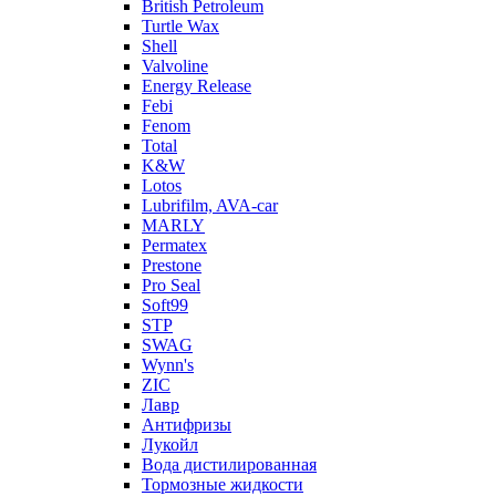
British Petroleum
Turtle Wax
Shell
Valvoline
Energy Release
Febi
Fenom
Total
K&W
Lotos
Lubrifilm, AVA-car
MARLY
Permatex
Prestone
Pro Seal
Soft99
STP
SWAG
Wynn's
ZIC
Лавр
Антифризы
Лукойл
Вода дистилированная
Тормозные жидкости