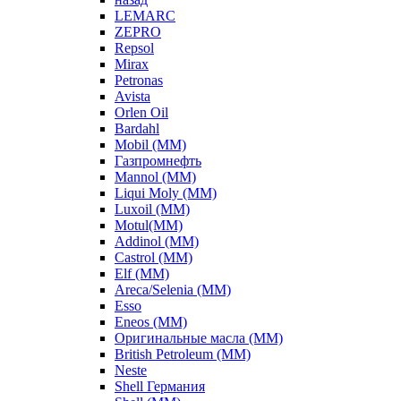
LEMARC
ZEPRO
Repsol
Mirax
Petronas
Avista
Orlen Oil
Bardahl
Mobil (ММ)
Газпромнефть
Mannol (ММ)
Liqui Moly (ММ)
Luxoil (ММ)
Motul(ММ)
Addinol (ММ)
Castrol (ММ)
Elf (ММ)
Areca/Selenia (ММ)
Esso
Eneos (ММ)
Оригинальные масла (ММ)
British Petroleum (ММ)
Neste
Shell Германия