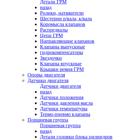
Детали ГРМ
назад
Ролики, натяжители
Шестерни р/вала, к/вала
Коромысла клапанов
Распредвалы
Цепи ГРМ
Направляющие клапанов
Клапаны выпускные
гидрокомпенсаторы
Звездочки
Клапаны впускные
Крышки ремня ГРМ
Опоры двигателя
Датчики двигателя
Датчики двигателя
назад
Датчики положения
Датчики давления масла
Датчики температуры
Термо-пневмо клапаны
Поршневая группа
Поршневая группа
назад
Детали головки блока цилиндров