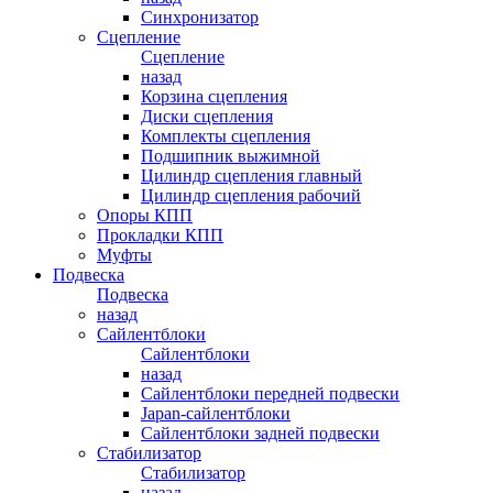
Синхронизатор
Сцепление
Сцепление
назад
Корзина сцепления
Диски сцепления
Комплекты сцепления
Подшипник выжимной
Цилиндр сцепления главный
Цилиндр сцепления рабочий
Опоры КПП
Прокладки КПП
Муфты
Подвеска
Подвеска
назад
Сайлентблоки
Сайлентблоки
назад
Сайлентблоки передней подвески
Japan-сайлентблоки
Сайлентблоки задней подвески
Стабилизатор
Стабилизатор
назад