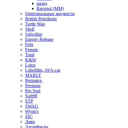
назад
Ravenol (ММ)
Оригинальные жидкости
British Petroleum
Turtle Wax
Shell
Valvoline
Energy Release
Febi
Fenom
Total
K&W
Lotos
Lubrifilm, AVA-car
MARLY
Permatex
Prestone
Pro Seal
Soft99
STP
SWAG
Wynn's
ZIC
Лавр
Антифризы