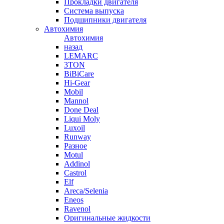
Прокладки двигателя
Система выпуска
Подшипники двигателя
Автохимия
Автохимия
назад
LEMARC
3TON
BiBiCare
Hi-Gear
Mobil
Mannol
Done Deal
Liqui Moly
Luxoil
Runway
Разное
Motul
Addinol
Castrol
Elf
Areca/Selenia
Eneos
Ravenol
Оригинальные жидкости