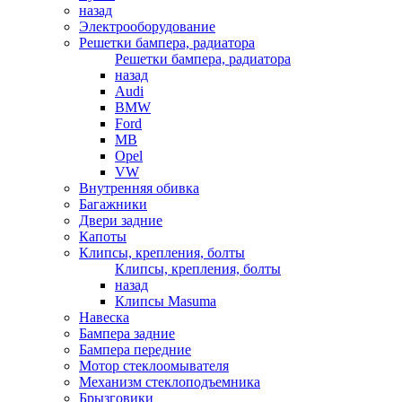
назад
Электрооборудование
Решетки бампера, радиатора
Решетки бампера, радиатора
назад
Audi
BMW
Ford
MB
Opel
VW
Внутренняя обивка
Багажники
Двери задние
Капоты
Клипсы, крепления, болты
Клипсы, крепления, болты
назад
Клипсы Masuma
Навеска
Бампера задние
Бампера передние
Мотор стеклоомывателя
Механизм стеклоподъемника
Брызговики