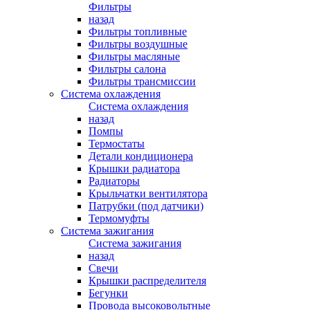
Фильтры
назад
Фильтры топливные
Фильтры воздушные
Фильтры масляные
Фильтры салона
Фильтры трансмиссии
Система охлаждения
Система охлаждения
назад
Помпы
Термостаты
Детали кондиционера
Крышки радиатора
Радиаторы
Крыльчатки вентилятора
Патрубки (под датчики)
Термомуфты
Система зажигания
Система зажигания
назад
Свечи
Крышки распределителя
Бегунки
Провода высоковольтные