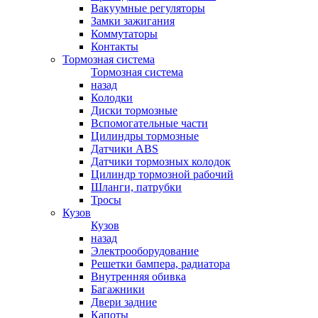
Вакуумные регуляторы
Замки зажигания
Коммутаторы
Контакты
Тормозная система
Тормозная система
назад
Колодки
Диски тормозные
Вспомогательные части
Цилиндры тормозные
Датчики ABS
Датчики тормозных колодок
Цилиндр тормозной рабочий
Шланги, патрубки
Тросы
Кузов
Кузов
назад
Электрооборудование
Решетки бампера, радиатора
Внутренняя обивка
Багажники
Двери задние
Капоты