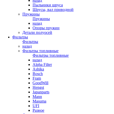
назад
Пыльники шруса
Шрусы, вал приводной
Пружины
Пружины
назад
Опоры пружин
Детали полуосей
Фильтры
Фильтры
назад
Фильтры топливные
Фильтры топливные
назад
Alpha Filter
Ashika
Bosch
Fram
GoodWill
Hengst
Japanparts
Mann
Masuma
UFI
Разное