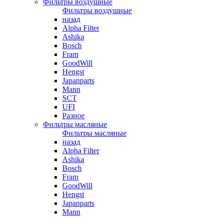
Фильтры воздушные
Фильтры воздушные
назад
Alpha Filter
Ashika
Bosch
Fram
GoodWill
Hengst
Japanparts
Mann
SCT
UFI
Разное
Фильтры масляные
Фильтры масляные
назад
Alpha Filter
Ashika
Bosch
Fram
GoodWill
Hengst
Japanparts
Mann