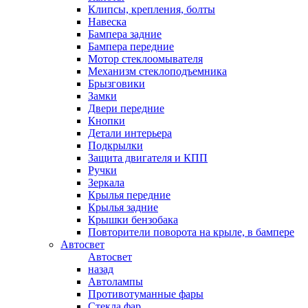
Клипсы, крепления, болты
Навеска
Бампера задние
Бампера передние
Мотор стеклоомывателя
Механизм стеклоподъемника
Брызговики
Замки
Двери передние
Кнопки
Детали интерьера
Подкрылки
Защита двигателя и КПП
Ручки
Зеркала
Крылья передние
Крылья задние
Крышки бензобака
Повторители поворота на крыле, в бампере
Автосвет
Автосвет
назад
Автолампы
Противотуманные фары
Стекла фар