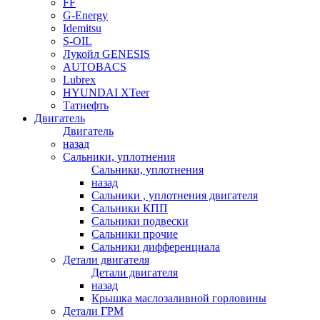
FF
G-Energy
Idemitsu
S-OIL
Лукойл GENESIS
AUTOBACS
Lubrex
HYUNDAI XTeer
Татнефть
Двигатель
Двигатель
назад
Сальники, уплотнения
Сальники, уплотнения
назад
Сальники , уплотнения двигателя
Сальники КПП
Сальники подвески
Сальники прочие
Сальники дифференциала
Детали двигателя
Детали двигателя
назад
Крышка маслозаливной горловины
Детали ГРМ