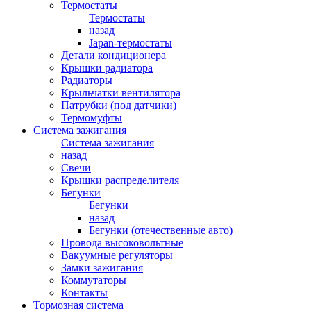
Термостаты
Термостаты
назад
Japan-термостаты
Детали кондиционера
Крышки радиатора
Радиаторы
Крыльчатки вентилятора
Патрубки (под датчики)
Термомуфты
Система зажигания
Система зажигания
назад
Свечи
Крышки распределителя
Бегунки
Бегунки
назад
Бегунки (отечественные авто)
Провода высоковольтные
Вакуумные регуляторы
Замки зажигания
Коммутаторы
Контакты
Тормозная система