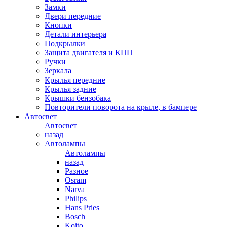
Замки
Двери передние
Кнопки
Детали интерьера
Подкрылки
Защита двигателя и КПП
Ручки
Зеркала
Крылья передние
Крылья задние
Крышки бензобака
Повторители поворота на крыле, в бампере
Автосвет
Автосвет
назад
Автолампы
Автолампы
назад
Разное
Osram
Narva
Philips
Hans Pries
Bosch
Koito