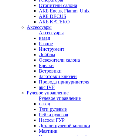
Отопители салона
АКБ Eneus, Fiamm, Unix
АКБ DECUS
АКБ KATEKO
Аксессуары
Аксессуары
назад
Разное
Инструмент
Лейблы
Освежители салона
Брелки
Ветровики
Заготовки ключей
Провода прикуривателя
акс IVF
Рулевое управление
Рулевое управление
назад
Тяги рулевые
Рейка рулевая
Насосы ГУР
Детали рулевой колонки
Маятник