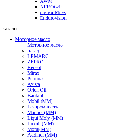
AWM
AEROtwin
щетки Miles
Endurovision
каталог
Моторное масло
Моторное масло
назад
LEMARC
ZEPRO
Repsol
Mirax
Petronas
Avista
Orlen Oil
Bardahl
Mobil (ММ)
Газпромнефть
Mannol (ММ)
Liqui Moly (ММ)
Luxoil (ММ)
Motul(ММ)
Addinol (ММ)