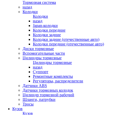
Тормозная система
назад
Колодки
Колодки
назад
Japan-колодки
Колодки передние
Колодки задние
Колодки задние (отечественные авто)
Колодки передние (отечественные авто)
Диски тормозные
Вспомогательные части
Цилиндры тормозные
Цилиндры тормозные
назад
Суппорт
Ремонтные комплекты
Регуляторы, распределители
Датчики ABS
Датчики тормозных колодок
Цилиндр тормозной рабочий
Шланги, патрубки
Тросы
Кузов
Кузов