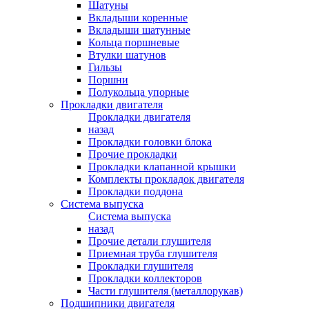
Шатуны
Вкладыши коренные
Вкладыши шатунные
Кольца поршневые
Втулки шатунов
Гильзы
Поршни
Полукольца упорные
Прокладки двигателя
Прокладки двигателя
назад
Прокладки головки блока
Прочие прокладки
Прокладки клапанной крышки
Комплекты прокладок двигателя
Прокладки поддона
Система выпуска
Система выпуска
назад
Прочие детали глушителя
Приемная труба глушителя
Прокладки глушителя
Прокладки коллекторов
Части глушителя (металлорукав)
Подшипники двигателя