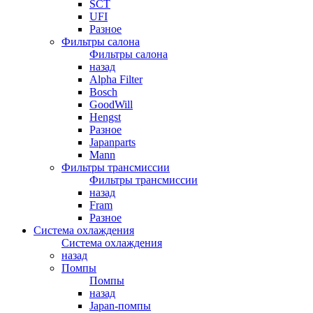
SCT
UFI
Разное
Фильтры салона
Фильтры салона
назад
Alpha Filter
Bosch
GoodWill
Hengst
Разное
Japanparts
Mann
Фильтры трансмиссии
Фильтры трансмиссии
назад
Fram
Разное
Система охлаждения
Система охлаждения
назад
Помпы
Помпы
назад
Japan-помпы