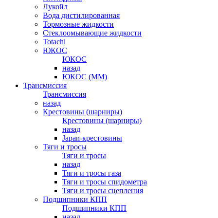
Лукойл
Вода дистилированная
Тормозные жидкости
Стеклоомывающие жидкости
Totachi
ЮКОС
ЮКОС
назад
ЮКОС (ММ)
Трансмиссия
Трансмиссия
назад
Крестовины (шарниры)
Крестовины (шарниры)
назад
Japan-крестовины
Тяги и тросы
Тяги и тросы
назад
Тяги и тросы газа
Тяги и тросы спидометра
Тяги и тросы сцепления
Подшипники КПП
Подшипники КПП
назад