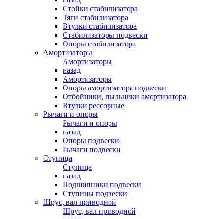
Стойки стабилизатора
Тяги стабилизатора
Втулки стабилизатора
Стабилизаторы подвески
Опоры стабилизатора
Амортизаторы
Амортизаторы
назад
Амортизаторы
Опоры амортизатора подвески
Отбойники, пыльники амортизатора
Втулки рессорные
Рычаги и опоры
Рычаги и опоры
назад
Опоры подвески
Рычаги подвески
Ступица
Ступица
назад
Подшипники подвески
Ступицы подвески
Шрус, вал приводной
Шрус, вал приводной