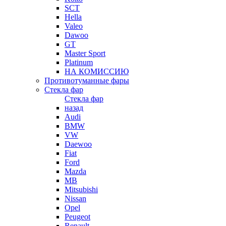
SCT
Hella
Valeo
Dawoo
GT
Master Sport
Platinum
НА КОМИССИЮ
Противотуманные фары
Стекла фар
Стекла фар
назад
Audi
BMW
VW
Daewoo
Fiat
Ford
Mazda
MB
Mitsubishi
Nissan
Opel
Peugeot
Renault