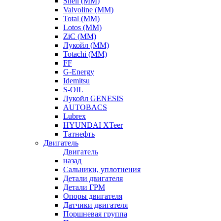
Shell (ММ)
Valvoline (ММ)
Total (ММ)
Lotos (ММ)
ZiC (ММ)
Лукойл (ММ)
Totachi (MM)
FF
G-Energy
Idemitsu
S-OIL
Лукойл GENESIS
AUTOBACS
Lubrex
HYUNDAI XTeer
Татнефть
Двигатель
Двигатель
назад
Сальники, уплотнения
Детали двигателя
Детали ГРМ
Опоры двигателя
Датчики двигателя
Поршневая группа