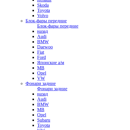
Skoda
Toyota
Volvo
Блок-фары передние
Блок-фары передние
назад
Audi
BMW
Daewoo
Fiat
Ford
Японские а/м
MB
Opel
VW
Фонари задние
Фонари задние
назад
Audi
BMW
MB
Opel
Subaru
Toyota