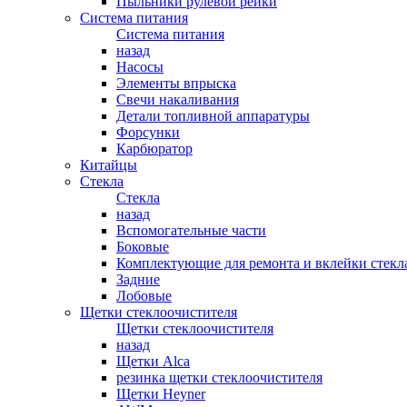
Пыльники рулевой рейки
Система питания
Система питания
назад
Насосы
Элементы впрыска
Свечи накаливания
Детали топливной аппаратуры
Форсунки
Карбюратор
Китайцы
Стекла
Стекла
назад
Вспомогательные части
Боковые
Комплектующие для ремонта и вклейки стекл
Задние
Лобовые
Щетки стеклоочистителя
Щетки стеклоочистителя
назад
Щетки Alca
резинка щетки стеклоочистителя
Щетки Heyner