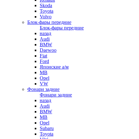
Skoda
Toyota
Volvo
Блок-фары передние
Блок-фары передние
назад
Audi
BMW
Daewoo
Fiat
Ford
Японские а/м
MB
Opel
VW
Фонари задние
Фонари задние
назад
Audi
BMW
MB
Opel
Subaru
Toyota