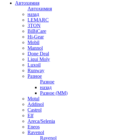
Автохимия
Автохимия
назад
LEMARC
3TON
BiBiCare
Hi-Gear
Mobil
Mannol
Done Deal
Liqui Moly
Luxoil
Runway
Разное
Разное
назад
Разное (ММ)
Motul
Addinol
Castrol
Elf
Areca/Selenia
Eneos
Ravenol
Ravenol