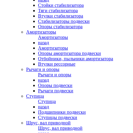
Стойки стабилизатора
Тяги стабилизатора
Втулки стабилизатора
Стабилизаторы подвески
Опоры стабилизатора
Амортизаторы
Амортизаторы
назад
Амортизаторы
Опоры амортизатора подвески
Отбойники, пыльники амортизатора
Втулки рессорные
Рычаги и опоры
Рычаги и опоры
назад
Опоры подвески
Рычаги подвески
Ступица
Ступица
назад
Подшипники подвески
Ступицы подвески
Шрус, вал приводной
Шрус, вал приводной