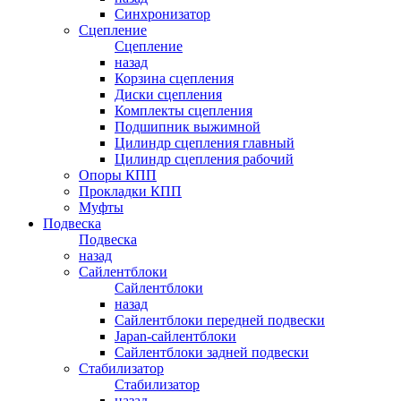
Синхронизатор
Сцепление
Сцепление
назад
Корзина сцепления
Диски сцепления
Комплекты сцепления
Подшипник выжимной
Цилиндр сцепления главный
Цилиндр сцепления рабочий
Опоры КПП
Прокладки КПП
Муфты
Подвеска
Подвеска
назад
Сайлентблоки
Сайлентблоки
назад
Сайлентблоки передней подвески
Japan-сайлентблоки
Сайлентблоки задней подвески
Стабилизатор
Стабилизатор
назад