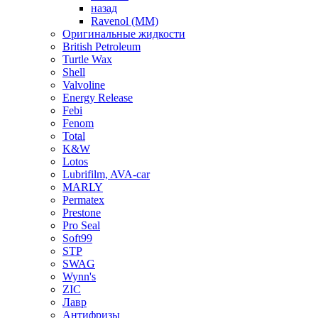
назад
Ravenol (ММ)
Оригинальные жидкости
British Petroleum
Turtle Wax
Shell
Valvoline
Energy Release
Febi
Fenom
Total
K&W
Lotos
Lubrifilm, AVA-car
MARLY
Permatex
Prestone
Pro Seal
Soft99
STP
SWAG
Wynn's
ZIC
Лавр
Антифризы