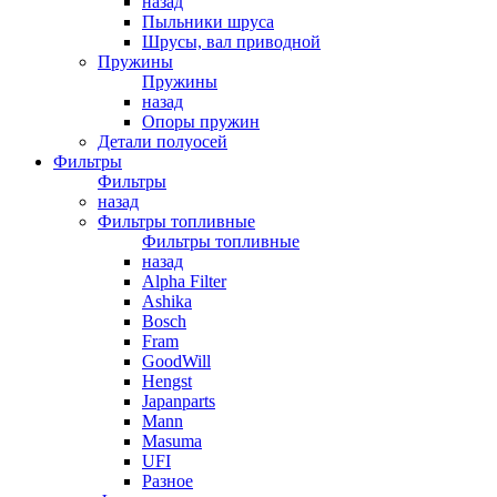
назад
Пыльники шруса
Шрусы, вал приводной
Пружины
Пружины
назад
Опоры пружин
Детали полуосей
Фильтры
Фильтры
назад
Фильтры топливные
Фильтры топливные
назад
Alpha Filter
Ashika
Bosch
Fram
GoodWill
Hengst
Japanparts
Mann
Masuma
UFI
Разное