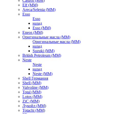
Castrol (ММ)
Elf (ММ)
Areca/Selenia (ММ)
Esso
Esso
назад
Esso (ММ)
Eneos (ММ)
Оригинальные масла (ММ)
Оригинальные масла (ММ)
назад
Suzuki (ММ)
British Petroleum (ММ)
Neste
Neste
назад
Neste (ММ)
Shell Германия
Shell (ММ)
Valvoline (ММ)
Total (ММ)
Lotos (ММ)
ZiC (ММ)
Лукойл (ММ)
Totachi (MM)