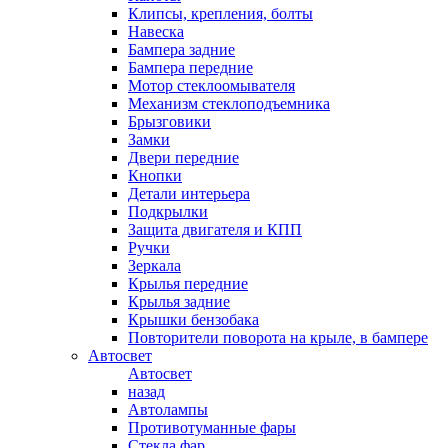
Клипсы, крепления, болты
Навеска
Бампера задние
Бампера передние
Мотор стеклоомывателя
Механизм стеклоподъемника
Брызговики
Замки
Двери передние
Кнопки
Детали интерьера
Подкрылки
Защита двигателя и КПП
Ручки
Зеркала
Крылья передние
Крылья задние
Крышки бензобака
Повторители поворота на крыле, в бампере
Автосвет
Автосвет
назад
Автолампы
Противотуманные фары
Стекла фар