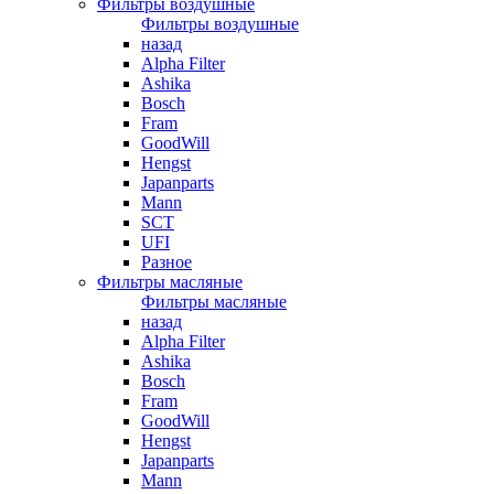
Фильтры воздушные
Фильтры воздушные
назад
Alpha Filter
Ashika
Bosch
Fram
GoodWill
Hengst
Japanparts
Mann
SCT
UFI
Разное
Фильтры масляные
Фильтры масляные
назад
Alpha Filter
Ashika
Bosch
Fram
GoodWill
Hengst
Japanparts
Mann