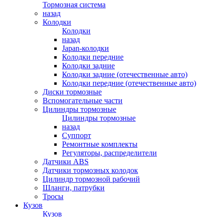
Тормозная система
назад
Колодки
Колодки
назад
Japan-колодки
Колодки передние
Колодки задние
Колодки задние (отечественные авто)
Колодки передние (отечественные авто)
Диски тормозные
Вспомогательные части
Цилиндры тормозные
Цилиндры тормозные
назад
Суппорт
Ремонтные комплекты
Регуляторы, распределители
Датчики ABS
Датчики тормозных колодок
Цилиндр тормозной рабочий
Шланги, патрубки
Тросы
Кузов
Кузов