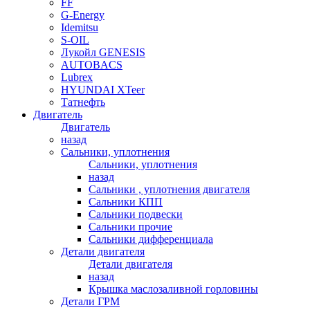
FF
G-Energy
Idemitsu
S-OIL
Лукойл GENESIS
AUTOBACS
Lubrex
HYUNDAI XTeer
Татнефть
Двигатель
Двигатель
назад
Сальники, уплотнения
Сальники, уплотнения
назад
Сальники , уплотнения двигателя
Сальники КПП
Сальники подвески
Сальники прочие
Сальники дифференциала
Детали двигателя
Детали двигателя
назад
Крышка маслозаливной горловины
Детали ГРМ