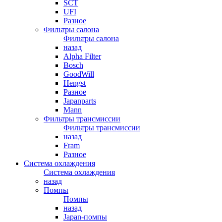
SCT
UFI
Разное
Фильтры салона
Фильтры салона
назад
Alpha Filter
Bosch
GoodWill
Hengst
Разное
Japanparts
Mann
Фильтры трансмиссии
Фильтры трансмиссии
назад
Fram
Разное
Система охлаждения
Система охлаждения
назад
Помпы
Помпы
назад
Japan-помпы