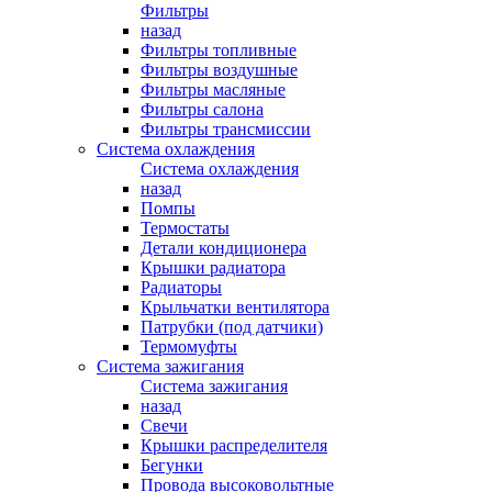
Фильтры
назад
Фильтры топливные
Фильтры воздушные
Фильтры масляные
Фильтры салона
Фильтры трансмиссии
Система охлаждения
Система охлаждения
назад
Помпы
Термостаты
Детали кондиционера
Крышки радиатора
Радиаторы
Крыльчатки вентилятора
Патрубки (под датчики)
Термомуфты
Система зажигания
Система зажигания
назад
Свечи
Крышки распределителя
Бегунки
Провода высоковольтные