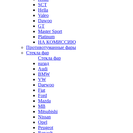
SCT
Hella
Valeo
Dawoo
GT
Master Sport
Platinum
НА КОМИССИЮ
Противотуманные фары
Стекла фар
Стекла фар
назад
Audi
BMW
VW
Daewoo
Fiat
Ford
Mazda
MB
Mitsubishi
Nissan
Opel
Peugeot
Renault