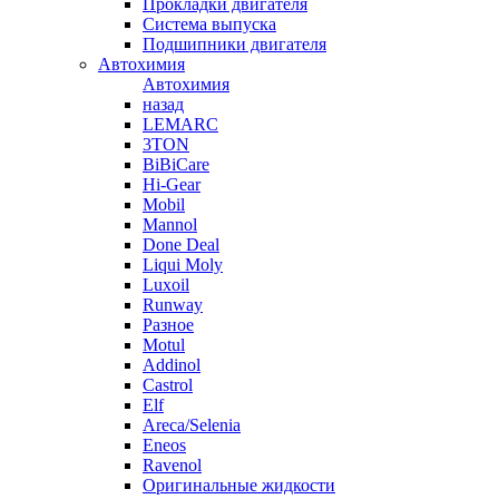
Прокладки двигателя
Система выпуска
Подшипники двигателя
Автохимия
Автохимия
назад
LEMARC
3TON
BiBiCare
Hi-Gear
Mobil
Mannol
Done Deal
Liqui Moly
Luxoil
Runway
Разное
Motul
Addinol
Castrol
Elf
Areca/Selenia
Eneos
Ravenol
Оригинальные жидкости