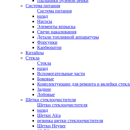
Пыльники рулевой рейки
Система питания
Система питания
назад
Насосы
Элементы впрыска
Свечи накаливания
Детали топливной аппаратуры
Форсунки
Карбюратор
Китайцы
Стекла
Стекла
назад
Вспомогательные части
Боковые
Комплектующие для ремонта и вклейки стекл
Задние
Лобовые
Щетки стеклоочистителя
Щетки стеклоочистителя
назад
Щетки Alca
резинка щетки стеклоочистителя
Щетки Heyner