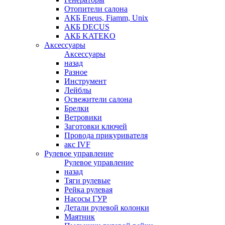
Отопители салона
АКБ Eneus, Fiamm, Unix
АКБ DECUS
АКБ KATEKO
Аксессуары
Аксессуары
назад
Разное
Инструмент
Лейблы
Освежители салона
Брелки
Ветровики
Заготовки ключей
Провода прикуривателя
акс IVF
Рулевое управление
Рулевое управление
назад
Тяги рулевые
Рейка рулевая
Насосы ГУР
Детали рулевой колонки
Маятник