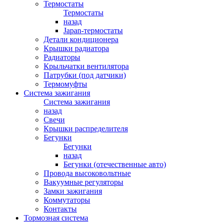
Термостаты
Термостаты
назад
Japan-термостаты
Детали кондиционера
Крышки радиатора
Радиаторы
Крыльчатки вентилятора
Патрубки (под датчики)
Термомуфты
Система зажигания
Система зажигания
назад
Свечи
Крышки распределителя
Бегунки
Бегунки
назад
Бегунки (отечественные авто)
Провода высоковольтные
Вакуумные регуляторы
Замки зажигания
Коммутаторы
Контакты
Тормозная система