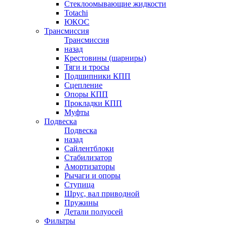
Стеклоомывающие жидкости
Totachi
ЮКОС
Трансмиссия
Трансмиссия
назад
Крестовины (шарниры)
Тяги и тросы
Подшипники КПП
Сцепление
Опоры КПП
Прокладки КПП
Муфты
Подвеска
Подвеска
назад
Сайлентблоки
Стабилизатор
Амортизаторы
Рычаги и опоры
Ступица
Шрус, вал приводной
Пружины
Детали полуосей
Фильтры