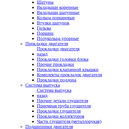
Шатуны
Вкладыши коренные
Вкладыши шатунные
Кольца поршневые
Втулки шатунов
Гильзы
Поршни
Полукольца упорные
Прокладки двигателя
Прокладки двигателя
назад
Прокладки головки блока
Прочие прокладки
Прокладки клапанной крышки
Комплекты прокладок двигателя
Прокладки поддона
Система выпуска
Система выпуска
назад
Прочие детали глушителя
Приемная труба глушителя
Прокладки глушителя
Прокладки коллекторов
Части глушителя (металлорукав)
Подшипники двигателя