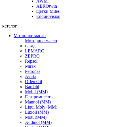
AWM
AEROtwin
щетки Miles
Endurovision
каталог
Моторное масло
Моторное масло
назад
LEMARC
ZEPRO
Repsol
Mirax
Petronas
Avista
Orlen Oil
Bardahl
Mobil (ММ)
Газпромнефть
Mannol (ММ)
Liqui Moly (ММ)
Luxoil (ММ)
Motul(ММ)
Addinol (ММ)