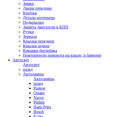
Замки
Двери передние
Кнопки
Детали интерьера
Подкрылки
Защита двигателя и КПП
Ручки
Зеркала
Крылья передние
Крылья задние
Крышки бензобака
Повторители поворота на крыле, в бампере
Автосвет
Автосвет
назад
Автолампы
Автолампы
назад
Разное
Osram
Narva
Philips
Hans Pries
Bosch
Koito