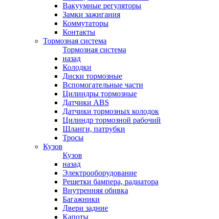
Вакуумные регуляторы
Замки зажигания
Коммутаторы
Контакты
Тормозная система
Тормозная система
назад
Колодки
Диски тормозные
Вспомогательные части
Цилиндры тормозные
Датчики ABS
Датчики тормозных колодок
Цилиндр тормозной рабочий
Шланги, патрубки
Тросы
Кузов
Кузов
назад
Электрооборудование
Решетки бампера, радиатора
Внутренняя обивка
Багажники
Двери задние
Капоты