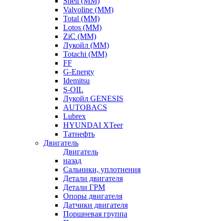
Shell (ММ)
Valvoline (ММ)
Total (ММ)
Lotos (ММ)
ZiC (ММ)
Лукойл (ММ)
Totachi (MM)
FF
G-Energy
Idemitsu
S-OIL
Лукойл GENESIS
AUTOBACS
Lubrex
HYUNDAI XTeer
Татнефть
Двигатель
Двигатель
назад
Сальники, уплотнения
Детали двигателя
Детали ГРМ
Опоры двигателя
Датчики двигателя
Поршневая группа