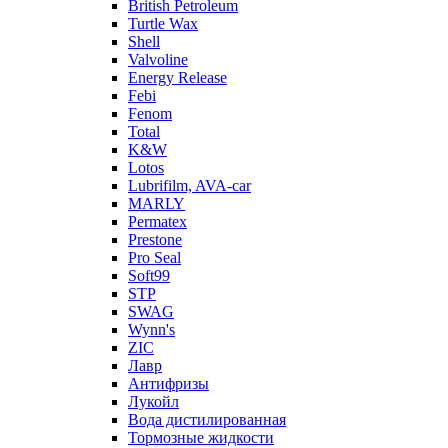
British Petroleum
Turtle Wax
Shell
Valvoline
Energy Release
Febi
Fenom
Total
K&W
Lotos
Lubrifilm, AVA-car
MARLY
Permatex
Prestone
Pro Seal
Soft99
STP
SWAG
Wynn's
ZIC
Лавр
Антифризы
Лукойл
Вода дистилированная
Тормозные жидкости