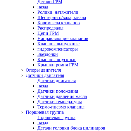
Детали ГРМ
назад
Ролики, натяжители
Шестерни р/вала, к/вала
Коромысла клапанов
Распредвалы
Цепи ГРМ
Направляющие клапанов
Клапаны выпускные
гидрокомпенсаторы
Звездочки
Клапаны впускные
Крышки ремня ГРМ
Опоры двигателя
Датчики двигателя
Датчики двигателя
назад
Датчики положения
Датчики давления масла
Датчики температуры
Термо-пневмо клапаны
Поршневая группа
Поршневая группа
назад
Детали головки блока цилиндров