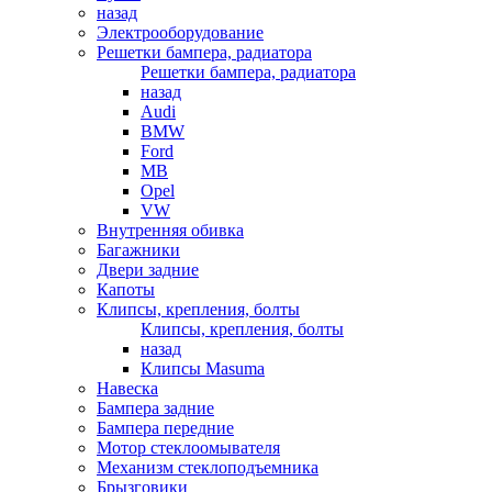
назад
Электрооборудование
Решетки бампера, радиатора
Решетки бампера, радиатора
назад
Audi
BMW
Ford
MB
Opel
VW
Внутренняя обивка
Багажники
Двери задние
Капоты
Клипсы, крепления, болты
Клипсы, крепления, болты
назад
Клипсы Masuma
Навеска
Бампера задние
Бампера передние
Мотор стеклоомывателя
Механизм стеклоподъемника
Брызговики