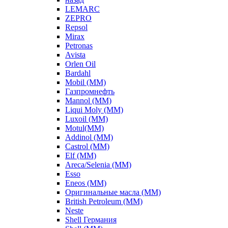
LEMARC
ZEPRO
Repsol
Mirax
Petronas
Avista
Orlen Oil
Bardahl
Mobil (ММ)
Газпромнефть
Mannol (ММ)
Liqui Moly (ММ)
Luxoil (ММ)
Motul(ММ)
Addinol (ММ)
Castrol (ММ)
Elf (ММ)
Areca/Selenia (ММ)
Esso
Eneos (ММ)
Оригинальные масла (ММ)
British Petroleum (ММ)
Neste
Shell Германия