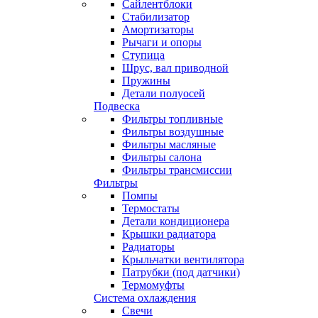
Сайлентблоки
Стабилизатор
Амортизаторы
Рычаги и опоры
Ступица
Шрус, вал приводной
Пружины
Детали полуосей
Подвеска
Фильтры топливные
Фильтры воздушные
Фильтры масляные
Фильтры салона
Фильтры трансмиссии
Фильтры
Помпы
Термостаты
Детали кондиционера
Крышки радиатора
Радиаторы
Крыльчатки вентилятора
Патрубки (под датчики)
Термомуфты
Система охлаждения
Свечи