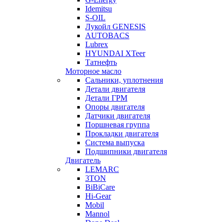
Idemitsu
S-OIL
Лукойл GENESIS
AUTOBACS
Lubrex
HYUNDAI XTeer
Татнефть
Моторное масло
Сальники, уплотнения
Детали двигателя
Детали ГРМ
Опоры двигателя
Датчики двигателя
Поршневая группа
Прокладки двигателя
Система выпуска
Подшипники двигателя
Двигатель
LEMARC
3TON
BiBiCare
Hi-Gear
Mobil
Mannol