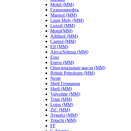
Mobil (ММ)
Газпромнефть
Mannol (ММ)
Liqui Moly (ММ)
Luxoil (ММ)
Motul(ММ)
Addinol (ММ)
Castrol (ММ)
Elf (ММ)
Areca/Selenia (ММ)
Esso
Eneos (ММ)
Оригинальные масла (ММ)
British Petroleum (ММ)
Neste
Shell Германия
Shell (ММ)
Valvoline (ММ)
Total (ММ)
Lotos (ММ)
ZiC (ММ)
Лукойл (ММ)
Totachi (MM)
FF
G-Energy