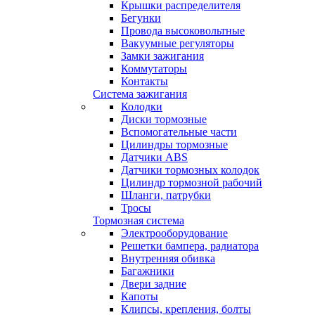
Крышки распределителя
Бегунки
Провода высоковольтные
Вакуумные регуляторы
Замки зажигания
Коммутаторы
Контакты
Система зажигания
Колодки
Диски тормозные
Вспомогательные части
Цилиндры тормозные
Датчики ABS
Датчики тормозных колодок
Цилиндр тормозной рабочий
Шланги, патрубки
Тросы
Тормозная система
Электрооборудование
Решетки бампера, радиатора
Внутренняя обивка
Багажники
Двери задние
Капоты
Клипсы, крепления, болты