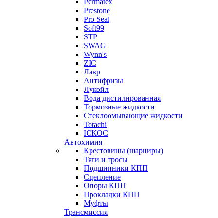
Permatex
Prestone
Pro Seal
Soft99
STP
SWAG
Wynn's
ZIC
Лавр
Антифризы
Лукойл
Вода дистилированная
Тормозные жидкости
Стеклоомывающие жидкости
Totachi
ЮКОС
Автохимия
Крестовины (шарниры)
Тяги и тросы
Подшипники КПП
Сцепление
Опоры КПП
Прокладки КПП
Муфты
Трансмиссия