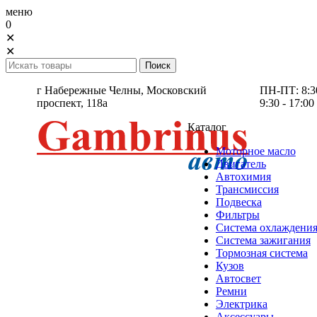
меню
0
✕
✕
г Набережные Челны,
Московский
ПН-ПТ: 8:30 
проспект, 118а
9:30 - 17:00
Каталог
Моторное масло
Двигатель
Автохимия
Трансмиссия
Подвеска
Фильтры
Система охлаждени
Система зажигания
Тормозная система
Кузов
Автосвет
Ремни
Электрика
Аксессуары