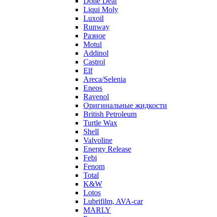
Done Deal
Liqui Moly
Luxoil
Runway
Разное
Motul
Addinol
Castrol
Elf
Areca/Selenia
Eneos
Ravenol
Оригинальные жидкости
British Petroleum
Turtle Wax
Shell
Valvoline
Energy Release
Febi
Fenom
Total
K&W
Lotos
Lubrifilm, AVA-car
MARLY