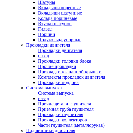
Шатуны
Вкладыши коренные
Вкладыши шатунные
Кольца поршневые
Втулки шатунов
Гильзы
Поршни
Полукольца упорные
Прокладки двигателя
Прокладки двигателя
назад
Прокладки головки блока
Прочие прокладки
Прокладки клапанной крышки
Комплекты прокладок двигателя
Прокладки поддона
Система выпуска
Система выпуска
назад
Прочие детали глушителя
Приемная труба глушителя
Прокладки глушителя
Прокладки коллекторов
Части глушителя (металлорукав)
Подшипники двигателя