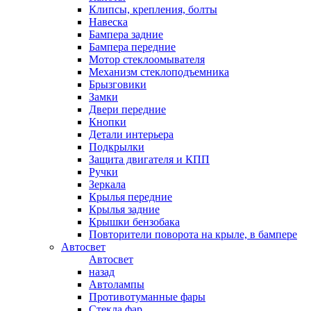
Клипсы, крепления, болты
Навеска
Бампера задние
Бампера передние
Мотор стеклоомывателя
Механизм стеклоподъемника
Брызговики
Замки
Двери передние
Кнопки
Детали интерьера
Подкрылки
Защита двигателя и КПП
Ручки
Зеркала
Крылья передние
Крылья задние
Крышки бензобака
Повторители поворота на крыле, в бампере
Автосвет
Автосвет
назад
Автолампы
Противотуманные фары
Стекла фар