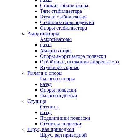
Стойки стабилизатора
Тяги стабилизатора
Втулки стабилизатора
Стабилизаторы подвески
Опоры стабилизатора
Амортизаторы
Амортизаторы
назад
Амортизаторы
Опоры амортизатора подвески
Отбойники, пыльники амортизатора
Втулки рессорные
Рычаги и опоры
Рычаги и опоры
назад
Опоры подвески
Рычаги подвески
Ступица
Ступица
назад
Подшипники подвески
Ступицы подвески
Шрус, вал приводной
Шрус, вал приводной