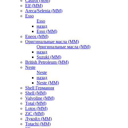
Castrol (ММ)
Elf (ММ)
Areca/Selenia (ММ)
Esso
Esso
назад
Esso (ММ)
Eneos (ММ)
Оригинальные масла (ММ)
Оригинальные масла (ММ)
назад
Suzuki (ММ)
British Petroleum (ММ)
Neste
Neste
назад
Neste (ММ)
Shell Германия
Shell (ММ)
Valvoline (ММ)
Total (ММ)
Lotos (ММ)
ZiC (ММ)
Лукойл (ММ)
Totachi (MM)