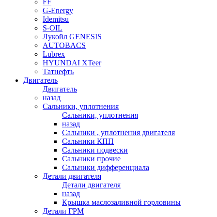
FF
G-Energy
Idemitsu
S-OIL
Лукойл GENESIS
AUTOBACS
Lubrex
HYUNDAI XTeer
Татнефть
Двигатель
Двигатель
назад
Сальники, уплотнения
Сальники, уплотнения
назад
Сальники , уплотнения двигателя
Сальники КПП
Сальники подвески
Сальники прочие
Сальники дифференциала
Детали двигателя
Детали двигателя
назад
Крышка маслозаливной горловины
Детали ГРМ