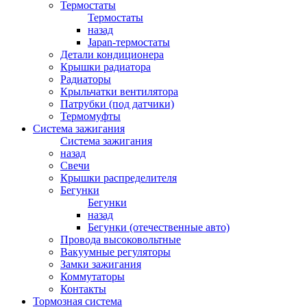
Термостаты
Термостаты
назад
Japan-термостаты
Детали кондиционера
Крышки радиатора
Радиаторы
Крыльчатки вентилятора
Патрубки (под датчики)
Термомуфты
Система зажигания
Система зажигания
назад
Свечи
Крышки распределителя
Бегунки
Бегунки
назад
Бегунки (отечественные авто)
Провода высоковольтные
Вакуумные регуляторы
Замки зажигания
Коммутаторы
Контакты
Тормозная система