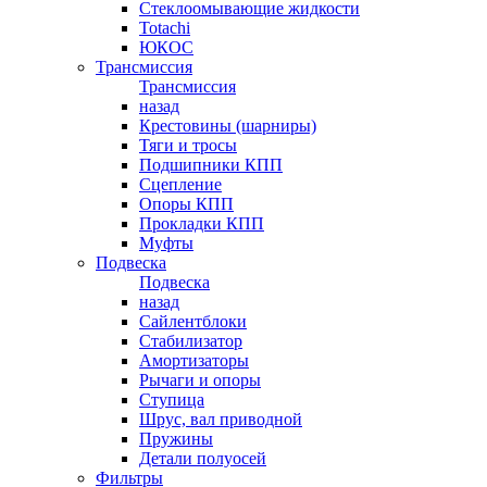
Стеклоомывающие жидкости
Totachi
ЮКОС
Трансмиссия
Трансмиссия
назад
Крестовины (шарниры)
Тяги и тросы
Подшипники КПП
Сцепление
Опоры КПП
Прокладки КПП
Муфты
Подвеска
Подвеска
назад
Сайлентблоки
Стабилизатор
Амортизаторы
Рычаги и опоры
Ступица
Шрус, вал приводной
Пружины
Детали полуосей
Фильтры