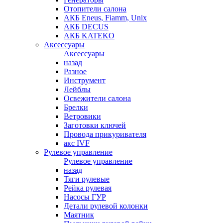
Отопители салона
АКБ Eneus, Fiamm, Unix
АКБ DECUS
АКБ KATEKO
Аксессуары
Аксессуары
назад
Разное
Инструмент
Лейблы
Освежители салона
Брелки
Ветровики
Заготовки ключей
Провода прикуривателя
акс IVF
Рулевое управление
Рулевое управление
назад
Тяги рулевые
Рейка рулевая
Насосы ГУР
Детали рулевой колонки
Маятник