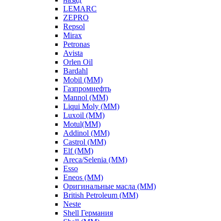
LEMARC
ZEPRO
Repsol
Mirax
Petronas
Avista
Orlen Oil
Bardahl
Mobil (ММ)
Газпромнефть
Mannol (ММ)
Liqui Moly (ММ)
Luxoil (ММ)
Motul(ММ)
Addinol (ММ)
Castrol (ММ)
Elf (ММ)
Areca/Selenia (ММ)
Esso
Eneos (ММ)
Оригинальные масла (ММ)
British Petroleum (ММ)
Neste
Shell Германия