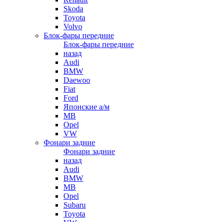
Skoda
Toyota
Volvo
Блок-фары передние
Блок-фары передние
назад
Audi
BMW
Daewoo
Fiat
Ford
Японские а/м
MB
Opel
VW
Фонари задние
Фонари задние
назад
Audi
BMW
MB
Opel
Subaru
Toyota