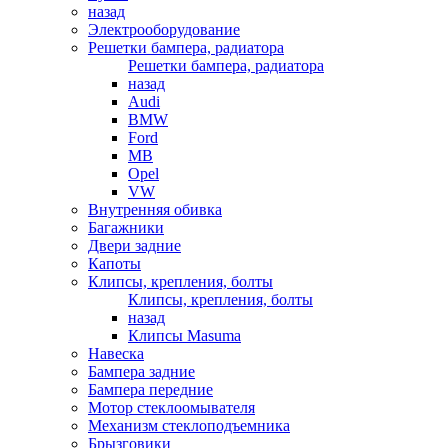
назад
Электрооборудование
Решетки бампера, радиатора
Решетки бампера, радиатора
назад
Audi
BMW
Ford
MB
Opel
VW
Внутренняя обивка
Багажники
Двери задние
Капоты
Клипсы, крепления, болты
Клипсы, крепления, болты
назад
Клипсы Masuma
Навеска
Бампера задние
Бампера передние
Мотор стеклоомывателя
Механизм стеклоподъемника
Брызговики