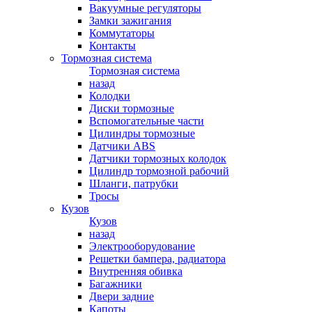
Вакуумные регуляторы
Замки зажигания
Коммутаторы
Контакты
Тормозная система
Тормозная система
назад
Колодки
Диски тормозные
Вспомогательные части
Цилиндры тормозные
Датчики ABS
Датчики тормозных колодок
Цилиндр тормозной рабочий
Шланги, патрубки
Тросы
Кузов
Кузов
назад
Электрооборудование
Решетки бампера, радиатора
Внутренняя обивка
Багажники
Двери задние
Капоты