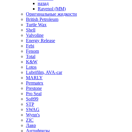
назад
Ravenol (ММ)
Оригинальные жидкости
British Petroleum
Turtle Wax
Shell
Valvoline
Energy Release
Febi
Fenom
Total
K&W
Lotos
Lubrifilm, AVA-car
MARLY
Permatex
Prestone
Pro Seal
Soft99
STP
SWAG
Wynn's
ZIC
Лавр
Антифризы