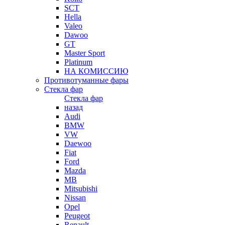
SCT
Hella
Valeo
Dawoo
GT
Master Sport
Platinum
НА КОМИССИЮ
Противотуманные фары
Стекла фар
Стекла фар
назад
Audi
BMW
VW
Daewoo
Fiat
Ford
Mazda
MB
Mitsubishi
Nissan
Opel
Peugeot
Renault