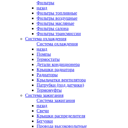
Фильтры
назад
Фильтры топливные
Фильтры воздушные
Фильтры масляные
Фильтры салона
Фильтры трансмиссии
Система охлаждения
Система охлаждения
назад
Помпы
Термостаты
Детали кондиционера
Крышки радиатора
Радиаторы
Крыльчатки вентилятора
Патрубки (под датчики)
Термомуфты
Система зажигания
Система зажигания
назад
Свечи
Крышки распределителя
Бегунки
Провода высоковольтные