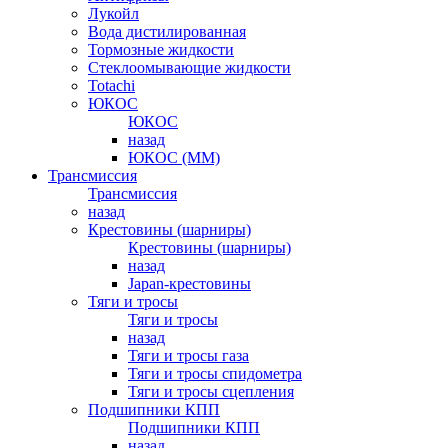
Лукойл
Вода дистилированная
Тормозные жидкости
Стеклоомывающие жидкости
Totachi
ЮКОС
ЮКОС
назад
ЮКОС (ММ)
Трансмиссия
Трансмиссия
назад
Крестовины (шарниры)
Крестовины (шарниры)
назад
Japan-крестовины
Тяги и тросы
Тяги и тросы
назад
Тяги и тросы газа
Тяги и тросы спидометра
Тяги и тросы сцепления
Подшипники КПП
Подшипники КПП
назад