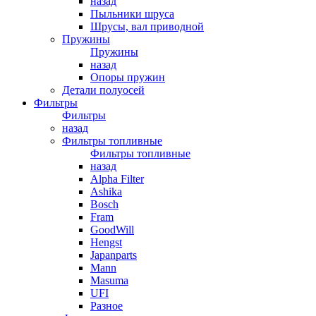
назад
Пыльники шруса
Шрусы, вал приводной
Пружины
Пружины
назад
Опоры пружин
Детали полуосей
Фильтры
Фильтры
назад
Фильтры топливные
Фильтры топливные
назад
Alpha Filter
Ashika
Bosch
Fram
GoodWill
Hengst
Japanparts
Mann
Masuma
UFI
Разное