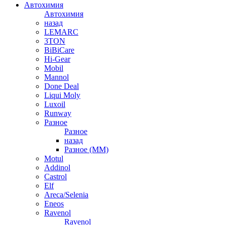
Автохимия
Автохимия
назад
LEMARC
3TON
BiBiCare
Hi-Gear
Mobil
Mannol
Done Deal
Liqui Moly
Luxoil
Runway
Разное
Разное
назад
Разное (ММ)
Motul
Addinol
Castrol
Elf
Areca/Selenia
Eneos
Ravenol
Ravenol