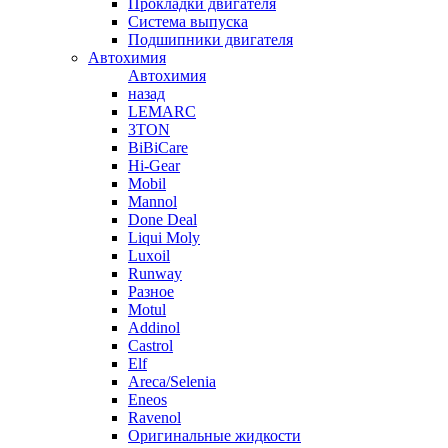
Прокладки двигателя
Система выпуска
Подшипники двигателя
Автохимия
Автохимия
назад
LEMARC
3TON
BiBiCare
Hi-Gear
Mobil
Mannol
Done Deal
Liqui Moly
Luxoil
Runway
Разное
Motul
Addinol
Castrol
Elf
Areca/Selenia
Eneos
Ravenol
Оригинальные жидкости