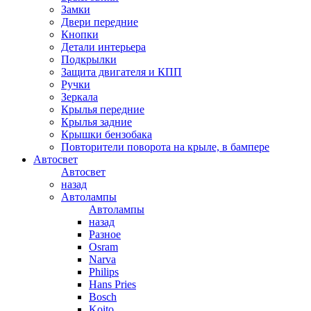
Замки
Двери передние
Кнопки
Детали интерьера
Подкрылки
Защита двигателя и КПП
Ручки
Зеркала
Крылья передние
Крылья задние
Крышки бензобака
Повторители поворота на крыле, в бампере
Автосвет
Автосвет
назад
Автолампы
Автолампы
назад
Разное
Osram
Narva
Philips
Hans Pries
Bosch
Koito