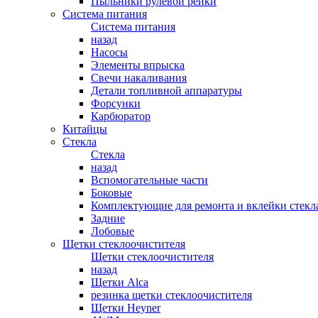
Пыльники рулевой рейки
Система питания
Система питания
назад
Насосы
Элементы впрыска
Свечи накаливания
Детали топливной аппаратуры
Форсунки
Карбюратор
Китайцы
Стекла
Стекла
назад
Вспомогательные части
Боковые
Комплектующие для ремонта и вклейки стекл
Задние
Лобовые
Щетки стеклоочистителя
Щетки стеклоочистителя
назад
Щетки Alca
резинка щетки стеклоочистителя
Щетки Heyner