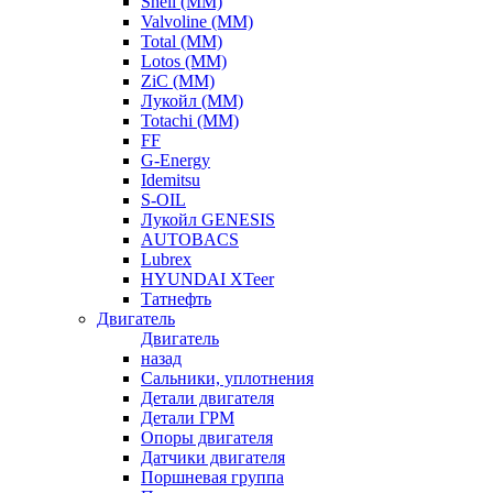
Shell (ММ)
Valvoline (ММ)
Total (ММ)
Lotos (ММ)
ZiC (ММ)
Лукойл (ММ)
Totachi (MM)
FF
G-Energy
Idemitsu
S-OIL
Лукойл GENESIS
AUTOBACS
Lubrex
HYUNDAI XTeer
Татнефть
Двигатель
Двигатель
назад
Сальники, уплотнения
Детали двигателя
Детали ГРМ
Опоры двигателя
Датчики двигателя
Поршневая группа