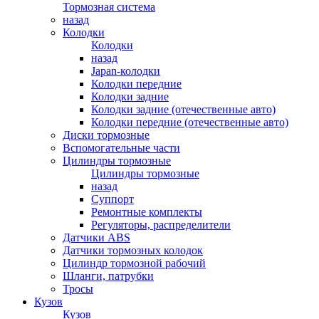
Тормозная система
назад
Колодки
Колодки
назад
Japan-колодки
Колодки передние
Колодки задние
Колодки задние (отечественные авто)
Колодки передние (отечественные авто)
Диски тормозные
Вспомогательные части
Цилиндры тормозные
Цилиндры тормозные
назад
Суппорт
Ремонтные комплекты
Регуляторы, распределители
Датчики ABS
Датчики тормозных колодок
Цилиндр тормозной рабочий
Шланги, патрубки
Тросы
Кузов
Кузов