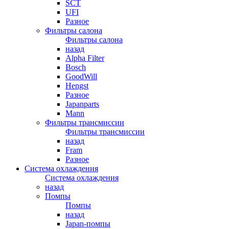
SCT
UFI
Разное
Фильтры салона
Фильтры салона
назад
Alpha Filter
Bosch
GoodWill
Hengst
Разное
Japanparts
Mann
Фильтры трансмиссии
Фильтры трансмиссии
назад
Fram
Разное
Система охлаждения
Система охлаждения
назад
Помпы
Помпы
назад
Japan-помпы