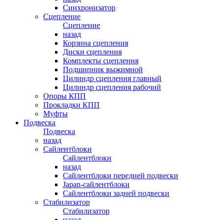
Синхронизатор
Сцепление
Сцепление
назад
Корзина сцепления
Диски сцепления
Комплекты сцепления
Подшипник выжимной
Цилиндр сцепления главный
Цилиндр сцепления рабочий
Опоры КПП
Прокладки КПП
Муфты
Подвеска
Подвеска
назад
Сайлентблоки
Сайлентблоки
назад
Сайлентблоки передней подвески
Japan-сайлентблоки
Сайлентблоки задней подвески
Стабилизатор
Стабилизатор
назад