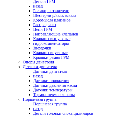
Детали ГРМ
назад
Ролики, натяжители
Шестерни р/вала, к/вала
Коромысла клапанов
Распредвалы
Цепи ГРМ
Направляющие клапанов
Клапаны выпускные
гидрокомпенсаторы
Звездочки
Клапаны впускные
Крышки ремня ГРМ
Опоры двигателя
Датчики двигателя
Датчики двигателя
назад
Датчики положения
Датчики давления масла
Датчики температуры
Термо-пневмо клапаны
Поршневая группа
Поршневая группа
назад
Детали головки блока цилиндров