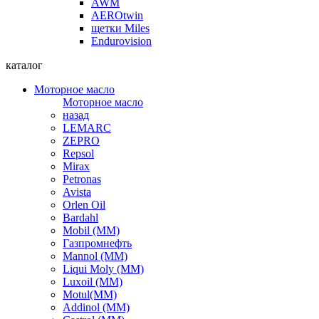
AWM
AEROtwin
щетки Miles
Endurovision
каталог
Моторное масло
Моторное масло
назад
LEMARC
ZEPRO
Repsol
Mirax
Petronas
Avista
Orlen Oil
Bardahl
Mobil (ММ)
Газпромнефть
Mannol (ММ)
Liqui Moly (ММ)
Luxoil (ММ)
Motul(ММ)
Addinol (ММ)