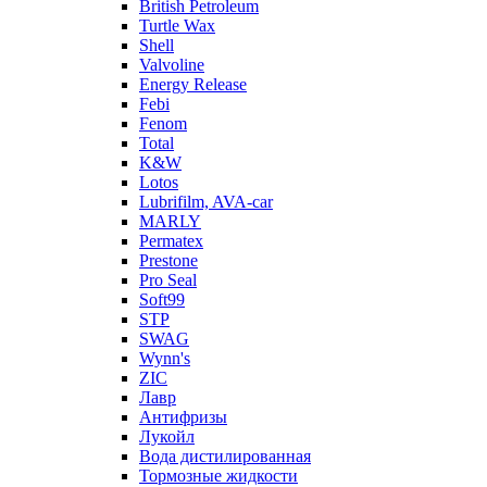
British Petroleum
Turtle Wax
Shell
Valvoline
Energy Release
Febi
Fenom
Total
K&W
Lotos
Lubrifilm, AVA-car
MARLY
Permatex
Prestone
Pro Seal
Soft99
STP
SWAG
Wynn's
ZIC
Лавр
Антифризы
Лукойл
Вода дистилированная
Тормозные жидкости