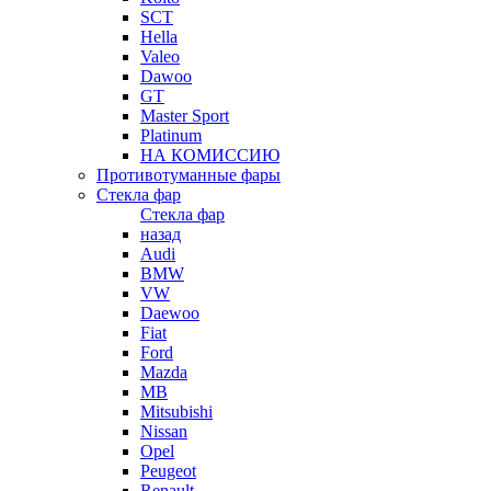
SCT
Hella
Valeo
Dawoo
GT
Master Sport
Platinum
НА КОМИССИЮ
Противотуманные фары
Стекла фар
Стекла фар
назад
Audi
BMW
VW
Daewoo
Fiat
Ford
Mazda
MB
Mitsubishi
Nissan
Opel
Peugeot
Renault