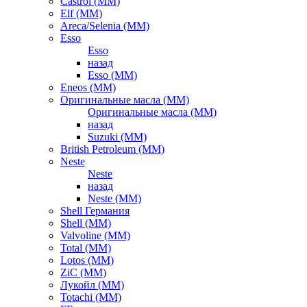
Castrol (ММ)
Elf (ММ)
Areca/Selenia (ММ)
Esso
Esso
назад
Esso (ММ)
Eneos (ММ)
Оригинальные масла (ММ)
Оригинальные масла (ММ)
назад
Suzuki (ММ)
British Petroleum (ММ)
Neste
Neste
назад
Neste (ММ)
Shell Германия
Shell (ММ)
Valvoline (ММ)
Total (ММ)
Lotos (ММ)
ZiC (ММ)
Лукойл (ММ)
Totachi (MM)