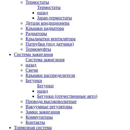
Термостаты
Термостаты
назад
Japan-термостаты
Детали кондиционера
Крышки радиатора
Радиаторы
Крыльчатки вентилятора
Патрубки (под датчики)
Термомуфты
Система зажигания
Система зажигания
назад
Свечи
Крышки распределителя
Бегунки
Бегунки
назад
Бегунки (отечественные авто)
Провода высоковольтные
Вакуумные регуляторы
Замки зажигания
Коммутаторы
Контакты
Тормозная система