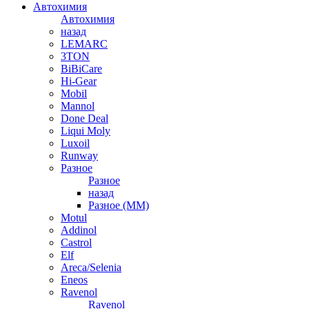
Автохимия
Автохимия
назад
LEMARC
3TON
BiBiCare
Hi-Gear
Mobil
Mannol
Done Deal
Liqui Moly
Luxoil
Runway
Разное
Разное
назад
Разное (ММ)
Motul
Addinol
Castrol
Elf
Areca/Selenia
Eneos
Ravenol
Ravenol