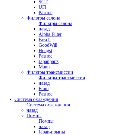
SCT
UFI
Разное
Фильтры салона
Фильтры салона
назад
Alpha Filter
Bosch
GoodWill
Hengst
Разное
Japanparts
Mann
Фильтры трансмиссии
Фильтры трансмиссии
назад
Fram
Разное
Система охлаждения
Система охлаждения
назад
Помпы
Помпы
назад
Japan-помпы