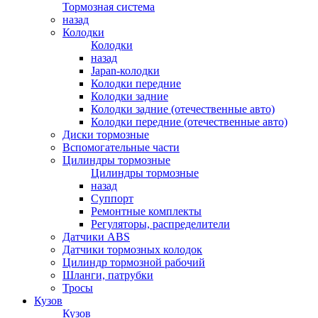
Тормозная система
назад
Колодки
Колодки
назад
Japan-колодки
Колодки передние
Колодки задние
Колодки задние (отечественные авто)
Колодки передние (отечественные авто)
Диски тормозные
Вспомогательные части
Цилиндры тормозные
Цилиндры тормозные
назад
Суппорт
Ремонтные комплекты
Регуляторы, распределители
Датчики ABS
Датчики тормозных колодок
Цилиндр тормозной рабочий
Шланги, патрубки
Тросы
Кузов
Кузов