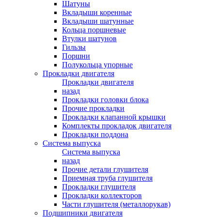
Шатуны
Вкладыши коренные
Вкладыши шатунные
Кольца поршневые
Втулки шатунов
Гильзы
Поршни
Полукольца упорные
Прокладки двигателя
Прокладки двигателя
назад
Прокладки головки блока
Прочие прокладки
Прокладки клапанной крышки
Комплекты прокладок двигателя
Прокладки поддона
Система выпуска
Система выпуска
назад
Прочие детали глушителя
Приемная труба глушителя
Прокладки глушителя
Прокладки коллекторов
Части глушителя (металлорукав)
Подшипники двигателя