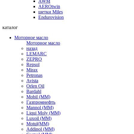
AWM
AEROtwin
щетки Miles
Endurovision
каталог
Моторное масло
Моторное масло
назад
LEMARC
ZEPRO
Repsol
Mirax
Petronas
Avista
Orlen Oil
Bardahl
Mobil (ММ)
Газпромнефть
Mannol (ММ)
Liqui Moly (ММ)
Luxoil (ММ)
Motul(ММ)
Addinol (ММ)