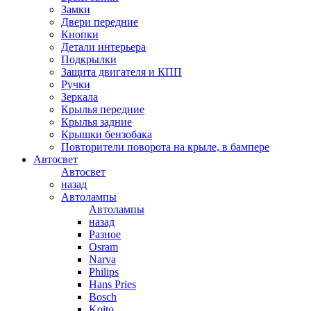
Замки
Двери передние
Кнопки
Детали интерьера
Подкрылки
Защита двигателя и КПП
Ручки
Зеркала
Крылья передние
Крылья задние
Крышки бензобака
Повторители поворота на крыле, в бампере
Автосвет
Автосвет
назад
Автолампы
Автолампы
назад
Разное
Osram
Narva
Philips
Hans Pries
Bosch
Koito