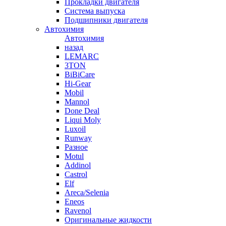
Прокладки двигателя
Система выпуска
Подшипники двигателя
Автохимия
Автохимия
назад
LEMARC
3TON
BiBiCare
Hi-Gear
Mobil
Mannol
Done Deal
Liqui Moly
Luxoil
Runway
Разное
Motul
Addinol
Castrol
Elf
Areca/Selenia
Eneos
Ravenol
Оригинальные жидкости