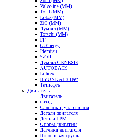
Shell (ММ)
Valvoline (ММ)
Total (ММ)
Lotos (ММ)
ZiC (ММ)
Лукойл (ММ)
Totachi (MM)
FF
G-Energy
Idemitsu
S-OIL
Лукойл GENESIS
AUTOBACS
Lubrex
HYUNDAI XTeer
Татнефть
Двигатель
Двигатель
назад
Сальники, уплотнения
Детали двигателя
Детали ГРМ
Опоры двигателя
Датчики двигателя
Поршневая группа