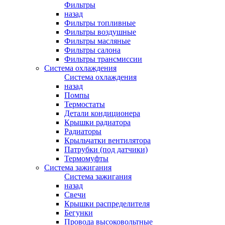
Фильтры
назад
Фильтры топливные
Фильтры воздушные
Фильтры масляные
Фильтры салона
Фильтры трансмиссии
Система охлаждения
Система охлаждения
назад
Помпы
Термостаты
Детали кондиционера
Крышки радиатора
Радиаторы
Крыльчатки вентилятора
Патрубки (под датчики)
Термомуфты
Система зажигания
Система зажигания
назад
Свечи
Крышки распределителя
Бегунки
Провода высоковольтные