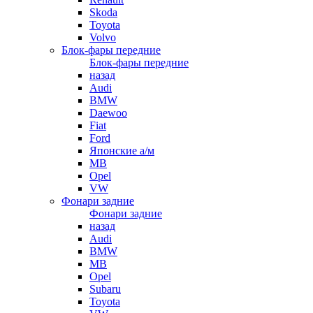
Skoda
Toyota
Volvo
Блок-фары передние
Блок-фары передние
назад
Audi
BMW
Daewoo
Fiat
Ford
Японские а/м
MB
Opel
VW
Фонари задние
Фонари задние
назад
Audi
BMW
MB
Opel
Subaru
Toyota