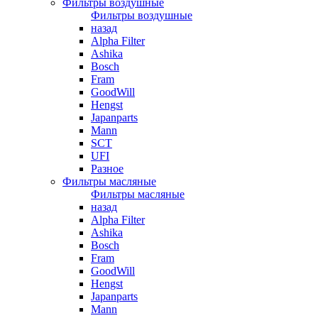
Фильтры воздушные
Фильтры воздушные
назад
Alpha Filter
Ashika
Bosch
Fram
GoodWill
Hengst
Japanparts
Mann
SCT
UFI
Разное
Фильтры масляные
Фильтры масляные
назад
Alpha Filter
Ashika
Bosch
Fram
GoodWill
Hengst
Japanparts
Mann