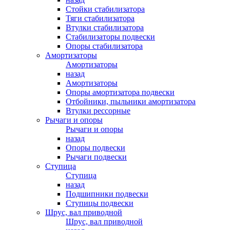
Стойки стабилизатора
Тяги стабилизатора
Втулки стабилизатора
Стабилизаторы подвески
Опоры стабилизатора
Амортизаторы
Амортизаторы
назад
Амортизаторы
Опоры амортизатора подвески
Отбойники, пыльники амортизатора
Втулки рессорные
Рычаги и опоры
Рычаги и опоры
назад
Опоры подвески
Рычаги подвески
Ступица
Ступица
назад
Подшипники подвески
Ступицы подвески
Шрус, вал приводной
Шрус, вал приводной