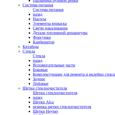
Пыльники рулевой рейки
Система питания
Система питания
назад
Насосы
Элементы впрыска
Свечи накаливания
Детали топливной аппаратуры
Форсунки
Карбюратор
Китайцы
Стекла
Стекла
назад
Вспомогательные части
Боковые
Комплектующие для ремонта и вклейки стекл
Задние
Лобовые
Щетки стеклоочистителя
Щетки стеклоочистителя
назад
Щетки Alca
резинка щетки стеклоочистителя
Щетки Heyner