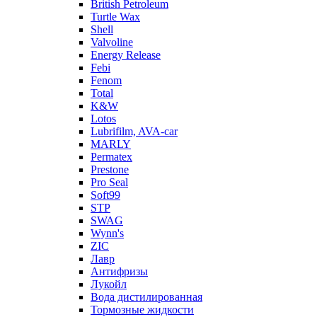
British Petroleum
Turtle Wax
Shell
Valvoline
Energy Release
Febi
Fenom
Total
K&W
Lotos
Lubrifilm, AVA-car
MARLY
Permatex
Prestone
Pro Seal
Soft99
STP
SWAG
Wynn's
ZIC
Лавр
Антифризы
Лукойл
Вода дистилированная
Тормозные жидкости