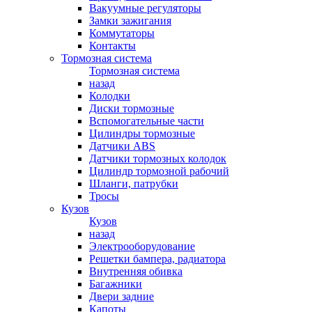
Вакуумные регуляторы
Замки зажигания
Коммутаторы
Контакты
Тормозная система
Тормозная система
назад
Колодки
Диски тормозные
Вспомогательные части
Цилиндры тормозные
Датчики ABS
Датчики тормозных колодок
Цилиндр тормозной рабочий
Шланги, патрубки
Тросы
Кузов
Кузов
назад
Электрооборудование
Решетки бампера, радиатора
Внутренняя обивка
Багажники
Двери задние
Капоты