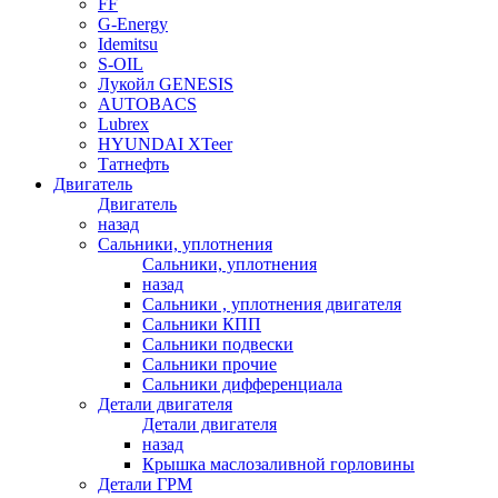
FF
G-Energy
Idemitsu
S-OIL
Лукойл GENESIS
AUTOBACS
Lubrex
HYUNDAI XTeer
Татнефть
Двигатель
Двигатель
назад
Сальники, уплотнения
Сальники, уплотнения
назад
Сальники , уплотнения двигателя
Сальники КПП
Сальники подвески
Сальники прочие
Сальники дифференциала
Детали двигателя
Детали двигателя
назад
Крышка маслозаливной горловины
Детали ГРМ