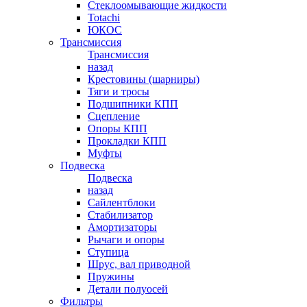
Стеклоомывающие жидкости
Totachi
ЮКОС
Трансмиссия
Трансмиссия
назад
Крестовины (шарниры)
Тяги и тросы
Подшипники КПП
Сцепление
Опоры КПП
Прокладки КПП
Муфты
Подвеска
Подвеска
назад
Сайлентблоки
Стабилизатор
Амортизаторы
Рычаги и опоры
Ступица
Шрус, вал приводной
Пружины
Детали полуосей
Фильтры