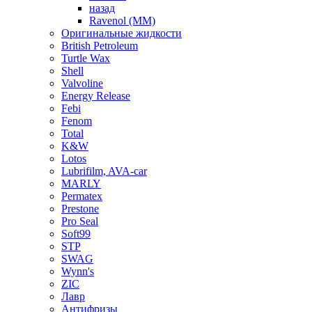
назад
Ravenol (ММ)
Оригинальные жидкости
British Petroleum
Turtle Wax
Shell
Valvoline
Energy Release
Febi
Fenom
Total
K&W
Lotos
Lubrifilm, AVA-car
MARLY
Permatex
Prestone
Pro Seal
Soft99
STP
SWAG
Wynn's
ZIC
Лавр
Антифризы