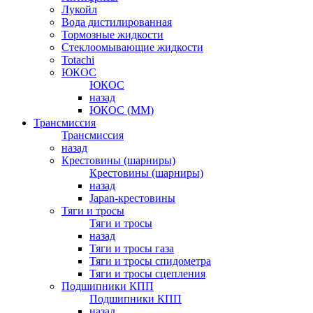
Лукойл
Вода дистилированная
Тормозные жидкости
Стеклоомывающие жидкости
Totachi
ЮКОС
ЮКОС
назад
ЮКОС (ММ)
Трансмиссия
Трансмиссия
назад
Крестовины (шарниры)
Крестовины (шарниры)
назад
Japan-крестовины
Тяги и тросы
Тяги и тросы
назад
Тяги и тросы газа
Тяги и тросы спидометра
Тяги и тросы сцепления
Подшипники КПП
Подшипники КПП
назад