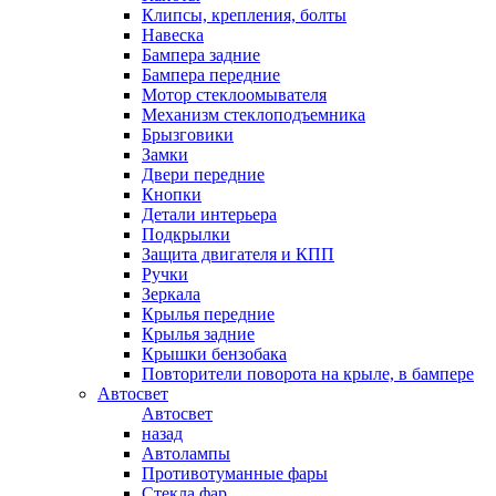
Клипсы, крепления, болты
Навеска
Бампера задние
Бампера передние
Мотор стеклоомывателя
Механизм стеклоподъемника
Брызговики
Замки
Двери передние
Кнопки
Детали интерьера
Подкрылки
Защита двигателя и КПП
Ручки
Зеркала
Крылья передние
Крылья задние
Крышки бензобака
Повторители поворота на крыле, в бампере
Автосвет
Автосвет
назад
Автолампы
Противотуманные фары
Стекла фар