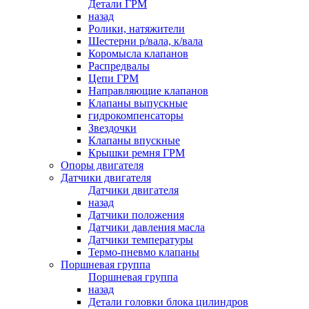
Детали ГРМ
назад
Ролики, натяжители
Шестерни р/вала, к/вала
Коромысла клапанов
Распредвалы
Цепи ГРМ
Направляющие клапанов
Клапаны выпускные
гидрокомпенсаторы
Звездочки
Клапаны впускные
Крышки ремня ГРМ
Опоры двигателя
Датчики двигателя
Датчики двигателя
назад
Датчики положения
Датчики давления масла
Датчики температуры
Термо-пневмо клапаны
Поршневая группа
Поршневая группа
назад
Детали головки блока цилиндров