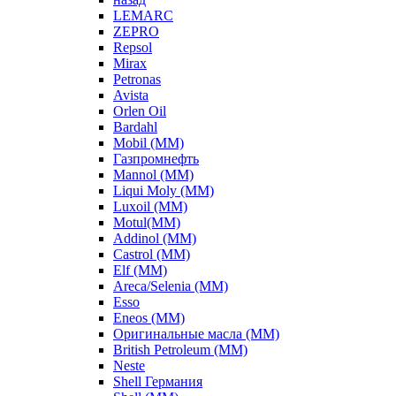
LEMARC
ZEPRO
Repsol
Mirax
Petronas
Avista
Orlen Oil
Bardahl
Mobil (ММ)
Газпромнефть
Mannol (ММ)
Liqui Moly (ММ)
Luxoil (ММ)
Motul(ММ)
Addinol (ММ)
Castrol (ММ)
Elf (ММ)
Areca/Selenia (ММ)
Esso
Eneos (ММ)
Оригинальные масла (ММ)
British Petroleum (ММ)
Neste
Shell Германия