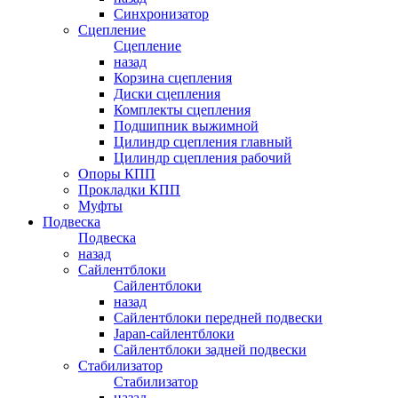
Синхронизатор
Сцепление
Сцепление
назад
Корзина сцепления
Диски сцепления
Комплекты сцепления
Подшипник выжимной
Цилиндр сцепления главный
Цилиндр сцепления рабочий
Опоры КПП
Прокладки КПП
Муфты
Подвеска
Подвеска
назад
Сайлентблоки
Сайлентблоки
назад
Сайлентблоки передней подвески
Japan-сайлентблоки
Сайлентблоки задней подвески
Стабилизатор
Стабилизатор
назад