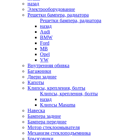
назад
Электрооборудование
Решетки бампера, радиатора
Решетки бампера, радиатора
назад
Audi
BMW
Ford
MB
Opel
VW
Внутренняя обивка
Багажники
Двери задние
Капоты
Клипсы, крепления, болты
Клипсы, крепления, болты
назад
Клипсы Masuma
Навеска
Бампера задние
Бампера передние
Мотор стеклоомывателя
Механизм стеклоподъемника
Брызговики