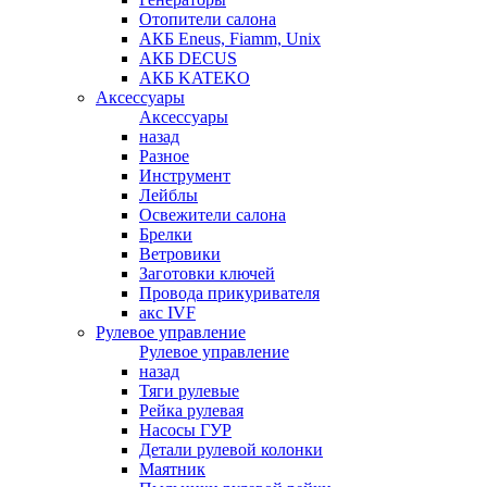
Отопители салона
АКБ Eneus, Fiamm, Unix
АКБ DECUS
АКБ KATEKO
Аксессуары
Аксессуары
назад
Разное
Инструмент
Лейблы
Освежители салона
Брелки
Ветровики
Заготовки ключей
Провода прикуривателя
акс IVF
Рулевое управление
Рулевое управление
назад
Тяги рулевые
Рейка рулевая
Насосы ГУР
Детали рулевой колонки
Маятник