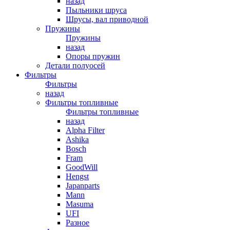
назад
Пыльники шруса
Шрусы, вал приводной
Пружины
Пружины
назад
Опоры пружин
Детали полуосей
Фильтры
Фильтры
назад
Фильтры топливные
Фильтры топливные
назад
Alpha Filter
Ashika
Bosch
Fram
GoodWill
Hengst
Japanparts
Mann
Masuma
UFI
Разное