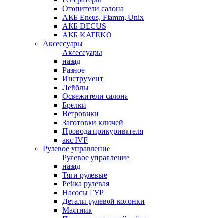
Отопители салона
АКБ Eneus, Fiamm, Unix
АКБ DECUS
АКБ KATEKO
Аксессуары
Аксессуары
назад
Разное
Инструмент
Лейблы
Освежители салона
Брелки
Ветровики
Заготовки ключей
Провода прикуривателя
акс IVF
Рулевое управление
Рулевое управление
назад
Тяги рулевые
Рейка рулевая
Насосы ГУР
Детали рулевой колонки
Маятник