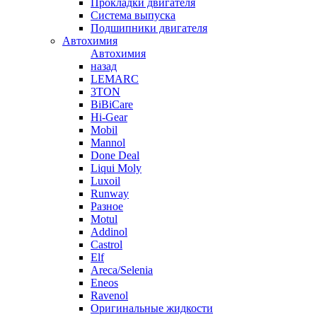
Прокладки двигателя
Система выпуска
Подшипники двигателя
Автохимия
Автохимия
назад
LEMARC
3TON
BiBiCare
Hi-Gear
Mobil
Mannol
Done Deal
Liqui Moly
Luxoil
Runway
Разное
Motul
Addinol
Castrol
Elf
Areca/Selenia
Eneos
Ravenol
Оригинальные жидкости