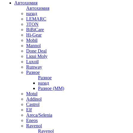
Автохимия
Автохимия
назад
LEMARC
3TON
BiBiCare
Hi-Gear
Mobil
Mannol
Done Deal
Liqui Moly
Luxoil
Runway
Разное
Разное
назад
Разное (ММ)
Motul
Addinol
Castrol
Elf
Areca/Selenia
Eneos
Ravenol
Ravenol