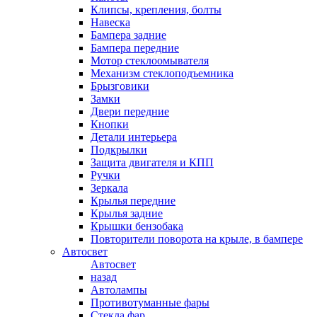
Клипсы, крепления, болты
Навеска
Бампера задние
Бампера передние
Мотор стеклоомывателя
Механизм стеклоподъемника
Брызговики
Замки
Двери передние
Кнопки
Детали интерьера
Подкрылки
Защита двигателя и КПП
Ручки
Зеркала
Крылья передние
Крылья задние
Крышки бензобака
Повторители поворота на крыле, в бампере
Автосвет
Автосвет
назад
Автолампы
Противотуманные фары
Стекла фар