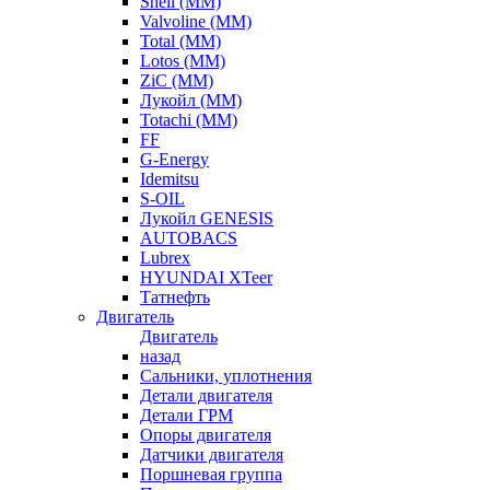
Shell (ММ)
Valvoline (ММ)
Total (ММ)
Lotos (ММ)
ZiC (ММ)
Лукойл (ММ)
Totachi (MM)
FF
G-Energy
Idemitsu
S-OIL
Лукойл GENESIS
AUTOBACS
Lubrex
HYUNDAI XTeer
Татнефть
Двигатель
Двигатель
назад
Сальники, уплотнения
Детали двигателя
Детали ГРМ
Опоры двигателя
Датчики двигателя
Поршневая группа