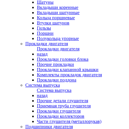
Шатуны
Вкладыши коренные
Вкладыши шатунные
Кольца поршневые
Втулки шатунов
Гильзы
Поршни
Полукольца упорные
Прокладки двигателя
Прокладки двигателя
назад
Прокладки головки блока
Прочие прокладки
Прокладки клапанной крышки
Комплекты прокладок двигателя
Прокладки поддона
Система выпуска
Система выпуска
назад
Прочие детали глушителя
Приемная труба глушителя
Прокладки глушителя
Прокладки коллекторов
Части глушителя (металлорукав)
Подшипники двигателя