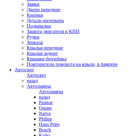
Замки
Двери передние
Кнопки
Детали интерьера
Подкрылки
Защита двигателя и КПП
Ручки
Зеркала
Крылья передние
Крылья задние
Крышки бензобака
Повторители поворота на крыле, в бампере
Автосвет
Автосвет
назад
Автолампы
Автолампы
назад
Разное
Osram
Narva
Philips
Hans Pries
Bosch
Koito