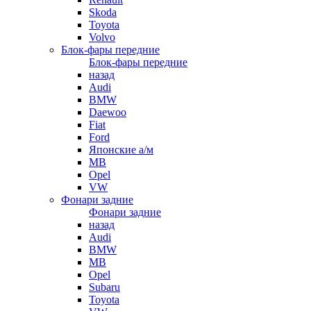
Skoda
Toyota
Volvo
Блок-фары передние
Блок-фары передние
назад
Audi
BMW
Daewoo
Fiat
Ford
Японские а/м
MB
Opel
VW
Фонари задние
Фонари задние
назад
Audi
BMW
MB
Opel
Subaru
Toyota