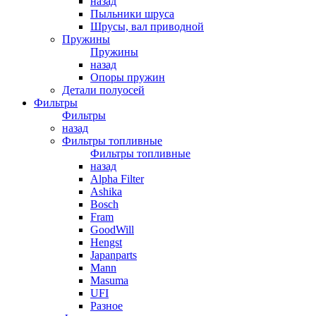
назад
Пыльники шруса
Шрусы, вал приводной
Пружины
Пружины
назад
Опоры пружин
Детали полуосей
Фильтры
Фильтры
назад
Фильтры топливные
Фильтры топливные
назад
Alpha Filter
Ashika
Bosch
Fram
GoodWill
Hengst
Japanparts
Mann
Masuma
UFI
Разное