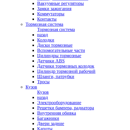
Вакуумные регуляторы
Замки зажигания
Коммутаторы
Контакты
Тормозная система
Тормозная система
назад
Колодки
Диски тормозные
Вспомогательные части
Цилиндры тормозные
Датчики ABS
Датчики тормозных колодок
Цилиндр тормозной рабочий
Шланги, патрубки
Тросы
Кузов
Кузов
назад
Электрооборудование
Решетки бампера, радиатора
Внутренняя обивка
Багажники
Двери задние
Капоты