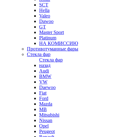
SCT
Hella
Valeo
Dawoo
GT
Master Sport
Platinum
НА КОМИССИЮ
Противотуманные фары
Стекла фар
Стекла фар
назад
Audi
BMW
VW
Daewoo
Fiat
Ford
Mazda
MB
Mitsubishi
Nissan
Opel
Peugeot
Renault