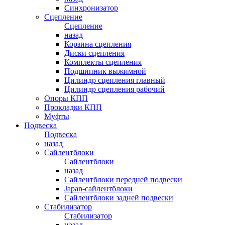
Синхронизатор
Сцепление
Сцепление
назад
Корзина сцепления
Диски сцепления
Комплекты сцепления
Подшипник выжимной
Цилиндр сцепления главный
Цилиндр сцепления рабочий
Опоры КПП
Прокладки КПП
Муфты
Подвеска
Подвеска
назад
Сайлентблоки
Сайлентблоки
назад
Сайлентблоки передней подвески
Japan-сайлентблоки
Сайлентблоки задней подвески
Стабилизатор
Стабилизатор
назад