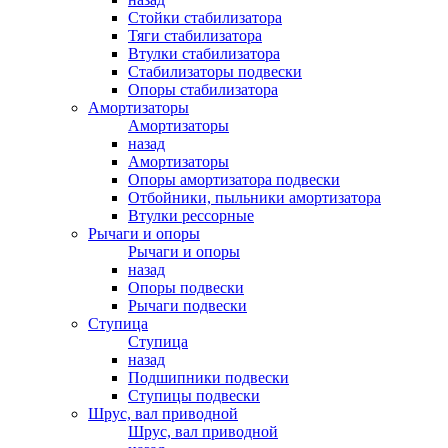
Стойки стабилизатора
Тяги стабилизатора
Втулки стабилизатора
Стабилизаторы подвески
Опоры стабилизатора
Амортизаторы
Амортизаторы
назад
Амортизаторы
Опоры амортизатора подвески
Отбойники, пыльники амортизатора
Втулки рессорные
Рычаги и опоры
Рычаги и опоры
назад
Опоры подвески
Рычаги подвески
Ступица
Ступица
назад
Подшипники подвески
Ступицы подвески
Шрус, вал приводной
Шрус, вал приводной