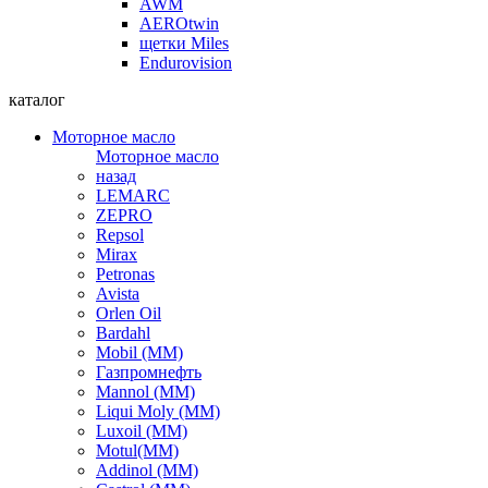
AWM
AEROtwin
щетки Miles
Endurovision
каталог
Моторное масло
Моторное масло
назад
LEMARC
ZEPRO
Repsol
Mirax
Petronas
Avista
Orlen Oil
Bardahl
Mobil (ММ)
Газпромнефть
Mannol (ММ)
Liqui Moly (ММ)
Luxoil (ММ)
Motul(ММ)
Addinol (ММ)