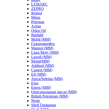
LEMARC
ZEPRO
Repsol
Mirax
Petronas
Avista
Orlen Oil
Bardahl
Mobil (ММ)
Газпромнефть
Mannol (ММ)
Liqui Moly (ММ)
Luxoil (ММ)
Motul(ММ)
Addinol (ММ)
Castrol (ММ)
Elf (ММ)
Areca/Selenia (ММ)
Esso
Eneos (ММ)
Оригинальные масла (ММ)
British Petroleum (ММ)
Neste
Shell Германия