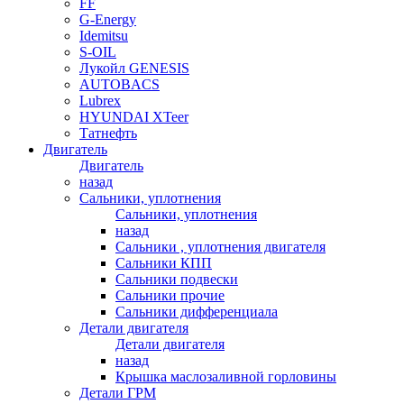
FF
G-Energy
Idemitsu
S-OIL
Лукойл GENESIS
AUTOBACS
Lubrex
HYUNDAI XTeer
Татнефть
Двигатель
Двигатель
назад
Сальники, уплотнения
Сальники, уплотнения
назад
Сальники , уплотнения двигателя
Сальники КПП
Сальники подвески
Сальники прочие
Сальники дифференциала
Детали двигателя
Детали двигателя
назад
Крышка маслозаливной горловины
Детали ГРМ