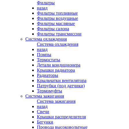
Фильтры
назад
Фильтры топливные
Фильтры воздушные
Фильтры масляные
Фильтры салона
Фильтры трансмиссии
Система охлаждения
Система охлаждения
назад
Помпы
Термостаты
Детали кондиционера
Крышки радиатора
Радиаторы
Крыльчатки вентилятора
Патрубки (под датчики)
Термомуфты
Система зажигания
Система зажигания
назад
Свечи
Крышки распределителя
Бегунки
Провода высоковольтные