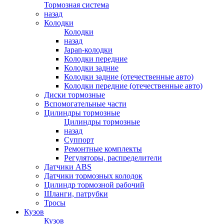
Тормозная система
назад
Колодки
Колодки
назад
Japan-колодки
Колодки передние
Колодки задние
Колодки задние (отечественные авто)
Колодки передние (отечественные авто)
Диски тормозные
Вспомогательные части
Цилиндры тормозные
Цилиндры тормозные
назад
Суппорт
Ремонтные комплекты
Регуляторы, распределители
Датчики ABS
Датчики тормозных колодок
Цилиндр тормозной рабочий
Шланги, патрубки
Тросы
Кузов
Кузов