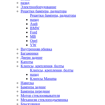
назад
Электрооборудование
Решетки бампера, радиатора
Решетки бампера, радиатора
назад
Audi
BMW
Ford
MB
Opel
VW
Внутренняя обивка
Багажники
Двери задние
Капоты
Клипсы, крепления, болты
Клипсы, крепления, болты
назад
Клипсы Masuma
Навеска
Бампера задние
Бампера передние
Мотор стеклоомывателя
Механизм стеклоподъемника
Брызговики