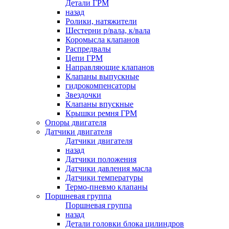
Детали ГРМ
назад
Ролики, натяжители
Шестерни р/вала, к/вала
Коромысла клапанов
Распредвалы
Цепи ГРМ
Направляющие клапанов
Клапаны выпускные
гидрокомпенсаторы
Звездочки
Клапаны впускные
Крышки ремня ГРМ
Опоры двигателя
Датчики двигателя
Датчики двигателя
назад
Датчики положения
Датчики давления масла
Датчики температуры
Термо-пневмо клапаны
Поршневая группа
Поршневая группа
назад
Детали головки блока цилиндров