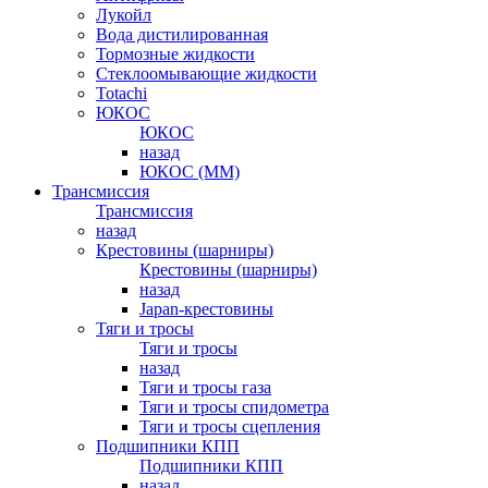
Лукойл
Вода дистилированная
Тормозные жидкости
Стеклоомывающие жидкости
Totachi
ЮКОС
ЮКОС
назад
ЮКОС (ММ)
Трансмиссия
Трансмиссия
назад
Крестовины (шарниры)
Крестовины (шарниры)
назад
Japan-крестовины
Тяги и тросы
Тяги и тросы
назад
Тяги и тросы газа
Тяги и тросы спидометра
Тяги и тросы сцепления
Подшипники КПП
Подшипники КПП
назад