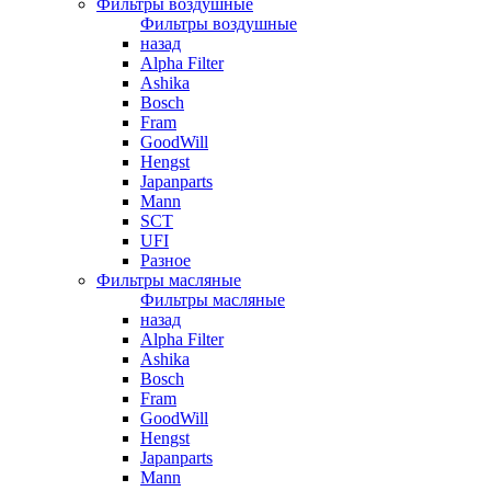
Фильтры воздушные
Фильтры воздушные
назад
Alpha Filter
Ashika
Bosch
Fram
GoodWill
Hengst
Japanparts
Mann
SCT
UFI
Разное
Фильтры масляные
Фильтры масляные
назад
Alpha Filter
Ashika
Bosch
Fram
GoodWill
Hengst
Japanparts
Mann