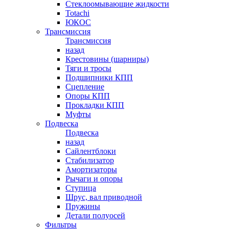
Стеклоомывающие жидкости
Totachi
ЮКОС
Трансмиссия
Трансмиссия
назад
Крестовины (шарниры)
Тяги и тросы
Подшипники КПП
Сцепление
Опоры КПП
Прокладки КПП
Муфты
Подвеска
Подвеска
назад
Сайлентблоки
Стабилизатор
Амортизаторы
Рычаги и опоры
Ступица
Шрус, вал приводной
Пружины
Детали полуосей
Фильтры