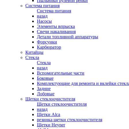
Пыльники рулевой рейки
Система питания
Система питания
назад
Насосы
Элементы впрыска
Свечи накаливания
Детали топливной аппаратуры
Форсунки
Карбюратор
Китайцы
Стекла
Стекла
назад
Вспомогательные части
Боковые
Комплектующие для ремонта и вклейки стекл
Задние
Лобовые
Щетки стеклоочистителя
Щетки стеклоочистителя
назад
Щетки Alca
резинка щетки стеклоочистителя
Щетки Heyner