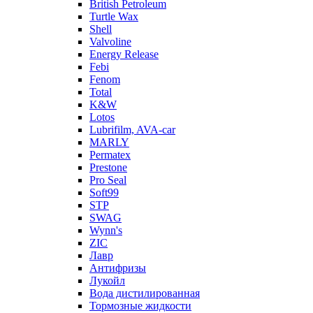
British Petroleum
Turtle Wax
Shell
Valvoline
Energy Release
Febi
Fenom
Total
K&W
Lotos
Lubrifilm, AVA-car
MARLY
Permatex
Prestone
Pro Seal
Soft99
STP
SWAG
Wynn's
ZIC
Лавр
Антифризы
Лукойл
Вода дистилированная
Тормозные жидкости