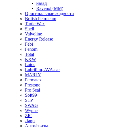
назад
Ravenol (ММ)
Оригинальные жидкости
British Petroleum
Turtle Wax
Shell
Valvoline
Energy Release
Febi
Fenom
Total
K&W
Lotos
Lubrifilm, AVA-car
MARLY
Permatex
Prestone
Pro Seal
Soft99
STP
SWAG
Wynn's
ZIC
Лавр
Антифризы