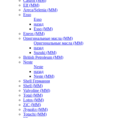
Castrol (ММ)
Elf (ММ)
Areca/Selenia (ММ)
Esso
Esso
назад
Esso (ММ)
Eneos (ММ)
Оригинальные масла (ММ)
Оригинальные масла (ММ)
назад
Suzuki (ММ)
British Petroleum (ММ)
Neste
Neste
назад
Neste (ММ)
Shell Германия
Shell (ММ)
Valvoline (ММ)
Total (ММ)
Lotos (ММ)
ZiC (ММ)
Лукойл (ММ)
Totachi (MM)