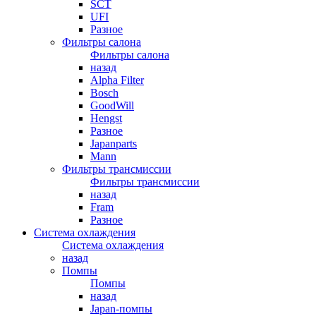
SCT
UFI
Разное
Фильтры салона
Фильтры салона
назад
Alpha Filter
Bosch
GoodWill
Hengst
Разное
Japanparts
Mann
Фильтры трансмиссии
Фильтры трансмиссии
назад
Fram
Разное
Система охлаждения
Система охлаждения
назад
Помпы
Помпы
назад
Japan-помпы