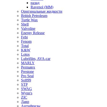
назад
Ravenol (ММ)
Оригинальные жидкости
British Petroleum
Turtle Wax
Shell
Valvoline
Energy Release
Febi
Fenom
Total
K&W
Lotos
Lubrifilm, AVA-car
MARLY
Permatex
Prestone
Pro Seal
Soft99
STP
SWAG
Wynn's
ZIC
Лавр
Антифризы