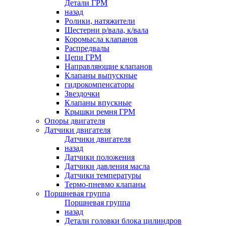
Детали ГРМ
назад
Ролики, натяжители
Шестерни р/вала, к/вала
Коромысла клапанов
Распредвалы
Цепи ГРМ
Направляющие клапанов
Клапаны выпускные
гидрокомпенсаторы
Звездочки
Клапаны впускные
Крышки ремня ГРМ
Опоры двигателя
Датчики двигателя
Датчики двигателя
назад
Датчики положения
Датчики давления масла
Датчики температуры
Термо-пневмо клапаны
Поршневая группа
Поршневая группа
назад
Детали головки блока цилиндров