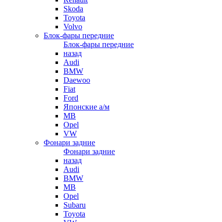
Skoda
Toyota
Volvo
Блок-фары передние
Блок-фары передние
назад
Audi
BMW
Daewoo
Fiat
Ford
Японские а/м
MB
Opel
VW
Фонари задние
Фонари задние
назад
Audi
BMW
MB
Opel
Subaru
Toyota