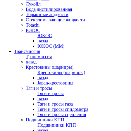
Лукойл
Вода дистилированная
Тормозные жидкости
Стеклоомывающие жидкости
Totachi
ЮКОС
ЮКОС
назад
ЮКОС (ММ)
Трансмиссия
Трансмиссия
назад
Крестовины (шарниры)
Крестовины (шарниры)
назад
Japan-крестовины
Тяги и тросы
Тяги и тросы
назад
Тяги и тросы газа
Тяги и тросы спидометра
Тяги и тросы сцепления
Подшипники КПП
Подшипники КПП
назад