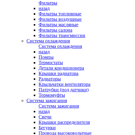
Фильтры
назад
Фильтры топливные
Фильтры воздушные
Фильтры масляные
Фильтры салона
Фильтры трансмиссии
Система охлаждения
Система охлаждения
назад
Помпы
Термостаты
Детали кондиционера
Крышки радиатора
Радиаторы
Крыльчатки вентилятора
Патрубки (под датчики)
Термомуфты
Система зажигания
Система зажигания
назад
Свечи
Крышки распределителя
Бегунки
Провода высоковольтные