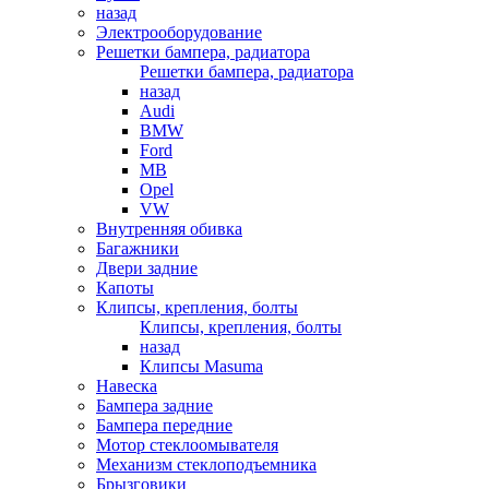
назад
Электрооборудование
Решетки бампера, радиатора
Решетки бампера, радиатора
назад
Audi
BMW
Ford
MB
Opel
VW
Внутренняя обивка
Багажники
Двери задние
Капоты
Клипсы, крепления, болты
Клипсы, крепления, болты
назад
Клипсы Masuma
Навеска
Бампера задние
Бампера передние
Мотор стеклоомывателя
Механизм стеклоподъемника
Брызговики