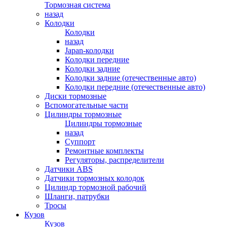
Тормозная система
назад
Колодки
Колодки
назад
Japan-колодки
Колодки передние
Колодки задние
Колодки задние (отечественные авто)
Колодки передние (отечественные авто)
Диски тормозные
Вспомогательные части
Цилиндры тормозные
Цилиндры тормозные
назад
Суппорт
Ремонтные комплекты
Регуляторы, распределители
Датчики ABS
Датчики тормозных колодок
Цилиндр тормозной рабочий
Шланги, патрубки
Тросы
Кузов
Кузов