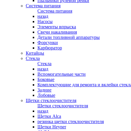
Пыльники рулевой рейки
Система питания
Система питания
назад
Насосы
Элементы впрыска
Свечи накаливания
Детали топливной аппаратуры
Форсунки
Карбюратор
Китайцы
Стекла
Стекла
назад
Вспомогательные части
Боковые
Комплектующие для ремонта и вклейки стекл
Задние
Лобовые
Щетки стеклоочистителя
Щетки стеклоочистителя
назад
Щетки Alca
резинка щетки стеклоочистителя
Щетки Heyner