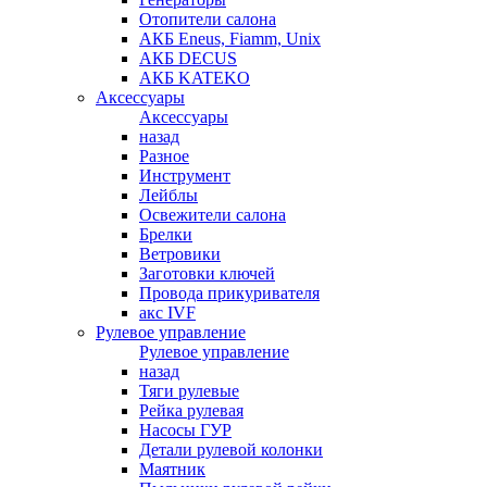
Отопители салона
АКБ Eneus, Fiamm, Unix
АКБ DECUS
АКБ KATEKO
Аксессуары
Аксессуары
назад
Разное
Инструмент
Лейблы
Освежители салона
Брелки
Ветровики
Заготовки ключей
Провода прикуривателя
акс IVF
Рулевое управление
Рулевое управление
назад
Тяги рулевые
Рейка рулевая
Насосы ГУР
Детали рулевой колонки
Маятник