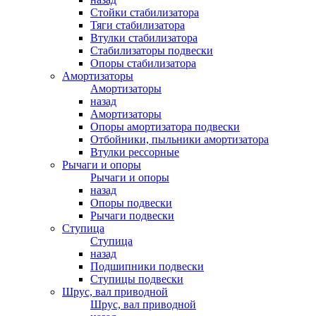
Стойки стабилизатора
Тяги стабилизатора
Втулки стабилизатора
Стабилизаторы подвески
Опоры стабилизатора
Амортизаторы
Амортизаторы
назад
Амортизаторы
Опоры амортизатора подвески
Отбойники, пыльники амортизатора
Втулки рессорные
Рычаги и опоры
Рычаги и опоры
назад
Опоры подвески
Рычаги подвески
Ступица
Ступица
назад
Подшипники подвески
Ступицы подвески
Шрус, вал приводной
Шрус, вал приводной