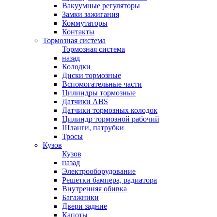
Вакуумные регуляторы
Замки зажигания
Коммутаторы
Контакты
Тормозная система
Тормозная система
назад
Колодки
Диски тормозные
Вспомогательные части
Цилиндры тормозные
Датчики ABS
Датчики тормозных колодок
Цилиндр тормозной рабочий
Шланги, патрубки
Тросы
Кузов
Кузов
назад
Электрооборудование
Решетки бампера, радиатора
Внутренняя обивка
Багажники
Двери задние
Капоты