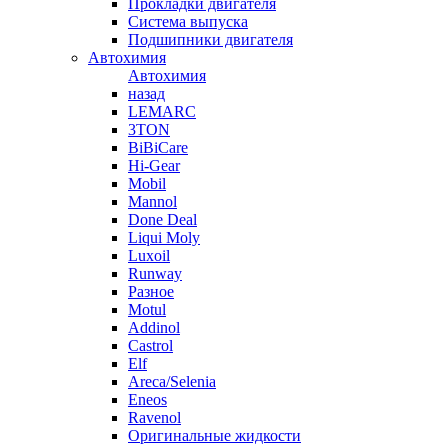
Прокладки двигателя
Система выпуска
Подшипники двигателя
Автохимия
Автохимия
назад
LEMARC
3TON
BiBiCare
Hi-Gear
Mobil
Mannol
Done Deal
Liqui Moly
Luxoil
Runway
Разное
Motul
Addinol
Castrol
Elf
Areca/Selenia
Eneos
Ravenol
Оригинальные жидкости