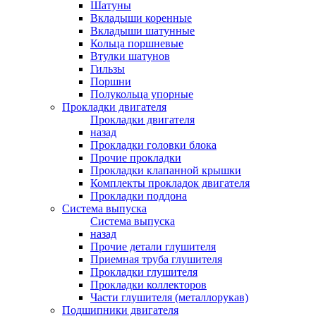
Шатуны
Вкладыши коренные
Вкладыши шатунные
Кольца поршневые
Втулки шатунов
Гильзы
Поршни
Полукольца упорные
Прокладки двигателя
Прокладки двигателя
назад
Прокладки головки блока
Прочие прокладки
Прокладки клапанной крышки
Комплекты прокладок двигателя
Прокладки поддона
Система выпуска
Система выпуска
назад
Прочие детали глушителя
Приемная труба глушителя
Прокладки глушителя
Прокладки коллекторов
Части глушителя (металлорукав)
Подшипники двигателя