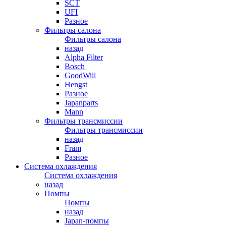
SCT
UFI
Разное
Фильтры салона
Фильтры салона
назад
Alpha Filter
Bosch
GoodWill
Hengst
Разное
Japanparts
Mann
Фильтры трансмиссии
Фильтры трансмиссии
назад
Fram
Разное
Система охлаждения
Система охлаждения
назад
Помпы
Помпы
назад
Japan-помпы