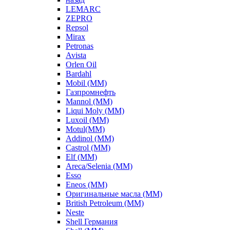
LEMARC
ZEPRO
Repsol
Mirax
Petronas
Avista
Orlen Oil
Bardahl
Mobil (ММ)
Газпромнефть
Mannol (ММ)
Liqui Moly (ММ)
Luxoil (ММ)
Motul(ММ)
Addinol (ММ)
Castrol (ММ)
Elf (ММ)
Areca/Selenia (ММ)
Esso
Eneos (ММ)
Оригинальные масла (ММ)
British Petroleum (ММ)
Neste
Shell Германия