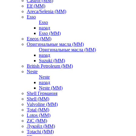
Castrol (ММ)
Elf (ММ)
Areca/Selenia (ММ)
Esso
Esso
назад
Esso (ММ)
Eneos (ММ)
Оригинальные масла (ММ)
Оригинальные масла (ММ)
назад
Suzuki (ММ)
British Petroleum (ММ)
Neste
Neste
назад
Neste (ММ)
Shell Германия
Shell (ММ)
Valvoline (ММ)
Total (ММ)
Lotos (ММ)
ZiC (ММ)
Лукойл (ММ)
Totachi (MM)