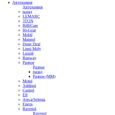
Автохимия
Автохимия
назад
LEMARC
3TON
BiBiCare
Hi-Gear
Mobil
Mannol
Done Deal
Liqui Moly
Luxoil
Runway
Разное
Разное
назад
Разное (ММ)
Motul
Addinol
Castrol
Elf
Areca/Selenia
Eneos
Ravenol
Ravenol