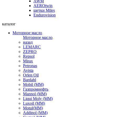
AWM
AEROtwin
щетки Miles
Endurovision
каталог
Моторное масло
Моторное масло
назад
LEMARC
ZEPRO
Repsol
Mirax
Petronas
Avista
Orlen Oil
Bardahl
Mobil (ММ)
Газпромнефть
Mannol (ММ)
Liqui Moly (ММ)
Luxoil (ММ)
Motul(ММ)
Addinol (ММ)