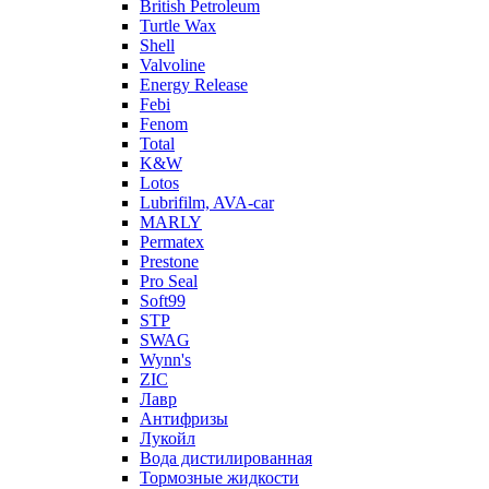
British Petroleum
Turtle Wax
Shell
Valvoline
Energy Release
Febi
Fenom
Total
K&W
Lotos
Lubrifilm, AVA-car
MARLY
Permatex
Prestone
Pro Seal
Soft99
STP
SWAG
Wynn's
ZIC
Лавр
Антифризы
Лукойл
Вода дистилированная
Тормозные жидкости