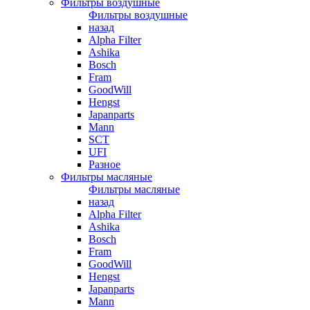
Фильтры воздушные
Фильтры воздушные
назад
Alpha Filter
Ashika
Bosch
Fram
GoodWill
Hengst
Japanparts
Mann
SCT
UFI
Разное
Фильтры масляные
Фильтры масляные
назад
Alpha Filter
Ashika
Bosch
Fram
GoodWill
Hengst
Japanparts
Mann