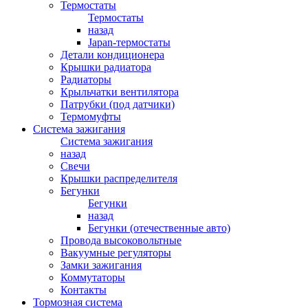
Термостаты
Термостаты
назад
Japan-термостаты
Детали кондиционера
Крышки радиатора
Радиаторы
Крыльчатки вентилятора
Патрубки (под датчики)
Термомуфты
Система зажигания
Система зажигания
назад
Свечи
Крышки распределителя
Бегунки
Бегунки
назад
Бегунки (отечественные авто)
Провода высоковольтные
Вакуумные регуляторы
Замки зажигания
Коммутаторы
Контакты
Тормозная система