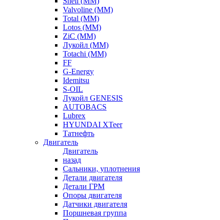
Shell (ММ)
Valvoline (ММ)
Total (ММ)
Lotos (ММ)
ZiC (ММ)
Лукойл (ММ)
Totachi (MM)
FF
G-Energy
Idemitsu
S-OIL
Лукойл GENESIS
AUTOBACS
Lubrex
HYUNDAI XTeer
Татнефть
Двигатель
Двигатель
назад
Сальники, уплотнения
Детали двигателя
Детали ГРМ
Опоры двигателя
Датчики двигателя
Поршневая группа