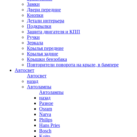
Замки
Двери передние
Кнопки
Детали интерьера
Подкрылки
Защита двигателя и КПП
Ручки
Зеркала
Крылья передние
Крылья задние
Крышки бензобака
Повторители поворота на крыле, в бампере
Автосвет
Автосвет
назад
Автолампы
Автолампы
назад
Разное
Osram
Narva
Philips
Hans Pries
Bosch
Koito