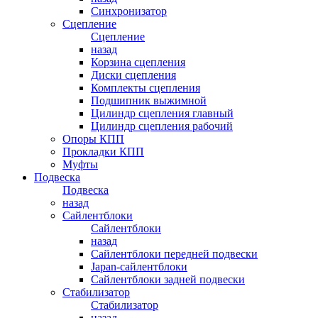
Синхронизатор
Сцепление
Сцепление
назад
Корзина сцепления
Диски сцепления
Комплекты сцепления
Подшипник выжимной
Цилиндр сцепления главный
Цилиндр сцепления рабочий
Опоры КПП
Прокладки КПП
Муфты
Подвеска
Подвеска
назад
Сайлентблоки
Сайлентблоки
назад
Сайлентблоки передней подвески
Japan-сайлентблоки
Сайлентблоки задней подвески
Стабилизатор
Стабилизатор
назад