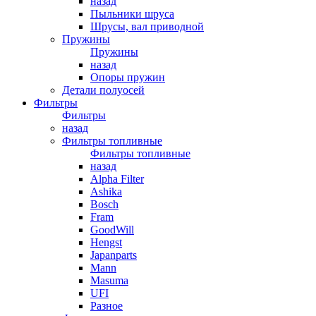
назад
Пыльники шруса
Шрусы, вал приводной
Пружины
Пружины
назад
Опоры пружин
Детали полуосей
Фильтры
Фильтры
назад
Фильтры топливные
Фильтры топливные
назад
Alpha Filter
Ashika
Bosch
Fram
GoodWill
Hengst
Japanparts
Mann
Masuma
UFI
Разное