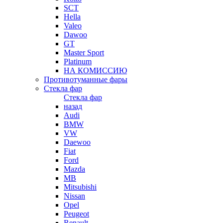
SCT
Hella
Valeo
Dawoo
GT
Master Sport
Platinum
НА КОМИССИЮ
Противотуманные фары
Стекла фар
Стекла фар
назад
Audi
BMW
VW
Daewoo
Fiat
Ford
Mazda
MB
Mitsubishi
Nissan
Opel
Peugeot
Renault