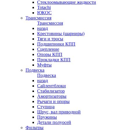
Стеклоомывающие жидкости
Totachi
ЮКОС
Трансмиссия
Трансмиссия
назад
Крестовины (шарниры)
Тяги и тросы
Подшипники КПП
Сцепление
Опоры КПП
Прокладки КПП
Муфты
Подвеска
Подвеска
назад
Сайлентблоки
Стабилизатор
Амортизаторы
Рычаги и опоры
Ступица
Шрус, вал приводной
Пружины
Детали полуосей
Фильтры