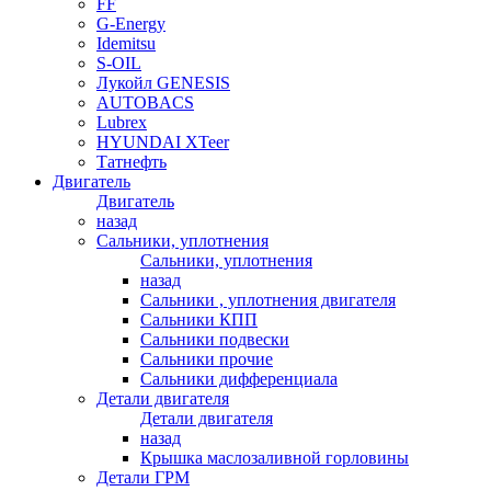
FF
G-Energy
Idemitsu
S-OIL
Лукойл GENESIS
AUTOBACS
Lubrex
HYUNDAI XTeer
Татнефть
Двигатель
Двигатель
назад
Сальники, уплотнения
Сальники, уплотнения
назад
Сальники , уплотнения двигателя
Сальники КПП
Сальники подвески
Сальники прочие
Сальники дифференциала
Детали двигателя
Детали двигателя
назад
Крышка маслозаливной горловины
Детали ГРМ