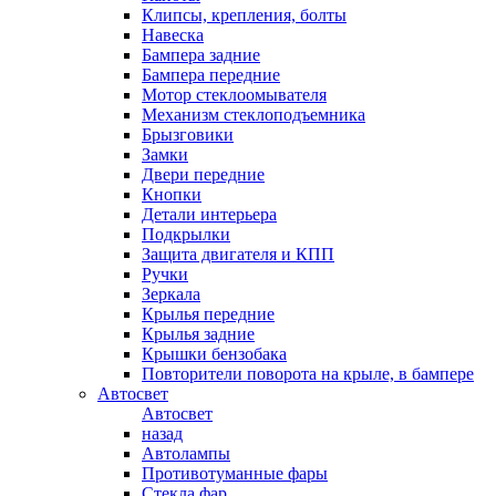
Клипсы, крепления, болты
Навеска
Бампера задние
Бампера передние
Мотор стеклоомывателя
Механизм стеклоподъемника
Брызговики
Замки
Двери передние
Кнопки
Детали интерьера
Подкрылки
Защита двигателя и КПП
Ручки
Зеркала
Крылья передние
Крылья задние
Крышки бензобака
Повторители поворота на крыле, в бампере
Автосвет
Автосвет
назад
Автолампы
Противотуманные фары
Стекла фар