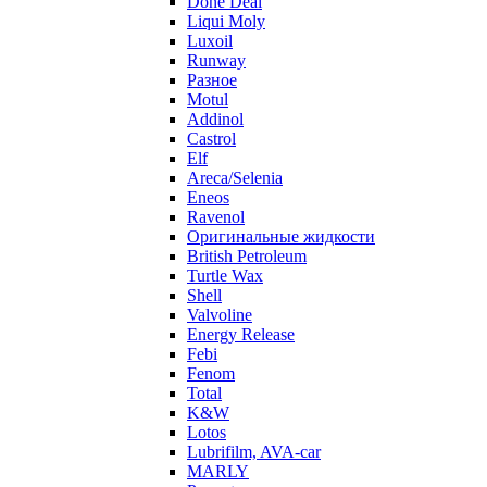
Done Deal
Liqui Moly
Luxoil
Runway
Разное
Motul
Addinol
Castrol
Elf
Areca/Selenia
Eneos
Ravenol
Оригинальные жидкости
British Petroleum
Turtle Wax
Shell
Valvoline
Energy Release
Febi
Fenom
Total
K&W
Lotos
Lubrifilm, AVA-car
MARLY