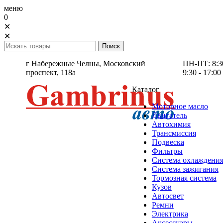
меню
0
✕
✕
г Набережные Челны,
Московский
ПН-ПТ: 8:30 
проспект, 118а
9:30 - 17:00
Каталог
Моторное масло
Двигатель
Автохимия
Трансмиссия
Подвеска
Фильтры
Система охлаждени
Система зажигания
Тормозная система
Кузов
Автосвет
Ремни
Электрика
Аксессуары