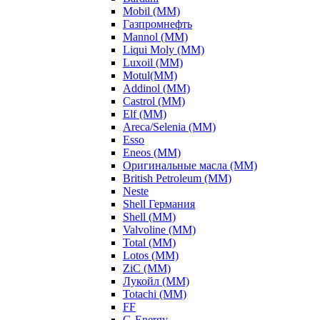
Mobil (ММ)
Газпромнефть
Mannol (ММ)
Liqui Moly (ММ)
Luxoil (ММ)
Motul(ММ)
Addinol (ММ)
Castrol (ММ)
Elf (ММ)
Areca/Selenia (ММ)
Esso
Eneos (ММ)
Оригинальные масла (ММ)
British Petroleum (ММ)
Neste
Shell Германия
Shell (ММ)
Valvoline (ММ)
Total (ММ)
Lotos (ММ)
ZiC (ММ)
Лукойл (ММ)
Totachi (MM)
FF
G-Energy