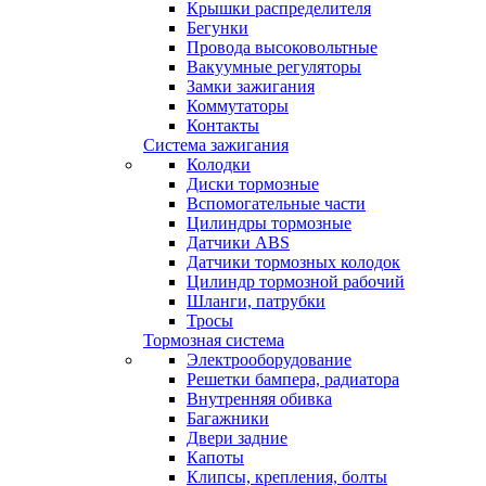
Крышки распределителя
Бегунки
Провода высоковольтные
Вакуумные регуляторы
Замки зажигания
Коммутаторы
Контакты
Система зажигания
Колодки
Диски тормозные
Вспомогательные части
Цилиндры тормозные
Датчики ABS
Датчики тормозных колодок
Цилиндр тормозной рабочий
Шланги, патрубки
Тросы
Тормозная система
Электрооборудование
Решетки бампера, радиатора
Внутренняя обивка
Багажники
Двери задние
Капоты
Клипсы, крепления, болты