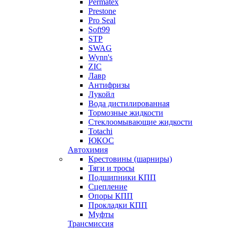
Permatex
Prestone
Pro Seal
Soft99
STP
SWAG
Wynn's
ZIC
Лавр
Антифризы
Лукойл
Вода дистилированная
Тормозные жидкости
Стеклоомывающие жидкости
Totachi
ЮКОС
Автохимия
Крестовины (шарниры)
Тяги и тросы
Подшипники КПП
Сцепление
Опоры КПП
Прокладки КПП
Муфты
Трансмиссия