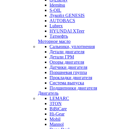
Idemitsu
S-OIL
Лукойл GENESIS
AUTOBACS
Lubrex
HYUNDAI XTeer
Татнефть
Моторное масло
Сальники, уплотнения
Детали двигателя
Детали ГРМ
Опоры двигателя
Датчики двигателя
Поршневая группа
Прокладки двигателя
Система выпуска
Подшипники двигателя
Двигатель
LEMARC
3TON
BiBiCare
Hi-Gear
Mobil
Mannol