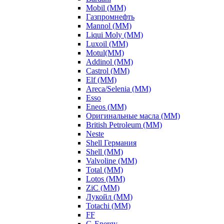
Mobil (ММ)
Газпромнефть
Mannol (ММ)
Liqui Moly (ММ)
Luxoil (ММ)
Motul(ММ)
Addinol (ММ)
Castrol (ММ)
Elf (ММ)
Areca/Selenia (ММ)
Esso
Eneos (ММ)
Оригинальные масла (ММ)
British Petroleum (ММ)
Neste
Shell Германия
Shell (ММ)
Valvoline (ММ)
Total (ММ)
Lotos (ММ)
ZiC (ММ)
Лукойл (ММ)
Totachi (MM)
FF
G-Energy