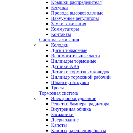
Крышки распределителя
Бегунки
Провода высоковольтные
Вакуумные регуляторы
Замки зажигания
Коммутаторы
Контакты
Система зажигания
Колодки
Диски тормозные
Вспомогательные части
Цилиндры тормозные
Датчики ABS
Датчики тормозных колодок
Цилиндр тормозной рабочий
Шланги, патрубки
Тросы
Тормозная система
Электрооборудование
Решетки бампера, радиатора
Внутренняя обивка
Багажники
Двери задние
Капоты
Клипсы, крепления, болты