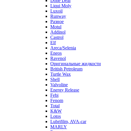
Done Deal
Liqui Moly
Luxoil
Runway
Разное
Motul
Addinol
Castrol
Elf
Areca/Selenia
Eneos
Ravenol
Оригинальные жидкости
British Petroleum
Turtle Wax
Shell
Valvoline
Energy Release
Febi
Fenom
Total
K&W
Lotos
Lubrifilm, AVA-car
MARLY