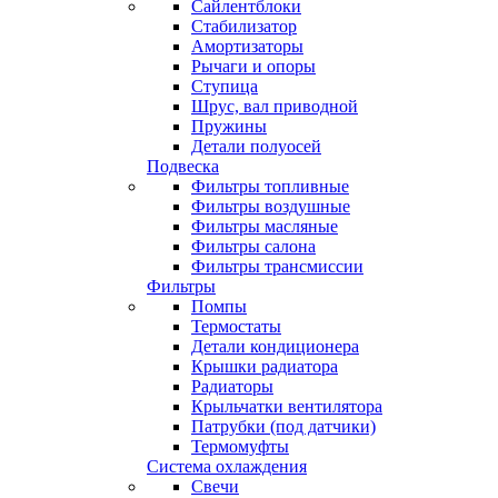
Сайлентблоки
Стабилизатор
Амортизаторы
Рычаги и опоры
Ступица
Шрус, вал приводной
Пружины
Детали полуосей
Подвеска
Фильтры топливные
Фильтры воздушные
Фильтры масляные
Фильтры салона
Фильтры трансмиссии
Фильтры
Помпы
Термостаты
Детали кондиционера
Крышки радиатора
Радиаторы
Крыльчатки вентилятора
Патрубки (под датчики)
Термомуфты
Система охлаждения
Свечи