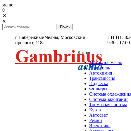
меню
0
✕
✕
г Набережные Челны,
Московский
ПН-ПТ: 8:30 
проспект, 118а
9:30 - 17:00
Каталог
Моторное масло
Двигатель
Автохимия
Трансмиссия
Подвеска
Фильтры
Система охлаждени
Система зажигания
Тормозная система
Кузов
Автосвет
Ремни
Электрика
Аксессуары