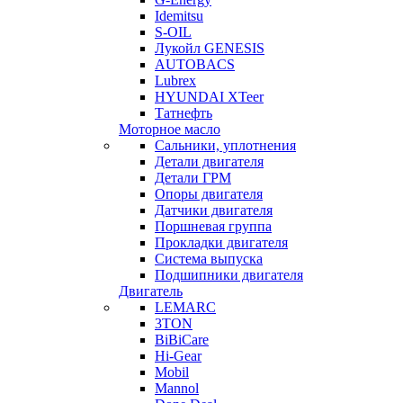
Idemitsu
S-OIL
Лукойл GENESIS
AUTOBACS
Lubrex
HYUNDAI XTeer
Татнефть
Моторное масло
Сальники, уплотнения
Детали двигателя
Детали ГРМ
Опоры двигателя
Датчики двигателя
Поршневая группа
Прокладки двигателя
Система выпуска
Подшипники двигателя
Двигатель
LEMARC
3TON
BiBiCare
Hi-Gear
Mobil
Mannol