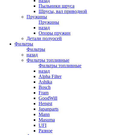
назад
Пыльники шруса
Шрусы, вал приводной
Пружины
Пружины
назад
Опоры пружин
Детали полуосей
Фильтры
Фильтры
назад
Фильтры топливные
Фильтры топливные
назад
Alpha Filter
Ashika
Bosch
Fram
GoodWill
Hengst
Japanparts
Mann
Masuma
UFI
Разное