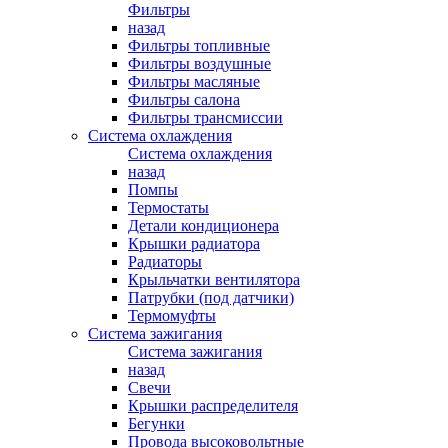
Фильтры
назад
Фильтры топливные
Фильтры воздушные
Фильтры масляные
Фильтры салона
Фильтры трансмиссии
Система охлаждения
Система охлаждения
назад
Помпы
Термостаты
Детали кондиционера
Крышки радиатора
Радиаторы
Крыльчатки вентилятора
Патрубки (под датчики)
Термомуфты
Система зажигания
Система зажигания
назад
Свечи
Крышки распределителя
Бегунки
Провода высоковольтные