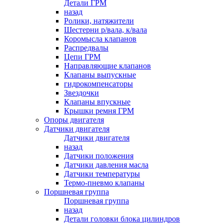
Детали ГРМ
назад
Ролики, натяжители
Шестерни р/вала, к/вала
Коромысла клапанов
Распредвалы
Цепи ГРМ
Направляющие клапанов
Клапаны выпускные
гидрокомпенсаторы
Звездочки
Клапаны впускные
Крышки ремня ГРМ
Опоры двигателя
Датчики двигателя
Датчики двигателя
назад
Датчики положения
Датчики давления масла
Датчики температуры
Термо-пневмо клапаны
Поршневая группа
Поршневая группа
назад
Детали головки блока цилиндров