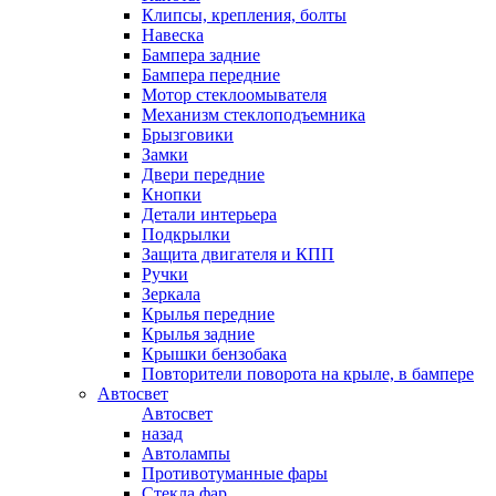
Клипсы, крепления, болты
Навеска
Бампера задние
Бампера передние
Мотор стеклоомывателя
Механизм стеклоподъемника
Брызговики
Замки
Двери передние
Кнопки
Детали интерьера
Подкрылки
Защита двигателя и КПП
Ручки
Зеркала
Крылья передние
Крылья задние
Крышки бензобака
Повторители поворота на крыле, в бампере
Автосвет
Автосвет
назад
Автолампы
Противотуманные фары
Стекла фар