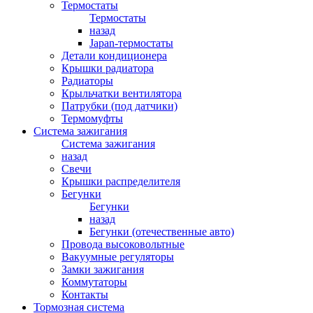
Термостаты
Термостаты
назад
Japan-термостаты
Детали кондиционера
Крышки радиатора
Радиаторы
Крыльчатки вентилятора
Патрубки (под датчики)
Термомуфты
Система зажигания
Система зажигания
назад
Свечи
Крышки распределителя
Бегунки
Бегунки
назад
Бегунки (отечественные авто)
Провода высоковольтные
Вакуумные регуляторы
Замки зажигания
Коммутаторы
Контакты
Тормозная система