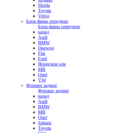
Skoda
Toyota
Volvo
Блок-фары передние
Блок-фары передние
назад
Audi
BMW
Daewoo
Fiat
Ford
Японские а/м
MB
Opel
VW
Фонари задние
Фонари задние
назад
Audi
BMW
MB
Opel
Subaru
Toyota