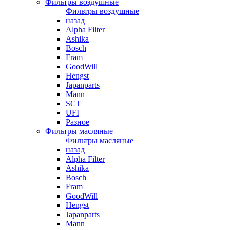
Фильтры воздушные
Фильтры воздушные
назад
Alpha Filter
Ashika
Bosch
Fram
GoodWill
Hengst
Japanparts
Mann
SCT
UFI
Разное
Фильтры масляные
Фильтры масляные
назад
Alpha Filter
Ashika
Bosch
Fram
GoodWill
Hengst
Japanparts
Mann