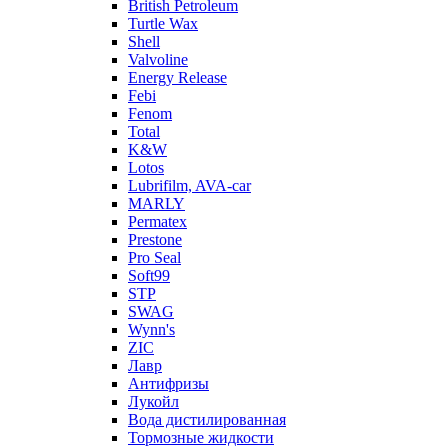
British Petroleum
Turtle Wax
Shell
Valvoline
Energy Release
Febi
Fenom
Total
K&W
Lotos
Lubrifilm, AVA-car
MARLY
Permatex
Prestone
Pro Seal
Soft99
STP
SWAG
Wynn's
ZIC
Лавр
Антифризы
Лукойл
Вода дистилированная
Тормозные жидкости