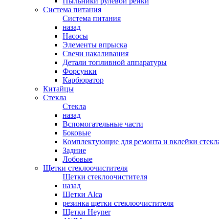
Пыльники рулевой рейки
Система питания
Система питания
назад
Насосы
Элементы впрыска
Свечи накаливания
Детали топливной аппаратуры
Форсунки
Карбюратор
Китайцы
Стекла
Стекла
назад
Вспомогательные части
Боковые
Комплектующие для ремонта и вклейки стекл
Задние
Лобовые
Щетки стеклоочистителя
Щетки стеклоочистителя
назад
Щетки Alca
резинка щетки стеклоочистителя
Щетки Heyner