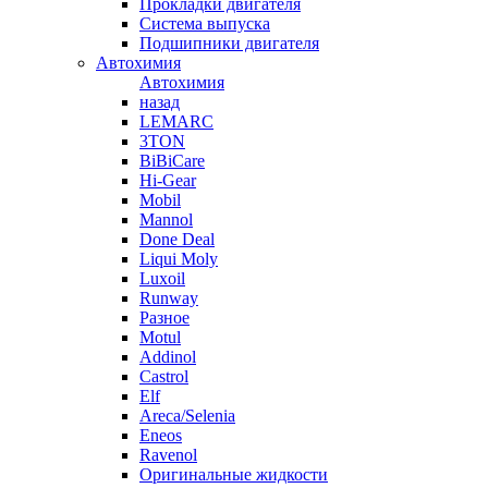
Прокладки двигателя
Система выпуска
Подшипники двигателя
Автохимия
Автохимия
назад
LEMARC
3TON
BiBiCare
Hi-Gear
Mobil
Mannol
Done Deal
Liqui Moly
Luxoil
Runway
Разное
Motul
Addinol
Castrol
Elf
Areca/Selenia
Eneos
Ravenol
Оригинальные жидкости