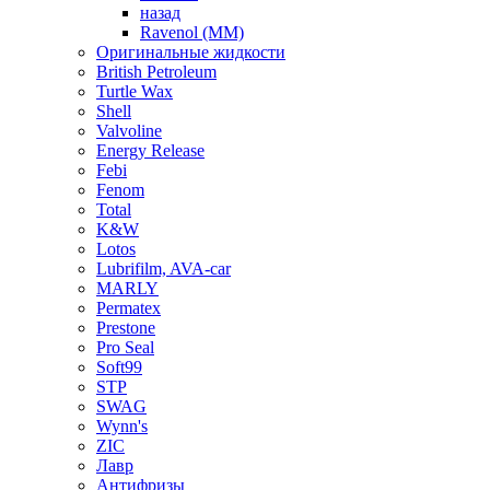
назад
Ravenol (ММ)
Оригинальные жидкости
British Petroleum
Turtle Wax
Shell
Valvoline
Energy Release
Febi
Fenom
Total
K&W
Lotos
Lubrifilm, AVA-car
MARLY
Permatex
Prestone
Pro Seal
Soft99
STP
SWAG
Wynn's
ZIC
Лавр
Антифризы