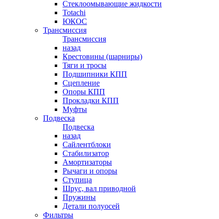
Стеклоомывающие жидкости
Totachi
ЮКОС
Трансмиссия
Трансмиссия
назад
Крестовины (шарниры)
Тяги и тросы
Подшипники КПП
Сцепление
Опоры КПП
Прокладки КПП
Муфты
Подвеска
Подвеска
назад
Сайлентблоки
Стабилизатор
Амортизаторы
Рычаги и опоры
Ступица
Шрус, вал приводной
Пружины
Детали полуосей
Фильтры