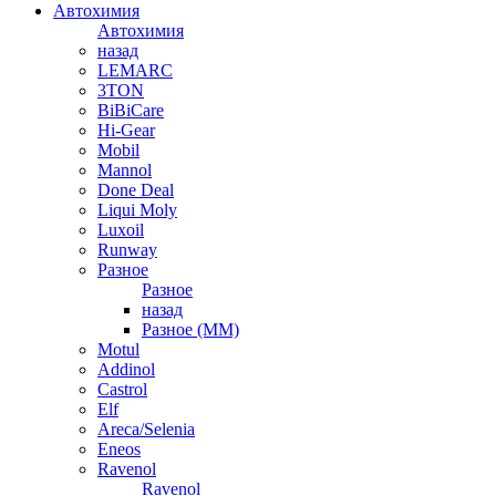
Автохимия
Автохимия
назад
LEMARC
3TON
BiBiCare
Hi-Gear
Mobil
Mannol
Done Deal
Liqui Moly
Luxoil
Runway
Разное
Разное
назад
Разное (ММ)
Motul
Addinol
Castrol
Elf
Areca/Selenia
Eneos
Ravenol
Ravenol