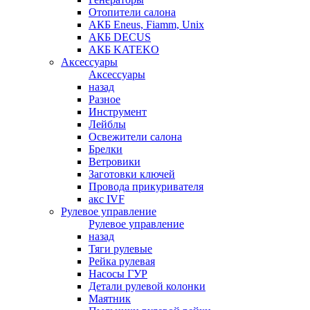
Отопители салона
АКБ Eneus, Fiamm, Unix
АКБ DECUS
АКБ KATEKO
Аксессуары
Аксессуары
назад
Разное
Инструмент
Лейблы
Освежители салона
Брелки
Ветровики
Заготовки ключей
Провода прикуривателя
акс IVF
Рулевое управление
Рулевое управление
назад
Тяги рулевые
Рейка рулевая
Насосы ГУР
Детали рулевой колонки
Маятник