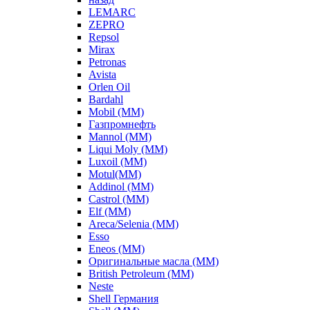
LEMARC
ZEPRO
Repsol
Mirax
Petronas
Avista
Orlen Oil
Bardahl
Mobil (ММ)
Газпромнефть
Mannol (ММ)
Liqui Moly (ММ)
Luxoil (ММ)
Motul(ММ)
Addinol (ММ)
Castrol (ММ)
Elf (ММ)
Areca/Selenia (ММ)
Esso
Eneos (ММ)
Оригинальные масла (ММ)
British Petroleum (ММ)
Neste
Shell Германия