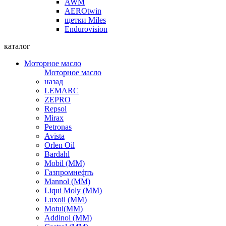
AWM
AEROtwin
щетки Miles
Endurovision
каталог
Моторное масло
Моторное масло
назад
LEMARC
ZEPRO
Repsol
Mirax
Petronas
Avista
Orlen Oil
Bardahl
Mobil (ММ)
Газпромнефть
Mannol (ММ)
Liqui Moly (ММ)
Luxoil (ММ)
Motul(ММ)
Addinol (ММ)