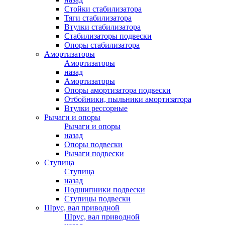
Стойки стабилизатора
Тяги стабилизатора
Втулки стабилизатора
Стабилизаторы подвески
Опоры стабилизатора
Амортизаторы
Амортизаторы
назад
Амортизаторы
Опоры амортизатора подвески
Отбойники, пыльники амортизатора
Втулки рессорные
Рычаги и опоры
Рычаги и опоры
назад
Опоры подвески
Рычаги подвески
Ступица
Ступица
назад
Подшипники подвески
Ступицы подвески
Шрус, вал приводной
Шрус, вал приводной