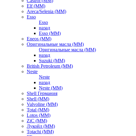
Castrol (ММ)
Elf (ММ)
Areca/Selenia (ММ)
Esso
Esso
назад
Esso (ММ)
Eneos (ММ)
Оригинальные масла (ММ)
Оригинальные масла (ММ)
назад
Suzuki (ММ)
British Petroleum (ММ)
Neste
Neste
назад
Neste (ММ)
Shell Германия
Shell (ММ)
Valvoline (ММ)
Total (ММ)
Lotos (ММ)
ZiC (ММ)
Лукойл (ММ)
Totachi (MM)