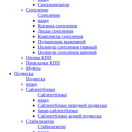
Синхронизатор
Сцепление
Сцепление
назад
Корзина сцепления
Диски сцепления
Комплекты сцепления
Подшипник выжимной
Цилиндр сцепления главный
Цилиндр сцепления рабочий
Опоры КПП
Прокладки КПП
Муфты
Подвеска
Подвеска
назад
Сайлентблоки
Сайлентблоки
назад
Сайлентблоки передней подвески
Japan-сайлентблоки
Сайлентблоки задней подвески
Стабилизатор
Стабилизатор
назад