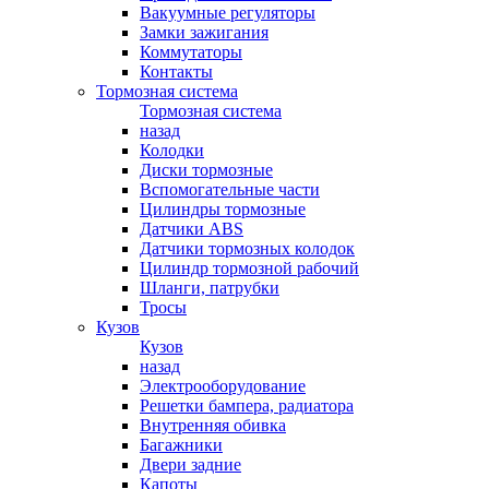
Вакуумные регуляторы
Замки зажигания
Коммутаторы
Контакты
Тормозная система
Тормозная система
назад
Колодки
Диски тормозные
Вспомогательные части
Цилиндры тормозные
Датчики ABS
Датчики тормозных колодок
Цилиндр тормозной рабочий
Шланги, патрубки
Тросы
Кузов
Кузов
назад
Электрооборудование
Решетки бампера, радиатора
Внутренняя обивка
Багажники
Двери задние
Капоты