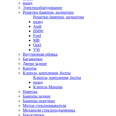
назад
Электрооборудование
Решетки бампера, радиатора
Решетки бампера, радиатора
назад
Audi
BMW
Ford
MB
Opel
VW
Внутренняя обивка
Багажники
Двери задние
Капоты
Клипсы, крепления, болты
Клипсы, крепления, болты
назад
Клипсы Masuma
Навеска
Бампера задние
Бампера передние
Мотор стеклоомывателя
Механизм стеклоподъемника
Брызговики