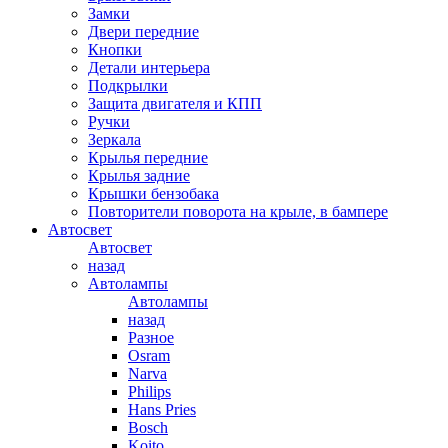
Замки
Двери передние
Кнопки
Детали интерьера
Подкрылки
Защита двигателя и КПП
Ручки
Зеркала
Крылья передние
Крылья задние
Крышки бензобака
Повторители поворота на крыле, в бампере
Автосвет
Автосвет
назад
Автолампы
Автолампы
назад
Разное
Osram
Narva
Philips
Hans Pries
Bosch
Koito