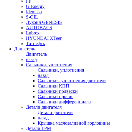
FF
G-Energy
Idemitsu
S-OIL
Лукойл GENESIS
AUTOBACS
Lubrex
HYUNDAI XTeer
Татнефть
Двигатель
Двигатель
назад
Сальники, уплотнения
Сальники, уплотнения
назад
Сальники , уплотнения двигателя
Сальники КПП
Сальники подвески
Сальники прочие
Сальники дифференциала
Детали двигателя
Детали двигателя
назад
Крышка маслозаливной горловины
Детали ГРМ