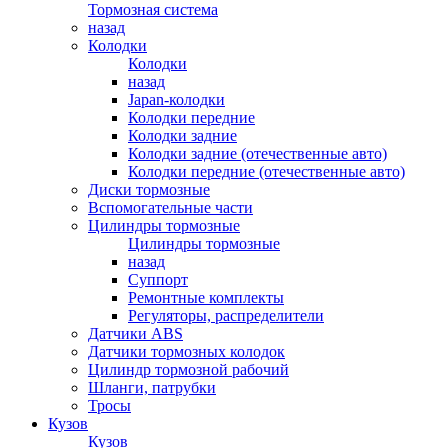
Тормозная система
назад
Колодки
Колодки
назад
Japan-колодки
Колодки передние
Колодки задние
Колодки задние (отечественные авто)
Колодки передние (отечественные авто)
Диски тормозные
Вспомогательные части
Цилиндры тормозные
Цилиндры тормозные
назад
Суппорт
Ремонтные комплекты
Регуляторы, распределители
Датчики ABS
Датчики тормозных колодок
Цилиндр тормозной рабочий
Шланги, патрубки
Тросы
Кузов
Кузов