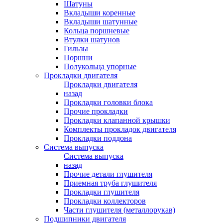
Шатуны
Вкладыши коренные
Вкладыши шатунные
Кольца поршневые
Втулки шатунов
Гильзы
Поршни
Полукольца упорные
Прокладки двигателя
Прокладки двигателя
назад
Прокладки головки блока
Прочие прокладки
Прокладки клапанной крышки
Комплекты прокладок двигателя
Прокладки поддона
Система выпуска
Система выпуска
назад
Прочие детали глушителя
Приемная труба глушителя
Прокладки глушителя
Прокладки коллекторов
Части глушителя (металлорукав)
Подшипники двигателя