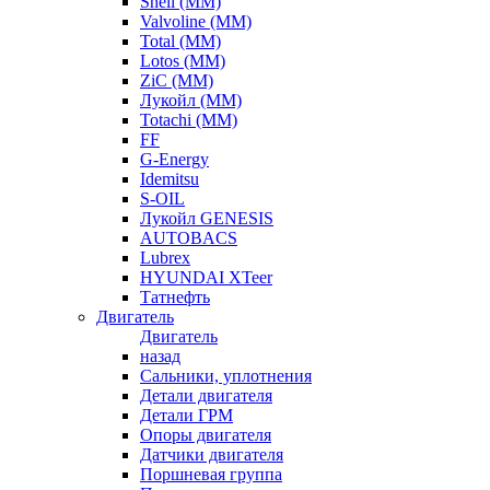
Shell (ММ)
Valvoline (ММ)
Total (ММ)
Lotos (ММ)
ZiC (ММ)
Лукойл (ММ)
Totachi (MM)
FF
G-Energy
Idemitsu
S-OIL
Лукойл GENESIS
AUTOBACS
Lubrex
HYUNDAI XTeer
Татнефть
Двигатель
Двигатель
назад
Сальники, уплотнения
Детали двигателя
Детали ГРМ
Опоры двигателя
Датчики двигателя
Поршневая группа