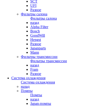
SCT
UFI
Разное
Фильтры салона
Фильтры салона
назад
Alpha Filter
Bosch
GoodWill
Hengst
Разное
Japanparts
Mann
Фильтры трансмиссии
Фильтры трансмиссии
назад
Fram
Разное
Система охлаждения
Система охлаждения
назад
Помпы
Помпы
назад
Japan-помпы