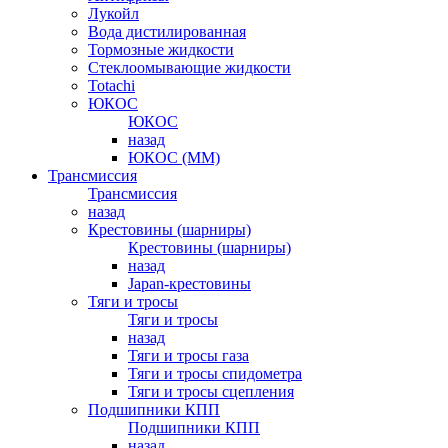
Лукойл
Вода дистилированная
Тормозные жидкости
Стеклоомывающие жидкости
Totachi
ЮКОС
ЮКОС
назад
ЮКОС (ММ)
Трансмиссия
Трансмиссия
назад
Крестовины (шарниры)
Крестовины (шарниры)
назад
Japan-крестовины
Тяги и тросы
Тяги и тросы
назад
Тяги и тросы газа
Тяги и тросы спидометра
Тяги и тросы сцепления
Подшипники КПП
Подшипники КПП
назад