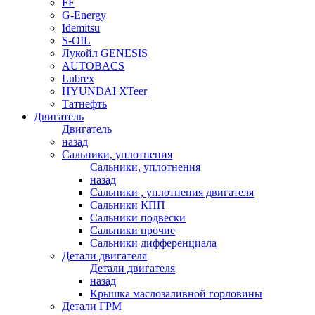
FF
G-Energy
Idemitsu
S-OIL
Лукойл GENESIS
AUTOBACS
Lubrex
HYUNDAI XTeer
Татнефть
Двигатель
Двигатель
назад
Сальники, уплотнения
Сальники, уплотнения
назад
Сальники , уплотнения двигателя
Сальники КПП
Сальники подвески
Сальники прочие
Сальники дифференциала
Детали двигателя
Детали двигателя
назад
Крышка маслозаливной горловины
Детали ГРМ