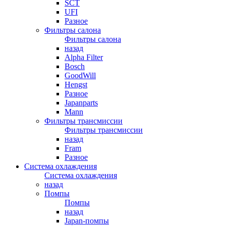
SCT
UFI
Разное
Фильтры салона
Фильтры салона
назад
Alpha Filter
Bosch
GoodWill
Hengst
Разное
Japanparts
Mann
Фильтры трансмиссии
Фильтры трансмиссии
назад
Fram
Разное
Система охлаждения
Система охлаждения
назад
Помпы
Помпы
назад
Japan-помпы