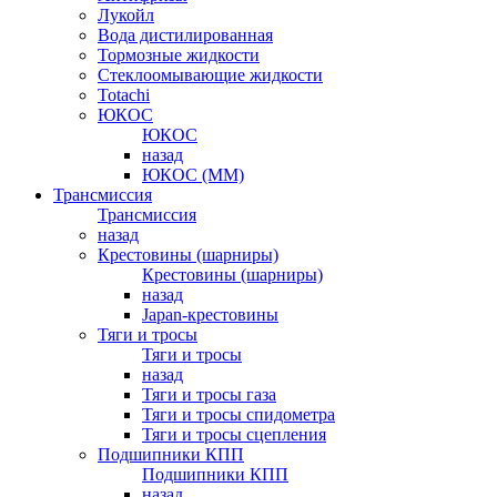
Лукойл
Вода дистилированная
Тормозные жидкости
Стеклоомывающие жидкости
Totachi
ЮКОС
ЮКОС
назад
ЮКОС (ММ)
Трансмиссия
Трансмиссия
назад
Крестовины (шарниры)
Крестовины (шарниры)
назад
Japan-крестовины
Тяги и тросы
Тяги и тросы
назад
Тяги и тросы газа
Тяги и тросы спидометра
Тяги и тросы сцепления
Подшипники КПП
Подшипники КПП
назад