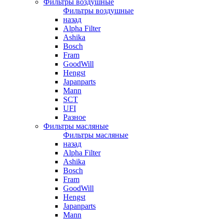
Фильтры воздушные
Фильтры воздушные
назад
Alpha Filter
Ashika
Bosch
Fram
GoodWill
Hengst
Japanparts
Mann
SCT
UFI
Разное
Фильтры масляные
Фильтры масляные
назад
Alpha Filter
Ashika
Bosch
Fram
GoodWill
Hengst
Japanparts
Mann