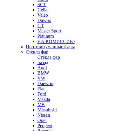
SCT
Hella
Valeo
Dawoo
GT
Master Sport
Platinum
НА КОМИССИЮ
Противотуманные фары
Стекла фар
Стекла фар
назад
Audi
BMW
VW
Daewoo
Fiat
Ford
Mazda
MB
Mitsubishi
Nissan
Opel
Peugeot
Renault