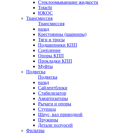
Стеклоомывающие жидкости
Totachi
ЮКОС
Трансмиссия
Трансмиссия
назад
Крестовины (шарниры)
Тяги и тросы
Подшипники КПП
Сцепление
Опоры КПП
Прокладки КПП
Муфты
Подвеска
Подвеска
назад
Сайлентблоки
Стабилизатор
Амортизаторы
Рычаги и опоры
Ступица
Шрус, вал приводной
Пружины
Детали полуосей
Фильтры