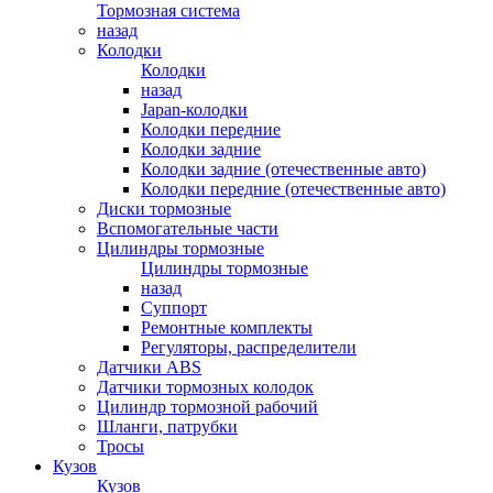
Тормозная система
назад
Колодки
Колодки
назад
Japan-колодки
Колодки передние
Колодки задние
Колодки задние (отечественные авто)
Колодки передние (отечественные авто)
Диски тормозные
Вспомогательные части
Цилиндры тормозные
Цилиндры тормозные
назад
Суппорт
Ремонтные комплекты
Регуляторы, распределители
Датчики ABS
Датчики тормозных колодок
Цилиндр тормозной рабочий
Шланги, патрубки
Тросы
Кузов
Кузов