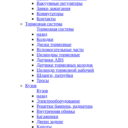
Вакуумные регуляторы
Замки зажигания
Коммутаторы
Контакты
Тормозная система
Тормозная система
назад
Колодки
Диски тормозные
Вспомогательные части
Цилиндры тормозные
Датчики ABS
Датчики тормозных колодок
Цилиндр тормозной рабочий
Шланги, патрубки
Тросы
Кузов
Кузов
назад
Электрооборудование
Решетки бампера, радиатора
Внутренняя обивка
Багажники
Двери задние
Капоты