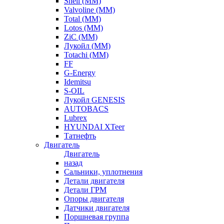
Shell (ММ)
Valvoline (ММ)
Total (ММ)
Lotos (ММ)
ZiC (ММ)
Лукойл (ММ)
Totachi (MM)
FF
G-Energy
Idemitsu
S-OIL
Лукойл GENESIS
AUTOBACS
Lubrex
HYUNDAI XTeer
Татнефть
Двигатель
Двигатель
назад
Сальники, уплотнения
Детали двигателя
Детали ГРМ
Опоры двигателя
Датчики двигателя
Поршневая группа