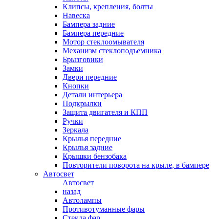
Клипсы, крепления, болты
Навеска
Бампера задние
Бампера передние
Мотор стеклоомывателя
Механизм стеклоподъемника
Брызговики
Замки
Двери передние
Кнопки
Детали интерьера
Подкрылки
Защита двигателя и КПП
Ручки
Зеркала
Крылья передние
Крылья задние
Крышки бензобака
Повторители поворота на крыле, в бампере
Автосвет
Автосвет
назад
Автолампы
Противотуманные фары
Стекла фар