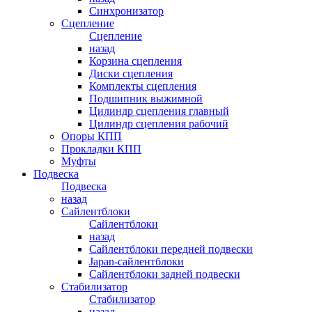
Синхронизатор
Сцепление
Сцепление
назад
Корзина сцепления
Диски сцепления
Комплекты сцепления
Подшипник выжимной
Цилиндр сцепления главный
Цилиндр сцепления рабочий
Опоры КПП
Прокладки КПП
Муфты
Подвеска
Подвеска
назад
Сайлентблоки
Сайлентблоки
назад
Сайлентблоки передней подвески
Japan-сайлентблоки
Сайлентблоки задней подвески
Стабилизатор
Стабилизатор
назад