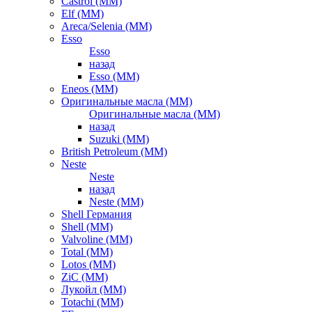
Castrol (ММ)
Elf (ММ)
Areca/Selenia (ММ)
Esso
Esso
назад
Esso (ММ)
Eneos (ММ)
Оригинальные масла (ММ)
Оригинальные масла (ММ)
назад
Suzuki (ММ)
British Petroleum (ММ)
Neste
Neste
назад
Neste (ММ)
Shell Германия
Shell (ММ)
Valvoline (ММ)
Total (ММ)
Lotos (ММ)
ZiC (ММ)
Лукойл (ММ)
Totachi (MM)