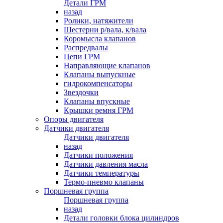
Детали ГРМ
назад
Ролики, натяжители
Шестерни р/вала, к/вала
Коромысла клапанов
Распредвалы
Цепи ГРМ
Направляющие клапанов
Клапаны выпускные
гидрокомпенсаторы
Звездочки
Клапаны впускные
Крышки ремня ГРМ
Опоры двигателя
Датчики двигателя
Датчики двигателя
назад
Датчики положения
Датчики давления масла
Датчики температуры
Термо-пневмо клапаны
Поршневая группа
Поршневая группа
назад
Детали головки блока цилиндров