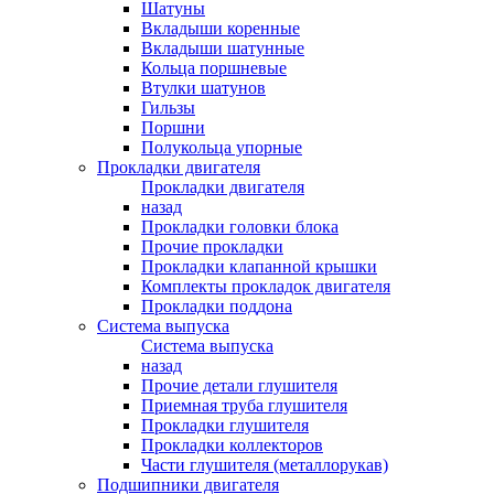
Шатуны
Вкладыши коренные
Вкладыши шатунные
Кольца поршневые
Втулки шатунов
Гильзы
Поршни
Полукольца упорные
Прокладки двигателя
Прокладки двигателя
назад
Прокладки головки блока
Прочие прокладки
Прокладки клапанной крышки
Комплекты прокладок двигателя
Прокладки поддона
Система выпуска
Система выпуска
назад
Прочие детали глушителя
Приемная труба глушителя
Прокладки глушителя
Прокладки коллекторов
Части глушителя (металлорукав)
Подшипники двигателя