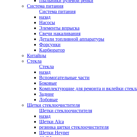
Пыльники рулевой рейки
Система питания
Система питания
назад
Насосы
Элементы впрыска
Свечи накаливания
Детали топливной аппаратуры
Форсунки
Карбюратор
Китайцы
Стекла
Стекла
назад
Вспомогательные части
Боковые
Комплектующие для ремонта и вклейки стекл
Задние
Лобовые
Щетки стеклоочистителя
Щетки стеклоочистителя
назад
Щетки Alca
резинка щетки стеклоочистителя
Щетки Heyner