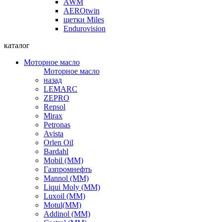
AWM
AEROtwin
щетки Miles
Endurovision
каталог
Моторное масло
Моторное масло
назад
LEMARC
ZEPRO
Repsol
Mirax
Petronas
Avista
Orlen Oil
Bardahl
Mobil (ММ)
Газпромнефть
Mannol (ММ)
Liqui Moly (ММ)
Luxoil (ММ)
Motul(ММ)
Addinol (ММ)