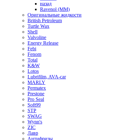
назад
Ravenol (ММ)
Оригинальные жидкости
British Petroleum
Turtle Wax
Shell
Valvoline
Energy Release
Febi
Fenom
Total
K&W
Lotos
Lubrifilm, AVA-car
MARLY
Permatex
Prestone
Pro Seal
Soft99
STP
SWAG
Wynn's
ZIC
Лавр
Антифризы