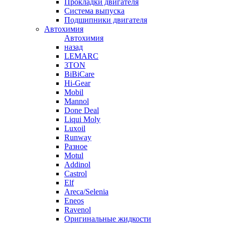
Прокладки двигателя
Система выпуска
Подшипники двигателя
Автохимия
Автохимия
назад
LEMARC
3TON
BiBiCare
Hi-Gear
Mobil
Mannol
Done Deal
Liqui Moly
Luxoil
Runway
Разное
Motul
Addinol
Castrol
Elf
Areca/Selenia
Eneos
Ravenol
Оригинальные жидкости