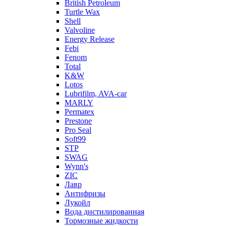
British Petroleum
Turtle Wax
Shell
Valvoline
Energy Release
Febi
Fenom
Total
K&W
Lotos
Lubrifilm, AVA-car
MARLY
Permatex
Prestone
Pro Seal
Soft99
STP
SWAG
Wynn's
ZIC
Лавр
Антифризы
Лукойл
Вода дистилированная
Тормозные жидкости