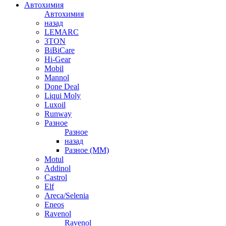
Автохимия
Автохимия
назад
LEMARC
3TON
BiBiCare
Hi-Gear
Mobil
Mannol
Done Deal
Liqui Moly
Luxoil
Runway
Разное
Разное
назад
Разное (ММ)
Motul
Addinol
Castrol
Elf
Areca/Selenia
Eneos
Ravenol
Ravenol