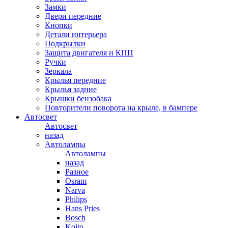
Замки
Двери передние
Кнопки
Детали интерьера
Подкрылки
Защита двигателя и КПП
Ручки
Зеркала
Крылья передние
Крылья задние
Крышки бензобака
Повторители поворота на крыле, в бампере
Автосвет
Автосвет
назад
Автолампы
Автолампы
назад
Разное
Osram
Narva
Philips
Hans Pries
Bosch
Koito