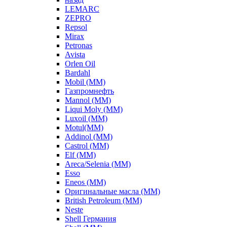
LEMARC
ZEPRO
Repsol
Mirax
Petronas
Avista
Orlen Oil
Bardahl
Mobil (ММ)
Газпромнефть
Mannol (ММ)
Liqui Moly (ММ)
Luxoil (ММ)
Motul(ММ)
Addinol (ММ)
Castrol (ММ)
Elf (ММ)
Areca/Selenia (ММ)
Esso
Eneos (ММ)
Оригинальные масла (ММ)
British Petroleum (ММ)
Neste
Shell Германия