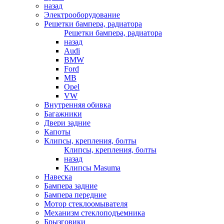
назад
Электрооборудование
Решетки бампера, радиатора
Решетки бампера, радиатора
назад
Audi
BMW
Ford
MB
Opel
VW
Внутренняя обивка
Багажники
Двери задние
Капоты
Клипсы, крепления, болты
Клипсы, крепления, болты
назад
Клипсы Masuma
Навеска
Бампера задние
Бампера передние
Мотор стеклоомывателя
Механизм стеклоподъемника
Брызговики