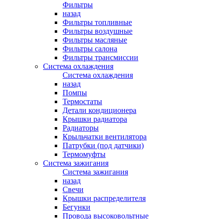
Фильтры
назад
Фильтры топливные
Фильтры воздушные
Фильтры масляные
Фильтры салона
Фильтры трансмиссии
Система охлаждения
Система охлаждения
назад
Помпы
Термостаты
Детали кондиционера
Крышки радиатора
Радиаторы
Крыльчатки вентилятора
Патрубки (под датчики)
Термомуфты
Система зажигания
Система зажигания
назад
Свечи
Крышки распределителя
Бегунки
Провода высоковольтные