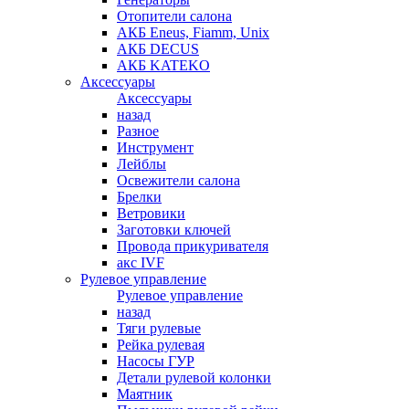
Отопители салона
АКБ Eneus, Fiamm, Unix
АКБ DECUS
АКБ KATEKO
Аксессуары
Аксессуары
назад
Разное
Инструмент
Лейблы
Освежители салона
Брелки
Ветровики
Заготовки ключей
Провода прикуривателя
акс IVF
Рулевое управление
Рулевое управление
назад
Тяги рулевые
Рейка рулевая
Насосы ГУР
Детали рулевой колонки
Маятник