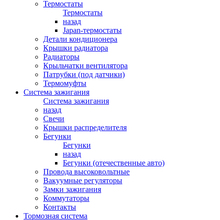
Термостаты
Термостаты
назад
Japan-термостаты
Детали кондиционера
Крышки радиатора
Радиаторы
Крыльчатки вентилятора
Патрубки (под датчики)
Термомуфты
Система зажигания
Система зажигания
назад
Свечи
Крышки распределителя
Бегунки
Бегунки
назад
Бегунки (отечественные авто)
Провода высоковольтные
Вакуумные регуляторы
Замки зажигания
Коммутаторы
Контакты
Тормозная система