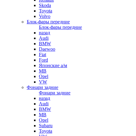
Skoda
Toyota
Volvo
Блок-фары передние
Блок-фары передние
назад
Audi
BMW
Daewoo
Fiat
Ford
Японские а/м
MB
Opel
VW
Фонари задние
Фонари задние
назад
Audi
BMW
MB
Opel
Subaru
Toyota