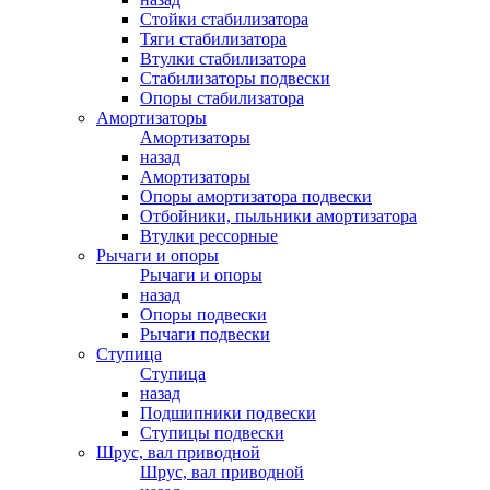
Стойки стабилизатора
Тяги стабилизатора
Втулки стабилизатора
Стабилизаторы подвески
Опоры стабилизатора
Амортизаторы
Амортизаторы
назад
Амортизаторы
Опоры амортизатора подвески
Отбойники, пыльники амортизатора
Втулки рессорные
Рычаги и опоры
Рычаги и опоры
назад
Опоры подвески
Рычаги подвески
Ступица
Ступица
назад
Подшипники подвески
Ступицы подвески
Шрус, вал приводной
Шрус, вал приводной