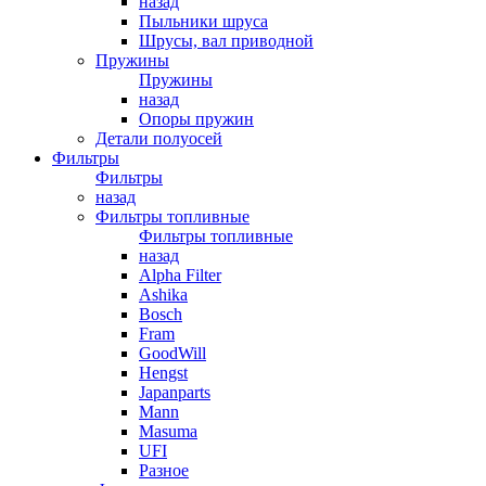
назад
Пыльники шруса
Шрусы, вал приводной
Пружины
Пружины
назад
Опоры пружин
Детали полуосей
Фильтры
Фильтры
назад
Фильтры топливные
Фильтры топливные
назад
Alpha Filter
Ashika
Bosch
Fram
GoodWill
Hengst
Japanparts
Mann
Masuma
UFI
Разное