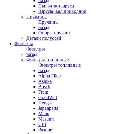
назад
Пыльники шруса
Шрусы, вал приводной
Пружины
Пружины
назад
Опоры пружин
Детали полуосей
Фильтры
Фильтры
назад
Фильтры топливные
Фильтры топливные
назад
Alpha Filter
Ashika
Bosch
Fram
GoodWill
Hengst
Japanparts
Mann
Masuma
UFI
Разное