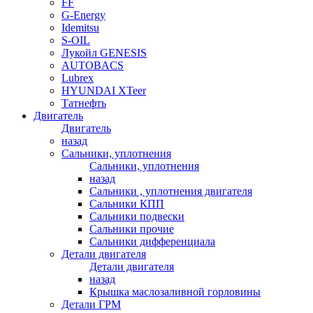
FF
G-Energy
Idemitsu
S-OIL
Лукойл GENESIS
AUTOBACS
Lubrex
HYUNDAI XTeer
Татнефть
Двигатель
Двигатель
назад
Сальники, уплотнения
Сальники, уплотнения
назад
Сальники , уплотнения двигателя
Сальники КПП
Сальники подвески
Сальники прочие
Сальники дифференциала
Детали двигателя
Детали двигателя
назад
Крышка маслозаливной горловины
Детали ГРМ