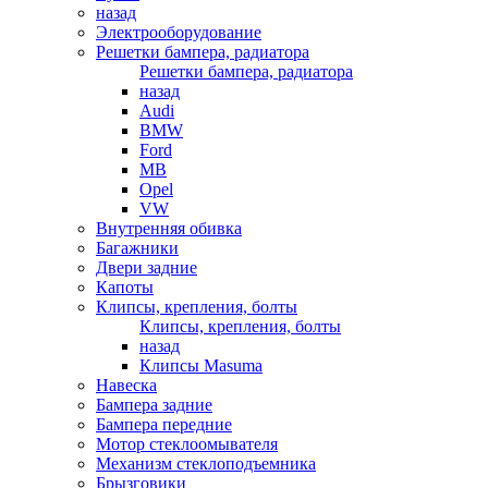
назад
Электрооборудование
Решетки бампера, радиатора
Решетки бампера, радиатора
назад
Audi
BMW
Ford
MB
Opel
VW
Внутренняя обивка
Багажники
Двери задние
Капоты
Клипсы, крепления, болты
Клипсы, крепления, болты
назад
Клипсы Masuma
Навеска
Бампера задние
Бампера передние
Мотор стеклоомывателя
Механизм стеклоподъемника
Брызговики