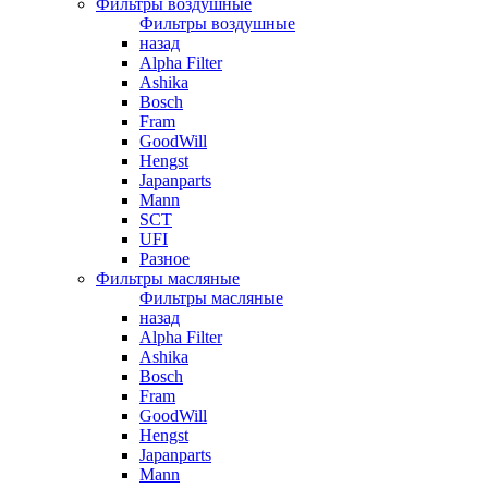
Фильтры воздушные
Фильтры воздушные
назад
Alpha Filter
Ashika
Bosch
Fram
GoodWill
Hengst
Japanparts
Mann
SCT
UFI
Разное
Фильтры масляные
Фильтры масляные
назад
Alpha Filter
Ashika
Bosch
Fram
GoodWill
Hengst
Japanparts
Mann