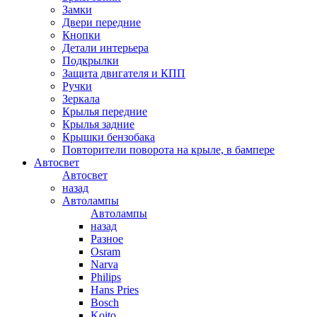
Замки
Двери передние
Кнопки
Детали интерьера
Подкрылки
Защита двигателя и КПП
Ручки
Зеркала
Крылья передние
Крылья задние
Крышки бензобака
Повторители поворота на крыле, в бампере
Автосвет
Автосвет
назад
Автолампы
Автолампы
назад
Разное
Osram
Narva
Philips
Hans Pries
Bosch
Koito