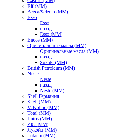
Castrol (ММ)
Elf (ММ)
Areca/Selenia (ММ)
Esso
Esso
назад
Esso (ММ)
Eneos (ММ)
Оригинальные масла (ММ)
Оригинальные масла (ММ)
назад
Suzuki (ММ)
British Petroleum (ММ)
Neste
Neste
назад
Neste (ММ)
Shell Германия
Shell (ММ)
Valvoline (ММ)
Total (ММ)
Lotos (ММ)
ZiC (ММ)
Лукойл (ММ)
Totachi (MM)