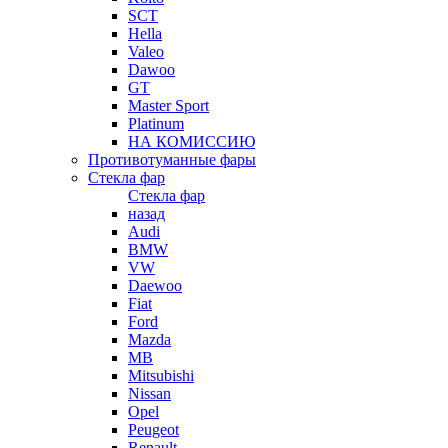
SCT
Hella
Valeo
Dawoo
GT
Master Sport
Platinum
НА КОМИССИЮ
Противотуманные фары
Стекла фар
Стекла фар
назад
Audi
BMW
VW
Daewoo
Fiat
Ford
Mazda
MB
Mitsubishi
Nissan
Opel
Peugeot
Renault