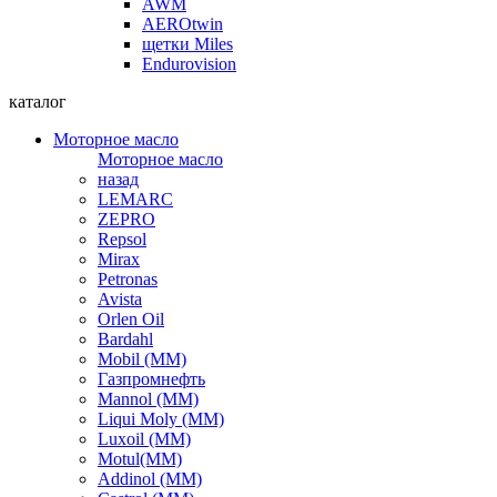
AWM
AEROtwin
щетки Miles
Endurovision
каталог
Моторное масло
Моторное масло
назад
LEMARC
ZEPRO
Repsol
Mirax
Petronas
Avista
Orlen Oil
Bardahl
Mobil (ММ)
Газпромнефть
Mannol (ММ)
Liqui Moly (ММ)
Luxoil (ММ)
Motul(ММ)
Addinol (ММ)