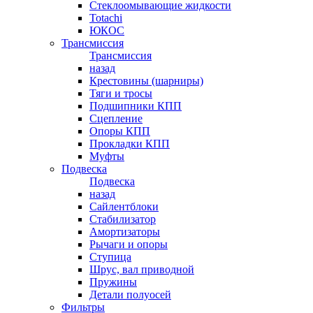
Стеклоомывающие жидкости
Totachi
ЮКОС
Трансмиссия
Трансмиссия
назад
Крестовины (шарниры)
Тяги и тросы
Подшипники КПП
Сцепление
Опоры КПП
Прокладки КПП
Муфты
Подвеска
Подвеска
назад
Сайлентблоки
Стабилизатор
Амортизаторы
Рычаги и опоры
Ступица
Шрус, вал приводной
Пружины
Детали полуосей
Фильтры