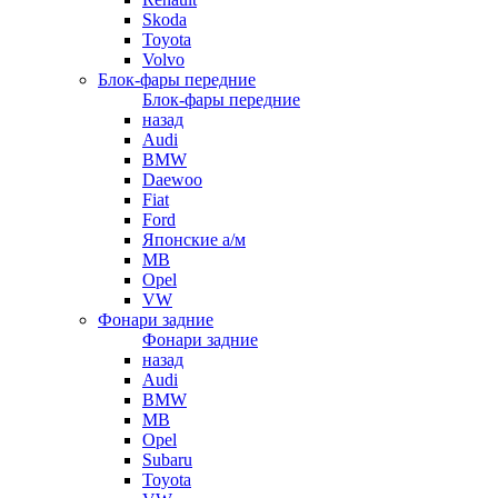
Skoda
Toyota
Volvo
Блок-фары передние
Блок-фары передние
назад
Audi
BMW
Daewoo
Fiat
Ford
Японские а/м
MB
Opel
VW
Фонари задние
Фонари задние
назад
Audi
BMW
MB
Opel
Subaru
Toyota