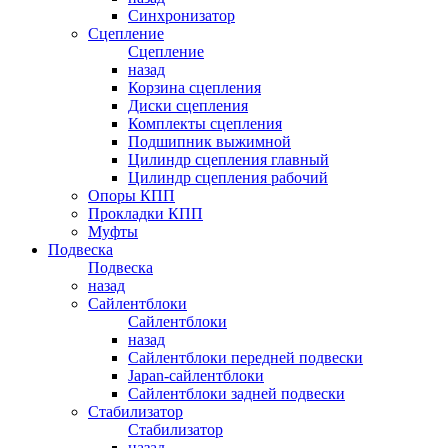
Синхронизатор
Сцепление
Сцепление
назад
Корзина сцепления
Диски сцепления
Комплекты сцепления
Подшипник выжимной
Цилиндр сцепления главный
Цилиндр сцепления рабочий
Опоры КПП
Прокладки КПП
Муфты
Подвеска
Подвеска
назад
Сайлентблоки
Сайлентблоки
назад
Сайлентблоки передней подвески
Japan-сайлентблоки
Сайлентблоки задней подвески
Стабилизатор
Стабилизатор
назад