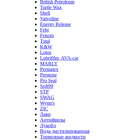
British Petroleum
Turtle Wax
Shell
Valvoline
Energy Release
Febi
Fenom
Total
K&W
Lotos
Lubrifilm, AVA-car
MARLY
Permatex
Prestone
Pro Seal
Soft99
STP
SWAG
Wynn's
ZIC
Лавр
Антифризы
Лукойл
Вода дистилированная
Тормозные жидкости