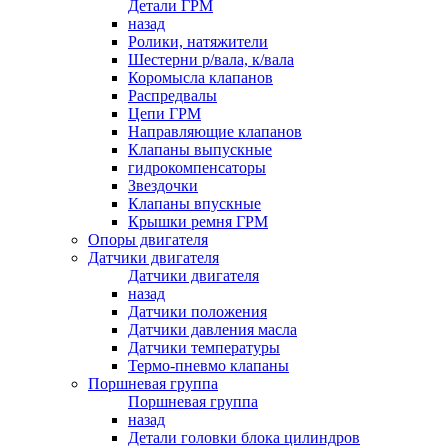
Детали ГРМ
назад
Ролики, натяжители
Шестерни р/вала, к/вала
Коромысла клапанов
Распредвалы
Цепи ГРМ
Направляющие клапанов
Клапаны выпускные
гидрокомпенсаторы
Звездочки
Клапаны впускные
Крышки ремня ГРМ
Опоры двигателя
Датчики двигателя
Датчики двигателя
назад
Датчики положения
Датчики давления масла
Датчики температуры
Термо-пневмо клапаны
Поршневая группа
Поршневая группа
назад
Детали головки блока цилиндров