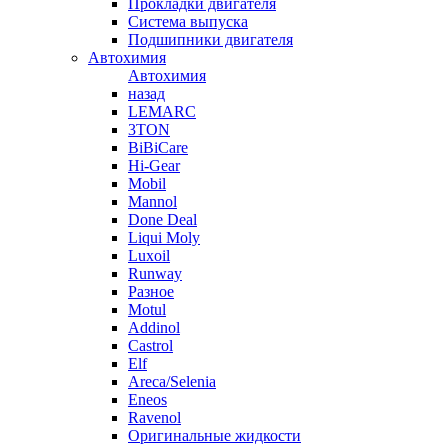
Прокладки двигателя
Система выпуска
Подшипники двигателя
Автохимия
Автохимия
назад
LEMARC
3TON
BiBiCare
Hi-Gear
Mobil
Mannol
Done Deal
Liqui Moly
Luxoil
Runway
Разное
Motul
Addinol
Castrol
Elf
Areca/Selenia
Eneos
Ravenol
Оригинальные жидкости