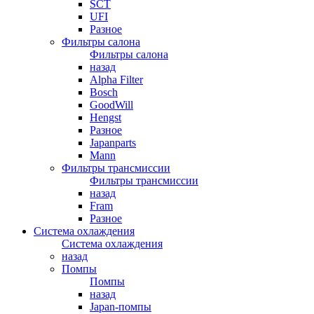
SCT
UFI
Разное
Фильтры салона
Фильтры салона
назад
Alpha Filter
Bosch
GoodWill
Hengst
Разное
Japanparts
Mann
Фильтры трансмиссии
Фильтры трансмиссии
назад
Fram
Разное
Система охлаждения
Система охлаждения
назад
Помпы
Помпы
назад
Japan-помпы