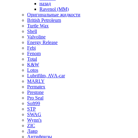
назад
Ravenol (ММ)
Оригинальные жидкости
British Petroleum
Turtle Wax
Shell
Valvoline
Energy Release
Febi
Fenom
Total
K&W
Lotos
Lubrifilm, AVA-car
MARLY
Permatex
Prestone
Pro Seal
Soft99
STP
SWAG
Wynn's
ZIC
Лавр
Антифризы