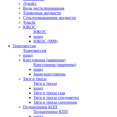
Лукойл
Вода дистилированная
Тормозные жидкости
Стеклоомывающие жидкости
Totachi
ЮКОС
ЮКОС
назад
ЮКОС (ММ)
Трансмиссия
Трансмиссия
назад
Крестовины (шарниры)
Крестовины (шарниры)
назад
Japan-крестовины
Тяги и тросы
Тяги и тросы
назад
Тяги и тросы газа
Тяги и тросы спидометра
Тяги и тросы сцепления
Подшипники КПП
Подшипники КПП
назад