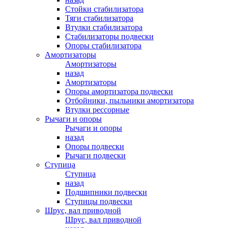
Стойки стабилизатора
Тяги стабилизатора
Втулки стабилизатора
Стабилизаторы подвески
Опоры стабилизатора
Амортизаторы
Амортизаторы
назад
Амортизаторы
Опоры амортизатора подвески
Отбойники, пыльники амортизатора
Втулки рессорные
Рычаги и опоры
Рычаги и опоры
назад
Опоры подвески
Рычаги подвески
Ступица
Ступица
назад
Подшипники подвески
Ступицы подвески
Шрус, вал приводной
Шрус, вал приводной