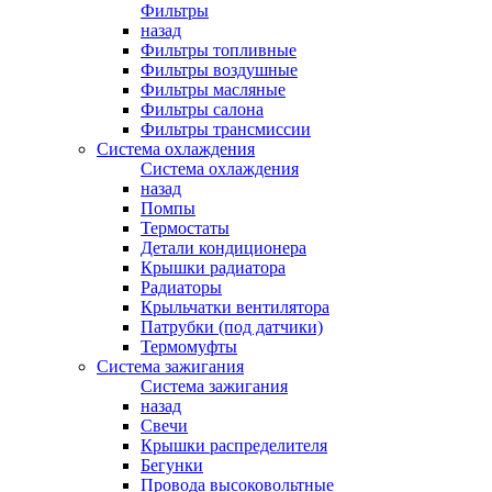
Фильтры
назад
Фильтры топливные
Фильтры воздушные
Фильтры масляные
Фильтры салона
Фильтры трансмиссии
Система охлаждения
Система охлаждения
назад
Помпы
Термостаты
Детали кондиционера
Крышки радиатора
Радиаторы
Крыльчатки вентилятора
Патрубки (под датчики)
Термомуфты
Система зажигания
Система зажигания
назад
Свечи
Крышки распределителя
Бегунки
Провода высоковольтные