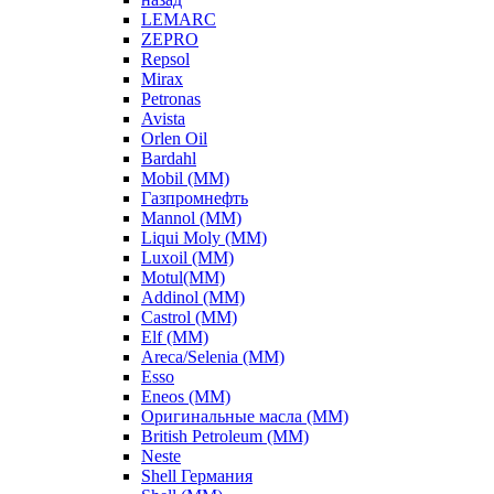
LEMARC
ZEPRO
Repsol
Mirax
Petronas
Avista
Orlen Oil
Bardahl
Mobil (ММ)
Газпромнефть
Mannol (ММ)
Liqui Moly (ММ)
Luxoil (ММ)
Motul(ММ)
Addinol (ММ)
Castrol (ММ)
Elf (ММ)
Areca/Selenia (ММ)
Esso
Eneos (ММ)
Оригинальные масла (ММ)
British Petroleum (ММ)
Neste
Shell Германия