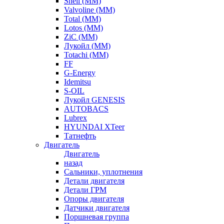
Shell (ММ)
Valvoline (ММ)
Total (ММ)
Lotos (ММ)
ZiC (ММ)
Лукойл (ММ)
Totachi (MM)
FF
G-Energy
Idemitsu
S-OIL
Лукойл GENESIS
AUTOBACS
Lubrex
HYUNDAI XTeer
Татнефть
Двигатель
Двигатель
назад
Сальники, уплотнения
Детали двигателя
Детали ГРМ
Опоры двигателя
Датчики двигателя
Поршневая группа