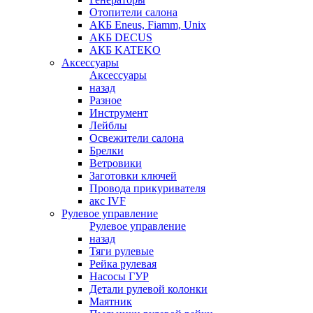
Отопители салона
АКБ Eneus, Fiamm, Unix
АКБ DECUS
АКБ KATEKO
Аксессуары
Аксессуары
назад
Разное
Инструмент
Лейблы
Освежители салона
Брелки
Ветровики
Заготовки ключей
Провода прикуривателя
акс IVF
Рулевое управление
Рулевое управление
назад
Тяги рулевые
Рейка рулевая
Насосы ГУР
Детали рулевой колонки
Маятник