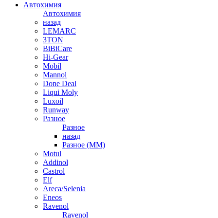
Автохимия
Автохимия
назад
LEMARC
3TON
BiBiCare
Hi-Gear
Mobil
Mannol
Done Deal
Liqui Moly
Luxoil
Runway
Разное
Разное
назад
Разное (ММ)
Motul
Addinol
Castrol
Elf
Areca/Selenia
Eneos
Ravenol
Ravenol