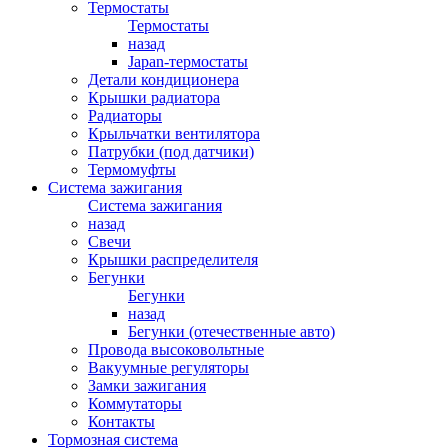
Термостаты
Термостаты
назад
Japan-термостаты
Детали кондиционера
Крышки радиатора
Радиаторы
Крыльчатки вентилятора
Патрубки (под датчики)
Термомуфты
Система зажигания
Система зажигания
назад
Свечи
Крышки распределителя
Бегунки
Бегунки
назад
Бегунки (отечественные авто)
Провода высоковольтные
Вакуумные регуляторы
Замки зажигания
Коммутаторы
Контакты
Тормозная система