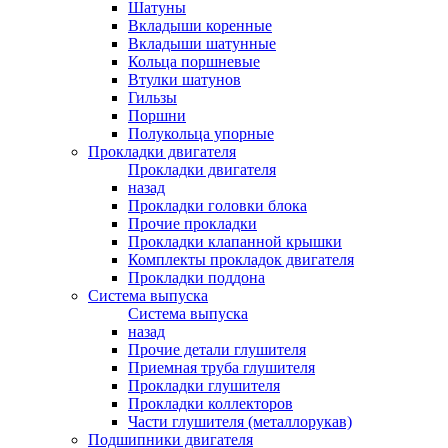
Шатуны
Вкладыши коренные
Вкладыши шатунные
Кольца поршневые
Втулки шатунов
Гильзы
Поршни
Полукольца упорные
Прокладки двигателя
Прокладки двигателя
назад
Прокладки головки блока
Прочие прокладки
Прокладки клапанной крышки
Комплекты прокладок двигателя
Прокладки поддона
Система выпуска
Система выпуска
назад
Прочие детали глушителя
Приемная труба глушителя
Прокладки глушителя
Прокладки коллекторов
Части глушителя (металлорукав)
Подшипники двигателя