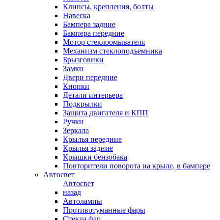
Клипсы, крепления, болты
Навеска
Бампера задние
Бампера передние
Мотор стеклоомывателя
Механизм стеклоподъемника
Брызговики
Замки
Двери передние
Кнопки
Детали интерьера
Подкрылки
Защита двигателя и КПП
Ручки
Зеркала
Крылья передние
Крылья задние
Крышки бензобака
Повторители поворота на крыле, в бампере
Автосвет
Автосвет
назад
Автолампы
Противотуманные фары
Стекла фар