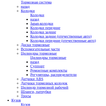
Тормозная система
назад
Колодки
Колодки
назад
Japan-колодки
Колодки передние
Колодки задние
Колодки задние (отечественные авто)
Колодки передние (отечественные авто)
Диски тормозные
Вспомогательные части
Цилиндры тормозные
Цилиндры тормозные
назад
Суппорт
Ремонтные комплекты
Регуляторы, распределители
Датчики ABS
Датчики тормозных колодок
Цилиндр тормозной рабочий
Шланги, патрубки
Тросы
Кузов
Кузов