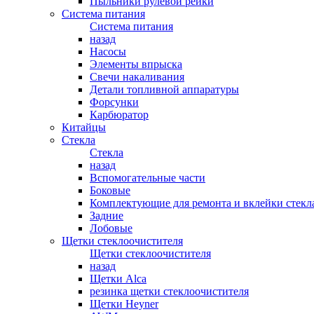
Пыльники рулевой рейки
Система питания
Система питания
назад
Насосы
Элементы впрыска
Свечи накаливания
Детали топливной аппаратуры
Форсунки
Карбюратор
Китайцы
Стекла
Стекла
назад
Вспомогательные части
Боковые
Комплектующие для ремонта и вклейки стекл
Задние
Лобовые
Щетки стеклоочистителя
Щетки стеклоочистителя
назад
Щетки Alca
резинка щетки стеклоочистителя
Щетки Heyner