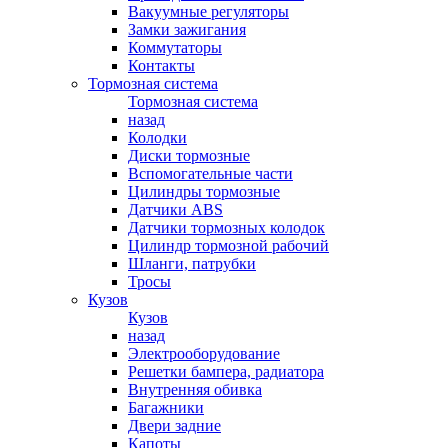
Вакуумные регуляторы
Замки зажигания
Коммутаторы
Контакты
Тормозная система
Тормозная система
назад
Колодки
Диски тормозные
Вспомогательные части
Цилиндры тормозные
Датчики ABS
Датчики тормозных колодок
Цилиндр тормозной рабочий
Шланги, патрубки
Тросы
Кузов
Кузов
назад
Электрооборудование
Решетки бампера, радиатора
Внутренняя обивка
Багажники
Двери задние
Капоты