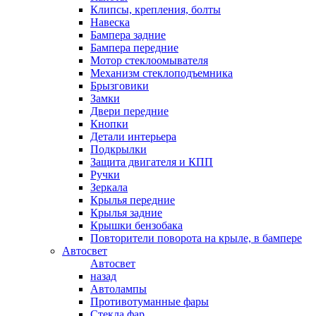
Клипсы, крепления, болты
Навеска
Бампера задние
Бампера передние
Мотор стеклоомывателя
Механизм стеклоподъемника
Брызговики
Замки
Двери передние
Кнопки
Детали интерьера
Подкрылки
Защита двигателя и КПП
Ручки
Зеркала
Крылья передние
Крылья задние
Крышки бензобака
Повторители поворота на крыле, в бампере
Автосвет
Автосвет
назад
Автолампы
Противотуманные фары
Стекла фар