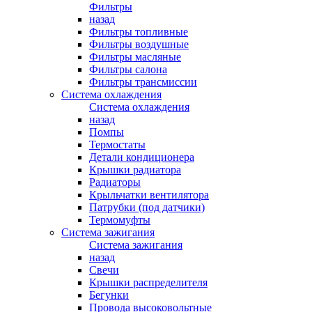
Фильтры
назад
Фильтры топливные
Фильтры воздушные
Фильтры масляные
Фильтры салона
Фильтры трансмиссии
Система охлаждения
Система охлаждения
назад
Помпы
Термостаты
Детали кондиционера
Крышки радиатора
Радиаторы
Крыльчатки вентилятора
Патрубки (под датчики)
Термомуфты
Система зажигания
Система зажигания
назад
Свечи
Крышки распределителя
Бегунки
Провода высоковольтные