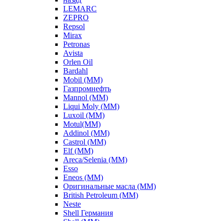
LEMARC
ZEPRO
Repsol
Mirax
Petronas
Avista
Orlen Oil
Bardahl
Mobil (ММ)
Газпромнефть
Mannol (ММ)
Liqui Moly (ММ)
Luxoil (ММ)
Motul(ММ)
Addinol (ММ)
Castrol (ММ)
Elf (ММ)
Areca/Selenia (ММ)
Esso
Eneos (ММ)
Оригинальные масла (ММ)
British Petroleum (ММ)
Neste
Shell Германия