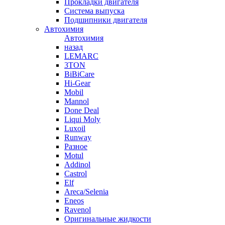
Прокладки двигателя
Система выпуска
Подшипники двигателя
Автохимия
Автохимия
назад
LEMARC
3TON
BiBiCare
Hi-Gear
Mobil
Mannol
Done Deal
Liqui Moly
Luxoil
Runway
Разное
Motul
Addinol
Castrol
Elf
Areca/Selenia
Eneos
Ravenol
Оригинальные жидкости