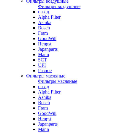
Фильтры воздушные
Фильтры воздушные
назад
Alpha Filter
Ashika
Bosch
Fram
GoodWill
Hengst
Japanparts
Mann
SCT
UFI
Разное
Фильтры масляные
Фильтры масляные
назад
Alpha Filter
Ashika
Bosch
Fram
GoodWill
Hengst
Japanparts
Mann