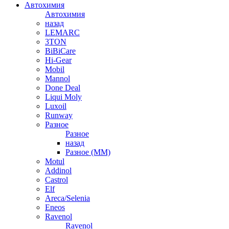
Автохимия
Автохимия
назад
LEMARC
3TON
BiBiCare
Hi-Gear
Mobil
Mannol
Done Deal
Liqui Moly
Luxoil
Runway
Разное
Разное
назад
Разное (ММ)
Motul
Addinol
Castrol
Elf
Areca/Selenia
Eneos
Ravenol
Ravenol