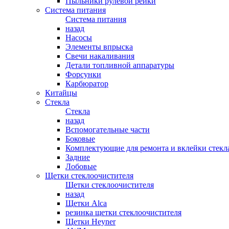
Пыльники рулевой рейки
Система питания
Система питания
назад
Насосы
Элементы впрыска
Свечи накаливания
Детали топливной аппаратуры
Форсунки
Карбюратор
Китайцы
Стекла
Стекла
назад
Вспомогательные части
Боковые
Комплектующие для ремонта и вклейки стекл
Задние
Лобовые
Щетки стеклоочистителя
Щетки стеклоочистителя
назад
Щетки Alca
резинка щетки стеклоочистителя
Щетки Heyner