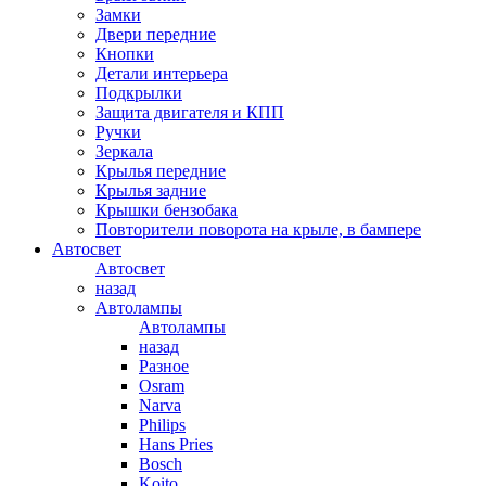
Замки
Двери передние
Кнопки
Детали интерьера
Подкрылки
Защита двигателя и КПП
Ручки
Зеркала
Крылья передние
Крылья задние
Крышки бензобака
Повторители поворота на крыле, в бампере
Автосвет
Автосвет
назад
Автолампы
Автолампы
назад
Разное
Osram
Narva
Philips
Hans Pries
Bosch
Koito