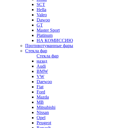
SCT
Hella
Valeo
Dawoo
GT
Master Sport
Platinum
НА КОМИССИЮ
Противотуманные фары
Стекла фар
Стекла фар
назад
Audi
BMW
VW
Daewoo
Fiat
Ford
Mazda
MB
Mitsubishi
Nissan
Opel
Peugeot
Renault