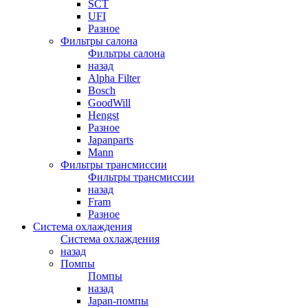
SCT
UFI
Разное
Фильтры салона
Фильтры салона
назад
Alpha Filter
Bosch
GoodWill
Hengst
Разное
Japanparts
Mann
Фильтры трансмиссии
Фильтры трансмиссии
назад
Fram
Разное
Система охлаждения
Система охлаждения
назад
Помпы
Помпы
назад
Japan-помпы