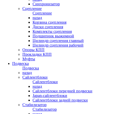
Синхронизатор
Сцепление
Сцепление
назад
Корзина сцепления
Диски сцепления
Комплекты сцепления
Подшипник выжимной
Цилиндр сцепления главный
Цилиндр сцепления рабочий
Опоры КПП
Прокладки КПП
Муфты
Подвеска
Подвеска
назад
Сайлентблоки
Сайлентблоки
назад
Сайлентблоки передней подвески
Japan-сайлентблоки
Сайлентблоки задней подвески
Стабилизатор
Стабилизатор
назад