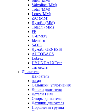
Shell (ММ)
Valvoline (ММ)
Total (ММ)
Lotos (ММ)
ZiC (ММ)
Лукойл (ММ)
Totachi (MM)
FF
G-Energy
Idemitsu
S-OIL
Лукойл GENESIS
AUTOBACS
Lubrex
HYUNDAI XTeer
Татнефть
Двигатель
Двигатель
назад
Сальники, уплотнения
Детали двигателя
Детали ГРМ
Опоры двигателя
Датчики двигателя
Поршневая группа