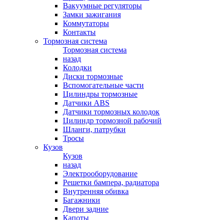
Вакуумные регуляторы
Замки зажигания
Коммутаторы
Контакты
Тормозная система
Тормозная система
назад
Колодки
Диски тормозные
Вспомогательные части
Цилиндры тормозные
Датчики ABS
Датчики тормозных колодок
Цилиндр тормозной рабочий
Шланги, патрубки
Тросы
Кузов
Кузов
назад
Электрооборудование
Решетки бампера, радиатора
Внутренняя обивка
Багажники
Двери задние
Капоты