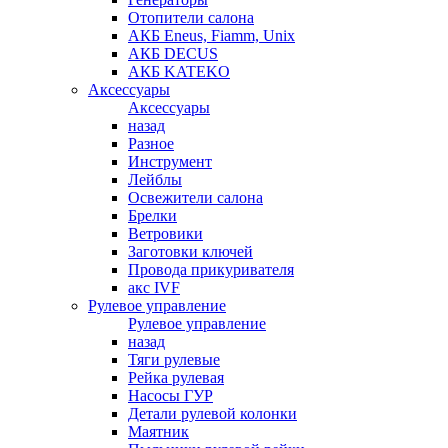
Отопители салона
АКБ Eneus, Fiamm, Unix
АКБ DECUS
АКБ KATEKO
Аксессуары
Аксессуары
назад
Разное
Инструмент
Лейблы
Освежители салона
Брелки
Ветровики
Заготовки ключей
Провода прикуривателя
акс IVF
Рулевое управление
Рулевое управление
назад
Тяги рулевые
Рейка рулевая
Насосы ГУР
Детали рулевой колонки
Маятник