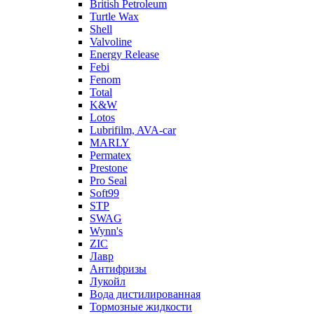
British Petroleum
Turtle Wax
Shell
Valvoline
Energy Release
Febi
Fenom
Total
K&W
Lotos
Lubrifilm, AVA-car
MARLY
Permatex
Prestone
Pro Seal
Soft99
STP
SWAG
Wynn's
ZIC
Лавр
Антифризы
Лукойл
Вода дистилированная
Тормозные жидкости