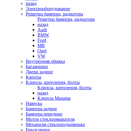
назад
Электрооборудование
Решетки бампера, радиатора
Решетки бампера, радиатора
назад
Audi
BMW
Ford
MB
Opel
VW
Внутренняя обивка
Багажники
Двери задние
Капоты
Клипсы, крепления, болты
Клипсы, крепления, болты
назад
Клипсы Masuma
Навеска
Бампера задние
Бампера передние
Мотор стеклоомывателя
Механизм стеклоподъемника
Брызговики