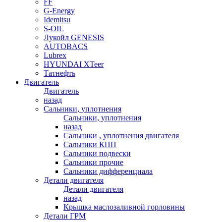
FF
G-Energy
Idemitsu
S-OIL
Лукойл GENESIS
AUTOBACS
Lubrex
HYUNDAI XTeer
Татнефть
Двигатель
Двигатель
назад
Сальники, уплотнения
Сальники, уплотнения
назад
Сальники , уплотнения двигателя
Сальники КПП
Сальники подвески
Сальники прочие
Сальники дифференциала
Детали двигателя
Детали двигателя
назад
Крышка маслозаливной горловины
Детали ГРМ