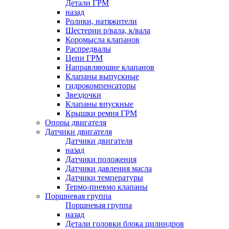
Детали ГРМ
назад
Ролики, натяжители
Шестерни р/вала, к/вала
Коромысла клапанов
Распредвалы
Цепи ГРМ
Направляющие клапанов
Клапаны выпускные
гидрокомпенсаторы
Звездочки
Клапаны впускные
Крышки ремня ГРМ
Опоры двигателя
Датчики двигателя
Датчики двигателя
назад
Датчики положения
Датчики давления масла
Датчики температуры
Термо-пневмо клапаны
Поршневая группа
Поршневая группа
назад
Детали головки блока цилиндров