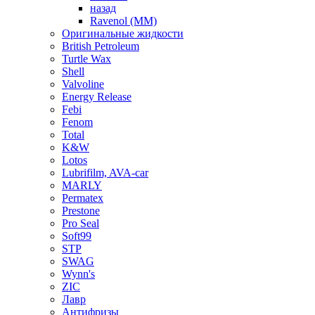
назад
Ravenol (ММ)
Оригинальные жидкости
British Petroleum
Turtle Wax
Shell
Valvoline
Energy Release
Febi
Fenom
Total
K&W
Lotos
Lubrifilm, AVA-car
MARLY
Permatex
Prestone
Pro Seal
Soft99
STP
SWAG
Wynn's
ZIC
Лавр
Антифризы