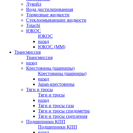
Лукойл
Вода дистилированная
Тормозные жидкости
Стеклоомывающие жидкости
Totachi
ЮКОС
ЮКОС
назад
ЮКОС (ММ)
Трансмиссия
Трансмиссия
назад
Крестовины (шарниры)
Крестовины (шарниры)
назад
Japan-крестовины
Тяги и тросы
Тяги и тросы
назад
Тяги и тросы газа
Тяги и тросы спидометра
Тяги и тросы сцепления
Подшипники КПП
Подшипники КПП
назад