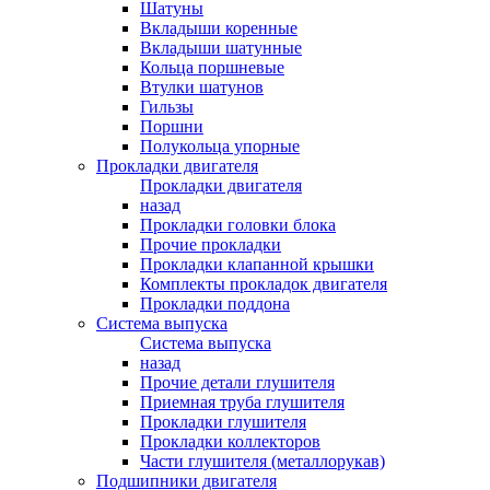
Шатуны
Вкладыши коренные
Вкладыши шатунные
Кольца поршневые
Втулки шатунов
Гильзы
Поршни
Полукольца упорные
Прокладки двигателя
Прокладки двигателя
назад
Прокладки головки блока
Прочие прокладки
Прокладки клапанной крышки
Комплекты прокладок двигателя
Прокладки поддона
Система выпуска
Система выпуска
назад
Прочие детали глушителя
Приемная труба глушителя
Прокладки глушителя
Прокладки коллекторов
Части глушителя (металлорукав)
Подшипники двигателя