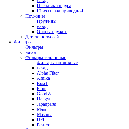
назад
Пыльники шруса
Шрусы, вал приводной
Пружины
Пружины
назад
Опоры пружин
Детали полуосей
Фильтры
Фильтры
назад
Фильтры топливные
Фильтры топливные
назад
Alpha Filter
Ashika
Bosch
Fram
GoodWill
Hengst
Japanparts
Mann
Masuma
UFI
Разное