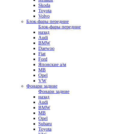
Skoda
Toyota
Volvo
Блок-фары передние
Блок-фары передние
назад
Audi
BMW
Daewoo
Fiat
Ford
Японские а/м
MB
Opel
VW
Фонари задние
Фонари задние
назад
Audi
BMW
MB
Opel
Subaru
Toyota