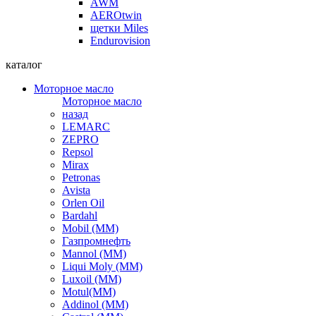
AWM
AEROtwin
щетки Miles
Endurovision
каталог
Моторное масло
Моторное масло
назад
LEMARC
ZEPRO
Repsol
Mirax
Petronas
Avista
Orlen Oil
Bardahl
Mobil (ММ)
Газпромнефть
Mannol (ММ)
Liqui Moly (ММ)
Luxoil (ММ)
Motul(ММ)
Addinol (ММ)