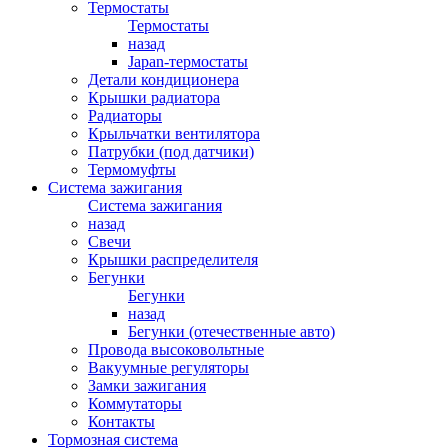
Термостаты
Термостаты
назад
Japan-термостаты
Детали кондиционера
Крышки радиатора
Радиаторы
Крыльчатки вентилятора
Патрубки (под датчики)
Термомуфты
Система зажигания
Система зажигания
назад
Свечи
Крышки распределителя
Бегунки
Бегунки
назад
Бегунки (отечественные авто)
Провода высоковольтные
Вакуумные регуляторы
Замки зажигания
Коммутаторы
Контакты
Тормозная система