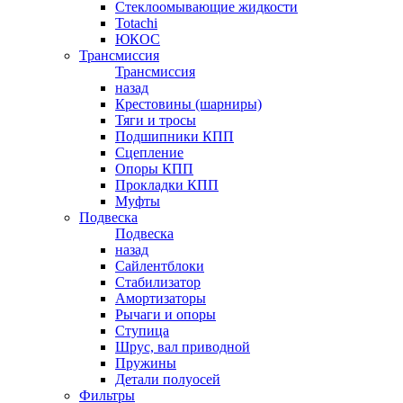
Стеклоомывающие жидкости
Totachi
ЮКОС
Трансмиссия
Трансмиссия
назад
Крестовины (шарниры)
Тяги и тросы
Подшипники КПП
Сцепление
Опоры КПП
Прокладки КПП
Муфты
Подвеска
Подвеска
назад
Сайлентблоки
Стабилизатор
Амортизаторы
Рычаги и опоры
Ступица
Шрус, вал приводной
Пружины
Детали полуосей
Фильтры