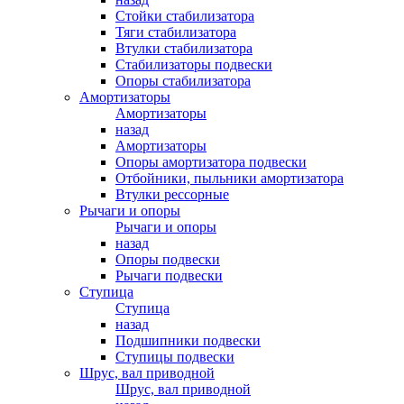
Стойки стабилизатора
Тяги стабилизатора
Втулки стабилизатора
Стабилизаторы подвески
Опоры стабилизатора
Амортизаторы
Амортизаторы
назад
Амортизаторы
Опоры амортизатора подвески
Отбойники, пыльники амортизатора
Втулки рессорные
Рычаги и опоры
Рычаги и опоры
назад
Опоры подвески
Рычаги подвески
Ступица
Ступица
назад
Подшипники подвески
Ступицы подвески
Шрус, вал приводной
Шрус, вал приводной