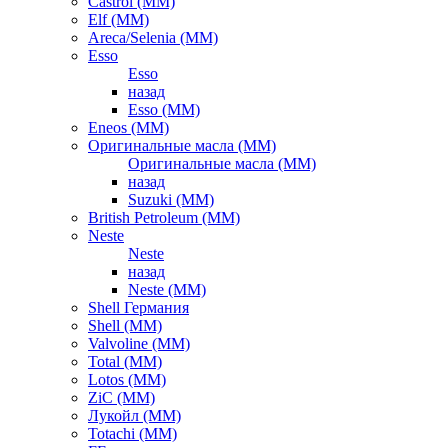
Castrol (ММ)
Elf (ММ)
Areca/Selenia (ММ)
Esso
Esso
назад
Esso (ММ)
Eneos (ММ)
Оригинальные масла (ММ)
Оригинальные масла (ММ)
назад
Suzuki (ММ)
British Petroleum (ММ)
Neste
Neste
назад
Neste (ММ)
Shell Германия
Shell (ММ)
Valvoline (ММ)
Total (ММ)
Lotos (ММ)
ZiC (ММ)
Лукойл (ММ)
Totachi (MM)