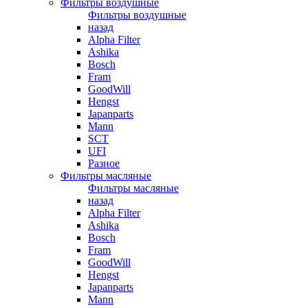
Фильтры воздушные
Фильтры воздушные
назад
Alpha Filter
Ashika
Bosch
Fram
GoodWill
Hengst
Japanparts
Mann
SCT
UFI
Разное
Фильтры масляные
Фильтры масляные
назад
Alpha Filter
Ashika
Bosch
Fram
GoodWill
Hengst
Japanparts
Mann