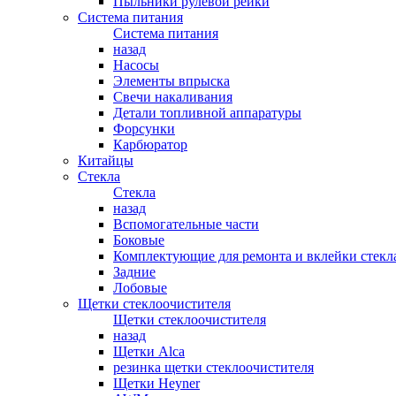
Пыльники рулевой рейки
Система питания
Система питания
назад
Насосы
Элементы впрыска
Свечи накаливания
Детали топливной аппаратуры
Форсунки
Карбюратор
Китайцы
Стекла
Стекла
назад
Вспомогательные части
Боковые
Комплектующие для ремонта и вклейки стекл
Задние
Лобовые
Щетки стеклоочистителя
Щетки стеклоочистителя
назад
Щетки Alca
резинка щетки стеклоочистителя
Щетки Heyner