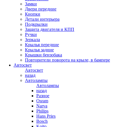
Замки
Двери передние
Кнопки
Детали интерьера
Подкрылки
Защита двигателя и КПП
Ручки
Зеркала
Крылья передние
Крылья задние
Крышки бензобака
Повторители поворота на крыле, в бампере
Автосвет
Автосвет
назад
Автолампы
Автолампы
назад
Разное
Osram
Narva
Philips
Hans Pries
Bosch
Koito