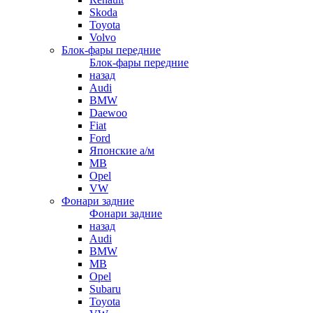
Skoda
Toyota
Volvo
Блок-фары передние
Блок-фары передние
назад
Audi
BMW
Daewoo
Fiat
Ford
Японские а/м
MB
Opel
VW
Фонари задние
Фонари задние
назад
Audi
BMW
MB
Opel
Subaru
Toyota