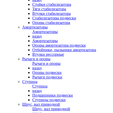
Стойки стабилизатора
Тяги стабилизатора
Втулки стабилизатора
Стабилизаторы подвески
Опоры стабилизатора
Амортизаторы
Амортизаторы
назад
Амортизаторы
Опоры амортизатора подвески
Отбойники, пыльники амортизатора
Втулки рессорные
Рычаги и опоры
Рычаги и опоры
назад
Опоры подвески
Рычаги подвески
Ступица
Ступица
назад
Подшипники подвески
Ступицы подвески
Шрус, вал приводной
Шрус, вал приводной