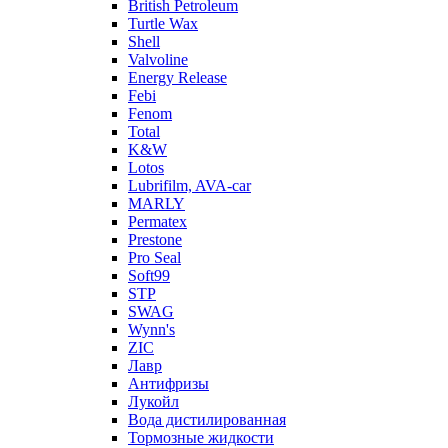
British Petroleum
Turtle Wax
Shell
Valvoline
Energy Release
Febi
Fenom
Total
K&W
Lotos
Lubrifilm, AVA-car
MARLY
Permatex
Prestone
Pro Seal
Soft99
STP
SWAG
Wynn's
ZIC
Лавр
Антифризы
Лукойл
Вода дистилированная
Тормозные жидкости