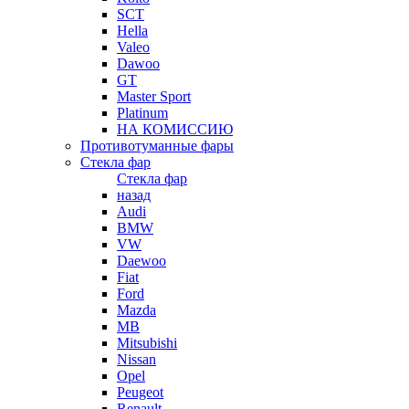
SCT
Hella
Valeo
Dawoo
GT
Master Sport
Platinum
НА КОМИССИЮ
Противотуманные фары
Стекла фар
Стекла фар
назад
Audi
BMW
VW
Daewoo
Fiat
Ford
Mazda
MB
Mitsubishi
Nissan
Opel
Peugeot
Renault