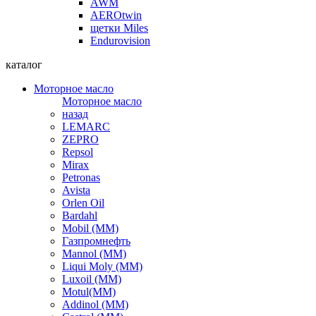
AWM
AEROtwin
щетки Miles
Endurovision
каталог
Моторное масло
Моторное масло
назад
LEMARC
ZEPRO
Repsol
Mirax
Petronas
Avista
Orlen Oil
Bardahl
Mobil (ММ)
Газпромнефть
Mannol (ММ)
Liqui Moly (ММ)
Luxoil (ММ)
Motul(ММ)
Addinol (ММ)