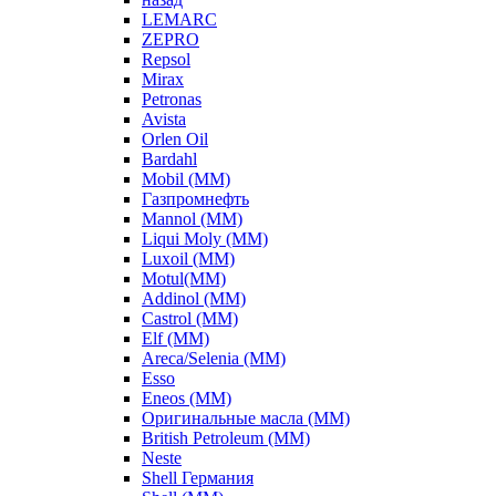
LEMARC
ZEPRO
Repsol
Mirax
Petronas
Avista
Orlen Oil
Bardahl
Mobil (ММ)
Газпромнефть
Mannol (ММ)
Liqui Moly (ММ)
Luxoil (ММ)
Motul(ММ)
Addinol (ММ)
Castrol (ММ)
Elf (ММ)
Areca/Selenia (ММ)
Esso
Eneos (ММ)
Оригинальные масла (ММ)
British Petroleum (ММ)
Neste
Shell Германия