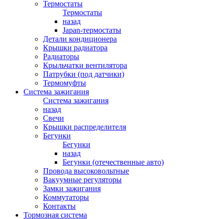
Термостаты
Термостаты
назад
Japan-термостаты
Детали кондиционера
Крышки радиатора
Радиаторы
Крыльчатки вентилятора
Патрубки (под датчики)
Термомуфты
Система зажигания
Система зажигания
назад
Свечи
Крышки распределителя
Бегунки
Бегунки
назад
Бегунки (отечественные авто)
Провода высоковольтные
Вакуумные регуляторы
Замки зажигания
Коммутаторы
Контакты
Тормозная система