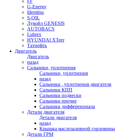
FF
G-Energy
Idemitsu
S-OIL
Лукойл GENESIS
AUTOBACS
Lubrex
HYUNDAI XTeer
Татнефть
Двигатель
Двигатель
назад
Сальники, уплотнения
Сальники, уплотнения
назад
Сальники , уплотнения двигателя
Сальники КПП
Сальники подвески
Сальники прочие
Сальники дифференциала
Детали двигателя
Детали двигателя
назад
Крышка маслозаливной горловины
Детали ГРМ