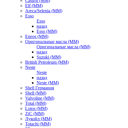
Castrol (ММ)
Elf (ММ)
Areca/Selenia (ММ)
Esso
Esso
назад
Esso (ММ)
Eneos (ММ)
Оригинальные масла (ММ)
Оригинальные масла (ММ)
назад
Suzuki (ММ)
British Petroleum (ММ)
Neste
Neste
назад
Neste (ММ)
Shell Германия
Shell (ММ)
Valvoline (ММ)
Total (ММ)
Lotos (ММ)
ZiC (ММ)
Лукойл (ММ)
Totachi (MM)