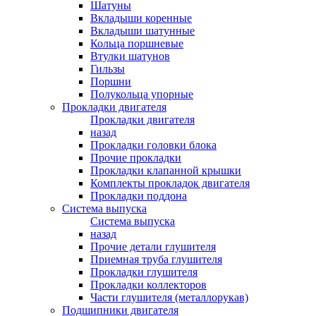
Шатуны
Вкладыши коренные
Вкладыши шатунные
Кольца поршневые
Втулки шатунов
Гильзы
Поршни
Полукольца упорные
Прокладки двигателя
Прокладки двигателя
назад
Прокладки головки блока
Прочие прокладки
Прокладки клапанной крышки
Комплекты прокладок двигателя
Прокладки поддона
Система выпуска
Система выпуска
назад
Прочие детали глушителя
Приемная труба глушителя
Прокладки глушителя
Прокладки коллекторов
Части глушителя (металлорукав)
Подшипники двигателя