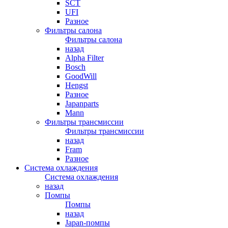
SCT
UFI
Разное
Фильтры салона
Фильтры салона
назад
Alpha Filter
Bosch
GoodWill
Hengst
Разное
Japanparts
Mann
Фильтры трансмиссии
Фильтры трансмиссии
назад
Fram
Разное
Система охлаждения
Система охлаждения
назад
Помпы
Помпы
назад
Japan-помпы