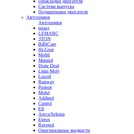
Прокладки двигателя
Система выпуска
Подшипники двигателя
Автохимия
Автохимия
назад
LEMARC
3TON
BiBiCare
Hi-Gear
Mobil
Mannol
Done Deal
Liqui Moly
Luxoil
Runway
Разное
Motul
Addinol
Castrol
Elf
Areca/Selenia
Eneos
Ravenol
Оригинальные жидкости