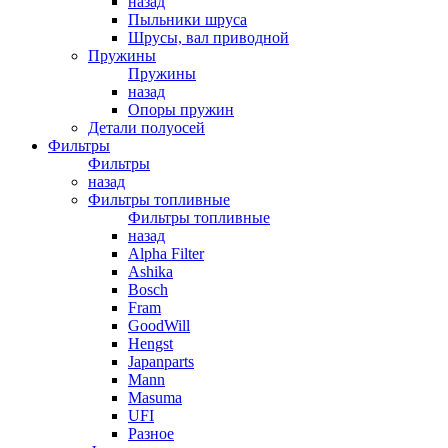
назад
Пыльники шруса
Шрусы, вал приводной
Пружины
Пружины
назад
Опоры пружин
Детали полуосей
Фильтры
Фильтры
назад
Фильтры топливные
Фильтры топливные
назад
Alpha Filter
Ashika
Bosch
Fram
GoodWill
Hengst
Japanparts
Mann
Masuma
UFI
Разное