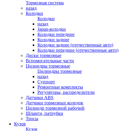
Тормозная система
назад
Колодки
Колодки
назад
Japan-колодки
Колодки передние
Колодки задние
Колодки задние (отечественные авто)
Колодки передние (отечественные авто)
Диски тормозные
Вспомогательные части
Цилиндры тормозные
Цилиндры тормозные
назад
Суппорт
Ремонтные комплекты
Регуляторы, распределители
Датчики ABS
Датчики тормозных колодок
Цилиндр тормозной рабочий
Шланги, патрубки
Тросы
Кузов
Кузов