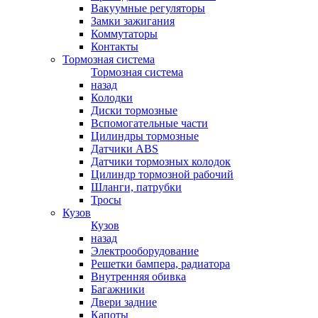
Вакуумные регуляторы
Замки зажигания
Коммутаторы
Контакты
Тормозная система
Тормозная система
назад
Колодки
Диски тормозные
Вспомогательные части
Цилиндры тормозные
Датчики ABS
Датчики тормозных колодок
Цилиндр тормозной рабочий
Шланги, патрубки
Тросы
Кузов
Кузов
назад
Электрооборудование
Решетки бампера, радиатора
Внутренняя обивка
Багажники
Двери задние
Капоты