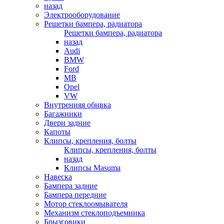
назад
Электрооборудование
Решетки бампера, радиатора
Решетки бампера, радиатора
назад
Audi
BMW
Ford
MB
Opel
VW
Внутренняя обивка
Багажники
Двери задние
Капоты
Клипсы, крепления, болты
Клипсы, крепления, болты
назад
Клипсы Masuma
Навеска
Бампера задние
Бампера передние
Мотор стеклоомывателя
Механизм стеклоподъемника
Брызговики