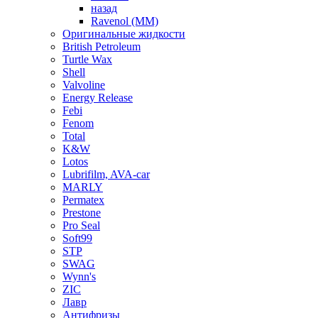
назад
Ravenol (ММ)
Оригинальные жидкости
British Petroleum
Turtle Wax
Shell
Valvoline
Energy Release
Febi
Fenom
Total
K&W
Lotos
Lubrifilm, AVA-car
MARLY
Permatex
Prestone
Pro Seal
Soft99
STP
SWAG
Wynn's
ZIC
Лавр
Антифризы