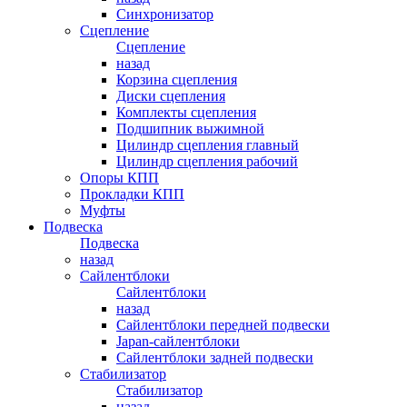
Синхронизатор
Сцепление
Сцепление
назад
Корзина сцепления
Диски сцепления
Комплекты сцепления
Подшипник выжимной
Цилиндр сцепления главный
Цилиндр сцепления рабочий
Опоры КПП
Прокладки КПП
Муфты
Подвеска
Подвеска
назад
Сайлентблоки
Сайлентблоки
назад
Сайлентблоки передней подвески
Japan-сайлентблоки
Сайлентблоки задней подвески
Стабилизатор
Стабилизатор
назад