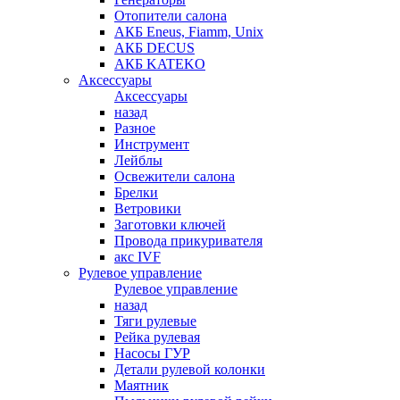
Отопители салона
АКБ Eneus, Fiamm, Unix
АКБ DECUS
АКБ KATEKO
Аксессуары
Аксессуары
назад
Разное
Инструмент
Лейблы
Освежители салона
Брелки
Ветровики
Заготовки ключей
Провода прикуривателя
акс IVF
Рулевое управление
Рулевое управление
назад
Тяги рулевые
Рейка рулевая
Насосы ГУР
Детали рулевой колонки
Маятник