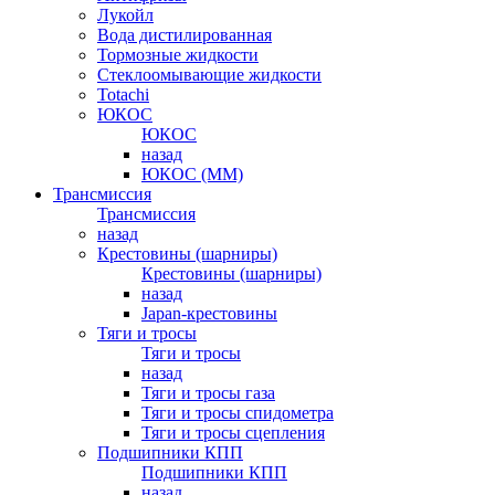
Лукойл
Вода дистилированная
Тормозные жидкости
Стеклоомывающие жидкости
Totachi
ЮКОС
ЮКОС
назад
ЮКОС (ММ)
Трансмиссия
Трансмиссия
назад
Крестовины (шарниры)
Крестовины (шарниры)
назад
Japan-крестовины
Тяги и тросы
Тяги и тросы
назад
Тяги и тросы газа
Тяги и тросы спидометра
Тяги и тросы сцепления
Подшипники КПП
Подшипники КПП
назад