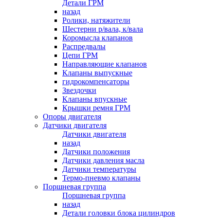
Детали ГРМ
назад
Ролики, натяжители
Шестерни р/вала, к/вала
Коромысла клапанов
Распредвалы
Цепи ГРМ
Направляющие клапанов
Клапаны выпускные
гидрокомпенсаторы
Звездочки
Клапаны впускные
Крышки ремня ГРМ
Опоры двигателя
Датчики двигателя
Датчики двигателя
назад
Датчики положения
Датчики давления масла
Датчики температуры
Термо-пневмо клапаны
Поршневая группа
Поршневая группа
назад
Детали головки блока цилиндров