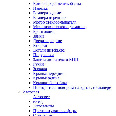
Клипсы, крепления, болты
Навеска
Бампера задние
Бампера передние
Мотор стеклоомывателя
Механизм стеклоподъемника
Брызговики
Замки
Двери передние
Кнопки
Детали интерьера
Подкрылки
Защита двигателя и КПП
Ручки
Зеркала
Крылья передние
Крылья задние
Крышки бензобака
Повторители поворота на крыле, в бампере
Автосвет
Автосвет
назад
Автолампы
Противотуманные фары
Стекла фар