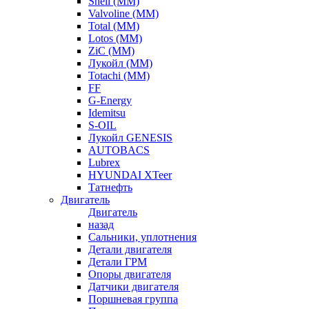
Shell (ММ)
Valvoline (ММ)
Total (ММ)
Lotos (ММ)
ZiC (ММ)
Лукойл (ММ)
Totachi (MM)
FF
G-Energy
Idemitsu
S-OIL
Лукойл GENESIS
AUTOBACS
Lubrex
HYUNDAI XTeer
Татнефть
Двигатель
Двигатель
назад
Сальники, уплотнения
Детали двигателя
Детали ГРМ
Опоры двигателя
Датчики двигателя
Поршневая группа