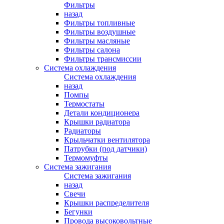
Фильтры
назад
Фильтры топливные
Фильтры воздушные
Фильтры масляные
Фильтры салона
Фильтры трансмиссии
Система охлаждения
Система охлаждения
назад
Помпы
Термостаты
Детали кондиционера
Крышки радиатора
Радиаторы
Крыльчатки вентилятора
Патрубки (под датчики)
Термомуфты
Система зажигания
Система зажигания
назад
Свечи
Крышки распределителя
Бегунки
Провода высоковольтные