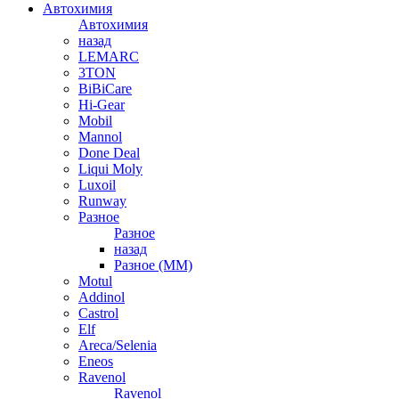
Автохимия
Автохимия
назад
LEMARC
3TON
BiBiCare
Hi-Gear
Mobil
Mannol
Done Deal
Liqui Moly
Luxoil
Runway
Разное
Разное
назад
Разное (ММ)
Motul
Addinol
Castrol
Elf
Areca/Selenia
Eneos
Ravenol
Ravenol