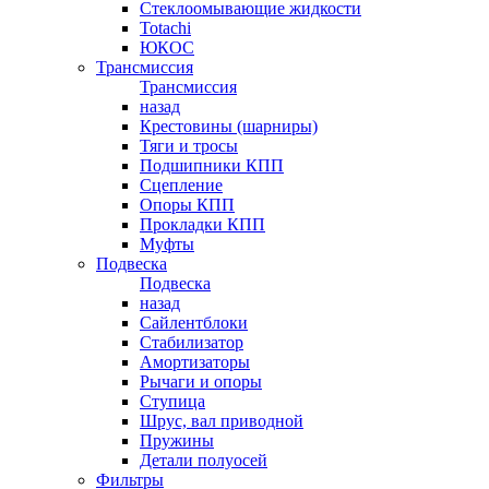
Стеклоомывающие жидкости
Totachi
ЮКОС
Трансмиссия
Трансмиссия
назад
Крестовины (шарниры)
Тяги и тросы
Подшипники КПП
Сцепление
Опоры КПП
Прокладки КПП
Муфты
Подвеска
Подвеска
назад
Сайлентблоки
Стабилизатор
Амортизаторы
Рычаги и опоры
Ступица
Шрус, вал приводной
Пружины
Детали полуосей
Фильтры