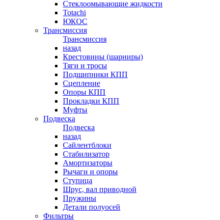
Стеклоомывающие жидкости
Totachi
ЮКОС
Трансмиссия
Трансмиссия
назад
Крестовины (шарниры)
Тяги и тросы
Подшипники КПП
Сцепление
Опоры КПП
Прокладки КПП
Муфты
Подвеска
Подвеска
назад
Сайлентблоки
Стабилизатор
Амортизаторы
Рычаги и опоры
Ступица
Шрус, вал приводной
Пружины
Детали полуосей
Фильтры