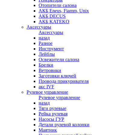
Отопители салона
АКБ Eneus, Fiamm, Unix
АКБ DECUS
АКБ KATEKO
Аксессуары
Аксессуары
назад
Разное
Инструмент
Лейблы
Освежители салона
Брелки
Ветровики
Заготовки ключей
Провода прикуривателя
акс IVF
Рулевое управление
Рулевое управление
назад
Тяги рулевые
Рейка рулевая
Насосы ГУР
Детали рулевой колонки
Маятник