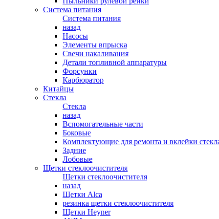
Пыльники рулевой рейки
Система питания
Система питания
назад
Насосы
Элементы впрыска
Свечи накаливания
Детали топливной аппаратуры
Форсунки
Карбюратор
Китайцы
Стекла
Стекла
назад
Вспомогательные части
Боковые
Комплектующие для ремонта и вклейки стекл
Задние
Лобовые
Щетки стеклоочистителя
Щетки стеклоочистителя
назад
Щетки Alca
резинка щетки стеклоочистителя
Щетки Heyner