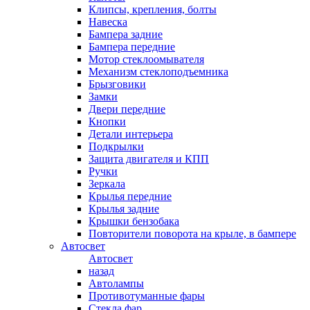
Клипсы, крепления, болты
Навеска
Бампера задние
Бампера передние
Мотор стеклоомывателя
Механизм стеклоподъемника
Брызговики
Замки
Двери передние
Кнопки
Детали интерьера
Подкрылки
Защита двигателя и КПП
Ручки
Зеркала
Крылья передние
Крылья задние
Крышки бензобака
Повторители поворота на крыле, в бампере
Автосвет
Автосвет
назад
Автолампы
Противотуманные фары
Стекла фар