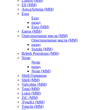
Castrol (ММ)
Elf (ММ)
Areca/Selenia (ММ)
Esso
Esso
назад
Esso (ММ)
Eneos (ММ)
Оригинальные масла (ММ)
Оригинальные масла (ММ)
назад
Suzuki (ММ)
British Petroleum (ММ)
Neste
Neste
назад
Neste (ММ)
Shell Германия
Shell (ММ)
Valvoline (ММ)
Total (ММ)
Lotos (ММ)
ZiC (ММ)
Лукойл (ММ)
Totachi (MM)