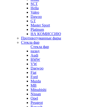
SCT
Hella
Valeo
Dawoo
GT
Master Sport
Platinum
НА КОМИССИЮ
Противотуманные фары
Стекла фар
Стекла фар
назад
Audi
BMW
VW
Daewoo
Fiat
Ford
Mazda
MB
Mitsubishi
Nissan
Opel
Peugeot
Renault