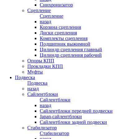
Синхронизатор
Сцепление
Сцепление
назад
Корзина сцепления
Диски сцепления
Комплекты сцепления
Подшипник выжимной
Цилиндр сцепления главный
Цилиндр сцепления рабочий
Опоры КПП
Прокладки КПП
Муфты
Подвеска
Подвеска
назад
Сайлентблоки
Сайлентблоки
назад
Сайлентблоки передней подвески
Japan-сайлентблоки
Сайлентблоки задней подвески
Стабилизатор
Стабилизатор
назад