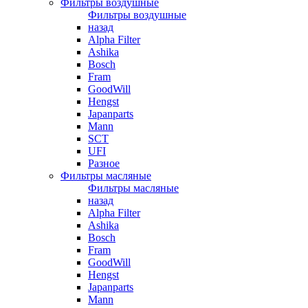
Фильтры воздушные
Фильтры воздушные
назад
Alpha Filter
Ashika
Bosch
Fram
GoodWill
Hengst
Japanparts
Mann
SCT
UFI
Разное
Фильтры масляные
Фильтры масляные
назад
Alpha Filter
Ashika
Bosch
Fram
GoodWill
Hengst
Japanparts
Mann