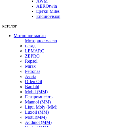
AWM
AEROtwin
щетки Miles
Endurovision
каталог
Моторное масло
Моторное масло
назад
LEMARC
ZEPRO
Repsol
Mirax
Petronas
Avista
Orlen Oil
Bardahl
Mobil (ММ)
Газпромнефть
Mannol (ММ)
Liqui Moly (ММ)
Luxoil (ММ)
Motul(ММ)
Addinol (ММ)