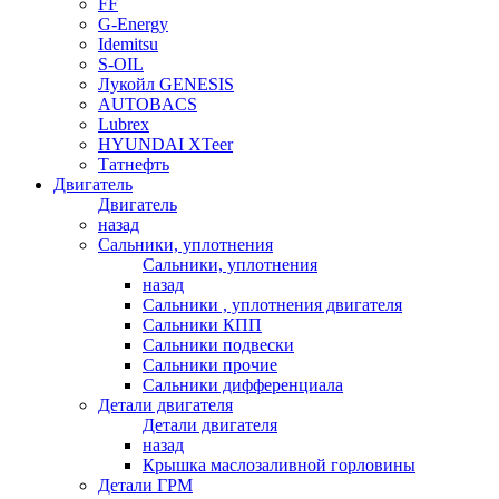
FF
G-Energy
Idemitsu
S-OIL
Лукойл GENESIS
AUTOBACS
Lubrex
HYUNDAI XTeer
Татнефть
Двигатель
Двигатель
назад
Сальники, уплотнения
Сальники, уплотнения
назад
Сальники , уплотнения двигателя
Сальники КПП
Сальники подвески
Сальники прочие
Сальники дифференциала
Детали двигателя
Детали двигателя
назад
Крышка маслозаливной горловины
Детали ГРМ