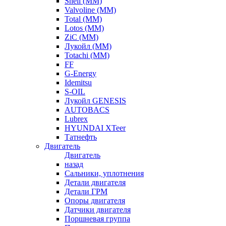
Shell (ММ)
Valvoline (ММ)
Total (ММ)
Lotos (ММ)
ZiC (ММ)
Лукойл (ММ)
Totachi (MM)
FF
G-Energy
Idemitsu
S-OIL
Лукойл GENESIS
AUTOBACS
Lubrex
HYUNDAI XTeer
Татнефть
Двигатель
Двигатель
назад
Сальники, уплотнения
Детали двигателя
Детали ГРМ
Опоры двигателя
Датчики двигателя
Поршневая группа