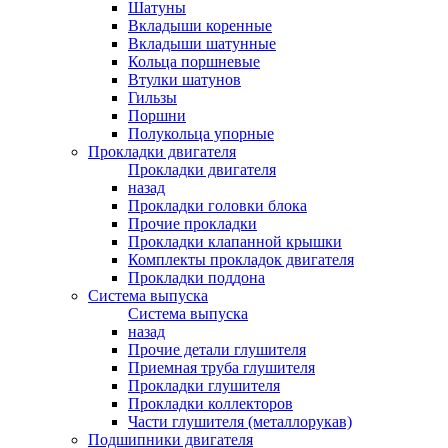
Шатуны
Вкладыши коренные
Вкладыши шатунные
Кольца поршневые
Втулки шатунов
Гильзы
Поршни
Полукольца упорные
Прокладки двигателя
Прокладки двигателя
назад
Прокладки головки блока
Прочие прокладки
Прокладки клапанной крышки
Комплекты прокладок двигателя
Прокладки поддона
Система выпуска
Система выпуска
назад
Прочие детали глушителя
Приемная труба глушителя
Прокладки глушителя
Прокладки коллекторов
Части глушителя (металлорукав)
Подшипники двигателя