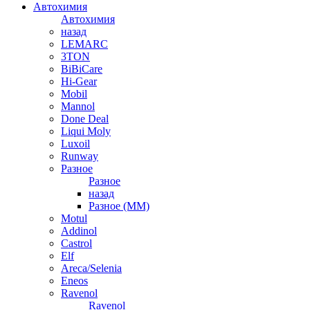
Автохимия
Автохимия
назад
LEMARC
3TON
BiBiCare
Hi-Gear
Mobil
Mannol
Done Deal
Liqui Moly
Luxoil
Runway
Разное
Разное
назад
Разное (ММ)
Motul
Addinol
Castrol
Elf
Areca/Selenia
Eneos
Ravenol
Ravenol