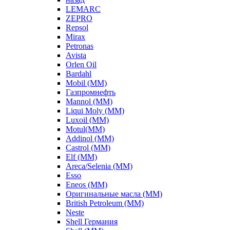
LEMARC
ZEPRO
Repsol
Mirax
Petronas
Avista
Orlen Oil
Bardahl
Mobil (ММ)
Газпромнефть
Mannol (ММ)
Liqui Moly (ММ)
Luxoil (ММ)
Motul(ММ)
Addinol (ММ)
Castrol (ММ)
Elf (ММ)
Areca/Selenia (ММ)
Esso
Eneos (ММ)
Оригинальные масла (ММ)
British Petroleum (ММ)
Neste
Shell Германия