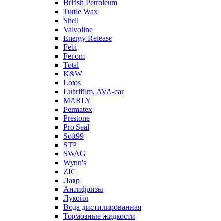
British Petroleum
Turtle Wax
Shell
Valvoline
Energy Release
Febi
Fenom
Total
K&W
Lotos
Lubrifilm, AVA-car
MARLY
Permatex
Prestone
Pro Seal
Soft99
STP
SWAG
Wynn's
ZIC
Лавр
Антифризы
Лукойл
Вода дистилированная
Тормозные жидкости