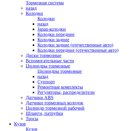
Тормозная система
назад
Колодки
Колодки
назад
Japan-колодки
Колодки передние
Колодки задние
Колодки задние (отечественные авто)
Колодки передние (отечественные авто)
Диски тормозные
Вспомогательные части
Цилиндры тормозные
Цилиндры тормозные
назад
Суппорт
Ремонтные комплекты
Регуляторы, распределители
Датчики ABS
Датчики тормозных колодок
Цилиндр тормозной рабочий
Шланги, патрубки
Тросы
Кузов
Кузов