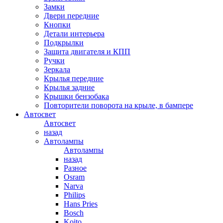
Замки
Двери передние
Кнопки
Детали интерьера
Подкрылки
Защита двигателя и КПП
Ручки
Зеркала
Крылья передние
Крылья задние
Крышки бензобака
Повторители поворота на крыле, в бампере
Автосвет
Автосвет
назад
Автолампы
Автолампы
назад
Разное
Osram
Narva
Philips
Hans Pries
Bosch
Koito