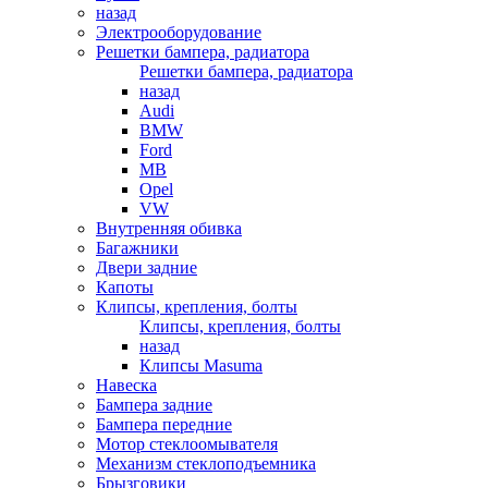
назад
Электрооборудование
Решетки бампера, радиатора
Решетки бампера, радиатора
назад
Audi
BMW
Ford
MB
Opel
VW
Внутренняя обивка
Багажники
Двери задние
Капоты
Клипсы, крепления, болты
Клипсы, крепления, болты
назад
Клипсы Masuma
Навеска
Бампера задние
Бампера передние
Мотор стеклоомывателя
Механизм стеклоподъемника
Брызговики