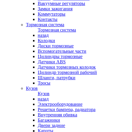
Вакуумные регуляторы
Замки зажигания
Коммутаторы
Контакты
Тормозная система
Тормозная система
назад
Колодки
Диски тормозные
Вспомогательные части
Цилиндры тормозные
Датчики ABS
Датчики тормозных колодок
Цилиндр тормозной рабочий
Шланги, патрубки
Тросы
Кузов
Кузов
назад
Электрооборудование
Решетки бампера, радиатора
Внутренняя обивка
Багажники
Двери задние
Капоты