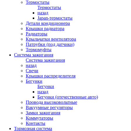
Термостаты
Термостаты
назад
Japan-термостаты
Детали кондиционера
Крышки радиатора
Радиаторы
Крыльчатки вентилятора
Патрубки (под датчики)
Термомуфты
Система зажигания
Система зажигания
назад
Свечи
Крышки распределителя
Бегунки
Бегунки
назад
Бегунки (отечественные авто)
Провода высоковольтные
Вакуумные регуляторы
Замки зажигания
Коммутаторы
Контакты
Тормозная система