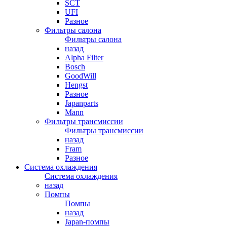
SCT
UFI
Разное
Фильтры салона
Фильтры салона
назад
Alpha Filter
Bosch
GoodWill
Hengst
Разное
Japanparts
Mann
Фильтры трансмиссии
Фильтры трансмиссии
назад
Fram
Разное
Система охлаждения
Система охлаждения
назад
Помпы
Помпы
назад
Japan-помпы