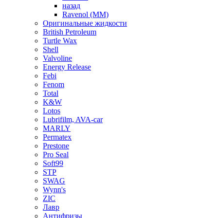
назад
Ravenol (ММ)
Оригинальные жидкости
British Petroleum
Turtle Wax
Shell
Valvoline
Energy Release
Febi
Fenom
Total
K&W
Lotos
Lubrifilm, AVA-car
MARLY
Permatex
Prestone
Pro Seal
Soft99
STP
SWAG
Wynn's
ZIC
Лавр
Антифризы