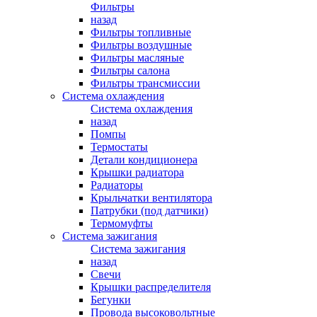
Фильтры
назад
Фильтры топливные
Фильтры воздушные
Фильтры масляные
Фильтры салона
Фильтры трансмиссии
Система охлаждения
Система охлаждения
назад
Помпы
Термостаты
Детали кондиционера
Крышки радиатора
Радиаторы
Крыльчатки вентилятора
Патрубки (под датчики)
Термомуфты
Система зажигания
Система зажигания
назад
Свечи
Крышки распределителя
Бегунки
Провода высоковольтные