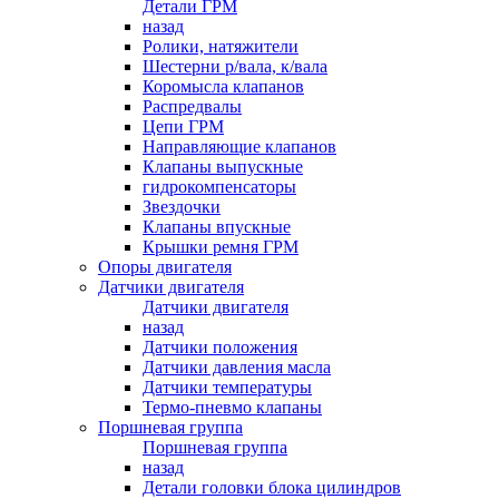
Детали ГРМ
назад
Ролики, натяжители
Шестерни р/вала, к/вала
Коромысла клапанов
Распредвалы
Цепи ГРМ
Направляющие клапанов
Клапаны выпускные
гидрокомпенсаторы
Звездочки
Клапаны впускные
Крышки ремня ГРМ
Опоры двигателя
Датчики двигателя
Датчики двигателя
назад
Датчики положения
Датчики давления масла
Датчики температуры
Термо-пневмо клапаны
Поршневая группа
Поршневая группа
назад
Детали головки блока цилиндров