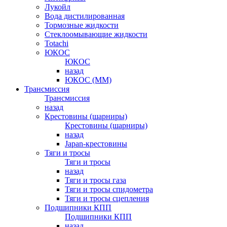
Лукойл
Вода дистилированная
Тормозные жидкости
Стеклоомывающие жидкости
Totachi
ЮКОС
ЮКОС
назад
ЮКОС (ММ)
Трансмиссия
Трансмиссия
назад
Крестовины (шарниры)
Крестовины (шарниры)
назад
Japan-крестовины
Тяги и тросы
Тяги и тросы
назад
Тяги и тросы газа
Тяги и тросы спидометра
Тяги и тросы сцепления
Подшипники КПП
Подшипники КПП
назад