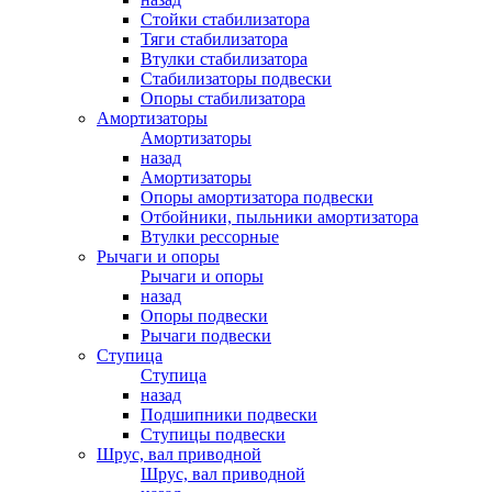
Стойки стабилизатора
Тяги стабилизатора
Втулки стабилизатора
Стабилизаторы подвески
Опоры стабилизатора
Амортизаторы
Амортизаторы
назад
Амортизаторы
Опоры амортизатора подвески
Отбойники, пыльники амортизатора
Втулки рессорные
Рычаги и опоры
Рычаги и опоры
назад
Опоры подвески
Рычаги подвески
Ступица
Ступица
назад
Подшипники подвески
Ступицы подвески
Шрус, вал приводной
Шрус, вал приводной