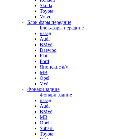
Skoda
Toyota
Volvo
Блок-фары передние
Блок-фары передние
назад
Audi
BMW
Daewoo
Fiat
Ford
Японские а/м
MB
Opel
VW
Фонари задние
Фонари задние
назад
Audi
BMW
MB
Opel
Subaru
Toyota