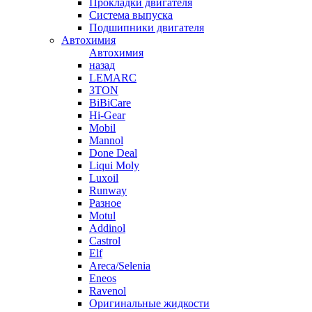
Прокладки двигателя
Система выпуска
Подшипники двигателя
Автохимия
Автохимия
назад
LEMARC
3TON
BiBiCare
Hi-Gear
Mobil
Mannol
Done Deal
Liqui Moly
Luxoil
Runway
Разное
Motul
Addinol
Castrol
Elf
Areca/Selenia
Eneos
Ravenol
Оригинальные жидкости