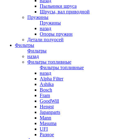
назад
Пыльники шруса
Шрусы, вал приводной
Пружины
Пружины
назад
Опоры пружин
Детали полуосей
Фильтры
Фильтры
назад
Фильтры топливные
Фильтры топливные
назад
Alpha Filter
Ashika
Bosch
Fram
GoodWill
Hengst
Japanparts
Mann
Masuma
UFI
Разное