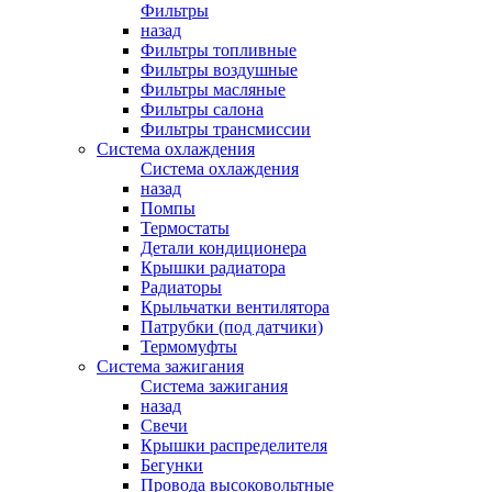
Фильтры
назад
Фильтры топливные
Фильтры воздушные
Фильтры масляные
Фильтры салона
Фильтры трансмиссии
Система охлаждения
Система охлаждения
назад
Помпы
Термостаты
Детали кондиционера
Крышки радиатора
Радиаторы
Крыльчатки вентилятора
Патрубки (под датчики)
Термомуфты
Система зажигания
Система зажигания
назад
Свечи
Крышки распределителя
Бегунки
Провода высоковольтные