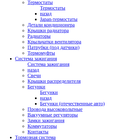
Термостаты
Термостаты
назад
Japan-термостаты
Детали кондиционера
Крышки радиатора
Радиаторы
Крыльчатки вентилятора
Патрубки (под датчики)
Термомуфты
Система зажигания
Система зажигания
назад
Свечи
Крышки распределителя
Бегунки
Бегунки
назад
Бегунки (отечественные авто)
Провода высоковольтные
Вакуумные регуляторы
Замки зажигания
Коммутаторы
Контакты
Тормозная система