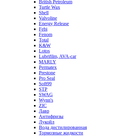
British Petroleum
Turtle Wax
Shell
Valvoline
Energy Release
Febi
Fenom
Total
K&W
Lotos
Lubrifilm, AVA-car
MARLY
Permatex
Prestone
Pro Seal
Soft99
STP
SWAG
Wynn's
ZIC
Лавр
Антифризы
Лукойл
Вода дистилированная
Тормозные жидкости