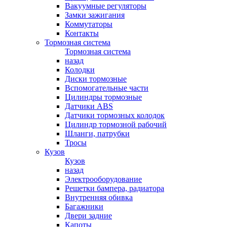
Вакуумные регуляторы
Замки зажигания
Коммутаторы
Контакты
Тормозная система
Тормозная система
назад
Колодки
Диски тормозные
Вспомогательные части
Цилиндры тормозные
Датчики ABS
Датчики тормозных колодок
Цилиндр тормозной рабочий
Шланги, патрубки
Тросы
Кузов
Кузов
назад
Электрооборудование
Решетки бампера, радиатора
Внутренняя обивка
Багажники
Двери задние
Капоты