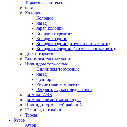
Тормозная система
назад
Колодки
Колодки
назад
Japan-колодки
Колодки передние
Колодки задние
Колодки задние (отечественные авто)
Колодки передние (отечественные авто)
Диски тормозные
Вспомогательные части
Цилиндры тормозные
Цилиндры тормозные
назад
Суппорт
Ремонтные комплекты
Регуляторы, распределители
Датчики ABS
Датчики тормозных колодок
Цилиндр тормозной рабочий
Шланги, патрубки
Тросы
Кузов
Кузов