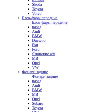
Skoda
Toyota
Volvo
Блок-фары передние
Блок-фары передние
назад
Audi
BMW
Daewoo
Fiat
Ford
Японские а/м
MB
Opel
VW
Фонари задние
Фонари задние
назад
Audi
BMW
MB
Opel
Subaru
Toyota