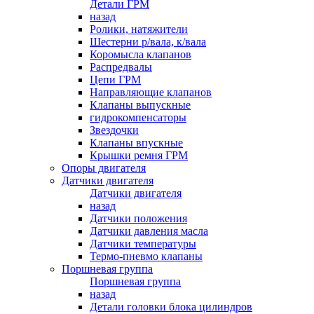
Детали ГРМ
назад
Ролики, натяжители
Шестерни р/вала, к/вала
Коромысла клапанов
Распредвалы
Цепи ГРМ
Направляющие клапанов
Клапаны выпускные
гидрокомпенсаторы
Звездочки
Клапаны впускные
Крышки ремня ГРМ
Опоры двигателя
Датчики двигателя
Датчики двигателя
назад
Датчики положения
Датчики давления масла
Датчики температуры
Термо-пневмо клапаны
Поршневая группа
Поршневая группа
назад
Детали головки блока цилиндров