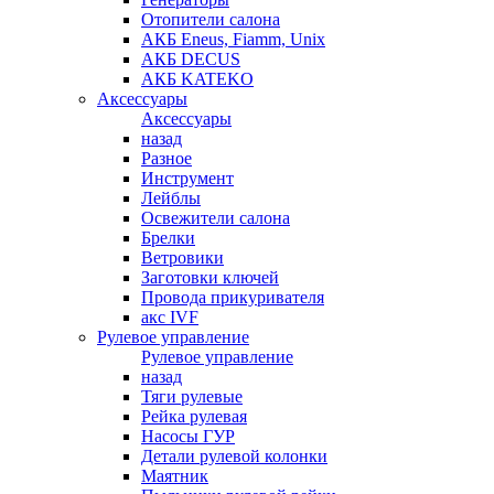
Отопители салона
АКБ Eneus, Fiamm, Unix
АКБ DECUS
АКБ KATEKO
Аксессуары
Аксессуары
назад
Разное
Инструмент
Лейблы
Освежители салона
Брелки
Ветровики
Заготовки ключей
Провода прикуривателя
акс IVF
Рулевое управление
Рулевое управление
назад
Тяги рулевые
Рейка рулевая
Насосы ГУР
Детали рулевой колонки
Маятник