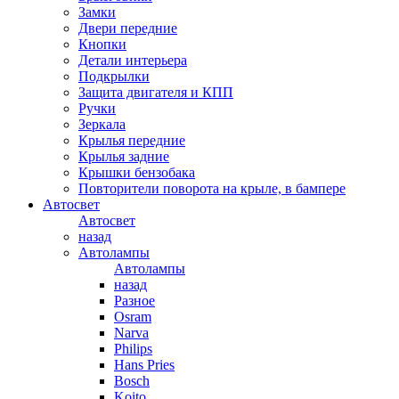
Замки
Двери передние
Кнопки
Детали интерьера
Подкрылки
Защита двигателя и КПП
Ручки
Зеркала
Крылья передние
Крылья задние
Крышки бензобака
Повторители поворота на крыле, в бампере
Автосвет
Автосвет
назад
Автолампы
Автолампы
назад
Разное
Osram
Narva
Philips
Hans Pries
Bosch
Koito