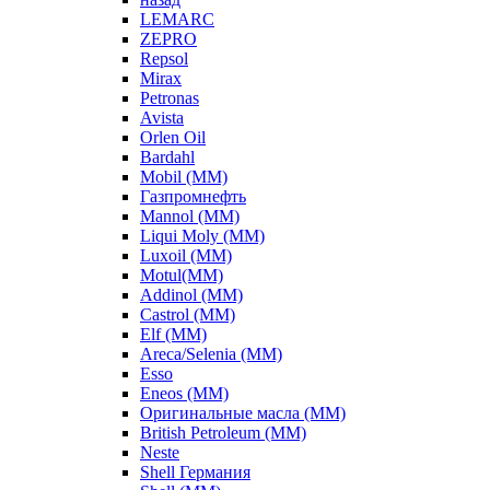
LEMARC
ZEPRO
Repsol
Mirax
Petronas
Avista
Orlen Oil
Bardahl
Mobil (ММ)
Газпромнефть
Mannol (ММ)
Liqui Moly (ММ)
Luxoil (ММ)
Motul(ММ)
Addinol (ММ)
Castrol (ММ)
Elf (ММ)
Areca/Selenia (ММ)
Esso
Eneos (ММ)
Оригинальные масла (ММ)
British Petroleum (ММ)
Neste
Shell Германия