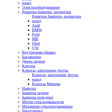
назад
Электрооборудование
Решетки бампера, радиатора
Решетки бампера, радиатора
назад
Audi
BMW
Ford
MB
Opel
VW
Внутренняя обивка
Багажники
Двери задние
Капоты
Клипсы, крепления, болты
Клипсы, крепления, болты
назад
Клипсы Masuma
Навеска
Бампера задние
Бампера передние
Мотор стеклоомывателя
Механизм стеклоподъемника
Брызговики