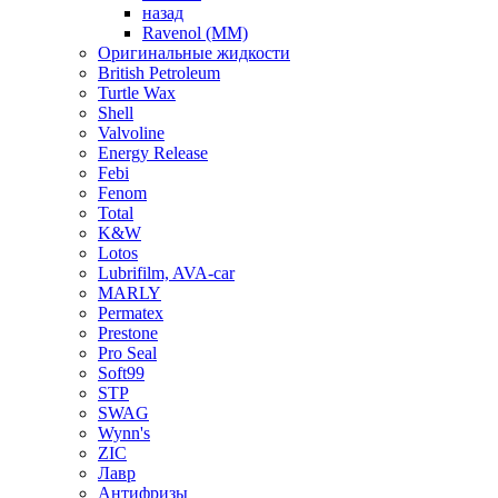
назад
Ravenol (ММ)
Оригинальные жидкости
British Petroleum
Turtle Wax
Shell
Valvoline
Energy Release
Febi
Fenom
Total
K&W
Lotos
Lubrifilm, AVA-car
MARLY
Permatex
Prestone
Pro Seal
Soft99
STP
SWAG
Wynn's
ZIC
Лавр
Антифризы