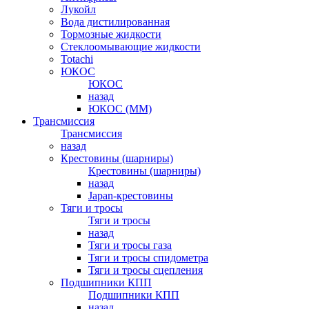
Лукойл
Вода дистилированная
Тормозные жидкости
Стеклоомывающие жидкости
Totachi
ЮКОС
ЮКОС
назад
ЮКОС (ММ)
Трансмиссия
Трансмиссия
назад
Крестовины (шарниры)
Крестовины (шарниры)
назад
Japan-крестовины
Тяги и тросы
Тяги и тросы
назад
Тяги и тросы газа
Тяги и тросы спидометра
Тяги и тросы сцепления
Подшипники КПП
Подшипники КПП
назад