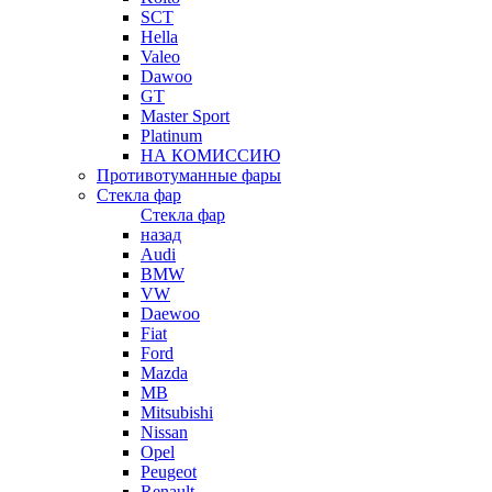
SCT
Hella
Valeo
Dawoo
GT
Master Sport
Platinum
НА КОМИССИЮ
Противотуманные фары
Стекла фар
Стекла фар
назад
Audi
BMW
VW
Daewoo
Fiat
Ford
Mazda
MB
Mitsubishi
Nissan
Opel
Peugeot
Renault