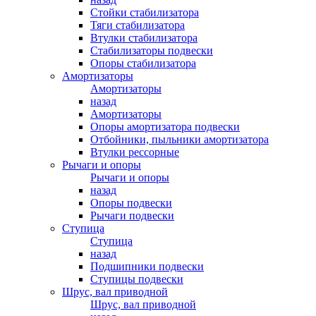
Стойки стабилизатора
Тяги стабилизатора
Втулки стабилизатора
Стабилизаторы подвески
Опоры стабилизатора
Амортизаторы
Амортизаторы
назад
Амортизаторы
Опоры амортизатора подвески
Отбойники, пыльники амортизатора
Втулки рессорные
Рычаги и опоры
Рычаги и опоры
назад
Опоры подвески
Рычаги подвески
Ступица
Ступица
назад
Подшипники подвески
Ступицы подвески
Шрус, вал приводной
Шрус, вал приводной