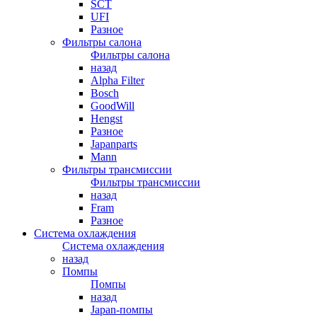
SCT
UFI
Разное
Фильтры салона
Фильтры салона
назад
Alpha Filter
Bosch
GoodWill
Hengst
Разное
Japanparts
Mann
Фильтры трансмиссии
Фильтры трансмиссии
назад
Fram
Разное
Система охлаждения
Система охлаждения
назад
Помпы
Помпы
назад
Japan-помпы