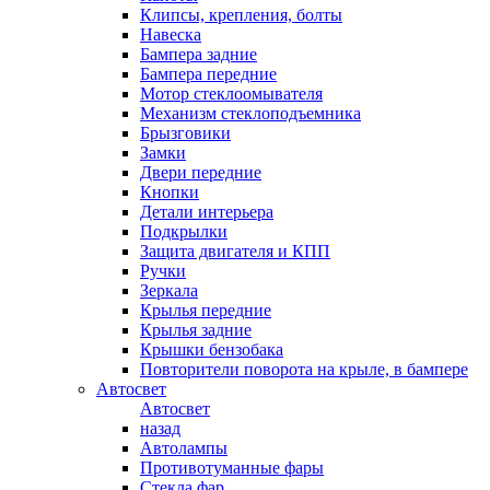
Клипсы, крепления, болты
Навеска
Бампера задние
Бампера передние
Мотор стеклоомывателя
Механизм стеклоподъемника
Брызговики
Замки
Двери передние
Кнопки
Детали интерьера
Подкрылки
Защита двигателя и КПП
Ручки
Зеркала
Крылья передние
Крылья задние
Крышки бензобака
Повторители поворота на крыле, в бампере
Автосвет
Автосвет
назад
Автолампы
Противотуманные фары
Стекла фар