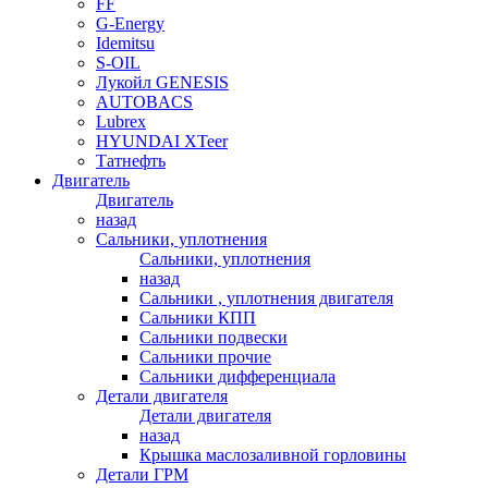
FF
G-Energy
Idemitsu
S-OIL
Лукойл GENESIS
AUTOBACS
Lubrex
HYUNDAI XTeer
Татнефть
Двигатель
Двигатель
назад
Сальники, уплотнения
Сальники, уплотнения
назад
Сальники , уплотнения двигателя
Сальники КПП
Сальники подвески
Сальники прочие
Сальники дифференциала
Детали двигателя
Детали двигателя
назад
Крышка маслозаливной горловины
Детали ГРМ