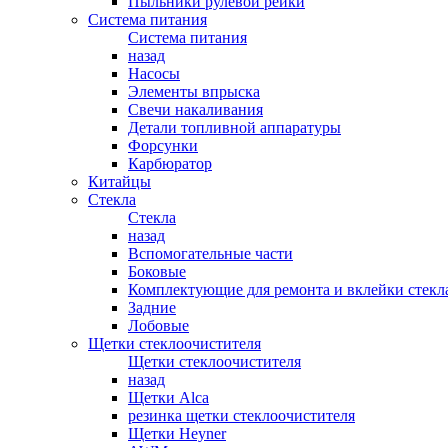
Пыльники рулевой рейки
Система питания
Система питания
назад
Насосы
Элементы впрыска
Свечи накаливания
Детали топливной аппаратуры
Форсунки
Карбюратор
Китайцы
Стекла
Стекла
назад
Вспомогательные части
Боковые
Комплектующие для ремонта и вклейки стекл
Задние
Лобовые
Щетки стеклоочистителя
Щетки стеклоочистителя
назад
Щетки Alca
резинка щетки стеклоочистителя
Щетки Heyner