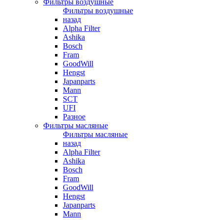
Фильтры воздушные
Фильтры воздушные
назад
Alpha Filter
Ashika
Bosch
Fram
GoodWill
Hengst
Japanparts
Mann
SCT
UFI
Разное
Фильтры масляные
Фильтры масляные
назад
Alpha Filter
Ashika
Bosch
Fram
GoodWill
Hengst
Japanparts
Mann