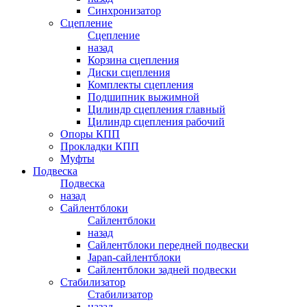
Синхронизатор
Сцепление
Сцепление
назад
Корзина сцепления
Диски сцепления
Комплекты сцепления
Подшипник выжимной
Цилиндр сцепления главный
Цилиндр сцепления рабочий
Опоры КПП
Прокладки КПП
Муфты
Подвеска
Подвеска
назад
Сайлентблоки
Сайлентблоки
назад
Сайлентблоки передней подвески
Japan-сайлентблоки
Сайлентблоки задней подвески
Стабилизатор
Стабилизатор
назад