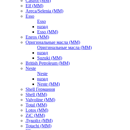
Castrol (ММ)
Elf (ММ)
Areca/Selenia (ММ)
Esso
Esso
назад
Esso (ММ)
Eneos (ММ)
Оригинальные масла (ММ)
Оригинальные масла (ММ)
назад
Suzuki (ММ)
British Petroleum (ММ)
Neste
Neste
назад
Neste (ММ)
Shell Германия
Shell (ММ)
Valvoline (ММ)
Total (ММ)
Lotos (ММ)
ZiC (ММ)
Лукойл (ММ)
Totachi (MM)