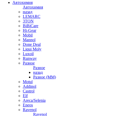
Автохимия
Автохимия
назад
LEMARC
3TON
BiBiCare
Hi-Gear
Mobil
Mannol
Done Deal
Liqui Moly
Luxoil
Runway
Разное
Разное
назад
Разное (ММ)
Motul
Addinol
Castrol
Elf
Areca/Selenia
Eneos
Ravenol
Ravenol