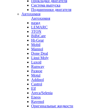
Прокладки двигателя
Система выпуска
Подшипники двигателя
Автохимия
Автохимия
назад
LEMARC
3TON
BiBiCare
Hi-Gear
Mobil
Mannol
Done Deal
Liqui Moly
Luxoil
Runway
Разное
Motul
Addinol
Castrol
Elf
Areca/Selenia
Eneos
Ravenol
Оригинальные жидкости