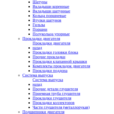
Шатуны
Вкладыши коренные
Вкладыши шатунные
Кольца поршневые
Втулки шатунов
Гильзы
Поршни
Полукольца упорные
Прокладки двигателя
Прокладки двигателя
назад
Прокладки головки блока
Прочие прокладки
Прокладки клапанной крышки
Комплекты прокладок двигателя
Прокладки поддона
Система выпуска
Система выпуска
назад
Прочие детали глушителя
Приемная труба глушителя
Прокладки глушителя
Прокладки коллекторов
Части глушителя (металлорукав)
Подшипники двигателя