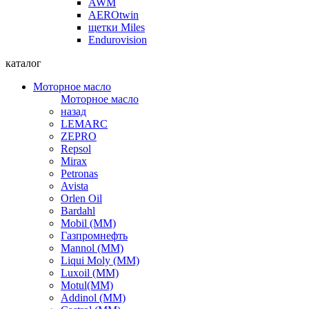
AWM
AEROtwin
щетки Miles
Endurovision
каталог
Моторное масло
Моторное масло
назад
LEMARC
ZEPRO
Repsol
Mirax
Petronas
Avista
Orlen Oil
Bardahl
Mobil (ММ)
Газпромнефть
Mannol (ММ)
Liqui Moly (ММ)
Luxoil (ММ)
Motul(ММ)
Addinol (ММ)