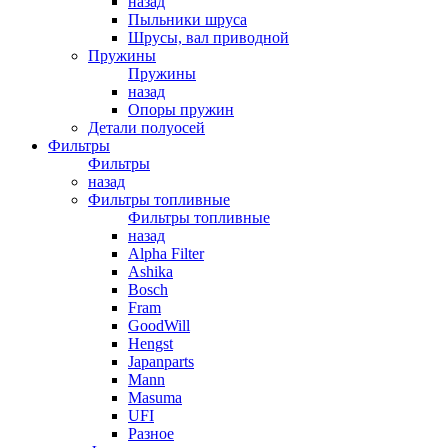
назад
Пыльники шруса
Шрусы, вал приводной
Пружины
Пружины
назад
Опоры пружин
Детали полуосей
Фильтры
Фильтры
назад
Фильтры топливные
Фильтры топливные
назад
Alpha Filter
Ashika
Bosch
Fram
GoodWill
Hengst
Japanparts
Mann
Masuma
UFI
Разное