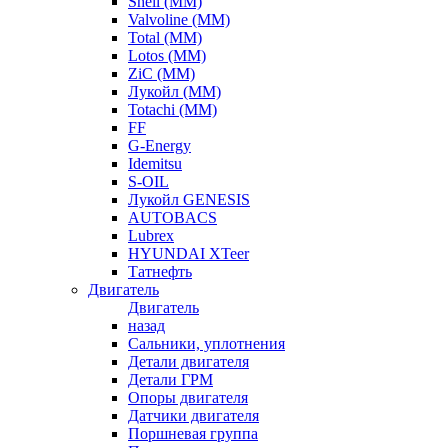
Shell (ММ)
Valvoline (ММ)
Total (ММ)
Lotos (ММ)
ZiC (ММ)
Лукойл (ММ)
Totachi (MM)
FF
G-Energy
Idemitsu
S-OIL
Лукойл GENESIS
AUTOBACS
Lubrex
HYUNDAI XTeer
Татнефть
Двигатель
Двигатель
назад
Сальники, уплотнения
Детали двигателя
Детали ГРМ
Опоры двигателя
Датчики двигателя
Поршневая группа