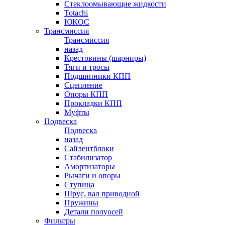
Стеклоомывающие жидкости
Totachi
ЮКОС
Трансмиссия
Трансмиссия
назад
Крестовины (шарниры)
Тяги и тросы
Подшипники КПП
Сцепление
Опоры КПП
Прокладки КПП
Муфты
Подвеска
Подвеска
назад
Сайлентблоки
Стабилизатор
Амортизаторы
Рычаги и опоры
Ступица
Шрус, вал приводной
Пружины
Детали полуосей
Фильтры