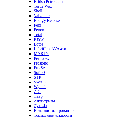
British Petroleum
Turtle Wax
Shell
Valvoline
Energy Release
Febi
Fenom
Total
K&W
Lotos
Lubrifilm, AVA-car
MARLY
Permatex
Prestone
Pro Seal
Soft99
STP
SWAG
Wynn's
ZIC
Лавр
Антифризы
Лукойл
Вода дистилированная
Тормозные жидкости