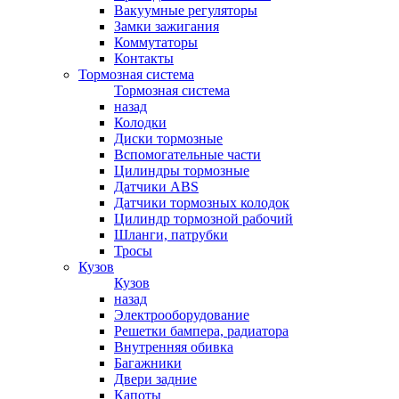
Вакуумные регуляторы
Замки зажигания
Коммутаторы
Контакты
Тормозная система
Тормозная система
назад
Колодки
Диски тормозные
Вспомогательные части
Цилиндры тормозные
Датчики ABS
Датчики тормозных колодок
Цилиндр тормозной рабочий
Шланги, патрубки
Тросы
Кузов
Кузов
назад
Электрооборудование
Решетки бампера, радиатора
Внутренняя обивка
Багажники
Двери задние
Капоты