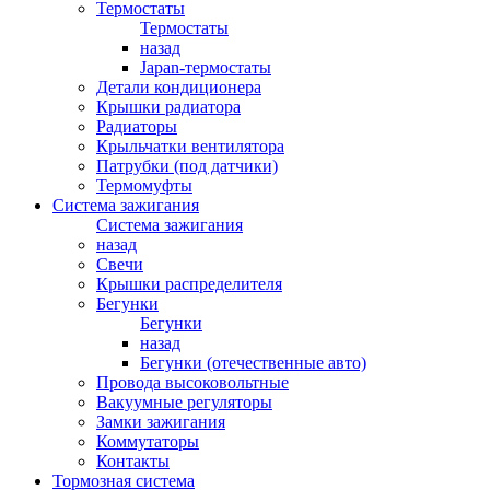
Термостаты
Термостаты
назад
Japan-термостаты
Детали кондиционера
Крышки радиатора
Радиаторы
Крыльчатки вентилятора
Патрубки (под датчики)
Термомуфты
Система зажигания
Система зажигания
назад
Свечи
Крышки распределителя
Бегунки
Бегунки
назад
Бегунки (отечественные авто)
Провода высоковольтные
Вакуумные регуляторы
Замки зажигания
Коммутаторы
Контакты
Тормозная система