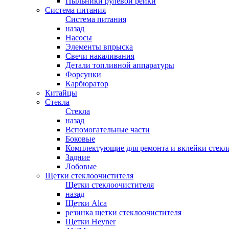
Пыльники рулевой рейки
Система питания
Система питания
назад
Насосы
Элементы впрыска
Свечи накаливания
Детали топливной аппаратуры
Форсунки
Карбюратор
Китайцы
Стекла
Стекла
назад
Вспомогательные части
Боковые
Комплектующие для ремонта и вклейки стекл
Задние
Лобовые
Щетки стеклоочистителя
Щетки стеклоочистителя
назад
Щетки Alca
резинка щетки стеклоочистителя
Щетки Heyner