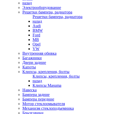
назад
Электрооборудование
Решетки бампера, радиатора
Решетки бампера, радиатора
назад
Audi
BMW
Ford
MB
Opel
VW
Внутренняя обивка
Багажники
Двери задние
Капоты
Клипсы, крепления, болты
Клипсы, крепления, болты
назад
Клипсы Masuma
Навеска
Бампера задние
Бампера передние
Мотор стеклоомывателя
Механизм стеклоподъемника
Брызговики