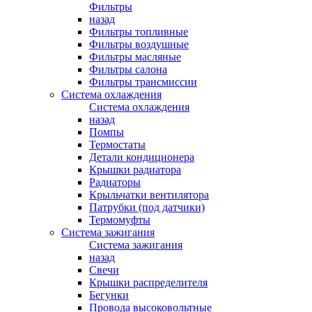
Фильтры
назад
Фильтры топливные
Фильтры воздушные
Фильтры масляные
Фильтры салона
Фильтры трансмиссии
Система охлаждения
Система охлаждения
назад
Помпы
Термостаты
Детали кондиционера
Крышки радиатора
Радиаторы
Крыльчатки вентилятора
Патрубки (под датчики)
Термомуфты
Система зажигания
Система зажигания
назад
Свечи
Крышки распределителя
Бегунки
Провода высоковольтные