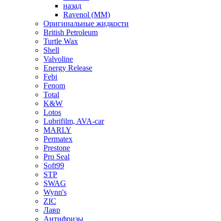
назад
Ravenol (ММ)
Оригинальные жидкости
British Petroleum
Turtle Wax
Shell
Valvoline
Energy Release
Febi
Fenom
Total
K&W
Lotos
Lubrifilm, AVA-car
MARLY
Permatex
Prestone
Pro Seal
Soft99
STP
SWAG
Wynn's
ZIC
Лавр
Антифризы