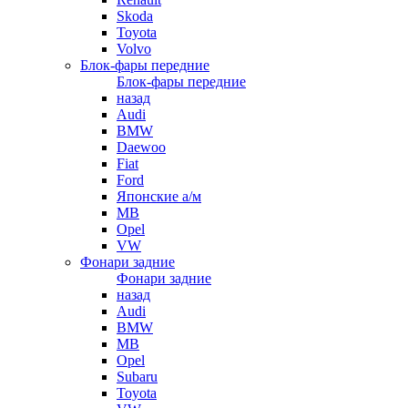
Skoda
Toyota
Volvo
Блок-фары передние
Блок-фары передние
назад
Audi
BMW
Daewoo
Fiat
Ford
Японские а/м
MB
Opel
VW
Фонари задние
Фонари задние
назад
Audi
BMW
MB
Opel
Subaru
Toyota