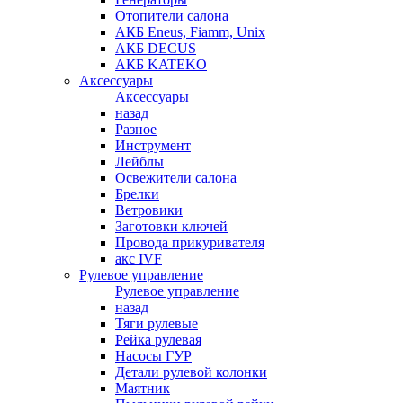
Отопители салона
АКБ Eneus, Fiamm, Unix
АКБ DECUS
АКБ KATEKO
Аксессуары
Аксессуары
назад
Разное
Инструмент
Лейблы
Освежители салона
Брелки
Ветровики
Заготовки ключей
Провода прикуривателя
акс IVF
Рулевое управление
Рулевое управление
назад
Тяги рулевые
Рейка рулевая
Насосы ГУР
Детали рулевой колонки
Маятник