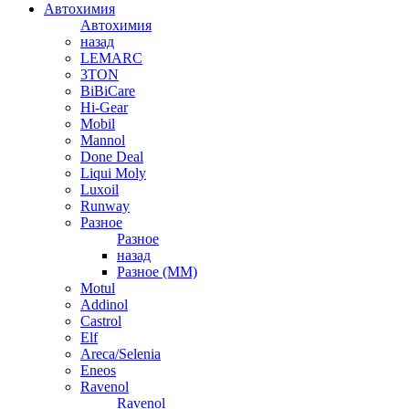
Автохимия
Автохимия
назад
LEMARC
3TON
BiBiCare
Hi-Gear
Mobil
Mannol
Done Deal
Liqui Moly
Luxoil
Runway
Разное
Разное
назад
Разное (ММ)
Motul
Addinol
Castrol
Elf
Areca/Selenia
Eneos
Ravenol
Ravenol