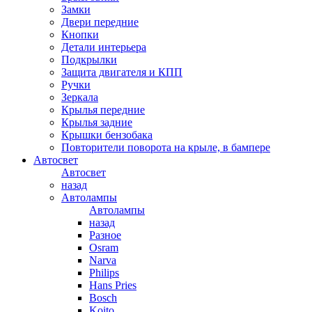
Замки
Двери передние
Кнопки
Детали интерьера
Подкрылки
Защита двигателя и КПП
Ручки
Зеркала
Крылья передние
Крылья задние
Крышки бензобака
Повторители поворота на крыле, в бампере
Автосвет
Автосвет
назад
Автолампы
Автолампы
назад
Разное
Osram
Narva
Philips
Hans Pries
Bosch
Koito