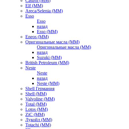
Castrol (ММ)
Elf (ММ)
Areca/Selenia (ММ)
Esso
Esso
назад
Esso (ММ)
Eneos (ММ)
Оригинальные масла (ММ)
Оригинальные масла (ММ)
назад
Suzuki (ММ)
British Petroleum (ММ)
Neste
Neste
назад
Neste (ММ)
Shell Германия
Shell (ММ)
Valvoline (ММ)
Total (ММ)
Lotos (ММ)
ZiC (ММ)
Лукойл (ММ)
Totachi (MM)