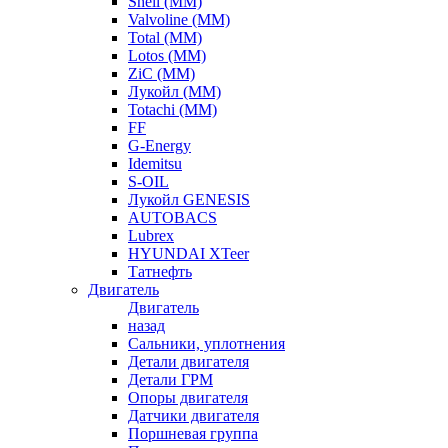
Shell (ММ)
Valvoline (ММ)
Total (ММ)
Lotos (ММ)
ZiC (ММ)
Лукойл (ММ)
Totachi (MM)
FF
G-Energy
Idemitsu
S-OIL
Лукойл GENESIS
AUTOBACS
Lubrex
HYUNDAI XTeer
Татнефть
Двигатель
Двигатель
назад
Сальники, уплотнения
Детали двигателя
Детали ГРМ
Опоры двигателя
Датчики двигателя
Поршневая группа