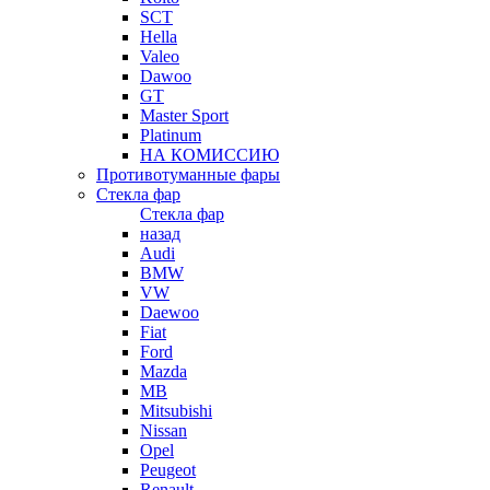
SCT
Hella
Valeo
Dawoo
GT
Master Sport
Platinum
НА КОМИССИЮ
Противотуманные фары
Стекла фар
Стекла фар
назад
Audi
BMW
VW
Daewoo
Fiat
Ford
Mazda
MB
Mitsubishi
Nissan
Opel
Peugeot
Renault