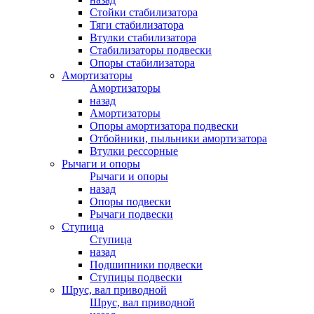
Стойки стабилизатора
Тяги стабилизатора
Втулки стабилизатора
Стабилизаторы подвески
Опоры стабилизатора
Амортизаторы
Амортизаторы
назад
Амортизаторы
Опоры амортизатора подвески
Отбойники, пыльники амортизатора
Втулки рессорные
Рычаги и опоры
Рычаги и опоры
назад
Опоры подвески
Рычаги подвески
Ступица
Ступица
назад
Подшипники подвески
Ступицы подвески
Шрус, вал приводной
Шрус, вал приводной