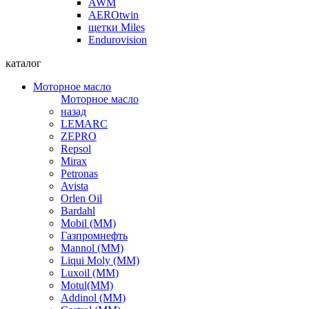
AWM
AEROtwin
щетки Miles
Endurovision
каталог
Моторное масло
Моторное масло
назад
LEMARC
ZEPRO
Repsol
Mirax
Petronas
Avista
Orlen Oil
Bardahl
Mobil (ММ)
Газпромнефть
Mannol (ММ)
Liqui Moly (ММ)
Luxoil (ММ)
Motul(ММ)
Addinol (ММ)