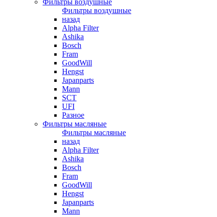
Фильтры воздушные
Фильтры воздушные
назад
Alpha Filter
Ashika
Bosch
Fram
GoodWill
Hengst
Japanparts
Mann
SCT
UFI
Разное
Фильтры масляные
Фильтры масляные
назад
Alpha Filter
Ashika
Bosch
Fram
GoodWill
Hengst
Japanparts
Mann