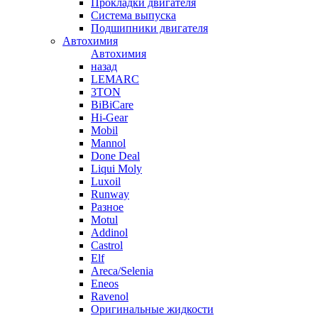
Прокладки двигателя
Система выпуска
Подшипники двигателя
Автохимия
Автохимия
назад
LEMARC
3TON
BiBiCare
Hi-Gear
Mobil
Mannol
Done Deal
Liqui Moly
Luxoil
Runway
Разное
Motul
Addinol
Castrol
Elf
Areca/Selenia
Eneos
Ravenol
Оригинальные жидкости