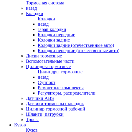
Тормозная система
назад
Колодки
Колодки
назад
Japan-колодки
Колодки передние
Колодки задние
Колодки задние (отечественные авто)
Колодки передние (отечественные авто)
Диски тормозные
Вспомогательные части
Цилиндры тормозные
Цилиндры тормозные
назад
Суппорт
Ремонтные комплекты
Регуляторы, распределители
Датчики ABS
Датчики тормозных колодок
Цилиндр тормозной рабочий
Шланги, патрубки
Тросы
Кузов
Кузов