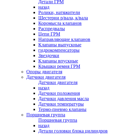
Детали ГРМ
назад
Ролики, натяжители
Шестерни р/вала, к/вала
Коромысла клапанов
Распредвалы
Цепи ГРМ
Направляющие клапанов
Клапаны выпускные
гидрокомпенсаторы
Звездочки
Клапаны впускные
Крышки ремня ГРМ
Опоры двигателя
Датчики двигателя
Датчики двигателя
назад
Датчики положения
Датчики давления масла
Датчики температуры
Термо-пневмо клапаны
Поршневая группа
Поршневая группа
назад
Детали головки блока цилиндров