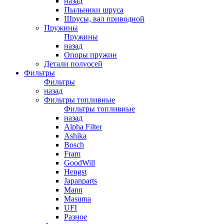
назад
Пыльники шруса
Шрусы, вал приводной
Пружины
Пружины
назад
Опоры пружин
Детали полуосей
Фильтры
Фильтры
назад
Фильтры топливные
Фильтры топливные
назад
Alpha Filter
Ashika
Bosch
Fram
GoodWill
Hengst
Japanparts
Mann
Masuma
UFI
Разное