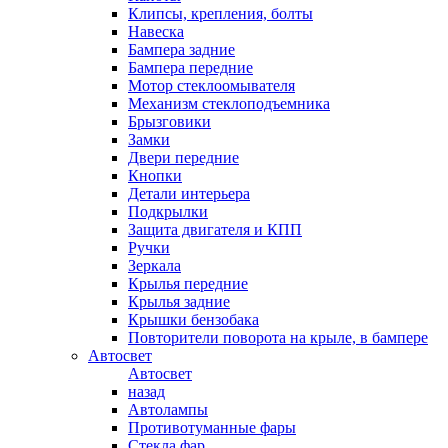
Клипсы, крепления, болты
Навеска
Бампера задние
Бампера передние
Мотор стеклоомывателя
Механизм стеклоподъемника
Брызговики
Замки
Двери передние
Кнопки
Детали интерьера
Подкрылки
Защита двигателя и КПП
Ручки
Зеркала
Крылья передние
Крылья задние
Крышки бензобака
Повторители поворота на крыле, в бампере
Автосвет
Автосвет
назад
Автолампы
Противотуманные фары
Стекла фар