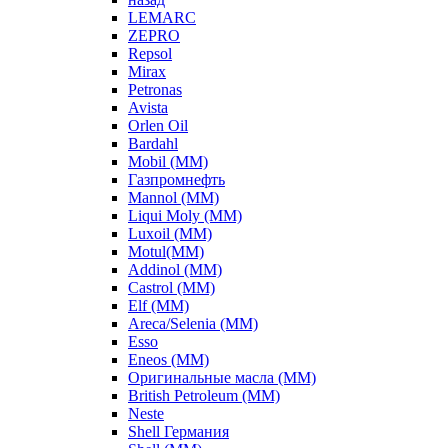
LEMARC
ZEPRO
Repsol
Mirax
Petronas
Avista
Orlen Oil
Bardahl
Mobil (ММ)
Газпромнефть
Mannol (ММ)
Liqui Moly (ММ)
Luxoil (ММ)
Motul(ММ)
Addinol (ММ)
Castrol (ММ)
Elf (ММ)
Areca/Selenia (ММ)
Esso
Eneos (ММ)
Оригинальные масла (ММ)
British Petroleum (ММ)
Neste
Shell Германия