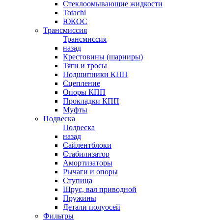
Стеклоомывающие жидкости
Totachi
ЮКОС
Трансмиссия
Трансмиссия
назад
Крестовины (шарниры)
Тяги и тросы
Подшипники КПП
Сцепление
Опоры КПП
Прокладки КПП
Муфты
Подвеска
Подвеска
назад
Сайлентблоки
Стабилизатор
Амортизаторы
Рычаги и опоры
Ступица
Шрус, вал приводной
Пружины
Детали полуосей
Фильтры