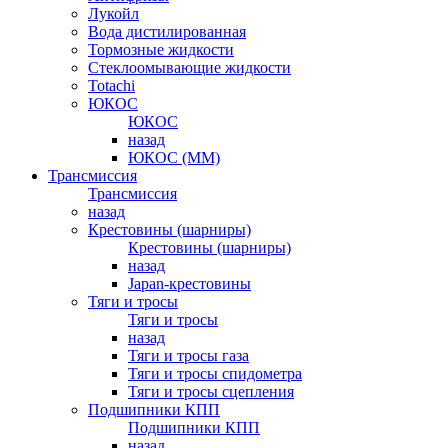
Лукойл
Вода дистилированная
Тормозные жидкости
Стеклоомывающие жидкости
Totachi
ЮКОС
ЮКОС
назад
ЮКОС (ММ)
Трансмиссия
Трансмиссия
назад
Крестовины (шарниры)
Крестовины (шарниры)
назад
Japan-крестовины
Тяги и тросы
Тяги и тросы
назад
Тяги и тросы газа
Тяги и тросы спидометра
Тяги и тросы сцепления
Подшипники КПП
Подшипники КПП
назад