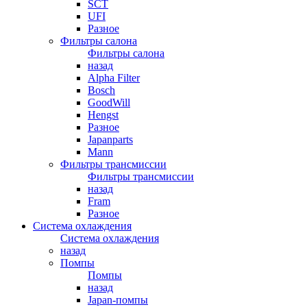
SCT
UFI
Разное
Фильтры салона
Фильтры салона
назад
Alpha Filter
Bosch
GoodWill
Hengst
Разное
Japanparts
Mann
Фильтры трансмиссии
Фильтры трансмиссии
назад
Fram
Разное
Система охлаждения
Система охлаждения
назад
Помпы
Помпы
назад
Japan-помпы