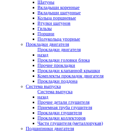
Шатуны
Вкладыши коренные
Вкладыши шатунные
Кольца поршневые
Втулки шатунов
Гильзы
Поршни
Полукольца упорные
Прокладки двигателя
Прокладки двигателя
назад
Прокладки головки блока
Прочие прокладки
Прокладки клапанной крышки
Комплекты прокладок двигателя
Прокладки поддона
Система выпуска
Система выпуска
назад
Прочие детали глушителя
Приемная труба глушителя
Прокладки глушителя
Прокладки коллекторов
Части глушителя (металлорукав)
Подшипники двигателя