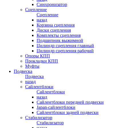
Синхронизатор
Сцепление
Сцепление
назад
Корзина сцепления
Диски сцепления
Комплекты сцепления
Подшипник выжимной
Цилиндр сцепления главный
Цилиндр сцепления рабочий
Опоры КПП
Прокладки КПП
Муфты
Подвеска
Подвеска
назад
Сайлентблоки
Сайлентблоки
назад
Сайлентблоки передней подвески
Japan-сайлентблоки
Сайлентблоки задней подвески
Стабилизатор
Стабилизатор
назад