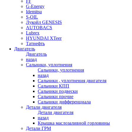
FF
G-Energy
Idemitsu
S-OIL
Лукойл GENESIS
AUTOBACS
Lubrex
HYUNDAI XTeer
Татнефть
Двигатель
Двигатель
назад
Сальники, уплотнения
Сальники, уплотнения
назад
Сальники , уплотнения двигателя
Сальники КПП
Сальники подвески
Сальники прочие
Сальники дифференциала
Детали двигателя
Детали двигателя
назад
Крышка маслозаливной горловины
Детали ГРМ