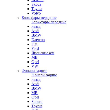
Skoda
Toyota
Volvo
Блок-фары передние
Блок-фары передние
назад
Audi
BMW
Daewoo
Fiat
Ford
Японские а/м
MB
Opel
VW
Фонари задние
Фонари задние
назад
Audi
BMW
MB
Opel
Subaru
Toyota