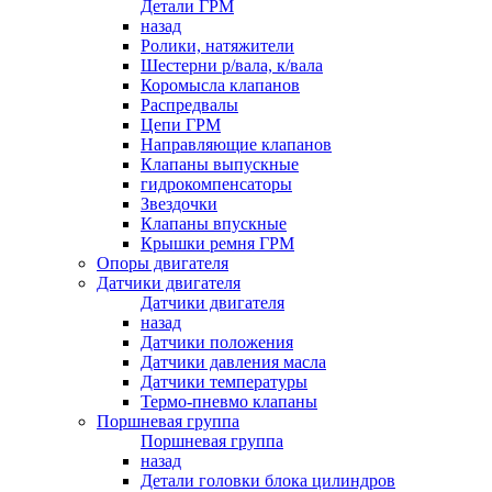
Детали ГРМ
назад
Ролики, натяжители
Шестерни р/вала, к/вала
Коромысла клапанов
Распредвалы
Цепи ГРМ
Направляющие клапанов
Клапаны выпускные
гидрокомпенсаторы
Звездочки
Клапаны впускные
Крышки ремня ГРМ
Опоры двигателя
Датчики двигателя
Датчики двигателя
назад
Датчики положения
Датчики давления масла
Датчики температуры
Термо-пневмо клапаны
Поршневая группа
Поршневая группа
назад
Детали головки блока цилиндров