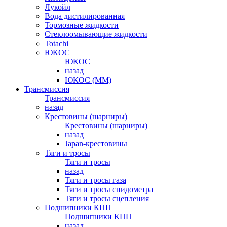
Лукойл
Вода дистилированная
Тормозные жидкости
Стеклоомывающие жидкости
Totachi
ЮКОС
ЮКОС
назад
ЮКОС (ММ)
Трансмиссия
Трансмиссия
назад
Крестовины (шарниры)
Крестовины (шарниры)
назад
Japan-крестовины
Тяги и тросы
Тяги и тросы
назад
Тяги и тросы газа
Тяги и тросы спидометра
Тяги и тросы сцепления
Подшипники КПП
Подшипники КПП
назад