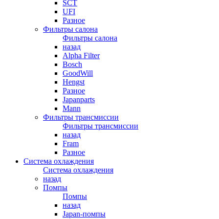
SCT
UFI
Разное
Фильтры салона
Фильтры салона
назад
Alpha Filter
Bosch
GoodWill
Hengst
Разное
Japanparts
Mann
Фильтры трансмиссии
Фильтры трансмиссии
назад
Fram
Разное
Система охлаждения
Система охлаждения
назад
Помпы
Помпы
назад
Japan-помпы