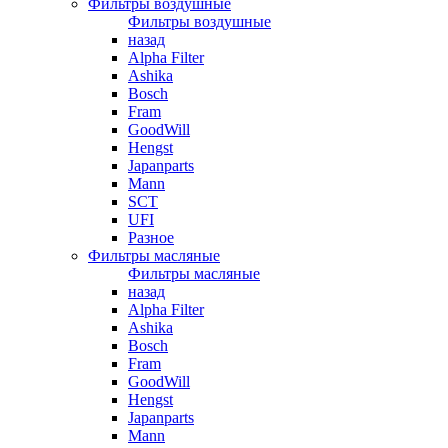
Фильтры воздушные
Фильтры воздушные
назад
Alpha Filter
Ashika
Bosch
Fram
GoodWill
Hengst
Japanparts
Mann
SCT
UFI
Разное
Фильтры масляные
Фильтры масляные
назад
Alpha Filter
Ashika
Bosch
Fram
GoodWill
Hengst
Japanparts
Mann