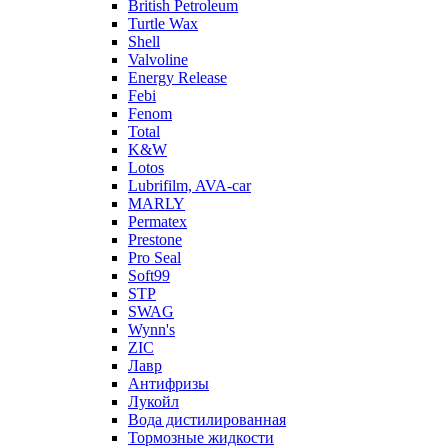
British Petroleum
Turtle Wax
Shell
Valvoline
Energy Release
Febi
Fenom
Total
K&W
Lotos
Lubrifilm, AVA-car
MARLY
Permatex
Prestone
Pro Seal
Soft99
STP
SWAG
Wynn's
ZIC
Лавр
Антифризы
Лукойл
Вода дистилированная
Тормозные жидкости