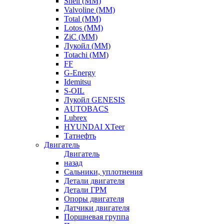
Shell (ММ)
Valvoline (ММ)
Total (ММ)
Lotos (ММ)
ZiC (ММ)
Лукойл (ММ)
Totachi (MM)
FF
G-Energy
Idemitsu
S-OIL
Лукойл GENESIS
AUTOBACS
Lubrex
HYUNDAI XTeer
Татнефть
Двигатель
Двигатель
назад
Сальники, уплотнения
Детали двигателя
Детали ГРМ
Опоры двигателя
Датчики двигателя
Поршневая группа