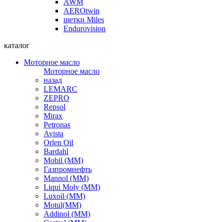
AWM
AEROtwin
щетки Miles
Endurovision
каталог
Моторное масло
Моторное масло
назад
LEMARC
ZEPRO
Repsol
Mirax
Petronas
Avista
Orlen Oil
Bardahl
Mobil (ММ)
Газпромнефть
Mannol (ММ)
Liqui Moly (ММ)
Luxoil (ММ)
Motul(ММ)
Addinol (ММ)