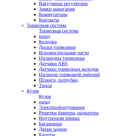
Вакуумные регуляторы
Замки зажигания
Коммутаторы
Контакты
Тормозная система
Тормозная система
назад
Колодки
Диски тормозные
Вспомогательные части
Цилиндры тормозные
Датчики ABS
Датчики тормозных колодок
Цилиндр тормозной рабочий
Шланги, патрубки
Тросы
Кузов
Кузов
назад
Электрооборудование
Решетки бампера, радиатора
Внутренняя обивка
Багажники
Двери задние
Капоты