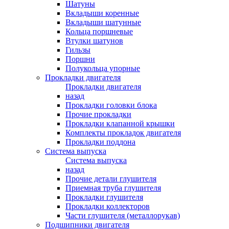
Шатуны
Вкладыши коренные
Вкладыши шатунные
Кольца поршневые
Втулки шатунов
Гильзы
Поршни
Полукольца упорные
Прокладки двигателя
Прокладки двигателя
назад
Прокладки головки блока
Прочие прокладки
Прокладки клапанной крышки
Комплекты прокладок двигателя
Прокладки поддона
Система выпуска
Система выпуска
назад
Прочие детали глушителя
Приемная труба глушителя
Прокладки глушителя
Прокладки коллекторов
Части глушителя (металлорукав)
Подшипники двигателя