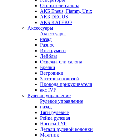
Отопители салона
АКБ Eneus, Fiamm, Unix
АКБ DECUS
АКБ KATEKO
Аксессуары
Аксессуары
назад
Разное
Инструмент
Лейблы
Освежители салона
Брелки
Ветровики
Заготовки ключей
Провода прикуривателя
акс IVF
Рулевое управление
Рулевое управление
назад
Тяги рулевые
Рейка рулевая
Насосы ГУР
Детали рулевой колонки
Маятник