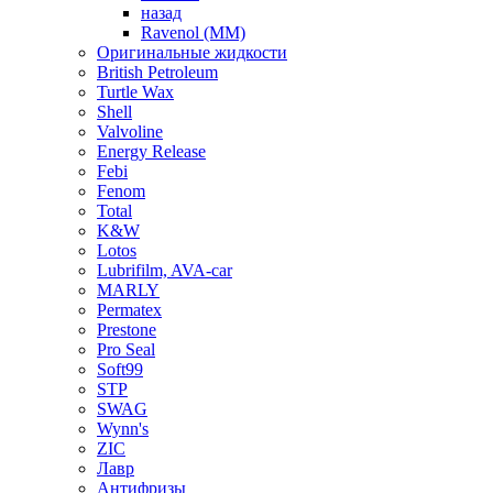
назад
Ravenol (ММ)
Оригинальные жидкости
British Petroleum
Turtle Wax
Shell
Valvoline
Energy Release
Febi
Fenom
Total
K&W
Lotos
Lubrifilm, AVA-car
MARLY
Permatex
Prestone
Pro Seal
Soft99
STP
SWAG
Wynn's
ZIC
Лавр
Антифризы