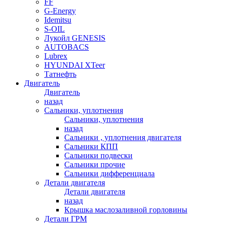
FF
G-Energy
Idemitsu
S-OIL
Лукойл GENESIS
AUTOBACS
Lubrex
HYUNDAI XTeer
Татнефть
Двигатель
Двигатель
назад
Сальники, уплотнения
Сальники, уплотнения
назад
Сальники , уплотнения двигателя
Сальники КПП
Сальники подвески
Сальники прочие
Сальники дифференциала
Детали двигателя
Детали двигателя
назад
Крышка маслозаливной горловины
Детали ГРМ