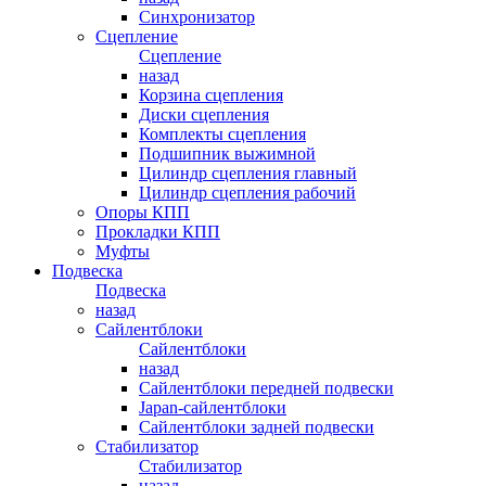
Синхронизатор
Сцепление
Сцепление
назад
Корзина сцепления
Диски сцепления
Комплекты сцепления
Подшипник выжимной
Цилиндр сцепления главный
Цилиндр сцепления рабочий
Опоры КПП
Прокладки КПП
Муфты
Подвеска
Подвеска
назад
Сайлентблоки
Сайлентблоки
назад
Сайлентблоки передней подвески
Japan-сайлентблоки
Сайлентблоки задней подвески
Стабилизатор
Стабилизатор
назад