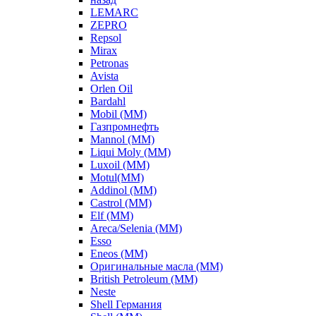
LEMARC
ZEPRO
Repsol
Mirax
Petronas
Avista
Orlen Oil
Bardahl
Mobil (ММ)
Газпромнефть
Mannol (ММ)
Liqui Moly (ММ)
Luxoil (ММ)
Motul(ММ)
Addinol (ММ)
Castrol (ММ)
Elf (ММ)
Areca/Selenia (ММ)
Esso
Eneos (ММ)
Оригинальные масла (ММ)
British Petroleum (ММ)
Neste
Shell Германия