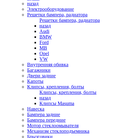
назад
Электрооборудование
Решетки бампера, радиатора
Решетки бампера, радиатора
назад
Audi
BMW
Ford
MB
Opel
VW
Внутренняя обивка
Багажники
Двери задние
Капоты
Клипсы, крепления, болты
Клипсы, крепления, болты
назад
Клипсы Masuma
Навеска
Бампера задние
Бампера передние
Мотор стеклоомывателя
Механизм стеклоподъемника
Брызговики