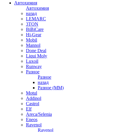
Автохимия
Автохимия
назад
LEMARC
3TON
BiBiCare
Hi-Gear
Mobil
Mannol
Done Deal
Liqui Moly
Luxoil
Runway
Разное
Разное
назад
Разное (ММ)
Motul
Addinol
Castrol
Elf
Areca/Selenia
Eneos
Ravenol
Ravenol