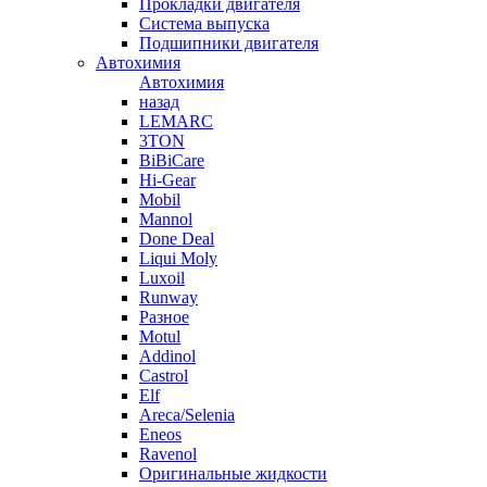
Прокладки двигателя
Система выпуска
Подшипники двигателя
Автохимия
Автохимия
назад
LEMARC
3TON
BiBiCare
Hi-Gear
Mobil
Mannol
Done Deal
Liqui Moly
Luxoil
Runway
Разное
Motul
Addinol
Castrol
Elf
Areca/Selenia
Eneos
Ravenol
Оригинальные жидкости