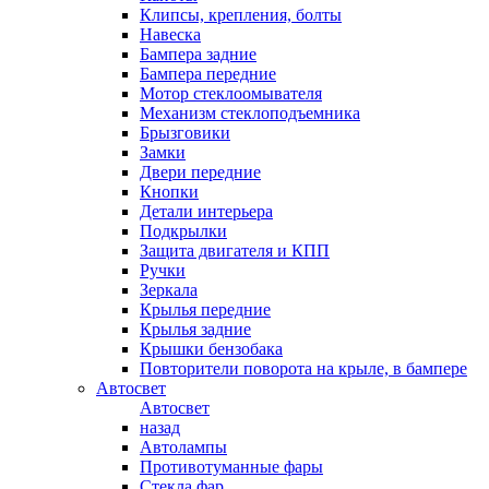
Клипсы, крепления, болты
Навеска
Бампера задние
Бампера передние
Мотор стеклоомывателя
Механизм стеклоподъемника
Брызговики
Замки
Двери передние
Кнопки
Детали интерьера
Подкрылки
Защита двигателя и КПП
Ручки
Зеркала
Крылья передние
Крылья задние
Крышки бензобака
Повторители поворота на крыле, в бампере
Автосвет
Автосвет
назад
Автолампы
Противотуманные фары
Стекла фар