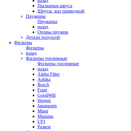
назад
Пыльники шруса
Шрусы, вал приводной
Пружины
Пружины
назад
Опоры пружин
Детали полуосей
Фильтры
Фильтры
назад
Фильтры топливные
Фильтры топливные
назад
Alpha Filter
Ashika
Bosch
Fram
GoodWill
Hengst
Japanparts
Mann
Masuma
UFI
Разное