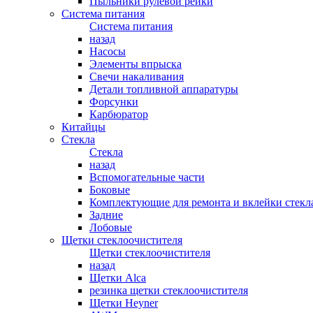
Пыльники рулевой рейки
Система питания
Система питания
назад
Насосы
Элементы впрыска
Свечи накаливания
Детали топливной аппаратуры
Форсунки
Карбюратор
Китайцы
Стекла
Стекла
назад
Вспомогательные части
Боковые
Комплектующие для ремонта и вклейки стекл
Задние
Лобовые
Щетки стеклоочистителя
Щетки стеклоочистителя
назад
Щетки Alca
резинка щетки стеклоочистителя
Щетки Heyner