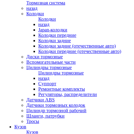
Тормозная система
назад
Колодки
Колодки
назад
Japan-колодки
Колодки передние
Колодки задние
Колодки задние (отечественные авто)
Колодки передние (отечественные авто)
Диски тормозные
Вспомогательные части
Цилиндры тормозные
Цилиндры тормозные
назад
Суппорт
Ремонтные комплекты
Регуляторы, распределители
Датчики ABS
Датчики тормозных колодок
Цилиндр тормозной рабочий
Шланги, патрубки
Тросы
Кузов
Кузов