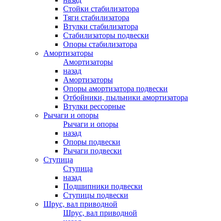
Стойки стабилизатора
Тяги стабилизатора
Втулки стабилизатора
Стабилизаторы подвески
Опоры стабилизатора
Амортизаторы
Амортизаторы
назад
Амортизаторы
Опоры амортизатора подвески
Отбойники, пыльники амортизатора
Втулки рессорные
Рычаги и опоры
Рычаги и опоры
назад
Опоры подвески
Рычаги подвески
Ступица
Ступица
назад
Подшипники подвески
Ступицы подвески
Шрус, вал приводной
Шрус, вал приводной