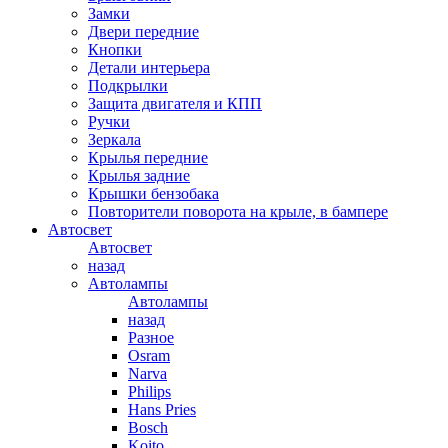
Замки
Двери передние
Кнопки
Детали интерьера
Подкрылки
Защита двигателя и КПП
Ручки
Зеркала
Крылья передние
Крылья задние
Крышки бензобака
Повторители поворота на крыле, в бампере
Автосвет
Автосвет
назад
Автолампы
Автолампы
назад
Разное
Osram
Narva
Philips
Hans Pries
Bosch
Koito