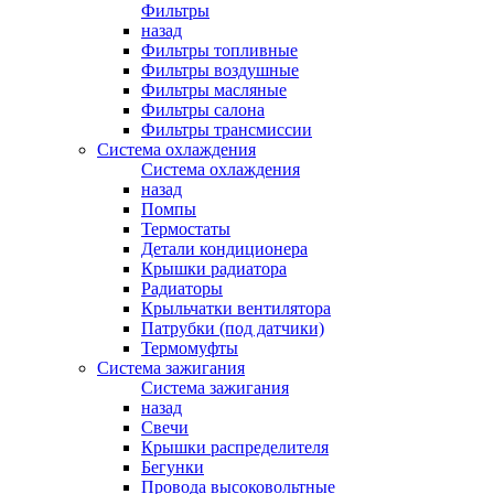
Фильтры
назад
Фильтры топливные
Фильтры воздушные
Фильтры масляные
Фильтры салона
Фильтры трансмиссии
Система охлаждения
Система охлаждения
назад
Помпы
Термостаты
Детали кондиционера
Крышки радиатора
Радиаторы
Крыльчатки вентилятора
Патрубки (под датчики)
Термомуфты
Система зажигания
Система зажигания
назад
Свечи
Крышки распределителя
Бегунки
Провода высоковольтные