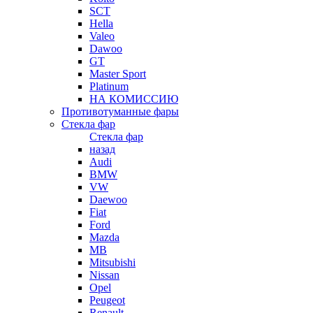
SCT
Hella
Valeo
Dawoo
GT
Master Sport
Platinum
НА КОМИССИЮ
Противотуманные фары
Стекла фар
Стекла фар
назад
Audi
BMW
VW
Daewoo
Fiat
Ford
Mazda
MB
Mitsubishi
Nissan
Opel
Peugeot
Renault