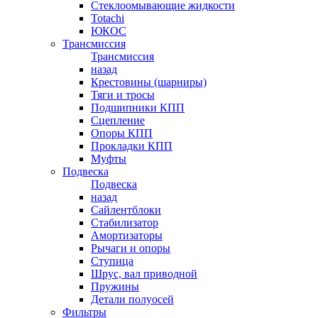
Стеклоомывающие жидкости
Totachi
ЮКОС
Трансмиссия
Трансмиссия
назад
Крестовины (шарниры)
Тяги и тросы
Подшипники КПП
Сцепление
Опоры КПП
Прокладки КПП
Муфты
Подвеска
Подвеска
назад
Сайлентблоки
Стабилизатор
Амортизаторы
Рычаги и опоры
Ступица
Шрус, вал приводной
Пружины
Детали полуосей
Фильтры