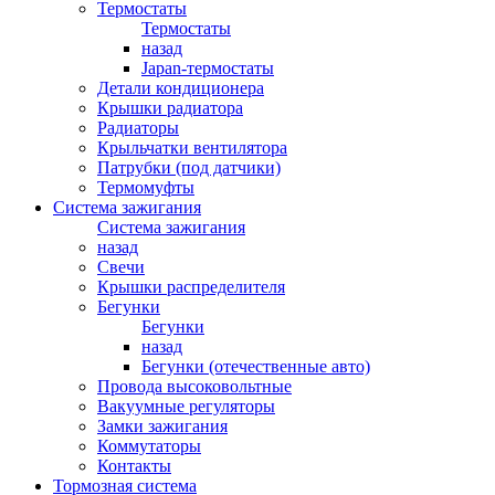
Термостаты
Термостаты
назад
Japan-термостаты
Детали кондиционера
Крышки радиатора
Радиаторы
Крыльчатки вентилятора
Патрубки (под датчики)
Термомуфты
Система зажигания
Система зажигания
назад
Свечи
Крышки распределителя
Бегунки
Бегунки
назад
Бегунки (отечественные авто)
Провода высоковольтные
Вакуумные регуляторы
Замки зажигания
Коммутаторы
Контакты
Тормозная система