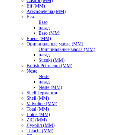
Castrol (ММ)
Elf (ММ)
Areca/Selenia (ММ)
Esso
Esso
назад
Esso (ММ)
Eneos (ММ)
Оригинальные масла (ММ)
Оригинальные масла (ММ)
назад
Suzuki (ММ)
British Petroleum (ММ)
Neste
Neste
назад
Neste (ММ)
Shell Германия
Shell (ММ)
Valvoline (ММ)
Total (ММ)
Lotos (ММ)
ZiC (ММ)
Лукойл (ММ)
Totachi (MM)