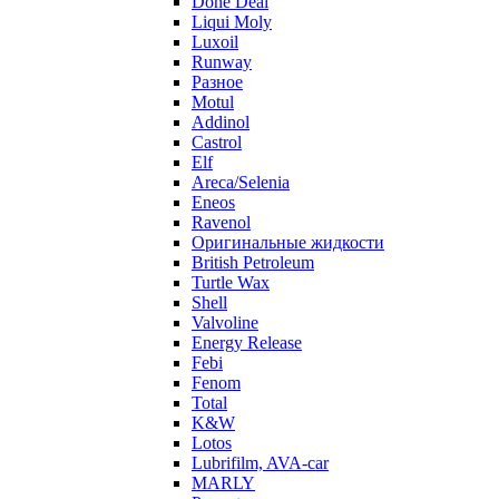
Done Deal
Liqui Moly
Luxoil
Runway
Разное
Motul
Addinol
Castrol
Elf
Areca/Selenia
Eneos
Ravenol
Оригинальные жидкости
British Petroleum
Turtle Wax
Shell
Valvoline
Energy Release
Febi
Fenom
Total
K&W
Lotos
Lubrifilm, AVA-car
MARLY