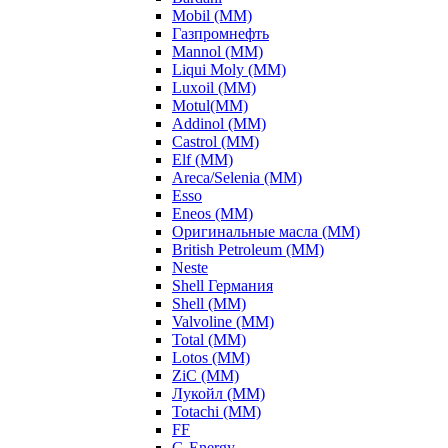
Mobil (ММ)
Газпромнефть
Mannol (ММ)
Liqui Moly (ММ)
Luxoil (ММ)
Motul(ММ)
Addinol (ММ)
Castrol (ММ)
Elf (ММ)
Areca/Selenia (ММ)
Esso
Eneos (ММ)
Оригинальные масла (ММ)
British Petroleum (ММ)
Neste
Shell Германия
Shell (ММ)
Valvoline (ММ)
Total (ММ)
Lotos (ММ)
ZiC (ММ)
Лукойл (ММ)
Totachi (MM)
FF
G-Energy