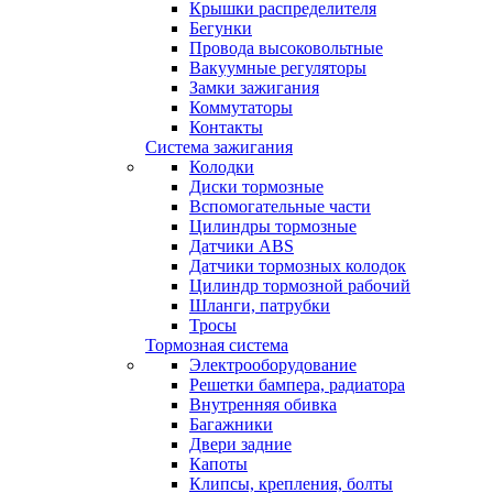
Крышки распределителя
Бегунки
Провода высоковольтные
Вакуумные регуляторы
Замки зажигания
Коммутаторы
Контакты
Система зажигания
Колодки
Диски тормозные
Вспомогательные части
Цилиндры тормозные
Датчики ABS
Датчики тормозных колодок
Цилиндр тормозной рабочий
Шланги, патрубки
Тросы
Тормозная система
Электрооборудование
Решетки бампера, радиатора
Внутренняя обивка
Багажники
Двери задние
Капоты
Клипсы, крепления, болты