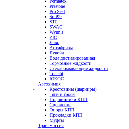
Permatex
Prestone
Pro Seal
Soft99
STP
SWAG
Wynn's
ZIC
Лавр
Антифризы
Лукойл
Вода дистилированная
Тормозные жидкости
Стеклоомывающие жидкости
Totachi
ЮКОС
Автохимия
Крестовины (шарниры)
Тяги и тросы
Подшипники КПП
Сцепление
Опоры КПП
Прокладки КПП
Муфты
Трансмиссия