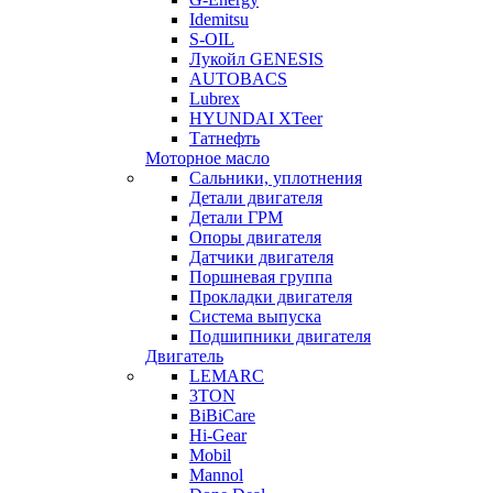
Idemitsu
S-OIL
Лукойл GENESIS
AUTOBACS
Lubrex
HYUNDAI XTeer
Татнефть
Моторное масло
Сальники, уплотнения
Детали двигателя
Детали ГРМ
Опоры двигателя
Датчики двигателя
Поршневая группа
Прокладки двигателя
Система выпуска
Подшипники двигателя
Двигатель
LEMARC
3TON
BiBiCare
Hi-Gear
Mobil
Mannol