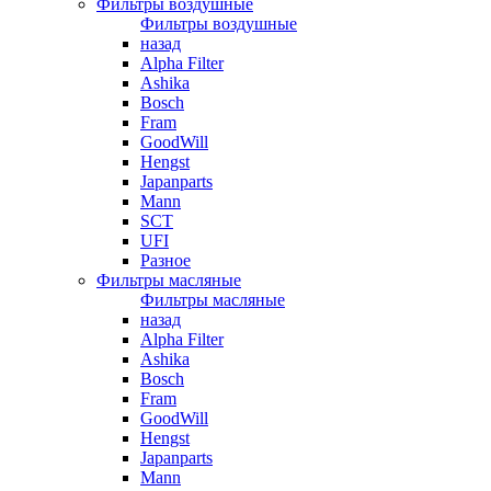
Фильтры воздушные
Фильтры воздушные
назад
Alpha Filter
Ashika
Bosch
Fram
GoodWill
Hengst
Japanparts
Mann
SCT
UFI
Разное
Фильтры масляные
Фильтры масляные
назад
Alpha Filter
Ashika
Bosch
Fram
GoodWill
Hengst
Japanparts
Mann