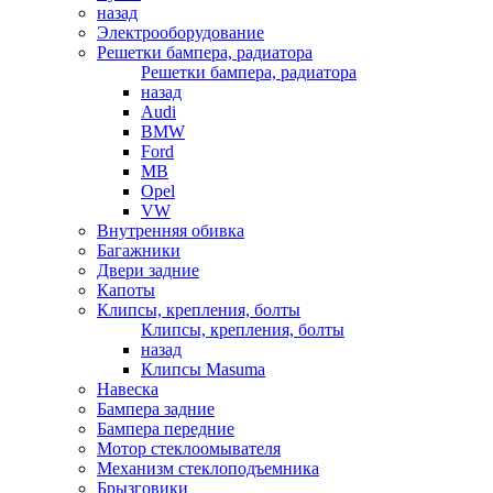
назад
Электрооборудование
Решетки бампера, радиатора
Решетки бампера, радиатора
назад
Audi
BMW
Ford
MB
Opel
VW
Внутренняя обивка
Багажники
Двери задние
Капоты
Клипсы, крепления, болты
Клипсы, крепления, болты
назад
Клипсы Masuma
Навеска
Бампера задние
Бампера передние
Мотор стеклоомывателя
Механизм стеклоподъемника
Брызговики