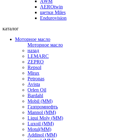
AWM
AEROtwin
щетки Miles
Endurovision
каталог
Моторное масло
Моторное масло
назад
LEMARC
ZEPRO
Repsol
Mirax
Petronas
Avista
Orlen Oil
Bardahl
Mobil (ММ)
Газпромнефть
Mannol (ММ)
Liqui Moly (ММ)
Luxoil (ММ)
Motul(ММ)
Addinol (ММ)