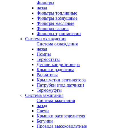
Фильтры
назад
Фильтры топливные
Фильтры воздушные
Фильтры масляные
Фильтры салона
Фильтры трансмиссии
Система охлаждения
Система охлаждения
назад
Помпы
Термостаты
Детали кондиционера
Крышки радиатора
Радиаторы
Крыльчатки вентилятора
Патрубки (под датчики)
Термомуфты
Система зажигания
Система зажигания
назад
Свечи
Крышки распределителя
Бегунки
Провода высоковольтные