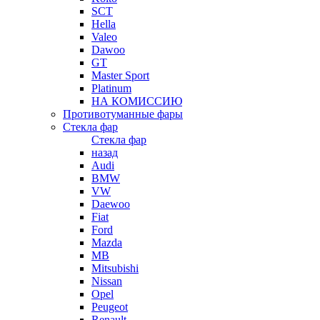
SCT
Hella
Valeo
Dawoo
GT
Master Sport
Platinum
НА КОМИССИЮ
Противотуманные фары
Стекла фар
Стекла фар
назад
Audi
BMW
VW
Daewoo
Fiat
Ford
Mazda
MB
Mitsubishi
Nissan
Opel
Peugeot
Renault