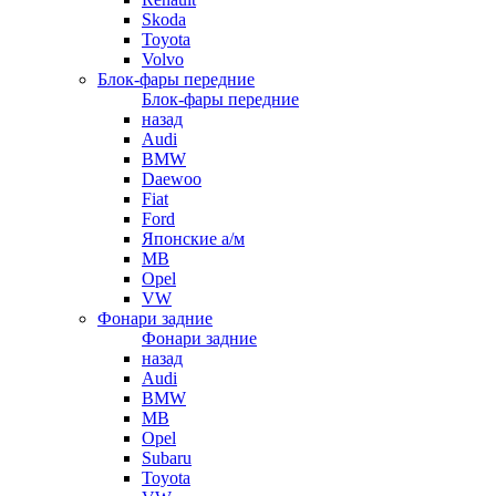
Skoda
Toyota
Volvo
Блок-фары передние
Блок-фары передние
назад
Audi
BMW
Daewoo
Fiat
Ford
Японские а/м
MB
Opel
VW
Фонари задние
Фонари задние
назад
Audi
BMW
MB
Opel
Subaru
Toyota