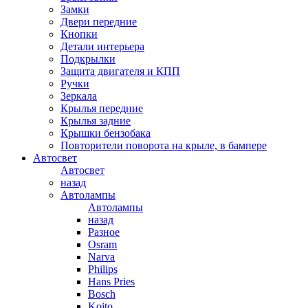
Замки
Двери передние
Кнопки
Детали интерьера
Подкрылки
Защита двигателя и КПП
Ручки
Зеркала
Крылья передние
Крылья задние
Крышки бензобака
Повторители поворота на крыле, в бампере
Автосвет
Автосвет
назад
Автолампы
Автолампы
назад
Разное
Osram
Narva
Philips
Hans Pries
Bosch
Koito