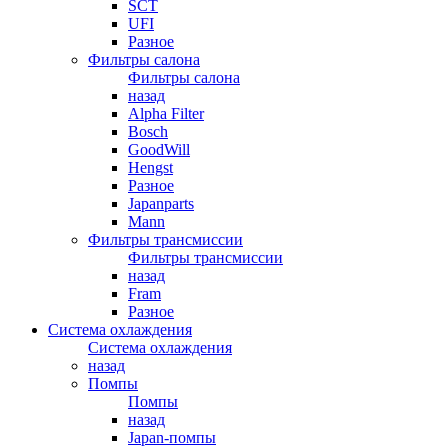
SCT
UFI
Разное
Фильтры салона
Фильтры салона
назад
Alpha Filter
Bosch
GoodWill
Hengst
Разное
Japanparts
Mann
Фильтры трансмиссии
Фильтры трансмиссии
назад
Fram
Разное
Система охлаждения
Система охлаждения
назад
Помпы
Помпы
назад
Japan-помпы