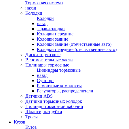
Тормозная система
назад
Колодки
Колодки
назад
Japan-колодки
Колодки передние
Колодки задние
Колодки задние (отечественные авто)
Колодки передние (отечественные авто)
Диски тормозные
Вспомогательные части
Цилиндры тормозные
Цилиндры тормозные
назад
Суппорт
Ремонтные комплекты
Регуляторы, распределители
Датчики ABS
Датчики тормозных колодок
Цилиндр тормозной рабочий
Шланги, патрубки
Тросы
Кузов
Кузов