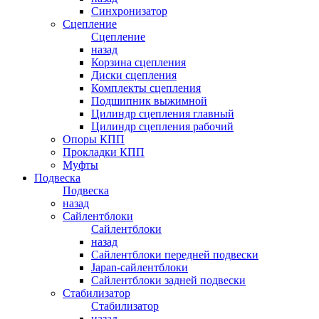
Синхронизатор
Сцепление
Сцепление
назад
Корзина сцепления
Диски сцепления
Комплекты сцепления
Подшипник выжимной
Цилиндр сцепления главный
Цилиндр сцепления рабочий
Опоры КПП
Прокладки КПП
Муфты
Подвеска
Подвеска
назад
Сайлентблоки
Сайлентблоки
назад
Сайлентблоки передней подвески
Japan-сайлентблоки
Сайлентблоки задней подвески
Стабилизатор
Стабилизатор
назад