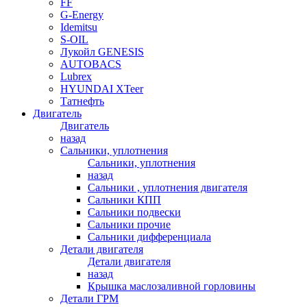
FF
G-Energy
Idemitsu
S-OIL
Лукойл GENESIS
AUTOBACS
Lubrex
HYUNDAI XTeer
Татнефть
Двигатель
Двигатель
назад
Сальники, уплотнения
Сальники, уплотнения
назад
Сальники , уплотнения двигателя
Сальники КПП
Сальники подвески
Сальники прочие
Сальники дифференциала
Детали двигателя
Детали двигателя
назад
Крышка маслозаливной горловины
Детали ГРМ