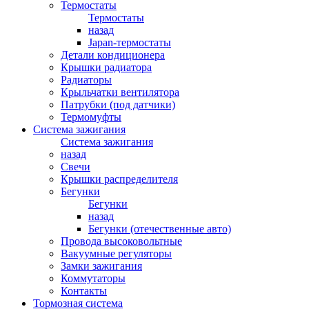
Термостаты
Термостаты
назад
Japan-термостаты
Детали кондиционера
Крышки радиатора
Радиаторы
Крыльчатки вентилятора
Патрубки (под датчики)
Термомуфты
Система зажигания
Система зажигания
назад
Свечи
Крышки распределителя
Бегунки
Бегунки
назад
Бегунки (отечественные авто)
Провода высоковольтные
Вакуумные регуляторы
Замки зажигания
Коммутаторы
Контакты
Тормозная система