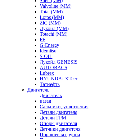
Shell (ММ)
Valvoline (ММ)
Total (ММ)
Lotos (ММ)
ZiC (ММ)
Лукойл (ММ)
Totachi (MM)
FF
G-Energy
Idemitsu
S-OIL
Лукойл GENESIS
AUTOBACS
Lubrex
HYUNDAI XTeer
Татнефть
Двигатель
Двигатель
назад
Сальники, уплотнения
Детали двигателя
Детали ГРМ
Опоры двигателя
Датчики двигателя
Поршневая группа