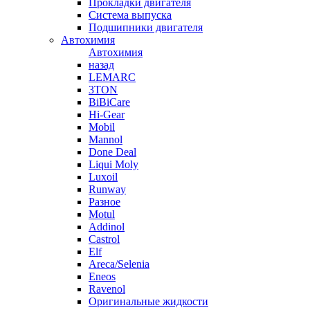
Прокладки двигателя
Система выпуска
Подшипники двигателя
Автохимия
Автохимия
назад
LEMARC
3TON
BiBiCare
Hi-Gear
Mobil
Mannol
Done Deal
Liqui Moly
Luxoil
Runway
Разное
Motul
Addinol
Castrol
Elf
Areca/Selenia
Eneos
Ravenol
Оригинальные жидкости