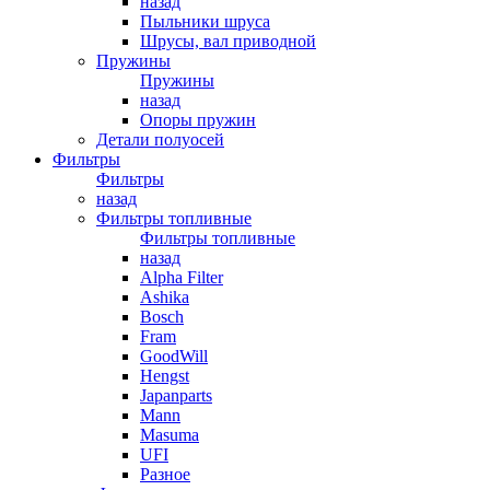
назад
Пыльники шруса
Шрусы, вал приводной
Пружины
Пружины
назад
Опоры пружин
Детали полуосей
Фильтры
Фильтры
назад
Фильтры топливные
Фильтры топливные
назад
Alpha Filter
Ashika
Bosch
Fram
GoodWill
Hengst
Japanparts
Mann
Masuma
UFI
Разное