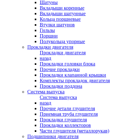
Шатуны
Вкладыши коренные
Вкладыши шатунные
Кольца поршневые
Втулки шатунов
Гильзы
Поршни
Полукольца упорные
Прокладки двигателя
Прокладки двигателя
назад
Прокладки головки блока
Прочие прокладки
Прокладки клапанной крышки
Комплекты прокладок двигателя
Прокладки поддона
Система выпуска
Система выпуска
назад
Прочие детали глушителя
Приемная труба глушителя
Прокладки глушителя
Прокладки коллекторов
Части глушителя (металлорукав)
Подшипники двигателя