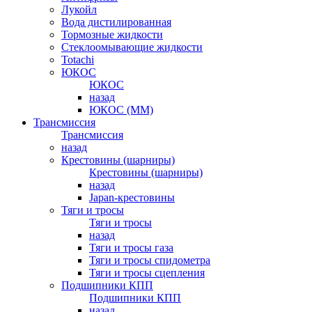
Лукойл
Вода дистилированная
Тормозные жидкости
Стеклоомывающие жидкости
Totachi
ЮКОС
ЮКОС
назад
ЮКОС (ММ)
Трансмиссия
Трансмиссия
назад
Крестовины (шарниры)
Крестовины (шарниры)
назад
Japan-крестовины
Тяги и тросы
Тяги и тросы
назад
Тяги и тросы газа
Тяги и тросы спидометра
Тяги и тросы сцепления
Подшипники КПП
Подшипники КПП
назад