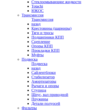
Стеклоомывающие жидкости
Totachi
ЮКОС
Трансмиссия
Трансмиссия
назад
Крестовины (шарниры)
Тяги и тросы
Подшипники КПП
Сцепление
Опоры КПП
Прокладки КПП
Муфты
Подвеска
Подвеска
назад
Сайлентблоки
Стабилизатор
Амортизаторы
Рычаги и опоры
Ступица
Шрус, вал приводной
Пружины
Детали полуосей
Фильтры