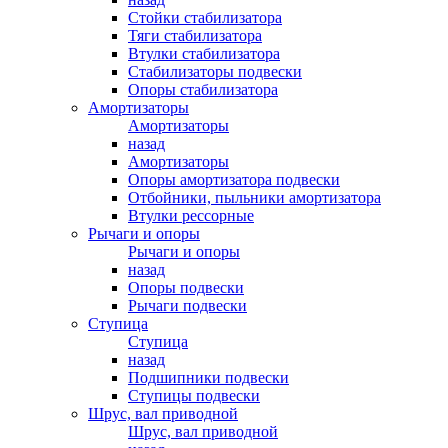
Стойки стабилизатора
Тяги стабилизатора
Втулки стабилизатора
Стабилизаторы подвески
Опоры стабилизатора
Амортизаторы
Амортизаторы
назад
Амортизаторы
Опоры амортизатора подвески
Отбойники, пыльники амортизатора
Втулки рессорные
Рычаги и опоры
Рычаги и опоры
назад
Опоры подвески
Рычаги подвески
Ступица
Ступица
назад
Подшипники подвески
Ступицы подвески
Шрус, вал приводной
Шрус, вал приводной