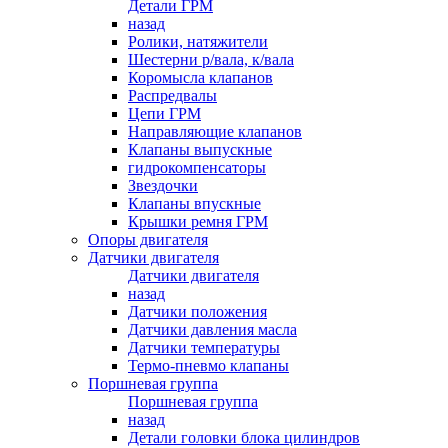
Детали ГРМ
назад
Ролики, натяжители
Шестерни р/вала, к/вала
Коромысла клапанов
Распредвалы
Цепи ГРМ
Направляющие клапанов
Клапаны выпускные
гидрокомпенсаторы
Звездочки
Клапаны впускные
Крышки ремня ГРМ
Опоры двигателя
Датчики двигателя
Датчики двигателя
назад
Датчики положения
Датчики давления масла
Датчики температуры
Термо-пневмо клапаны
Поршневая группа
Поршневая группа
назад
Детали головки блока цилиндров