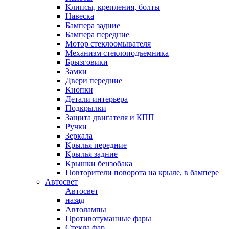
Клипсы, крепления, болты
Навеска
Бампера задние
Бампера передние
Мотор стеклоомывателя
Механизм стеклоподъемника
Брызговики
Замки
Двери передние
Кнопки
Детали интерьера
Подкрылки
Защита двигателя и КПП
Ручки
Зеркала
Крылья передние
Крылья задние
Крышки бензобака
Повторители поворота на крыле, в бампере
Автосвет
Автосвет
назад
Автолампы
Противотуманные фары
Стекла фар