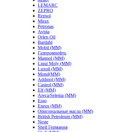
LEMARC
ZEPRO
Repsol
Mirax
Petronas
Avista
Orlen Oil
Bardahl
Mobil (ММ)
Газпромнефть
Mannol (ММ)
Liqui Moly (ММ)
Luxoil (ММ)
Motul(ММ)
Addinol (ММ)
Castrol (ММ)
Elf (ММ)
Areca/Selenia (ММ)
Esso
Eneos (ММ)
Оригинальные масла (ММ)
British Petroleum (ММ)
Neste
Shell Германия