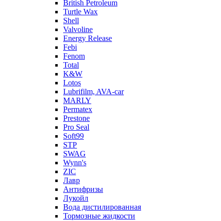
British Petroleum
Turtle Wax
Shell
Valvoline
Energy Release
Febi
Fenom
Total
K&W
Lotos
Lubrifilm, AVA-car
MARLY
Permatex
Prestone
Pro Seal
Soft99
STP
SWAG
Wynn's
ZIC
Лавр
Антифризы
Лукойл
Вода дистилированная
Тормозные жидкости