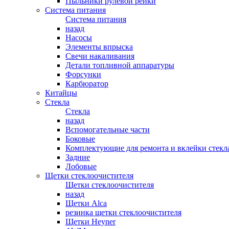
Пыльники рулевой рейки
Система питания
Система питания
назад
Насосы
Элементы впрыска
Свечи накаливания
Детали топливной аппаратуры
Форсунки
Карбюратор
Китайцы
Стекла
Стекла
назад
Вспомогательные части
Боковые
Комплектующие для ремонта и вклейки стекл
Задние
Лобовые
Щетки стеклоочистителя
Щетки стеклоочистителя
назад
Щетки Alca
резинка щетки стеклоочистителя
Щетки Heyner