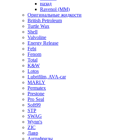
назад
Ravenol (ММ)
Оригинальные жидкости
British Petroleum
Turtle Wax
Shell
Valvoline
Energy Release
Febi
Fenom
Total
K&W
Lotos
Lubrifilm, AVA-car
MARLY
Permatex
Prestone
Pro Seal
Soft99
STP
SWAG
Wynn's
ZIC
Лавр
Антифризы