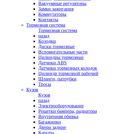
Вакуумные регуляторы
Замки зажигания
Коммутаторы
Контакты
Тормозная система
Тормозная система
назад
Колодки
Диски тормозные
Вспомогательные части
Цилиндры тормозные
Датчики ABS
Датчики тормозных колодок
Цилиндр тормозной рабочий
Шланги, патрубки
Тросы
Кузов
Кузов
назад
Электрооборудование
Решетки бампера, радиатора
Внутренняя обивка
Багажники
Двери задние
Капоты