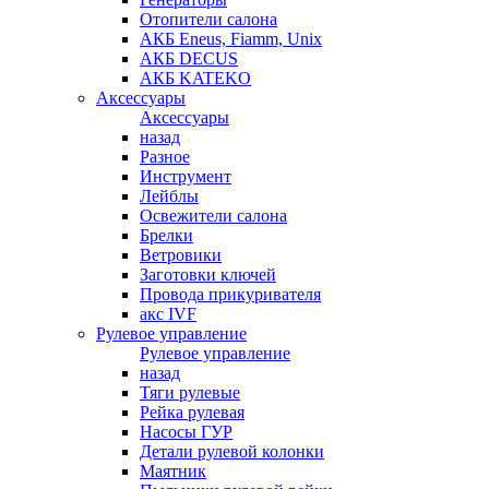
Отопители салона
АКБ Eneus, Fiamm, Unix
АКБ DECUS
АКБ KATEKO
Аксессуары
Аксессуары
назад
Разное
Инструмент
Лейблы
Освежители салона
Брелки
Ветровики
Заготовки ключей
Провода прикуривателя
акс IVF
Рулевое управление
Рулевое управление
назад
Тяги рулевые
Рейка рулевая
Насосы ГУР
Детали рулевой колонки
Маятник