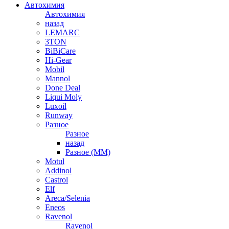
Автохимия
Автохимия
назад
LEMARC
3TON
BiBiCare
Hi-Gear
Mobil
Mannol
Done Deal
Liqui Moly
Luxoil
Runway
Разное
Разное
назад
Разное (ММ)
Motul
Addinol
Castrol
Elf
Areca/Selenia
Eneos
Ravenol
Ravenol