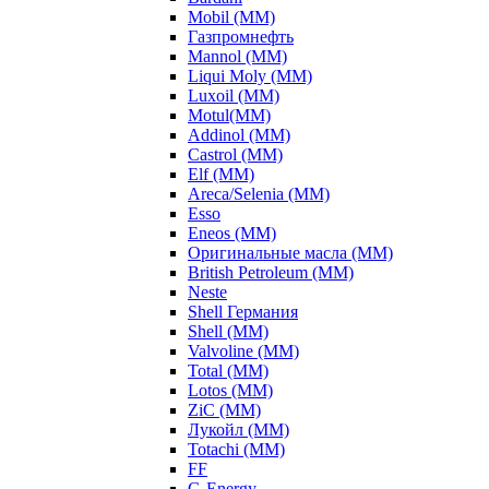
Mobil (ММ)
Газпромнефть
Mannol (ММ)
Liqui Moly (ММ)
Luxoil (ММ)
Motul(ММ)
Addinol (ММ)
Castrol (ММ)
Elf (ММ)
Areca/Selenia (ММ)
Esso
Eneos (ММ)
Оригинальные масла (ММ)
British Petroleum (ММ)
Neste
Shell Германия
Shell (ММ)
Valvoline (ММ)
Total (ММ)
Lotos (ММ)
ZiC (ММ)
Лукойл (ММ)
Totachi (MM)
FF
G-Energy