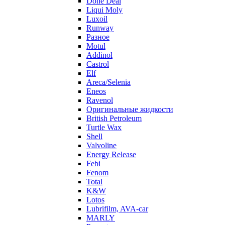
Done Deal
Liqui Moly
Luxoil
Runway
Разное
Motul
Addinol
Castrol
Elf
Areca/Selenia
Eneos
Ravenol
Оригинальные жидкости
British Petroleum
Turtle Wax
Shell
Valvoline
Energy Release
Febi
Fenom
Total
K&W
Lotos
Lubrifilm, AVA-car
MARLY