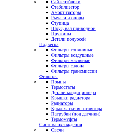
Сайлентблоки
Стабилизатор
Амортизаторы
Рычаги и опоры
Ступица
Шрус, вал приводной
Пружины
Детали полуосей
Подвеска
Фильтры топливные
Фильтры воздушные
Фильтры масляные
Фильтры салона
Фильтры трансмиссии
Фильтры
Помпы
Термостаты
Детали кондиционера
Крышки радиатора
Радиаторы
Крыльчатки вентилятора
Патрубки (под датчики)
Термомуфты
Система охлаждения
Свечи