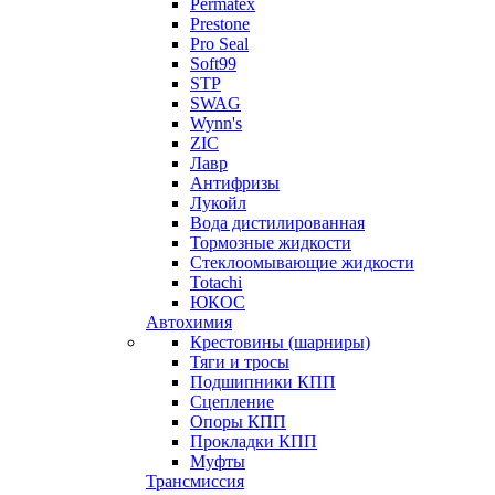
Permatex
Prestone
Pro Seal
Soft99
STP
SWAG
Wynn's
ZIC
Лавр
Антифризы
Лукойл
Вода дистилированная
Тормозные жидкости
Стеклоомывающие жидкости
Totachi
ЮКОС
Автохимия
Крестовины (шарниры)
Тяги и тросы
Подшипники КПП
Сцепление
Опоры КПП
Прокладки КПП
Муфты
Трансмиссия