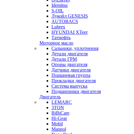
Idemitsu
S-OIL
Лукойл GENESIS
AUTOBACS
Lubrex
HYUNDAI XTeer
Татнефть
Моторное масло
Сальники, уплотнения
Детали двигателя
Детали ГРМ
Опоры двигателя
Датчики двигателя
Поршневая группа
Прокладки двигателя
Система выпуска
Подшипники двигателя
Двигатель
LEMARC
3TON
BiBiCare
Hi-Gear
Mobil
Mannol