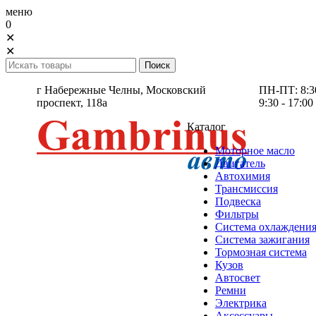
меню
0
✕
✕
г Набережные Челны,
Московский
ПН-ПТ: 8:30 
проспект, 118а
9:30 - 17:00
Каталог
Моторное масло
Двигатель
Автохимия
Трансмиссия
Подвеска
Фильтры
Система охлаждени
Система зажигания
Тормозная система
Кузов
Автосвет
Ремни
Электрика
Аксессуары