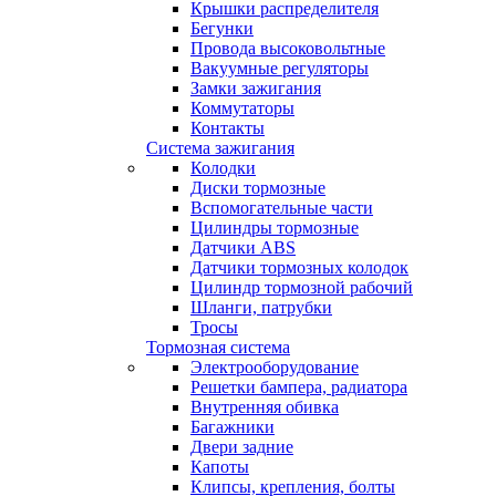
Крышки распределителя
Бегунки
Провода высоковольтные
Вакуумные регуляторы
Замки зажигания
Коммутаторы
Контакты
Система зажигания
Колодки
Диски тормозные
Вспомогательные части
Цилиндры тормозные
Датчики ABS
Датчики тормозных колодок
Цилиндр тормозной рабочий
Шланги, патрубки
Тросы
Тормозная система
Электрооборудование
Решетки бампера, радиатора
Внутренняя обивка
Багажники
Двери задние
Капоты
Клипсы, крепления, болты