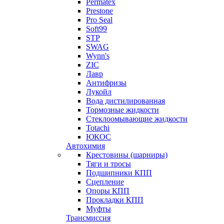
Permatex
Prestone
Pro Seal
Soft99
STP
SWAG
Wynn's
ZIC
Лавр
Антифризы
Лукойл
Вода дистилированная
Тормозные жидкости
Стеклоомывающие жидкости
Totachi
ЮКОС
Автохимия
Крестовины (шарниры)
Тяги и тросы
Подшипники КПП
Сцепление
Опоры КПП
Прокладки КПП
Муфты
Трансмиссия