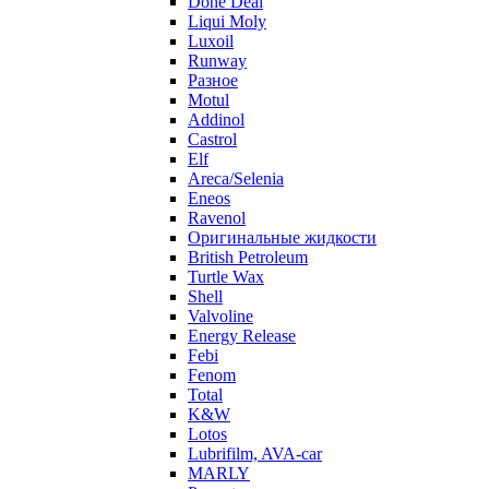
Done Deal
Liqui Moly
Luxoil
Runway
Разное
Motul
Addinol
Castrol
Elf
Areca/Selenia
Eneos
Ravenol
Оригинальные жидкости
British Petroleum
Turtle Wax
Shell
Valvoline
Energy Release
Febi
Fenom
Total
K&W
Lotos
Lubrifilm, AVA-car
MARLY