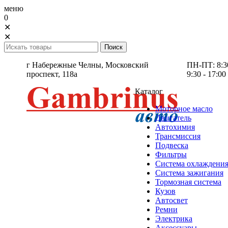
меню
0
✕
✕
г Набережные Челны,
Московский
ПН-ПТ: 8:30 
проспект, 118а
9:30 - 17:00
Каталог
Моторное масло
Двигатель
Автохимия
Трансмиссия
Подвеска
Фильтры
Система охлаждени
Система зажигания
Тормозная система
Кузов
Автосвет
Ремни
Электрика
Аксессуары