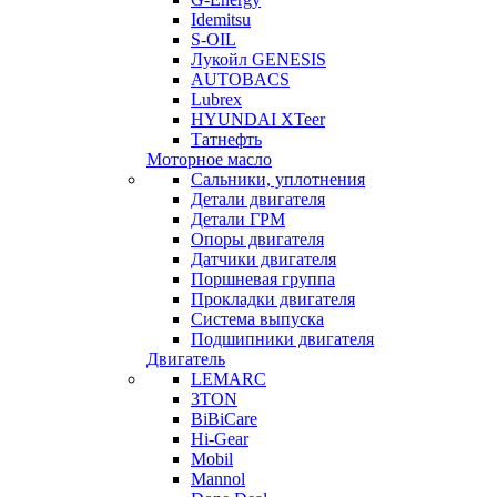
Idemitsu
S-OIL
Лукойл GENESIS
AUTOBACS
Lubrex
HYUNDAI XTeer
Татнефть
Моторное масло
Сальники, уплотнения
Детали двигателя
Детали ГРМ
Опоры двигателя
Датчики двигателя
Поршневая группа
Прокладки двигателя
Система выпуска
Подшипники двигателя
Двигатель
LEMARC
3TON
BiBiCare
Hi-Gear
Mobil
Mannol