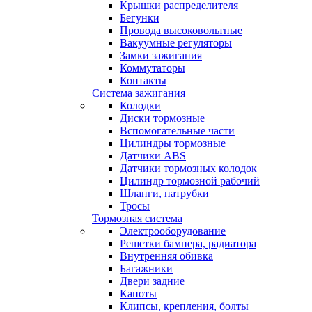
Крышки распределителя
Бегунки
Провода высоковольтные
Вакуумные регуляторы
Замки зажигания
Коммутаторы
Контакты
Система зажигания
Колодки
Диски тормозные
Вспомогательные части
Цилиндры тормозные
Датчики ABS
Датчики тормозных колодок
Цилиндр тормозной рабочий
Шланги, патрубки
Тросы
Тормозная система
Электрооборудование
Решетки бампера, радиатора
Внутренняя обивка
Багажники
Двери задние
Капоты
Клипсы, крепления, болты