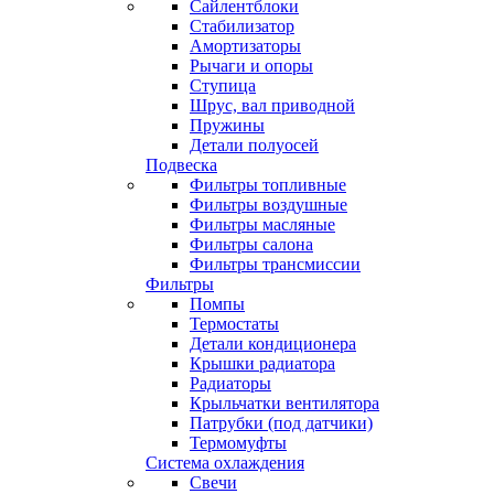
Сайлентблоки
Стабилизатор
Амортизаторы
Рычаги и опоры
Ступица
Шрус, вал приводной
Пружины
Детали полуосей
Подвеска
Фильтры топливные
Фильтры воздушные
Фильтры масляные
Фильтры салона
Фильтры трансмиссии
Фильтры
Помпы
Термостаты
Детали кондиционера
Крышки радиатора
Радиаторы
Крыльчатки вентилятора
Патрубки (под датчики)
Термомуфты
Система охлаждения
Свечи