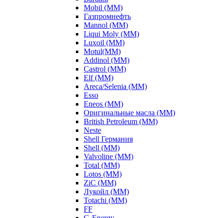
Mobil (ММ)
Газпромнефть
Mannol (ММ)
Liqui Moly (ММ)
Luxoil (ММ)
Motul(ММ)
Addinol (ММ)
Castrol (ММ)
Elf (ММ)
Areca/Selenia (ММ)
Esso
Eneos (ММ)
Оригинальные масла (ММ)
British Petroleum (ММ)
Neste
Shell Германия
Shell (ММ)
Valvoline (ММ)
Total (ММ)
Lotos (ММ)
ZiC (ММ)
Лукойл (ММ)
Totachi (MM)
FF
G-Energy