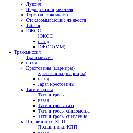
Лукойл
Вода дистилированная
Тормозные жидкости
Стеклоомывающие жидкости
Totachi
ЮКОС
ЮКОС
назад
ЮКОС (ММ)
Трансмиссия
Трансмиссия
назад
Крестовины (шарниры)
Крестовины (шарниры)
назад
Japan-крестовины
Тяги и тросы
Тяги и тросы
назад
Тяги и тросы газа
Тяги и тросы спидометра
Тяги и тросы сцепления
Подшипники КПП
Подшипники КПП
назад