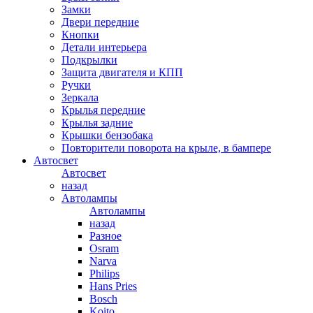
Замки
Двери передние
Кнопки
Детали интерьера
Подкрылки
Защита двигателя и КПП
Ручки
Зеркала
Крылья передние
Крылья задние
Крышки бензобака
Повторители поворота на крыле, в бампере
Автосвет
Автосвет
назад
Автолампы
Автолампы
назад
Разное
Osram
Narva
Philips
Hans Pries
Bosch
Koito