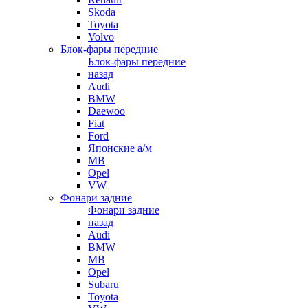
Skoda
Toyota
Volvo
Блок-фары передние
Блок-фары передние
назад
Audi
BMW
Daewoo
Fiat
Ford
Японские а/м
MB
Opel
VW
Фонари задние
Фонари задние
назад
Audi
BMW
MB
Opel
Subaru
Toyota