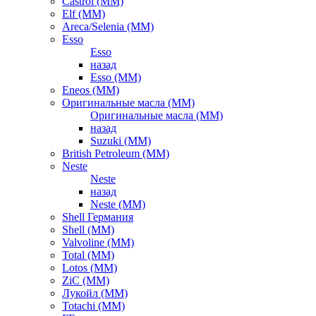
Castrol (ММ)
Elf (ММ)
Areca/Selenia (ММ)
Esso
Esso
назад
Esso (ММ)
Eneos (ММ)
Оригинальные масла (ММ)
Оригинальные масла (ММ)
назад
Suzuki (ММ)
British Petroleum (ММ)
Neste
Neste
назад
Neste (ММ)
Shell Германия
Shell (ММ)
Valvoline (ММ)
Total (ММ)
Lotos (ММ)
ZiC (ММ)
Лукойл (ММ)
Totachi (MM)