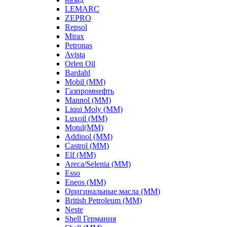
LEMARC
ZEPRO
Repsol
Mirax
Petronas
Avista
Orlen Oil
Bardahl
Mobil (ММ)
Газпромнефть
Mannol (ММ)
Liqui Moly (ММ)
Luxoil (ММ)
Motul(ММ)
Addinol (ММ)
Castrol (ММ)
Elf (ММ)
Areca/Selenia (ММ)
Esso
Eneos (ММ)
Оригинальные масла (ММ)
British Petroleum (ММ)
Neste
Shell Германия