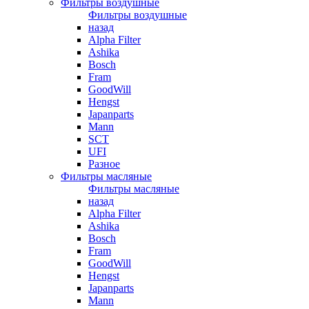
Фильтры воздушные
Фильтры воздушные
назад
Alpha Filter
Ashika
Bosch
Fram
GoodWill
Hengst
Japanparts
Mann
SCT
UFI
Разное
Фильтры масляные
Фильтры масляные
назад
Alpha Filter
Ashika
Bosch
Fram
GoodWill
Hengst
Japanparts
Mann