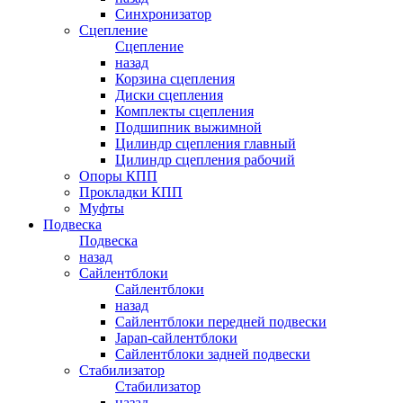
Синхронизатор
Сцепление
Сцепление
назад
Корзина сцепления
Диски сцепления
Комплекты сцепления
Подшипник выжимной
Цилиндр сцепления главный
Цилиндр сцепления рабочий
Опоры КПП
Прокладки КПП
Муфты
Подвеска
Подвеска
назад
Сайлентблоки
Сайлентблоки
назад
Сайлентблоки передней подвески
Japan-сайлентблоки
Сайлентблоки задней подвески
Стабилизатор
Стабилизатор
назад