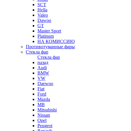
SCT
Hella
Valeo
Dawoo
GT
Master Sport
Platinum
НА КОМИССИЮ
Противотуманные фары
Стекла фар
Стекла фар
назад
Audi
BMW
VW
Daewoo
Fiat
Ford
Mazda
MB
Mitsubishi
Nissan
Opel
Peugeot
Renault