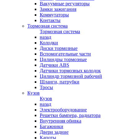
Вакуумные регуляторы
Замки зажигания
Коммутаторы
Контакты
Тормозная система
Тормозная система
назад
Колодки
Диски тормозные
Вспомогательные части
Цилиндры тормозные
Датчики ABS
Датчики тормозных колодок
Цилиндр тормозной рабочий
Шланги, патрубки
Тросы
Кузов
Кузов
назад
Электрооборудование
Решетки бампера, радиатора
Внутренняя обивка
Багажники
Двери задние
Капоты