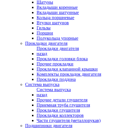
Шатуны
Вкладыши коренные
Вкладыши шатунные
Кольца поршневые
Втулки шатунов
Гильзы
Поршни
Полукольца упорные
Прокладки двигателя
Прокладки двигателя
назад
Прокладки головки блока
Прочие прокладки
Прокладки клапанной крышки
Комплекты прокладок двигателя
Прокладки поддона
Система выпуска
Система выпуска
назад
Прочие детали глушителя
Приемная труба глушителя
Прокладки глушителя
Прокладки коллекторов
Части глушителя (металлорукав)
Подшипники двигателя