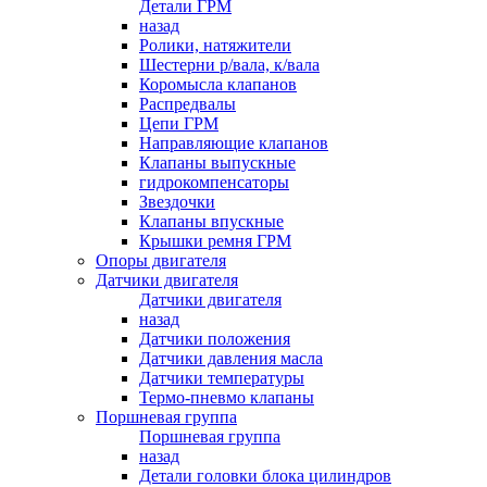
Детали ГРМ
назад
Ролики, натяжители
Шестерни р/вала, к/вала
Коромысла клапанов
Распредвалы
Цепи ГРМ
Направляющие клапанов
Клапаны выпускные
гидрокомпенсаторы
Звездочки
Клапаны впускные
Крышки ремня ГРМ
Опоры двигателя
Датчики двигателя
Датчики двигателя
назад
Датчики положения
Датчики давления масла
Датчики температуры
Термо-пневмо клапаны
Поршневая группа
Поршневая группа
назад
Детали головки блока цилиндров