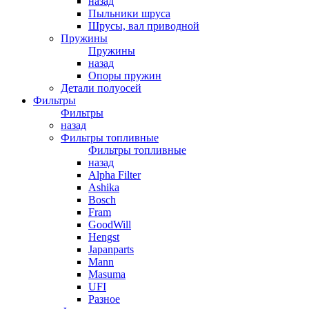
назад
Пыльники шруса
Шрусы, вал приводной
Пружины
Пружины
назад
Опоры пружин
Детали полуосей
Фильтры
Фильтры
назад
Фильтры топливные
Фильтры топливные
назад
Alpha Filter
Ashika
Bosch
Fram
GoodWill
Hengst
Japanparts
Mann
Masuma
UFI
Разное