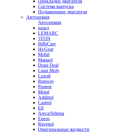
Прокладки двигателя
Система выпуска
Подшипники двигателя
Автохимия
Автохимия
назад
LEMARC
3TON
BiBiCare
Hi-Gear
Mobil
Mannol
Done Deal
Liqui Moly
Luxoil
Runway
Разное
Motul
Addinol
Castrol
Elf
Areca/Selenia
Eneos
Ravenol
Оригинальные жидкости