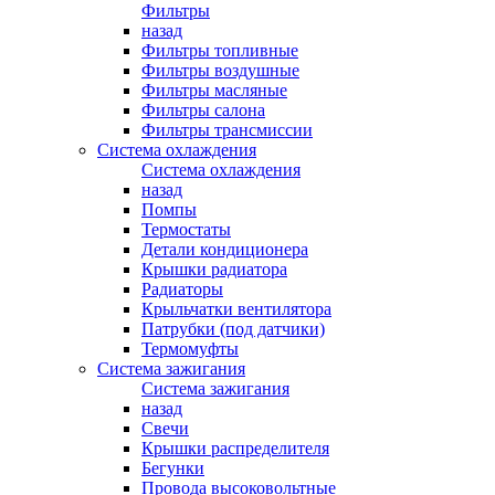
Фильтры
назад
Фильтры топливные
Фильтры воздушные
Фильтры масляные
Фильтры салона
Фильтры трансмиссии
Система охлаждения
Система охлаждения
назад
Помпы
Термостаты
Детали кондиционера
Крышки радиатора
Радиаторы
Крыльчатки вентилятора
Патрубки (под датчики)
Термомуфты
Система зажигания
Система зажигания
назад
Свечи
Крышки распределителя
Бегунки
Провода высоковольтные