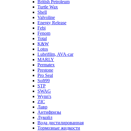
British Petroleum
Turtle Wax
Shell
Valvoline
Energy Release
Febi
Fenom
Total
K&W
Lotos
Lubrifilm, AVA-car
MARLY
Permatex
Prestone
Pro Seal
Soft99
STP
SWAG
Wynn's
ZIC
Лавр
Антифризы
Лукойл
Вода дистилированная
Тормозные жидкости