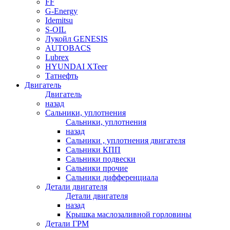
FF
G-Energy
Idemitsu
S-OIL
Лукойл GENESIS
AUTOBACS
Lubrex
HYUNDAI XTeer
Татнефть
Двигатель
Двигатель
назад
Сальники, уплотнения
Сальники, уплотнения
назад
Сальники , уплотнения двигателя
Сальники КПП
Сальники подвески
Сальники прочие
Сальники дифференциала
Детали двигателя
Детали двигателя
назад
Крышка маслозаливной горловины
Детали ГРМ