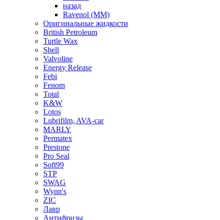
назад
Ravenol (ММ)
Оригинальные жидкости
British Petroleum
Turtle Wax
Shell
Valvoline
Energy Release
Febi
Fenom
Total
K&W
Lotos
Lubrifilm, AVA-car
MARLY
Permatex
Prestone
Pro Seal
Soft99
STP
SWAG
Wynn's
ZIC
Лавр
Антифризы