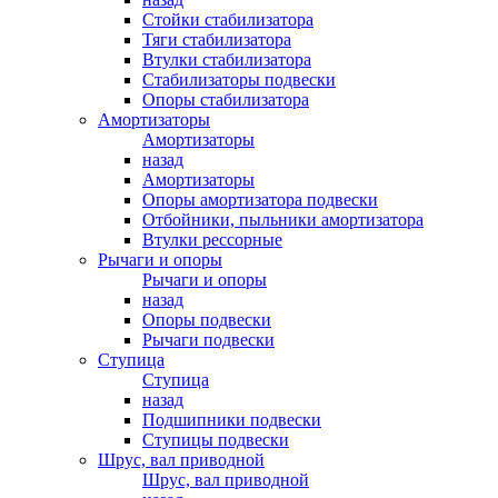
Стойки стабилизатора
Тяги стабилизатора
Втулки стабилизатора
Стабилизаторы подвески
Опоры стабилизатора
Амортизаторы
Амортизаторы
назад
Амортизаторы
Опоры амортизатора подвески
Отбойники, пыльники амортизатора
Втулки рессорные
Рычаги и опоры
Рычаги и опоры
назад
Опоры подвески
Рычаги подвески
Ступица
Ступица
назад
Подшипники подвески
Ступицы подвески
Шрус, вал приводной
Шрус, вал приводной