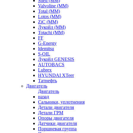
Shell (ММ)
Valvoline (ММ)
Total (ММ)
Lotos (ММ)
ZiC (ММ)
Лукойл (ММ)
Totachi (MM)
FF
G-Energy
Idemitsu
S-OIL
Лукойл GENESIS
AUTOBACS
Lubrex
HYUNDAI XTeer
Татнефть
Двигатель
Двигатель
назад
Сальники, уплотнения
Детали двигателя
Детали ГРМ
Опоры двигателя
Датчики двигателя
Поршневая группа