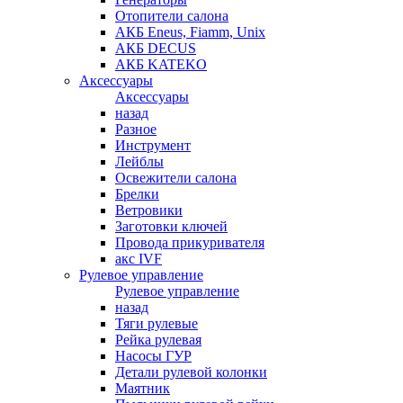
Отопители салона
АКБ Eneus, Fiamm, Unix
АКБ DECUS
АКБ KATEKO
Аксессуары
Аксессуары
назад
Разное
Инструмент
Лейблы
Освежители салона
Брелки
Ветровики
Заготовки ключей
Провода прикуривателя
акс IVF
Рулевое управление
Рулевое управление
назад
Тяги рулевые
Рейка рулевая
Насосы ГУР
Детали рулевой колонки
Маятник