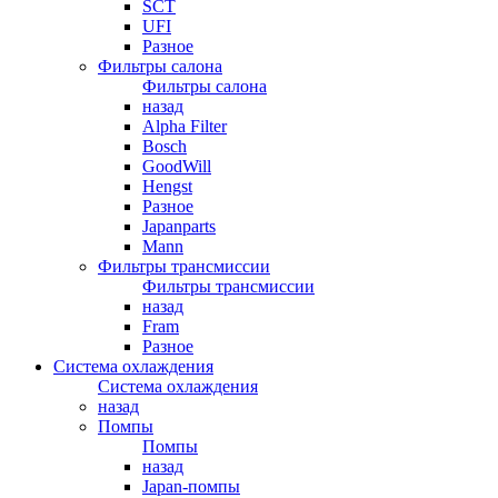
SCT
UFI
Разное
Фильтры салона
Фильтры салона
назад
Alpha Filter
Bosch
GoodWill
Hengst
Разное
Japanparts
Mann
Фильтры трансмиссии
Фильтры трансмиссии
назад
Fram
Разное
Система охлаждения
Система охлаждения
назад
Помпы
Помпы
назад
Japan-помпы