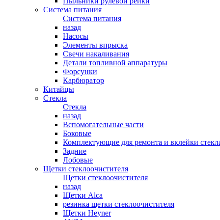
Пыльники рулевой рейки
Система питания
Система питания
назад
Насосы
Элементы впрыска
Свечи накаливания
Детали топливной аппаратуры
Форсунки
Карбюратор
Китайцы
Стекла
Стекла
назад
Вспомогательные части
Боковые
Комплектующие для ремонта и вклейки стекл
Задние
Лобовые
Щетки стеклоочистителя
Щетки стеклоочистителя
назад
Щетки Alca
резинка щетки стеклоочистителя
Щетки Heyner