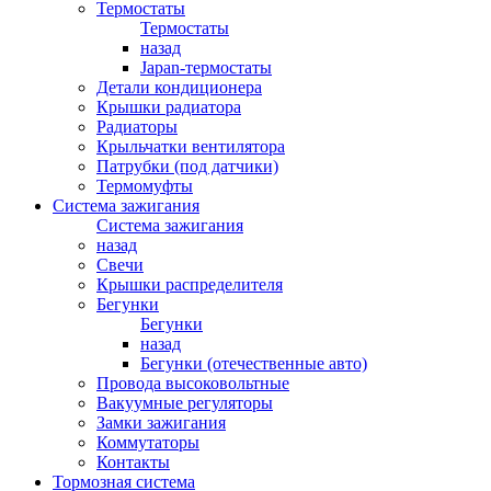
Термостаты
Термостаты
назад
Japan-термостаты
Детали кондиционера
Крышки радиатора
Радиаторы
Крыльчатки вентилятора
Патрубки (под датчики)
Термомуфты
Система зажигания
Система зажигания
назад
Свечи
Крышки распределителя
Бегунки
Бегунки
назад
Бегунки (отечественные авто)
Провода высоковольтные
Вакуумные регуляторы
Замки зажигания
Коммутаторы
Контакты
Тормозная система