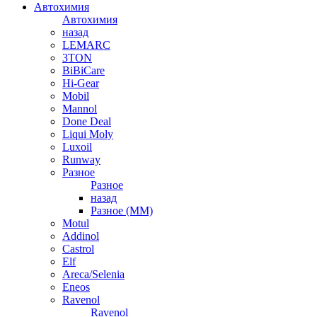
Автохимия
Автохимия
назад
LEMARC
3TON
BiBiCare
Hi-Gear
Mobil
Mannol
Done Deal
Liqui Moly
Luxoil
Runway
Разное
Разное
назад
Разное (ММ)
Motul
Addinol
Castrol
Elf
Areca/Selenia
Eneos
Ravenol
Ravenol