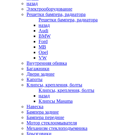
назад
Электрооборудование
Решетки бампера, радиатора
Решетки бампера, радиатора
назад
Audi
BMW
Ford
MB
Opel
VW
Внутренняя обивка
Багажники
Двери задние
Капоты
Клипсы, крепления, болты
Клипсы, крепления, болты
назад
Клипсы Masuma
Навеска
Бампера задние
Бампера передние
Мотор стеклоомывателя
Механизм стеклоподъемника
Брызговики