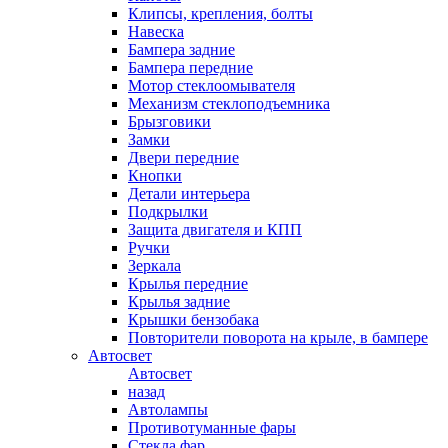
Клипсы, крепления, болты
Навеска
Бампера задние
Бампера передние
Мотор стеклоомывателя
Механизм стеклоподъемника
Брызговики
Замки
Двери передние
Кнопки
Детали интерьера
Подкрылки
Защита двигателя и КПП
Ручки
Зеркала
Крылья передние
Крылья задние
Крышки бензобака
Повторители поворота на крыле, в бампере
Автосвет
Автосвет
назад
Автолампы
Противотуманные фары
Стекла фар