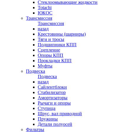
Стеклоомывающие жидкости
Totachi
ЮКОС
Трансмиссия
Трансмиссия
назад
Крестовины (шарниры)
Тяги и тросы
Подшипники КПП
Сцепление
Опоры КПП
Прокладки КПП
Муфты
Подвеска
Подвеска
назад
Сайлентблоки
Стабилизатор
Амортизаторы
Рычаги и опоры
Ступица
Шрус, вал приводной
Пружины
Детали полуосей
Фильтры