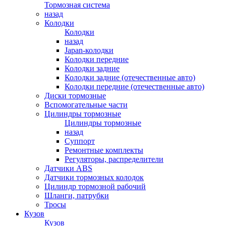
Тормозная система
назад
Колодки
Колодки
назад
Japan-колодки
Колодки передние
Колодки задние
Колодки задние (отечественные авто)
Колодки передние (отечественные авто)
Диски тормозные
Вспомогательные части
Цилиндры тормозные
Цилиндры тормозные
назад
Суппорт
Ремонтные комплекты
Регуляторы, распределители
Датчики ABS
Датчики тормозных колодок
Цилиндр тормозной рабочий
Шланги, патрубки
Тросы
Кузов
Кузов