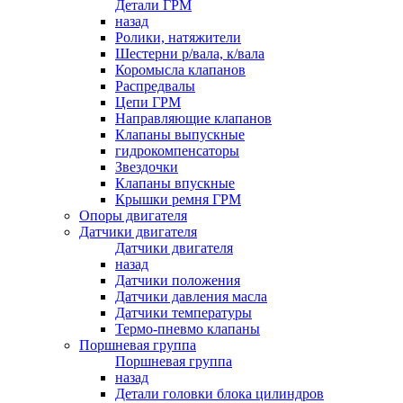
Детали ГРМ
назад
Ролики, натяжители
Шестерни р/вала, к/вала
Коромысла клапанов
Распредвалы
Цепи ГРМ
Направляющие клапанов
Клапаны выпускные
гидрокомпенсаторы
Звездочки
Клапаны впускные
Крышки ремня ГРМ
Опоры двигателя
Датчики двигателя
Датчики двигателя
назад
Датчики положения
Датчики давления масла
Датчики температуры
Термо-пневмо клапаны
Поршневая группа
Поршневая группа
назад
Детали головки блока цилиндров