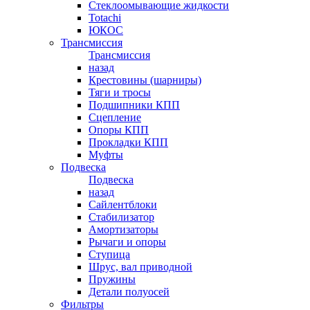
Стеклоомывающие жидкости
Totachi
ЮКОС
Трансмиссия
Трансмиссия
назад
Крестовины (шарниры)
Тяги и тросы
Подшипники КПП
Сцепление
Опоры КПП
Прокладки КПП
Муфты
Подвеска
Подвеска
назад
Сайлентблоки
Стабилизатор
Амортизаторы
Рычаги и опоры
Ступица
Шрус, вал приводной
Пружины
Детали полуосей
Фильтры