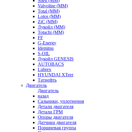
Shell (ММ)
Valvoline (ММ)
Total (ММ)
Lotos (ММ)
ZiC (ММ)
Лукойл (ММ)
Totachi (MM)
FF
G-Energy
Idemitsu
S-OIL
Лукойл GENESIS
AUTOBACS
Lubrex
HYUNDAI XTeer
Татнефть
Двигатель
Двигатель
назад
Сальники, уплотнения
Детали двигателя
Детали ГРМ
Опоры двигателя
Датчики двигателя
Поршневая группа