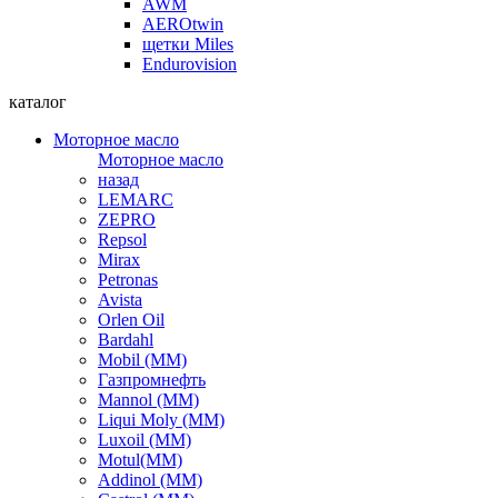
AWM
AEROtwin
щетки Miles
Endurovision
каталог
Моторное масло
Моторное масло
назад
LEMARC
ZEPRO
Repsol
Mirax
Petronas
Avista
Orlen Oil
Bardahl
Mobil (ММ)
Газпромнефть
Mannol (ММ)
Liqui Moly (ММ)
Luxoil (ММ)
Motul(ММ)
Addinol (ММ)