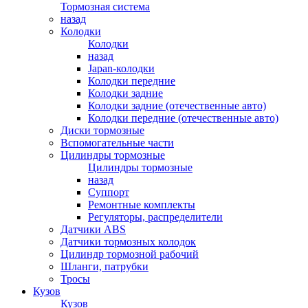
Тормозная система
назад
Колодки
Колодки
назад
Japan-колодки
Колодки передние
Колодки задние
Колодки задние (отечественные авто)
Колодки передние (отечественные авто)
Диски тормозные
Вспомогательные части
Цилиндры тормозные
Цилиндры тормозные
назад
Суппорт
Ремонтные комплекты
Регуляторы, распределители
Датчики ABS
Датчики тормозных колодок
Цилиндр тормозной рабочий
Шланги, патрубки
Тросы
Кузов
Кузов