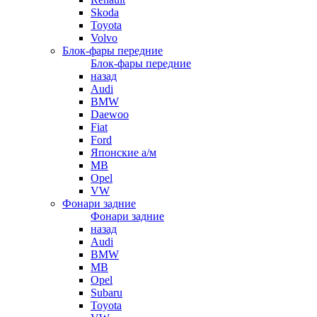
Skoda
Toyota
Volvo
Блок-фары передние
Блок-фары передние
назад
Audi
BMW
Daewoo
Fiat
Ford
Японские а/м
MB
Opel
VW
Фонари задние
Фонари задние
назад
Audi
BMW
MB
Opel
Subaru
Toyota