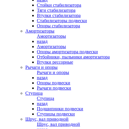
Стойки стабилизатора
Тяги стабилизатора
Втулки стабилизатора
Стабилизаторы подвески
Опоры стабилизатора
Амортизаторы
Амортизаторы
назад
Амортизаторы
Опоры амортизатора подвески
Отбойники, пыльники амортизатора
Втулки рессорные
Рычаги и опоры
Рычаги и опоры
назад
Опоры подвески
Рычаги подвески
Ступица
Ступица
назад
Подшипники подвески
Ступицы подвески
Шрус, вал приводной
Шрус, вал приводной