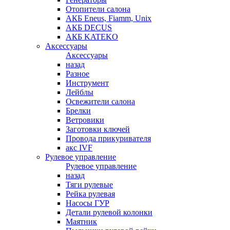
Отопители салона
АКБ Eneus, Fiamm, Unix
АКБ DECUS
АКБ KATEKO
Аксессуары
Аксессуары
назад
Разное
Инструмент
Лейблы
Освежители салона
Брелки
Ветровики
Заготовки ключей
Провода прикуривателя
акс IVF
Рулевое управление
Рулевое управление
назад
Тяги рулевые
Рейка рулевая
Насосы ГУР
Детали рулевой колонки
Маятник