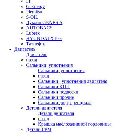
FF
G-Energy
Idemitsu
S-OIL
Лукойл GENESIS
AUTOBACS
Lubrex
HYUNDAI XTeer
Татнефть
Двигатель
Двигатель
назад
Сальники, уплотнения
Сальники, уплотнения
назад
Сальники , уплотнения двигателя
Сальники КПП
Сальники подвески
Сальники прочие
Сальники дифференциала
Детали двигателя
Детали двигателя
назад
Крышка маслозаливной горловины
Детали ГРМ