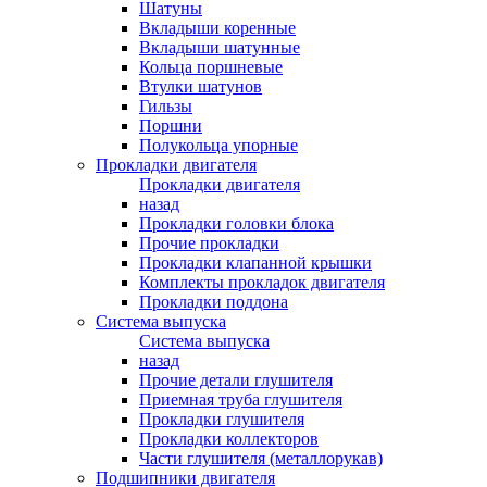
Шатуны
Вкладыши коренные
Вкладыши шатунные
Кольца поршневые
Втулки шатунов
Гильзы
Поршни
Полукольца упорные
Прокладки двигателя
Прокладки двигателя
назад
Прокладки головки блока
Прочие прокладки
Прокладки клапанной крышки
Комплекты прокладок двигателя
Прокладки поддона
Система выпуска
Система выпуска
назад
Прочие детали глушителя
Приемная труба глушителя
Прокладки глушителя
Прокладки коллекторов
Части глушителя (металлорукав)
Подшипники двигателя