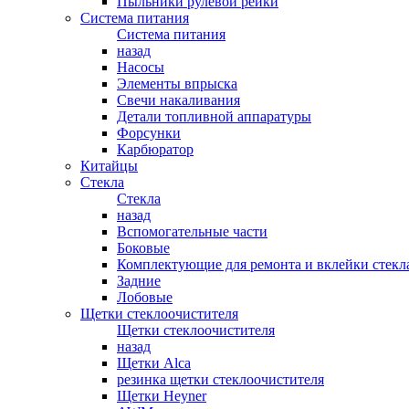
Пыльники рулевой рейки
Система питания
Система питания
назад
Насосы
Элементы впрыска
Свечи накаливания
Детали топливной аппаратуры
Форсунки
Карбюратор
Китайцы
Стекла
Стекла
назад
Вспомогательные части
Боковые
Комплектующие для ремонта и вклейки стекл
Задние
Лобовые
Щетки стеклоочистителя
Щетки стеклоочистителя
назад
Щетки Alca
резинка щетки стеклоочистителя
Щетки Heyner