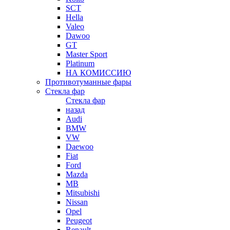
SCT
Hella
Valeo
Dawoo
GT
Master Sport
Platinum
НА КОМИССИЮ
Противотуманные фары
Стекла фар
Стекла фар
назад
Audi
BMW
VW
Daewoo
Fiat
Ford
Mazda
MB
Mitsubishi
Nissan
Opel
Peugeot
Renault