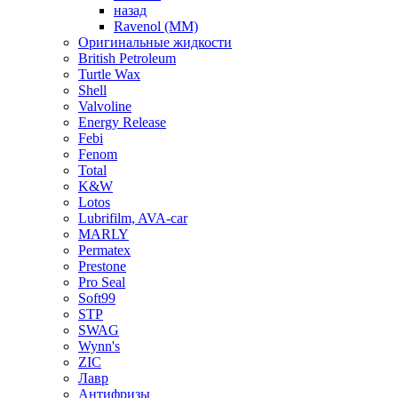
назад
Ravenol (ММ)
Оригинальные жидкости
British Petroleum
Turtle Wax
Shell
Valvoline
Energy Release
Febi
Fenom
Total
K&W
Lotos
Lubrifilm, AVA-car
MARLY
Permatex
Prestone
Pro Seal
Soft99
STP
SWAG
Wynn's
ZIC
Лавр
Антифризы