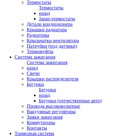
Термостаты
Термостаты
назад
Japan-термостаты
Детали кондиционера
Крышки радиатора
Радиаторы
Крыльчатки вентилятора
Патрубки (под датчики)
Термомуфты
Система зажигания
Система зажигания
назад
Свечи
Крышки распределителя
Бегунки
Бегунки
назад
Бегунки (отечественные авто)
Провода высоковольтные
Вакуумные регуляторы
Замки зажигания
Коммутаторы
Контакты
Тормозная система