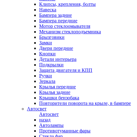
Клипсы, крепления, болты
Навеска
Бампера задние
Бампера передние
Мотор стеклоомывателя
Механизм стеклоподъемника
Брызговики
Замки
Двери передние
Кнопки
Детали интерьера
Подкрылки
Защита двигателя и КПП
Ручки
Зеркала
Крылья передние
Крылья задние
Крышки бензобака
Повторители поворота на крыле, в бампере
Автосвет
Автосвет
назад
Автолампы
Противотуманные фары
Стекла фар