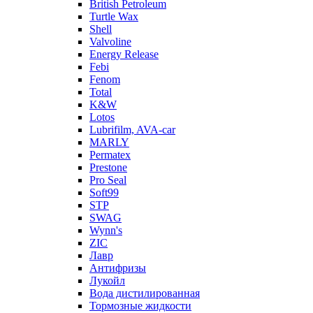
British Petroleum
Turtle Wax
Shell
Valvoline
Energy Release
Febi
Fenom
Total
K&W
Lotos
Lubrifilm, AVA-car
MARLY
Permatex
Prestone
Pro Seal
Soft99
STP
SWAG
Wynn's
ZIC
Лавр
Антифризы
Лукойл
Вода дистилированная
Тормозные жидкости