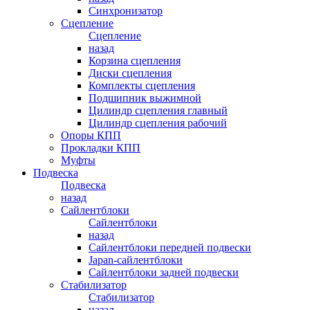
Синхронизатор
Сцепление
Сцепление
назад
Корзина сцепления
Диски сцепления
Комплекты сцепления
Подшипник выжимной
Цилиндр сцепления главный
Цилиндр сцепления рабочий
Опоры КПП
Прокладки КПП
Муфты
Подвеска
Подвеска
назад
Сайлентблоки
Сайлентблоки
назад
Сайлентблоки передней подвески
Japan-сайлентблоки
Сайлентблоки задней подвески
Стабилизатор
Стабилизатор
назад