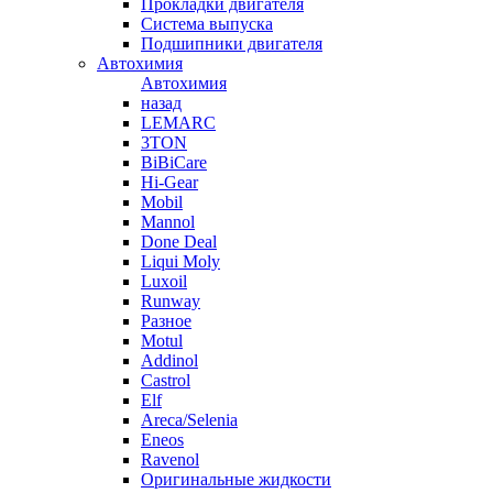
Прокладки двигателя
Система выпуска
Подшипники двигателя
Автохимия
Автохимия
назад
LEMARC
3TON
BiBiCare
Hi-Gear
Mobil
Mannol
Done Deal
Liqui Moly
Luxoil
Runway
Разное
Motul
Addinol
Castrol
Elf
Areca/Selenia
Eneos
Ravenol
Оригинальные жидкости