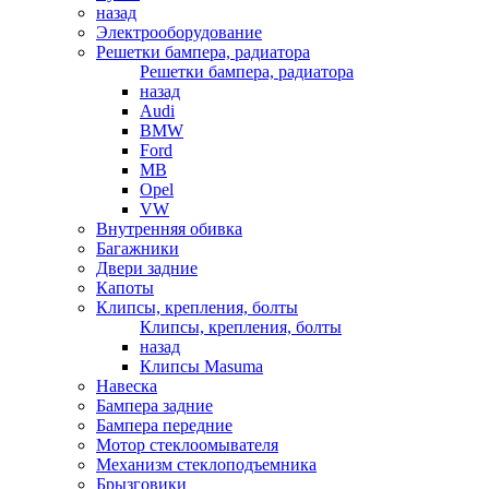
назад
Электрооборудование
Решетки бампера, радиатора
Решетки бампера, радиатора
назад
Audi
BMW
Ford
MB
Opel
VW
Внутренняя обивка
Багажники
Двери задние
Капоты
Клипсы, крепления, болты
Клипсы, крепления, болты
назад
Клипсы Masuma
Навеска
Бампера задние
Бампера передние
Мотор стеклоомывателя
Механизм стеклоподъемника
Брызговики