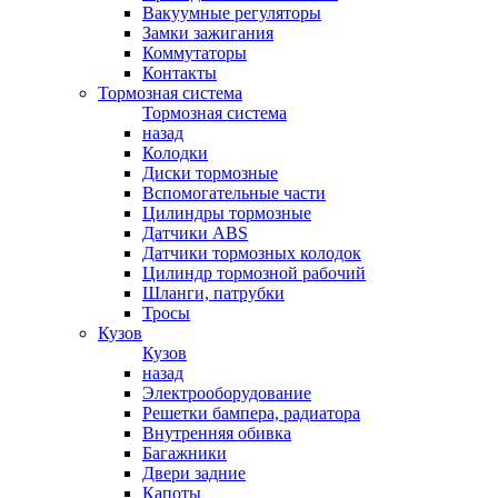
Вакуумные регуляторы
Замки зажигания
Коммутаторы
Контакты
Тормозная система
Тормозная система
назад
Колодки
Диски тормозные
Вспомогательные части
Цилиндры тормозные
Датчики ABS
Датчики тормозных колодок
Цилиндр тормозной рабочий
Шланги, патрубки
Тросы
Кузов
Кузов
назад
Электрооборудование
Решетки бампера, радиатора
Внутренняя обивка
Багажники
Двери задние
Капоты