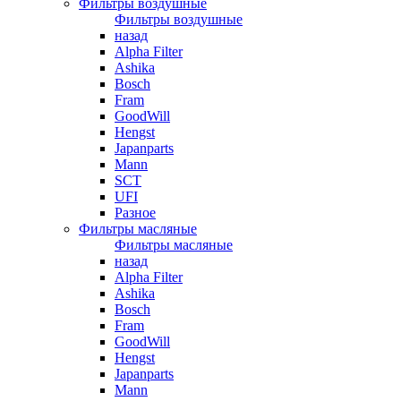
Фильтры воздушные
Фильтры воздушные
назад
Alpha Filter
Ashika
Bosch
Fram
GoodWill
Hengst
Japanparts
Mann
SCT
UFI
Разное
Фильтры масляные
Фильтры масляные
назад
Alpha Filter
Ashika
Bosch
Fram
GoodWill
Hengst
Japanparts
Mann