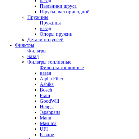
назад
Пыльники шруса
Шрусы, вал приводной
Пружины
Пружины
назад
Опоры пружин
Детали полуосей
Фильтры
Фильтры
назад
Фильтры топливные
Фильтры топливные
назад
Alpha Filter
Ashika
Bosch
Fram
GoodWill
Hengst
Japanparts
Mann
Masuma
UFI
Разное