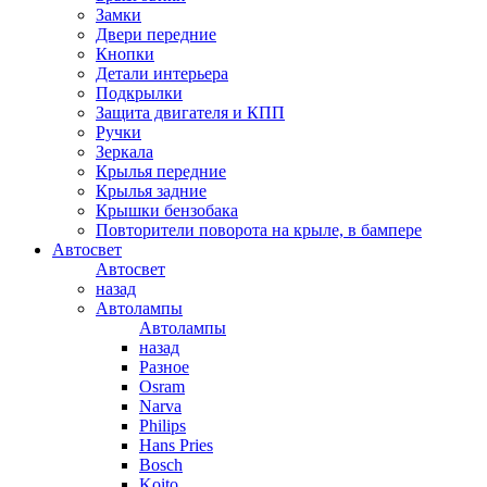
Замки
Двери передние
Кнопки
Детали интерьера
Подкрылки
Защита двигателя и КПП
Ручки
Зеркала
Крылья передние
Крылья задние
Крышки бензобака
Повторители поворота на крыле, в бампере
Автосвет
Автосвет
назад
Автолампы
Автолампы
назад
Разное
Osram
Narva
Philips
Hans Pries
Bosch
Koito