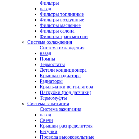
Фильтры
назад
Фильтры топливные
Фильтры воздушные
Фильтры масляные
Фильтры салона
Фильтры трансмиссии
Система охлаждения
Система охлаждения
назад
Помпы
Термостаты
Детали кондиционера
Крышки радиатора
Радиаторы
Крыльчатки вентилятора
Патрубки (под датчики)
Термомуфты
Система зажигания
Система зажигания
назад
Свечи
Крышки распределителя
Бегунки
Провода высоковольтные