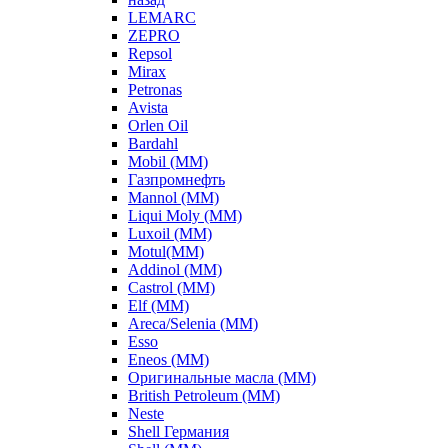
LEMARC
ZEPRO
Repsol
Mirax
Petronas
Avista
Orlen Oil
Bardahl
Mobil (ММ)
Газпромнефть
Mannol (ММ)
Liqui Moly (ММ)
Luxoil (ММ)
Motul(ММ)
Addinol (ММ)
Castrol (ММ)
Elf (ММ)
Areca/Selenia (ММ)
Esso
Eneos (ММ)
Оригинальные масла (ММ)
British Petroleum (ММ)
Neste
Shell Германия