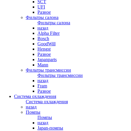
SCT
UFI
Разное
Фильтры салона
Фильтры салона
назад
Alpha Filter
Bosch
GoodWill
Hengst
Разное
Japanparts
Mann
Фильтры трансмиссии
Фильтры трансмиссии
назад
Fram
Разное
Система охлаждения
Система охлаждения
назад
Помпы
Помпы
назад
Japan-помпы