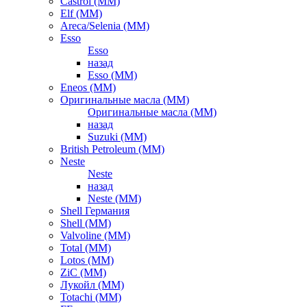
Castrol (ММ)
Elf (ММ)
Areca/Selenia (ММ)
Esso
Esso
назад
Esso (ММ)
Eneos (ММ)
Оригинальные масла (ММ)
Оригинальные масла (ММ)
назад
Suzuki (ММ)
British Petroleum (ММ)
Neste
Neste
назад
Neste (ММ)
Shell Германия
Shell (ММ)
Valvoline (ММ)
Total (ММ)
Lotos (ММ)
ZiC (ММ)
Лукойл (ММ)
Totachi (MM)