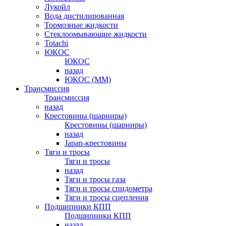
Лукойл
Вода дистилированная
Тормозные жидкости
Стеклоомывающие жидкости
Totachi
ЮКОС
ЮКОС
назад
ЮКОС (ММ)
Трансмиссия
Трансмиссия
назад
Крестовины (шарниры)
Крестовины (шарниры)
назад
Japan-крестовины
Тяги и тросы
Тяги и тросы
назад
Тяги и тросы газа
Тяги и тросы спидометра
Тяги и тросы сцепления
Подшипники КПП
Подшипники КПП
назад