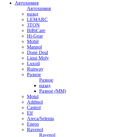
Автохимия
Автохимия
назад
LEMARC
3TON
BiBiCare
Hi-Gear
Mobil
Mannol
Done Deal
Liqui Moly
Luxoil
Runway
Разное
Разное
назад
Разное (ММ)
Motul
Addinol
Castrol
Elf
Areca/Selenia
Eneos
Ravenol
Ravenol