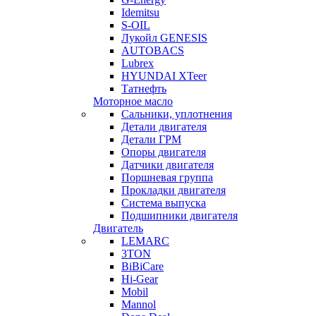
Idemitsu
S-OIL
Лукойл GENESIS
AUTOBACS
Lubrex
HYUNDAI XTeer
Татнефть
Моторное масло
Сальники, уплотнения
Детали двигателя
Детали ГРМ
Опоры двигателя
Датчики двигателя
Поршневая группа
Прокладки двигателя
Система выпуска
Подшипники двигателя
Двигатель
LEMARC
3TON
BiBiCare
Hi-Gear
Mobil
Mannol