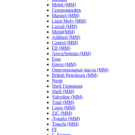
Mobil (ММ)
Газпромнефть
Mannol (ММ)
Liqui Moly (ММ)
Luxoil (ММ)
Motul(ММ)
Addinol (ММ)
Castrol (ММ)
Elf (ММ)
Areca/Selenia (ММ)
Esso
Eneos (ММ)
Оригинальные масла (ММ)
British Petroleum (ММ)
Neste
Shell Германия
Shell (ММ)
Valvoline (ММ)
Total (ММ)
Lotos (ММ)
ZiC (ММ)
Лукойл (ММ)
Totachi (MM)
FF
G-Energy