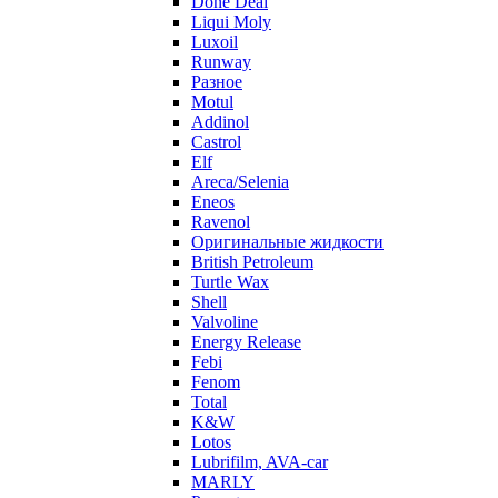
Done Deal
Liqui Moly
Luxoil
Runway
Разное
Motul
Addinol
Castrol
Elf
Areca/Selenia
Eneos
Ravenol
Оригинальные жидкости
British Petroleum
Turtle Wax
Shell
Valvoline
Energy Release
Febi
Fenom
Total
K&W
Lotos
Lubrifilm, AVA-car
MARLY