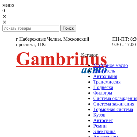
меню
0
✕
✕
г Набережные Челны,
Московский
ПН-ПТ: 8:30 
проспект, 118а
9:30 - 17:00
Каталог
Моторное масло
Двигатель
Автохимия
Трансмиссия
Подвеска
Фильтры
Система охлаждени
Система зажигания
Тормозная система
Кузов
Автосвет
Ремни
Электрика
Аксессуары