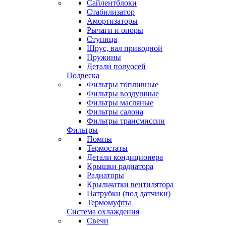
Сайлентблоки
Стабилизатор
Амортизаторы
Рычаги и опоры
Ступица
Шрус, вал приводной
Пружины
Детали полуосей
Подвеска
Фильтры топливные
Фильтры воздушные
Фильтры масляные
Фильтры салона
Фильтры трансмиссии
Фильтры
Помпы
Термостаты
Детали кондиционера
Крышки радиатора
Радиаторы
Крыльчатки вентилятора
Патрубки (под датчики)
Термомуфты
Система охлаждения
Свечи