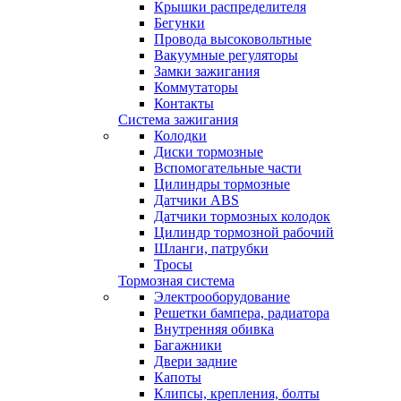
Крышки распределителя
Бегунки
Провода высоковольтные
Вакуумные регуляторы
Замки зажигания
Коммутаторы
Контакты
Система зажигания
Колодки
Диски тормозные
Вспомогательные части
Цилиндры тормозные
Датчики ABS
Датчики тормозных колодок
Цилиндр тормозной рабочий
Шланги, патрубки
Тросы
Тормозная система
Электрооборудование
Решетки бампера, радиатора
Внутренняя обивка
Багажники
Двери задние
Капоты
Клипсы, крепления, болты