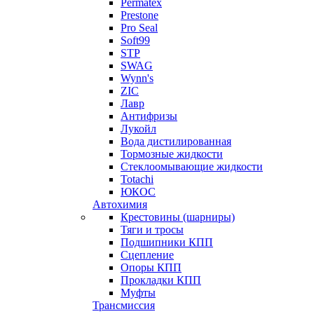
Permatex
Prestone
Pro Seal
Soft99
STP
SWAG
Wynn's
ZIC
Лавр
Антифризы
Лукойл
Вода дистилированная
Тормозные жидкости
Стеклоомывающие жидкости
Totachi
ЮКОС
Автохимия
Крестовины (шарниры)
Тяги и тросы
Подшипники КПП
Сцепление
Опоры КПП
Прокладки КПП
Муфты
Трансмиссия