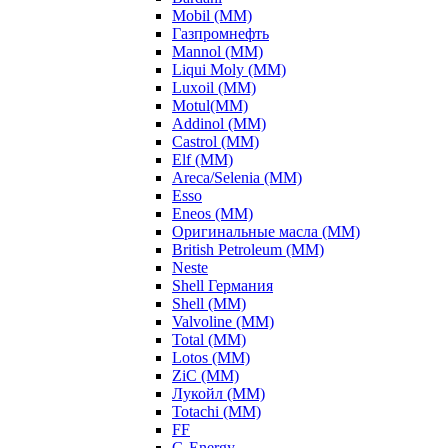
Mobil (ММ)
Газпромнефть
Mannol (ММ)
Liqui Moly (ММ)
Luxoil (ММ)
Motul(ММ)
Addinol (ММ)
Castrol (ММ)
Elf (ММ)
Areca/Selenia (ММ)
Esso
Eneos (ММ)
Оригинальные масла (ММ)
British Petroleum (ММ)
Neste
Shell Германия
Shell (ММ)
Valvoline (ММ)
Total (ММ)
Lotos (ММ)
ZiC (ММ)
Лукойл (ММ)
Totachi (MM)
FF
G-Energy