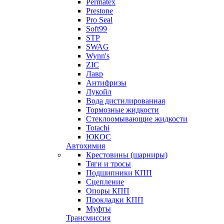
Permatex
Prestone
Pro Seal
Soft99
STP
SWAG
Wynn's
ZIC
Лавр
Антифризы
Лукойл
Вода дистилированная
Тормозные жидкости
Стеклоомывающие жидкости
Totachi
ЮКОС
Автохимия
Крестовины (шарниры)
Тяги и тросы
Подшипники КПП
Сцепление
Опоры КПП
Прокладки КПП
Муфты
Трансмиссия