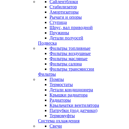
Сайлентблоки
Стабилизатор
Амортизаторы
Рычаги и опоры
Ступица
Шрус, вал приводной
Пружины
Детали полуосей
Подвеска
Фильтры топливные
Фильтры воздушные
Фильтры масляные
Фильтры салона
Фильтры трансмиссии
Фильтры
Помпы
Термостаты
Детали кондиционера
Крышки радиатора
Радиаторы
Крыльчатки вентилятора
Патрубки (под датчики)
Термомуфты
Система охлаждения
Свечи