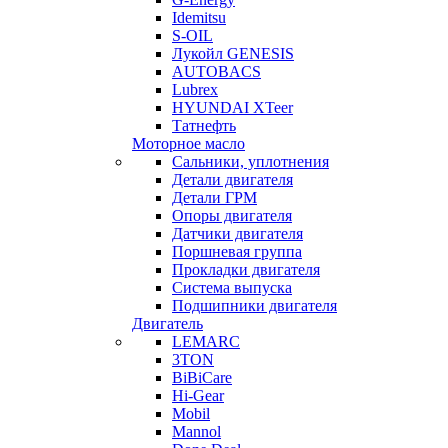
Idemitsu
S-OIL
Лукойл GENESIS
AUTOBACS
Lubrex
HYUNDAI XTeer
Татнефть
Моторное масло
Сальники, уплотнения
Детали двигателя
Детали ГРМ
Опоры двигателя
Датчики двигателя
Поршневая группа
Прокладки двигателя
Система выпуска
Подшипники двигателя
Двигатель
LEMARC
3TON
BiBiCare
Hi-Gear
Mobil
Mannol