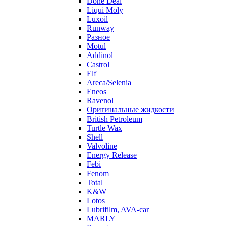
Done Deal
Liqui Moly
Luxoil
Runway
Разное
Motul
Addinol
Castrol
Elf
Areca/Selenia
Eneos
Ravenol
Оригинальные жидкости
British Petroleum
Turtle Wax
Shell
Valvoline
Energy Release
Febi
Fenom
Total
K&W
Lotos
Lubrifilm, AVA-car
MARLY