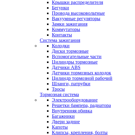
Крышки распределителя
Бегунки
Провода высоковольтные
Вакуумные регуляторы
Замки зажигания
Коммутаторы
Контакты
Система зажигания
Колодки
Диски тормозные
Вспомогательные части
Цилиндры тормозные
Датчики ABS
Датчики тормозных колодок
Цилиндр тормозной рабочий
Шланги, патрубки
Тросы
Тормозная система
Электрооборудование
Решетки бампера, радиатора
Внутренняя обивка
Багажники
Двери задние
Капоты
Клипсы, крепления, болты