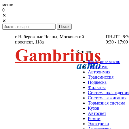
меню
0
✕
✕
г Набережные Челны,
Московский
ПН-ПТ: 8:30 
проспект, 118а
9:30 - 17:00
Каталог
Моторное масло
Двигатель
Автохимия
Трансмиссия
Подвеска
Фильтры
Система охлаждени
Система зажигания
Тормозная система
Кузов
Автосвет
Ремни
Электрика
Аксессуары