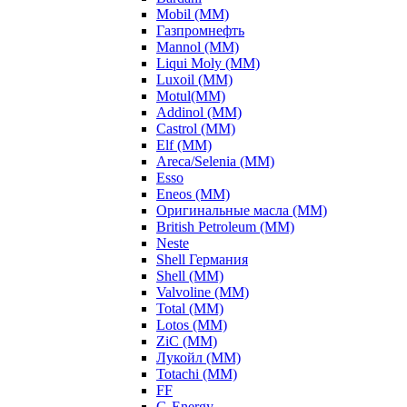
Mobil (ММ)
Газпромнефть
Mannol (ММ)
Liqui Moly (ММ)
Luxoil (ММ)
Motul(ММ)
Addinol (ММ)
Castrol (ММ)
Elf (ММ)
Areca/Selenia (ММ)
Esso
Eneos (ММ)
Оригинальные масла (ММ)
British Petroleum (ММ)
Neste
Shell Германия
Shell (ММ)
Valvoline (ММ)
Total (ММ)
Lotos (ММ)
ZiC (ММ)
Лукойл (ММ)
Totachi (MM)
FF
G-Energy