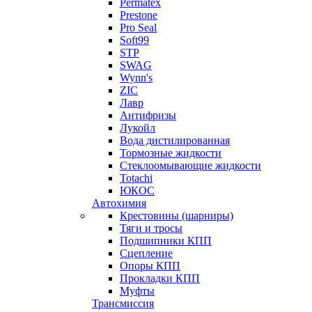
Permatex
Prestone
Pro Seal
Soft99
STP
SWAG
Wynn's
ZIC
Лавр
Антифризы
Лукойл
Вода дистилированная
Тормозные жидкости
Стеклоомывающие жидкости
Totachi
ЮКОС
Автохимия
Крестовины (шарниры)
Тяги и тросы
Подшипники КПП
Сцепление
Опоры КПП
Прокладки КПП
Муфты
Трансмиссия