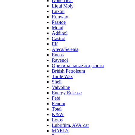
Done Deal
Liqui Moly
Luxoil
Runway
Разное
Motul
Addinol
Castrol
Elf
Areca/Selenia
Eneos
Ravenol
Оригинальные жидкости
British Petroleum
Turtle Wax
Shell
Valvoline
Energy Release
Febi
Fenom
Total
K&W
Lotos
Lubrifilm, AVA-car
MARLY