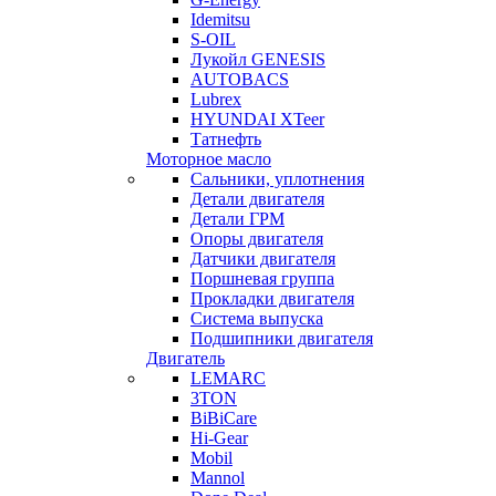
Idemitsu
S-OIL
Лукойл GENESIS
AUTOBACS
Lubrex
HYUNDAI XTeer
Татнефть
Моторное масло
Сальники, уплотнения
Детали двигателя
Детали ГРМ
Опоры двигателя
Датчики двигателя
Поршневая группа
Прокладки двигателя
Система выпуска
Подшипники двигателя
Двигатель
LEMARC
3TON
BiBiCare
Hi-Gear
Mobil
Mannol