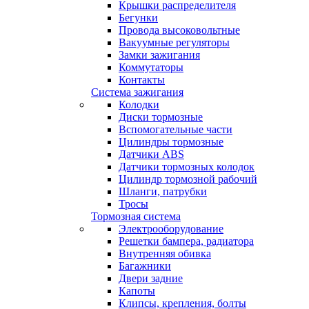
Крышки распределителя
Бегунки
Провода высоковольтные
Вакуумные регуляторы
Замки зажигания
Коммутаторы
Контакты
Система зажигания
Колодки
Диски тормозные
Вспомогательные части
Цилиндры тормозные
Датчики ABS
Датчики тормозных колодок
Цилиндр тормозной рабочий
Шланги, патрубки
Тросы
Тормозная система
Электрооборудование
Решетки бампера, радиатора
Внутренняя обивка
Багажники
Двери задние
Капоты
Клипсы, крепления, болты