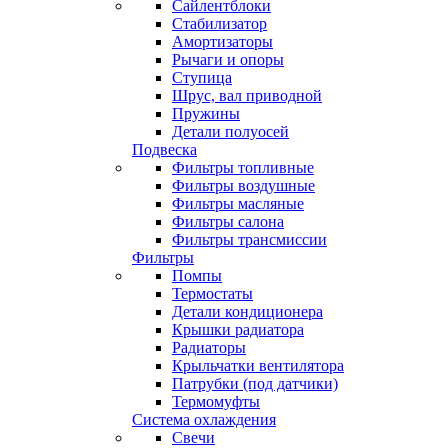
Сайлентблоки
Стабилизатор
Амортизаторы
Рычаги и опоры
Ступица
Шрус, вал приводной
Пружины
Детали полуосей
Подвеска
Фильтры топливные
Фильтры воздушные
Фильтры масляные
Фильтры салона
Фильтры трансмиссии
Фильтры
Помпы
Термостаты
Детали кондиционера
Крышки радиатора
Радиаторы
Крыльчатки вентилятора
Патрубки (под датчики)
Термомуфты
Система охлаждения
Свечи