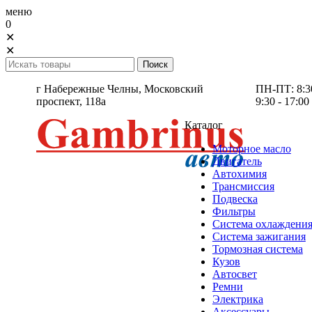
меню
0
✕
✕
г Набережные Челны,
Московский
ПН-ПТ: 8:30 
проспект, 118а
9:30 - 17:00
Каталог
Моторное масло
Двигатель
Автохимия
Трансмиссия
Подвеска
Фильтры
Система охлаждени
Система зажигания
Тормозная система
Кузов
Автосвет
Ремни
Электрика
Аксессуары