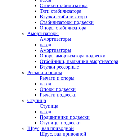
Стойки стабилизатора
Тяги стабилизатора
Втулки стабилизатора
Стабилизаторы подвески
Опоры стабилизатора
Амортизаторы
Амортизаторы
назад
Амортизаторы
Опоры амортизатора подвески
Отбойники, пыльники амортизатора
Втулки рессорные
Рычаги и опоры
Рычаги и опоры
назад
Опоры подвески
Рычаги подвески
Ступица
Ступица
назад
Подшипники подвески
Ступицы подвески
Шрус, вал приводной
Шрус, вал приводной