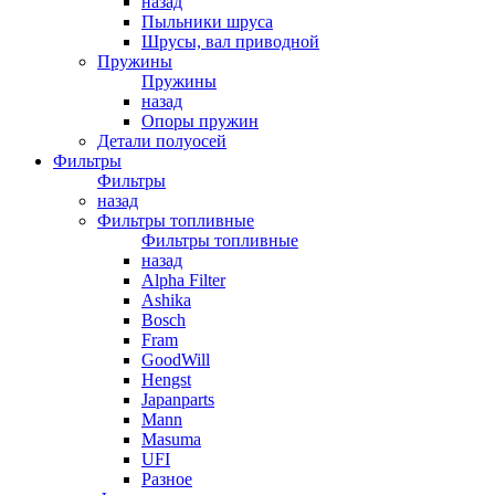
назад
Пыльники шруса
Шрусы, вал приводной
Пружины
Пружины
назад
Опоры пружин
Детали полуосей
Фильтры
Фильтры
назад
Фильтры топливные
Фильтры топливные
назад
Alpha Filter
Ashika
Bosch
Fram
GoodWill
Hengst
Japanparts
Mann
Masuma
UFI
Разное