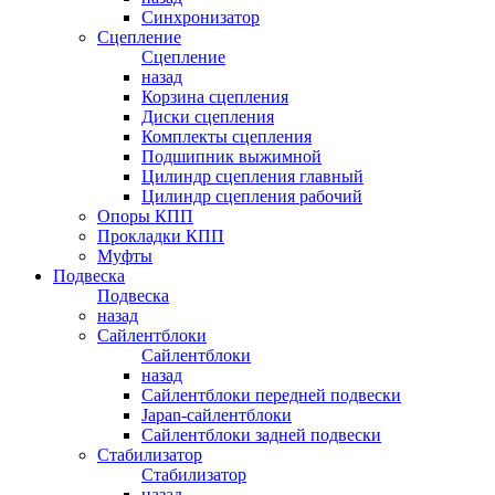
Синхронизатор
Сцепление
Сцепление
назад
Корзина сцепления
Диски сцепления
Комплекты сцепления
Подшипник выжимной
Цилиндр сцепления главный
Цилиндр сцепления рабочий
Опоры КПП
Прокладки КПП
Муфты
Подвеска
Подвеска
назад
Сайлентблоки
Сайлентблоки
назад
Сайлентблоки передней подвески
Japan-сайлентблоки
Сайлентблоки задней подвески
Стабилизатор
Стабилизатор
назад