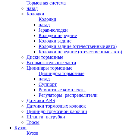
Тормозная система
назад
Колодки
Колодки
назад
Japan-колодки
Колодки передние
Колодки задние
Колодки задние (отечественные авто)
Колодки передние (отечественные авто)
Диски тормозные
Вспомогательные части
Цилиндры тормозные
Цилиндры тормозные
назад
Суппорт
Ремонтные комплекты
Регуляторы, распределители
Датчики ABS
Датчики тормозных колодок
Цилиндр тормозной рабочий
Шланги, патрубки
Тросы
Кузов
Кузов