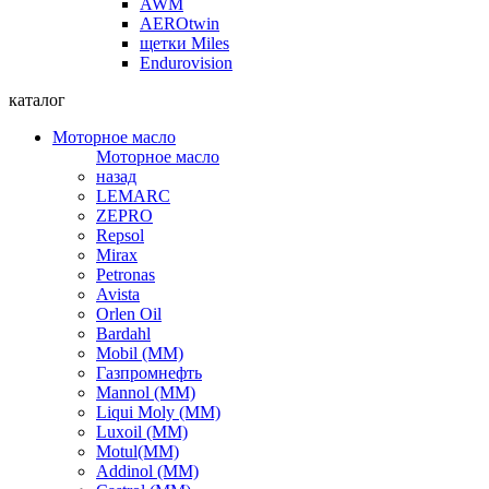
AWM
AEROtwin
щетки Miles
Endurovision
каталог
Моторное масло
Моторное масло
назад
LEMARC
ZEPRO
Repsol
Mirax
Petronas
Avista
Orlen Oil
Bardahl
Mobil (ММ)
Газпромнефть
Mannol (ММ)
Liqui Moly (ММ)
Luxoil (ММ)
Motul(ММ)
Addinol (ММ)