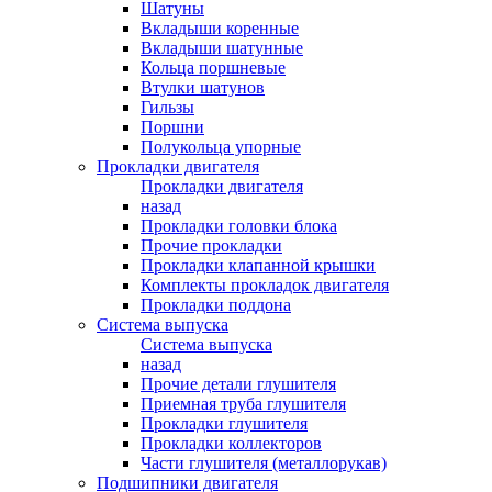
Шатуны
Вкладыши коренные
Вкладыши шатунные
Кольца поршневые
Втулки шатунов
Гильзы
Поршни
Полукольца упорные
Прокладки двигателя
Прокладки двигателя
назад
Прокладки головки блока
Прочие прокладки
Прокладки клапанной крышки
Комплекты прокладок двигателя
Прокладки поддона
Система выпуска
Система выпуска
назад
Прочие детали глушителя
Приемная труба глушителя
Прокладки глушителя
Прокладки коллекторов
Части глушителя (металлорукав)
Подшипники двигателя