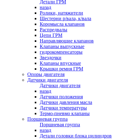
Детали ГРМ
назад
Ролики, натяжители
Шестерни р/вала, к/вала
Коромысла клапанов
Распредвалы
Цепи ГРМ
Направляющие клапанов
Клапаны выпускные
гидрокомпенсаторы
Звездочки
Клапаны впускные
Крышки ремня ГРМ
Опоры двигателя
Датчики двигателя
Датчики двигателя
назад
Датчики положения
Датчики давления масла
Датчики температуры
Термо-пневмо клапаны
Поршневая группа
Поршневая группа
назад
Детали головки блока цилиндров