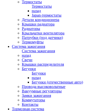
Термостаты
Термостаты
назад
Japan-термостаты
Детали кондиционера
Крышки радиатора
Радиаторы
Крыльчатки вентилятора
Патрубки (под датчики)
Термомуфты
Система зажигания
Система зажигания
назад
Свечи
Крышки распределителя
Бегунки
Бегунки
назад
Бегунки (отечественные авто)
Провода высоковольтные
Вакуумные регуляторы
Замки зажигания
Коммутаторы
Контакты
Тормозная система