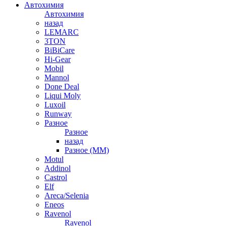
Автохимия
Автохимия
назад
LEMARC
3TON
BiBiCare
Hi-Gear
Mobil
Mannol
Done Deal
Liqui Moly
Luxoil
Runway
Разное
Разное
назад
Разное (ММ)
Motul
Addinol
Castrol
Elf
Areca/Selenia
Eneos
Ravenol
Ravenol