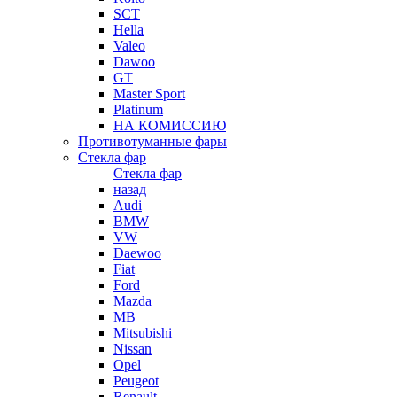
SCT
Hella
Valeo
Dawoo
GT
Master Sport
Platinum
НА КОМИССИЮ
Противотуманные фары
Стекла фар
Стекла фар
назад
Audi
BMW
VW
Daewoo
Fiat
Ford
Mazda
MB
Mitsubishi
Nissan
Opel
Peugeot
Renault