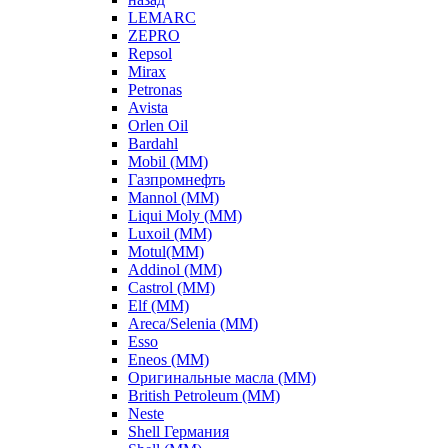
LEMARC
ZEPRO
Repsol
Mirax
Petronas
Avista
Orlen Oil
Bardahl
Mobil (ММ)
Газпромнефть
Mannol (ММ)
Liqui Moly (ММ)
Luxoil (ММ)
Motul(ММ)
Addinol (ММ)
Castrol (ММ)
Elf (ММ)
Areca/Selenia (ММ)
Esso
Eneos (ММ)
Оригинальные масла (ММ)
British Petroleum (ММ)
Neste
Shell Германия