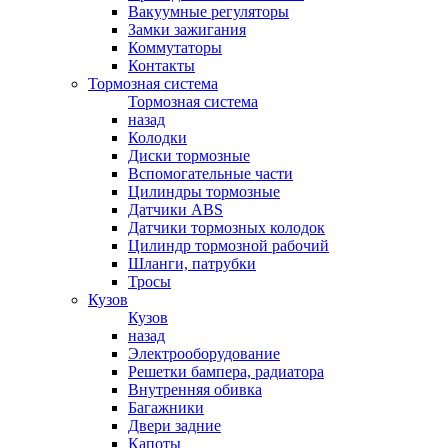
Вакуумные регуляторы
Замки зажигания
Коммутаторы
Контакты
Тормозная система
Тормозная система
назад
Колодки
Диски тормозные
Вспомогательные части
Цилиндры тормозные
Датчики ABS
Датчики тормозных колодок
Цилиндр тормозной рабочий
Шланги, патрубки
Тросы
Кузов
Кузов
назад
Электрооборудование
Решетки бампера, радиатора
Внутренняя обивка
Багажники
Двери задние
Капоты