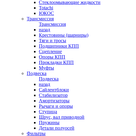
Стеклоомывающие жидкости
Totachi
ЮКОС
Трансмиссия
Трансмиссия
назад
Крестовины (шарниры)
Тяги и тросы
Подшипники КПП
Сцепление
Опоры КПП
Прокладки КПП
Муфты
Подвеска
Подвеска
назад
Сайлентблоки
Стабилизатор
Амортизаторы
Рычаги и опоры
Ступица
Шрус, вал приводной
Пружины
Детали полуосей
Фильтры