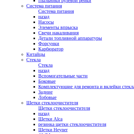
Пыльники рулевой рейки
Система питания
Система питания
назад
Насосы
Элементы впрыска
Свечи накаливания
Детали топливной аппаратуры
Форсунки
Карбюратор
Китайцы
Стекла
Стекла
назад
Вспомогательные части
Боковые
Комплектующие для ремонта и вклейки стекл
Задние
Лобовые
Щетки стеклоочистителя
Щетки стеклоочистителя
назад
Щетки Alca
резинка щетки стеклоочистителя
Щетки Heyner