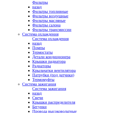
Фильтры
назад
Фильтры топливные
Фильтры воздушные
Фильтры масляные
Фильтры салона
Фильтры трансмиссии
Система охлаждения
Система охлаждения
назад
Помпы
Термостаты
Детали кондиционера
Крышки радиатора
Радиаторы
Крыльчатки вентилятора
Патрубки (под датчики)
Термомуфты
Система зажигания
Система зажигания
назад
Свечи
Крышки распределителя
Бегунки
Провода высоковольтные