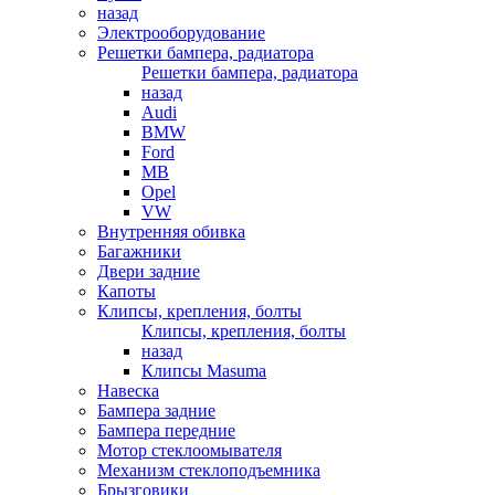
назад
Электрооборудование
Решетки бампера, радиатора
Решетки бампера, радиатора
назад
Audi
BMW
Ford
MB
Opel
VW
Внутренняя обивка
Багажники
Двери задние
Капоты
Клипсы, крепления, болты
Клипсы, крепления, болты
назад
Клипсы Masuma
Навеска
Бампера задние
Бампера передние
Мотор стеклоомывателя
Механизм стеклоподъемника
Брызговики