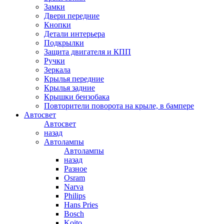
Замки
Двери передние
Кнопки
Детали интерьера
Подкрылки
Защита двигателя и КПП
Ручки
Зеркала
Крылья передние
Крылья задние
Крышки бензобака
Повторители поворота на крыле, в бампере
Автосвет
Автосвет
назад
Автолампы
Автолампы
назад
Разное
Osram
Narva
Philips
Hans Pries
Bosch
Koito