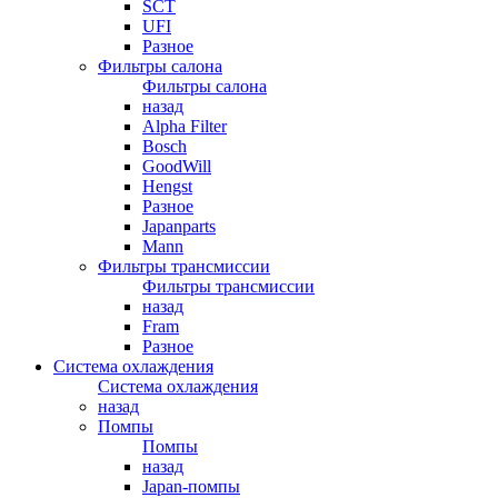
SCT
UFI
Разное
Фильтры салона
Фильтры салона
назад
Alpha Filter
Bosch
GoodWill
Hengst
Разное
Japanparts
Mann
Фильтры трансмиссии
Фильтры трансмиссии
назад
Fram
Разное
Система охлаждения
Система охлаждения
назад
Помпы
Помпы
назад
Japan-помпы