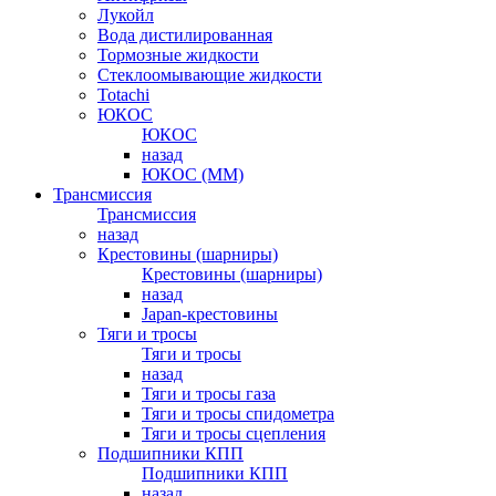
Лукойл
Вода дистилированная
Тормозные жидкости
Стеклоомывающие жидкости
Totachi
ЮКОС
ЮКОС
назад
ЮКОС (ММ)
Трансмиссия
Трансмиссия
назад
Крестовины (шарниры)
Крестовины (шарниры)
назад
Japan-крестовины
Тяги и тросы
Тяги и тросы
назад
Тяги и тросы газа
Тяги и тросы спидометра
Тяги и тросы сцепления
Подшипники КПП
Подшипники КПП
назад