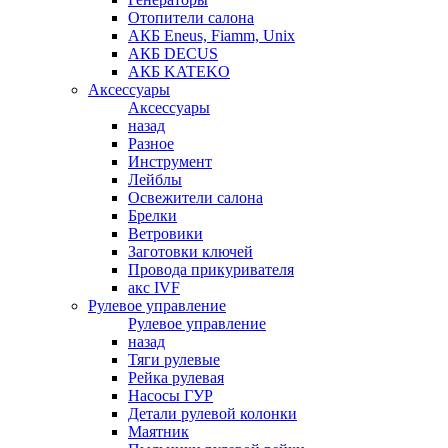
Отопители салона
АКБ Eneus, Fiamm, Unix
АКБ DECUS
АКБ KATEKO
Аксессуары
Аксессуары
назад
Разное
Инструмент
Лейблы
Освежители салона
Брелки
Ветровики
Заготовки ключей
Провода прикуривателя
акс IVF
Рулевое управление
Рулевое управление
назад
Тяги рулевые
Рейка рулевая
Насосы ГУР
Детали рулевой колонки
Маятник