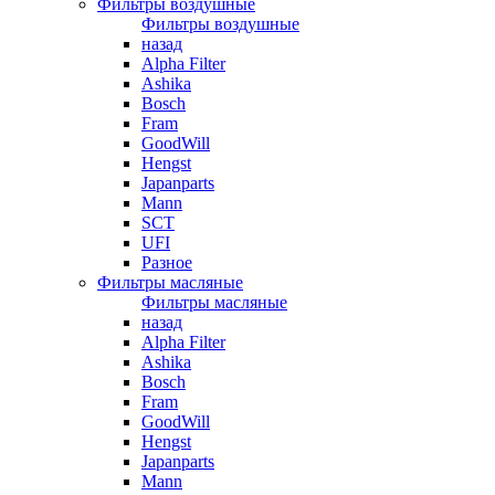
Фильтры воздушные
Фильтры воздушные
назад
Alpha Filter
Ashika
Bosch
Fram
GoodWill
Hengst
Japanparts
Mann
SCT
UFI
Разное
Фильтры масляные
Фильтры масляные
назад
Alpha Filter
Ashika
Bosch
Fram
GoodWill
Hengst
Japanparts
Mann