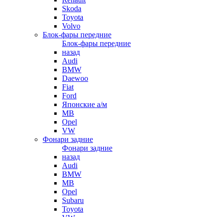
Skoda
Toyota
Volvo
Блок-фары передние
Блок-фары передние
назад
Audi
BMW
Daewoo
Fiat
Ford
Японские а/м
MB
Opel
VW
Фонари задние
Фонари задние
назад
Audi
BMW
MB
Opel
Subaru
Toyota