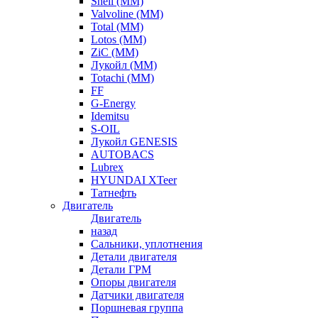
Shell (ММ)
Valvoline (ММ)
Total (ММ)
Lotos (ММ)
ZiC (ММ)
Лукойл (ММ)
Totachi (MM)
FF
G-Energy
Idemitsu
S-OIL
Лукойл GENESIS
AUTOBACS
Lubrex
HYUNDAI XTeer
Татнефть
Двигатель
Двигатель
назад
Сальники, уплотнения
Детали двигателя
Детали ГРМ
Опоры двигателя
Датчики двигателя
Поршневая группа