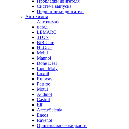
Прокладки двигателя
Система выпуска
Подшипники двигателя
Автохимия
Автохимия
назад
LEMARC
3TON
BiBiCare
Hi-Gear
Mobil
Mannol
Done Deal
Liqui Moly
Luxoil
Runway
Разное
Motul
Addinol
Castrol
Elf
Areca/Selenia
Eneos
Ravenol
Оригинальные жидкости