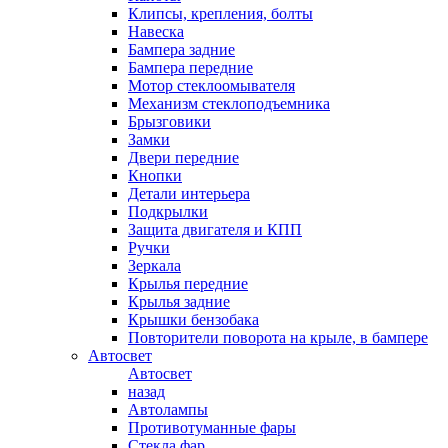
Клипсы, крепления, болты
Навеска
Бампера задние
Бампера передние
Мотор стеклоомывателя
Механизм стеклоподъемника
Брызговики
Замки
Двери передние
Кнопки
Детали интерьера
Подкрылки
Защита двигателя и КПП
Ручки
Зеркала
Крылья передние
Крылья задние
Крышки бензобака
Повторители поворота на крыле, в бампере
Автосвет
Автосвет
назад
Автолампы
Противотуманные фары
Стекла фар