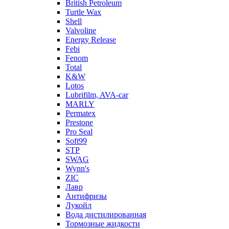
British Petroleum
Turtle Wax
Shell
Valvoline
Energy Release
Febi
Fenom
Total
K&W
Lotos
Lubrifilm, AVA-car
MARLY
Permatex
Prestone
Pro Seal
Soft99
STP
SWAG
Wynn's
ZIC
Лавр
Антифризы
Лукойл
Вода дистилированная
Тормозные жидкости