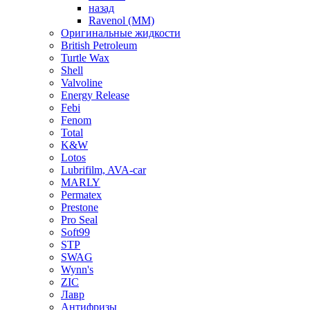
назад
Ravenol (ММ)
Оригинальные жидкости
British Petroleum
Turtle Wax
Shell
Valvoline
Energy Release
Febi
Fenom
Total
K&W
Lotos
Lubrifilm, AVA-car
MARLY
Permatex
Prestone
Pro Seal
Soft99
STP
SWAG
Wynn's
ZIC
Лавр
Антифризы