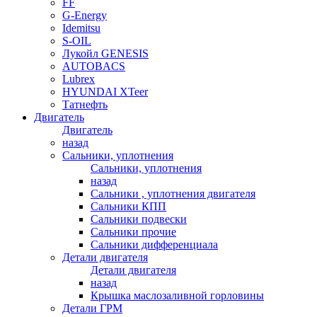
FF
G-Energy
Idemitsu
S-OIL
Лукойл GENESIS
AUTOBACS
Lubrex
HYUNDAI XTeer
Татнефть
Двигатель
Двигатель
назад
Сальники, уплотнения
Сальники, уплотнения
назад
Сальники , уплотнения двигателя
Сальники КПП
Сальники подвески
Сальники прочие
Сальники дифференциала
Детали двигателя
Детали двигателя
назад
Крышка маслозаливной горловины
Детали ГРМ