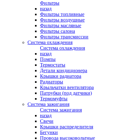
Фильтры
назад
Фильтры топливные
Фильтры воздушные
Фильтры масляные
Фильтры салона
Фильтры трансмиссии
Система охлаждения
Система охлаждения
назад
Помпы
Термостаты
Детали кондиционера
Крышки радиатора
Радиаторы
Крыльчатки вентилятора
Патрубки (под датчики)
Термомуфты
Система зажигания
Система зажигания
назад
Свечи
Крышки распределителя
Бегунки
Провода высоковольтные