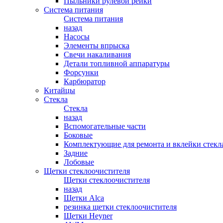
Пыльники рулевой рейки
Система питания
Система питания
назад
Насосы
Элементы впрыска
Свечи накаливания
Детали топливной аппаратуры
Форсунки
Карбюратор
Китайцы
Стекла
Стекла
назад
Вспомогательные части
Боковые
Комплектующие для ремонта и вклейки стекл
Задние
Лобовые
Щетки стеклоочистителя
Щетки стеклоочистителя
назад
Щетки Alca
резинка щетки стеклоочистителя
Щетки Heyner