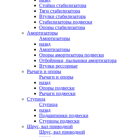
Стойки стабилизатора
Тяги стабилизатора
Втулки стабилизатора
Стабилизаторы подвески
Опоры стабилизатора
Амортизаторы
Амортизаторы
назад
Амортизаторы
Опоры амортизатора подвески
Отбойники, пыльники амортизатора
Втулки рессорные
Рычаги и опоры
Рычаги и опоры
назад
Опоры подвески
Рычаги подвески
Ступица
Ступица
назад
Подшипники подвески
Ступицы подвески
Шрус, вал приводной
Шрус, вал приводной