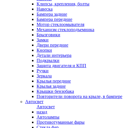
Клипсы, крепления, болты
Навеска
Бампера задние
Бампера передние
Мотор стеклоомывателя
Механизм стеклоподъемника
Брызговики
Замки
Двери передние
Кнопки
Детали интерьера
Подкрылки
Защита двигателя и КПП
Ручки
Зеркала
Крылья передние
Крылья задние
Крышки бензобака
Повторители поворота на крыле, в бампере
Автосвет
Автосвет
назад
Автолампы
Противотуманные фары
Стекла фар