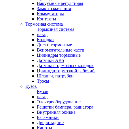
Вакуумные регуляторы
Замки зажигания
Коммутаторы
Контакты
Тормозная система
Тормозная система
назад
Колодки
Диски тормозные
Вспомогательные части
Цилиндры тормозные
Датчики ABS
Датчики тормозных колодок
Цилиндр тормозной рабочий
Шланги, патрубки
Тросы
Кузов
Кузов
назад
Электрооборудование
Решетки бампера, радиатора
Внутренняя обивка
Багажники
Двери задние
Капоты