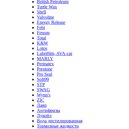
British Petroleum
Turtle Wax
Shell
Valvoline
Energy Release
Febi
Fenom
Total
K&W
Lotos
Lubrifilm, AVA-car
MARLY
Permatex
Prestone
Pro Seal
Soft99
STP
SWAG
Wynn's
ZIC
Лавр
Антифризы
Лукойл
Вода дистилированная
Тормозные жидкости