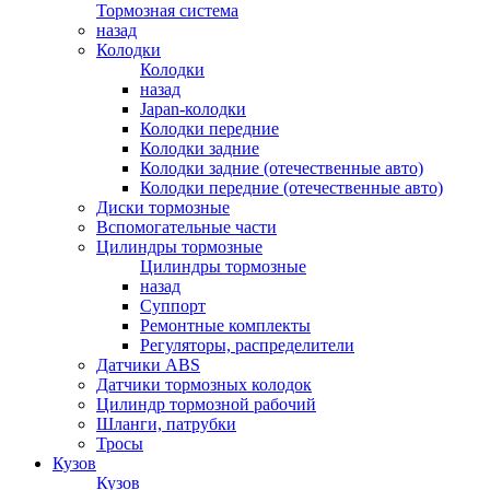
Тормозная система
назад
Колодки
Колодки
назад
Japan-колодки
Колодки передние
Колодки задние
Колодки задние (отечественные авто)
Колодки передние (отечественные авто)
Диски тормозные
Вспомогательные части
Цилиндры тормозные
Цилиндры тормозные
назад
Суппорт
Ремонтные комплекты
Регуляторы, распределители
Датчики ABS
Датчики тормозных колодок
Цилиндр тормозной рабочий
Шланги, патрубки
Тросы
Кузов
Кузов