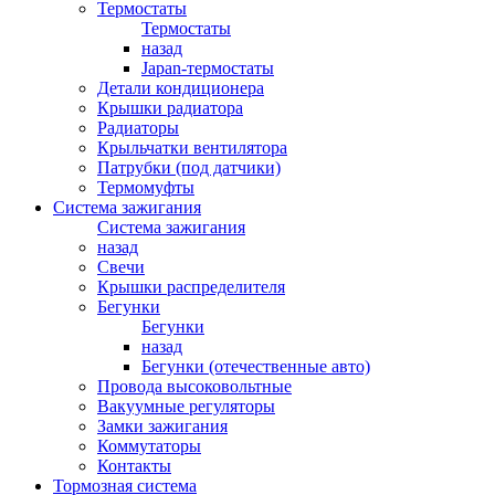
Термостаты
Термостаты
назад
Japan-термостаты
Детали кондиционера
Крышки радиатора
Радиаторы
Крыльчатки вентилятора
Патрубки (под датчики)
Термомуфты
Система зажигания
Система зажигания
назад
Свечи
Крышки распределителя
Бегунки
Бегунки
назад
Бегунки (отечественные авто)
Провода высоковольтные
Вакуумные регуляторы
Замки зажигания
Коммутаторы
Контакты
Тормозная система