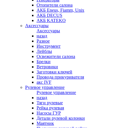
Отопители салона
АКБ Eneus, Fiamm, Unix
АКБ DECUS
АКБ KATEKO
Аксессуары
Аксессуары
назад
Разное
Инструмент
Лейблы
Освежители салона
Брелки
Ветровики
Заготовки ключей
Провода прикуривателя
акс IVF
Рулевое управление
Рулевое управление
назад
Тяги рулевые
Рейка рулевая
Насосы ГУР
Детали рулевой колонки
Маятник