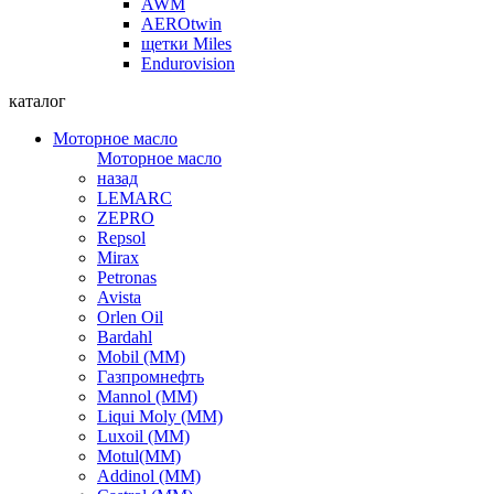
AWM
AEROtwin
щетки Miles
Endurovision
каталог
Моторное масло
Моторное масло
назад
LEMARC
ZEPRO
Repsol
Mirax
Petronas
Avista
Orlen Oil
Bardahl
Mobil (ММ)
Газпромнефть
Mannol (ММ)
Liqui Moly (ММ)
Luxoil (ММ)
Motul(ММ)
Addinol (ММ)