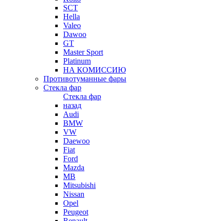
SCT
Hella
Valeo
Dawoo
GT
Master Sport
Platinum
НА КОМИССИЮ
Противотуманные фары
Стекла фар
Стекла фар
назад
Audi
BMW
VW
Daewoo
Fiat
Ford
Mazda
MB
Mitsubishi
Nissan
Opel
Peugeot
Renault