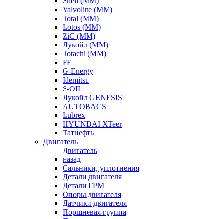
Shell (ММ)
Valvoline (ММ)
Total (ММ)
Lotos (ММ)
ZiC (ММ)
Лукойл (ММ)
Totachi (MM)
FF
G-Energy
Idemitsu
S-OIL
Лукойл GENESIS
AUTOBACS
Lubrex
HYUNDAI XTeer
Татнефть
Двигатель
Двигатель
назад
Сальники, уплотнения
Детали двигателя
Детали ГРМ
Опоры двигателя
Датчики двигателя
Поршневая группа