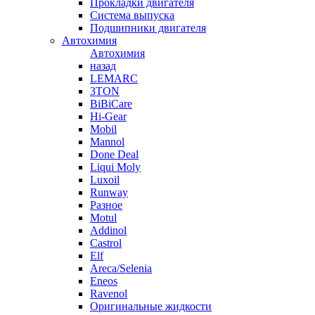
Прокладки двигателя
Система выпуска
Подшипники двигателя
Автохимия
Автохимия
назад
LEMARC
3TON
BiBiCare
Hi-Gear
Mobil
Mannol
Done Deal
Liqui Moly
Luxoil
Runway
Разное
Motul
Addinol
Castrol
Elf
Areca/Selenia
Eneos
Ravenol
Оригинальные жидкости