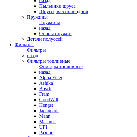
назад
Пыльники шруса
Шрусы, вал приводной
Пружины
Пружины
назад
Опоры пружин
Детали полуосей
Фильтры
Фильтры
назад
Фильтры топливные
Фильтры топливные
назад
Alpha Filter
Ashika
Bosch
Fram
GoodWill
Hengst
Japanparts
Mann
Masuma
UFI
Разное