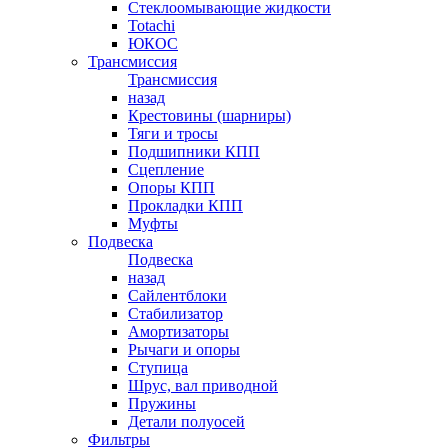
Стеклоомывающие жидкости
Totachi
ЮКОС
Трансмиссия
Трансмиссия
назад
Крестовины (шарниры)
Тяги и тросы
Подшипники КПП
Сцепление
Опоры КПП
Прокладки КПП
Муфты
Подвеска
Подвеска
назад
Сайлентблоки
Стабилизатор
Амортизаторы
Рычаги и опоры
Ступица
Шрус, вал приводной
Пружины
Детали полуосей
Фильтры