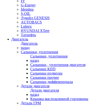
FF
G-Energy
Idemitsu
S-OIL
Лукойл GENESIS
AUTOBACS
Lubrex
HYUNDAI XTeer
Татнефть
Двигатель
Двигатель
назад
Сальники, уплотнения
Сальники, уплотнения
назад
Сальники , уплотнения двигателя
Сальники КПП
Сальники подвески
Сальники прочие
Сальники дифференциала
Детали двигателя
Детали двигателя
назад
Крышка маслозаливной горловины
Детали ГРМ