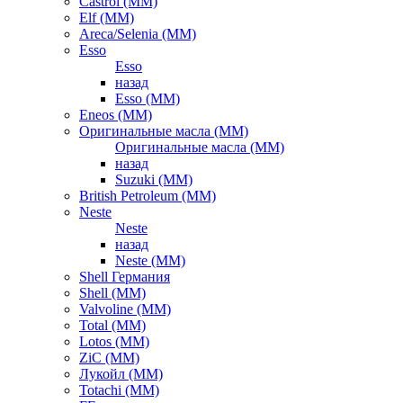
Castrol (ММ)
Elf (ММ)
Areca/Selenia (ММ)
Esso
Esso
назад
Esso (ММ)
Eneos (ММ)
Оригинальные масла (ММ)
Оригинальные масла (ММ)
назад
Suzuki (ММ)
British Petroleum (ММ)
Neste
Neste
назад
Neste (ММ)
Shell Германия
Shell (ММ)
Valvoline (ММ)
Total (ММ)
Lotos (ММ)
ZiC (ММ)
Лукойл (ММ)
Totachi (MM)