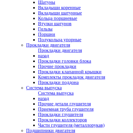
Шатуны
Вкладыши коренные
Вкладыши шатунные
Кольца поршневые
Втулки шатунов
Гильзы
Поршни
Полукольца упорные
Прокладки двигателя
Прокладки двигателя
назад
Прокладки головки блока
Прочие прокладки
Прокладки клапанной крышки
Комплекты прокладок двигателя
Прокладки поддона
Система выпуска
Система выпуска
назад
Прочие детали глушителя
Приемная труба глушителя
Прокладки глушителя
Прокладки коллекторов
Части глушителя (металлорукав)
Подшипники двигателя