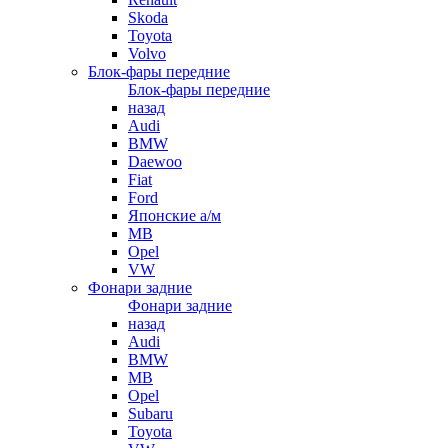
Skoda
Toyota
Volvo
Блок-фары передние
Блок-фары передние
назад
Audi
BMW
Daewoo
Fiat
Ford
Японские а/м
MB
Opel
VW
Фонари задние
Фонари задние
назад
Audi
BMW
MB
Opel
Subaru
Toyota