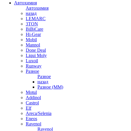
Автохимия
Автохимия
назад
LEMARC
3TON
BiBiCare
Hi-Gear
Mobil
Mannol
Done Deal
Liqui Moly
Luxoil
Runway
Разное
Разное
назад
Разное (ММ)
Motul
Addinol
Castrol
Elf
Areca/Selenia
Eneos
Ravenol
Ravenol