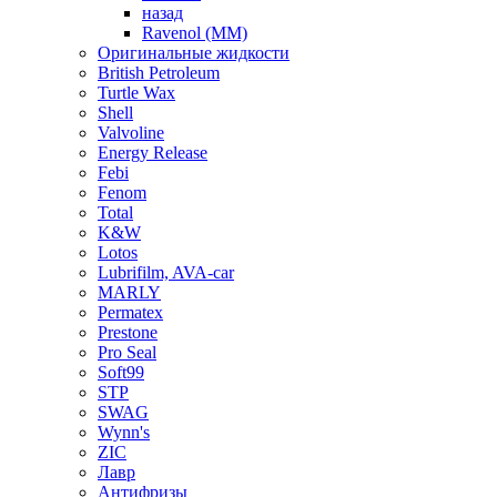
назад
Ravenol (ММ)
Оригинальные жидкости
British Petroleum
Turtle Wax
Shell
Valvoline
Energy Release
Febi
Fenom
Total
K&W
Lotos
Lubrifilm, AVA-car
MARLY
Permatex
Prestone
Pro Seal
Soft99
STP
SWAG
Wynn's
ZIC
Лавр
Антифризы