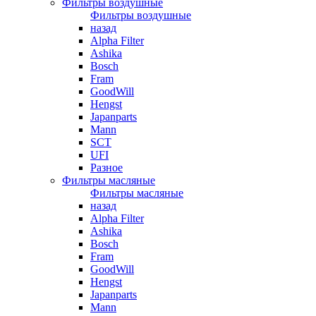
Фильтры воздушные
Фильтры воздушные
назад
Alpha Filter
Ashika
Bosch
Fram
GoodWill
Hengst
Japanparts
Mann
SCT
UFI
Разное
Фильтры масляные
Фильтры масляные
назад
Alpha Filter
Ashika
Bosch
Fram
GoodWill
Hengst
Japanparts
Mann