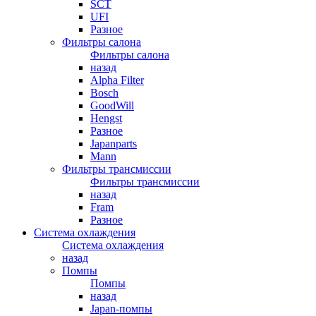
SCT
UFI
Разное
Фильтры салона
Фильтры салона
назад
Alpha Filter
Bosch
GoodWill
Hengst
Разное
Japanparts
Mann
Фильтры трансмиссии
Фильтры трансмиссии
назад
Fram
Разное
Система охлаждения
Система охлаждения
назад
Помпы
Помпы
назад
Japan-помпы