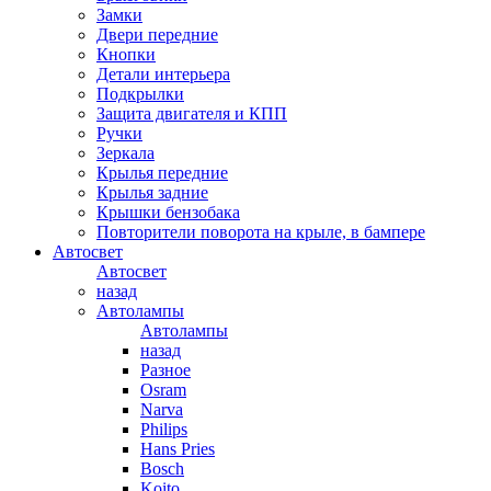
Замки
Двери передние
Кнопки
Детали интерьера
Подкрылки
Защита двигателя и КПП
Ручки
Зеркала
Крылья передние
Крылья задние
Крышки бензобака
Повторители поворота на крыле, в бампере
Автосвет
Автосвет
назад
Автолампы
Автолампы
назад
Разное
Osram
Narva
Philips
Hans Pries
Bosch
Koito