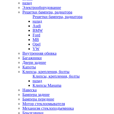
назад
Электрооборудование
Решетки бампера, радиатора
Решетки бампера, радиатора
назад
Audi
BMW
Ford
MB
Opel
VW
Внутренняя обивка
Багажники
Двери задние
Капоты
Клипсы, крепления, болты
Клипсы, крепления, болты
назад
Клипсы Masuma
Навеска
Бампера задние
Бампера передние
Мотор стеклоомывателя
Механизм стеклоподъемника
Брызговики