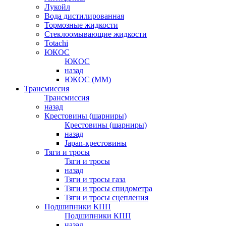
Лукойл
Вода дистилированная
Тормозные жидкости
Стеклоомывающие жидкости
Totachi
ЮКОС
ЮКОС
назад
ЮКОС (ММ)
Трансмиссия
Трансмиссия
назад
Крестовины (шарниры)
Крестовины (шарниры)
назад
Japan-крестовины
Тяги и тросы
Тяги и тросы
назад
Тяги и тросы газа
Тяги и тросы спидометра
Тяги и тросы сцепления
Подшипники КПП
Подшипники КПП
назад