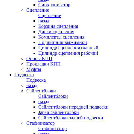
Синхронизатор
Сцепление
Сцепление
назад
Корзина сцепления
Диски сцепления
Комплекты сцепления
Подшипник выжимной
Цилиндр сцепления главный
Цилиндр сцепления рабочий
Опоры КПП
Прокладки КПП
Муфты
Подвеска
Подвеска
назад
Сайлентблоки
Сайлентблоки
назад
Сайлентблоки передней подвески
Japan-сайлентблоки
Сайлентблоки задней подвески
Стабилизатор
Стабилизатор
назад