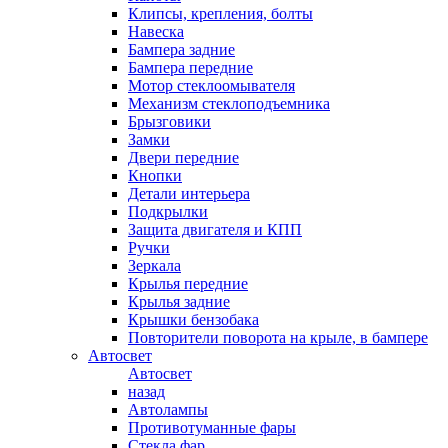
Клипсы, крепления, болты
Навеска
Бампера задние
Бампера передние
Мотор стеклоомывателя
Механизм стеклоподъемника
Брызговики
Замки
Двери передние
Кнопки
Детали интерьера
Подкрылки
Защита двигателя и КПП
Ручки
Зеркала
Крылья передние
Крылья задние
Крышки бензобака
Повторители поворота на крыле, в бампере
Автосвет
Автосвет
назад
Автолампы
Противотуманные фары
Стекла фар