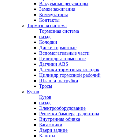
Вакуумные регуляторы
Замки зажигания
Коммутаторы
Контакты
Тормозная система
Тормозная система
назад
Колодки
Диски тормозные
Вспомогательные части
Цилиндры тормозные
Датчики ABS
Датчики тормозных колодок
Цилиндр тормозной рабочий
Шланги, патрубки
Тросы
Кузов
Кузов
назад
Электрооборудование
Решетки бампера, радиатора
Внутренняя обивка
Багажники
Двери задние
Капоты