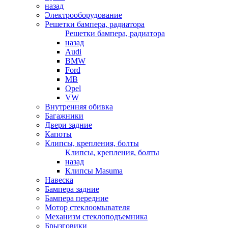
назад
Электрооборудование
Решетки бампера, радиатора
Решетки бампера, радиатора
назад
Audi
BMW
Ford
MB
Opel
VW
Внутренняя обивка
Багажники
Двери задние
Капоты
Клипсы, крепления, болты
Клипсы, крепления, болты
назад
Клипсы Masuma
Навеска
Бампера задние
Бампера передние
Мотор стеклоомывателя
Механизм стеклоподъемника
Брызговики