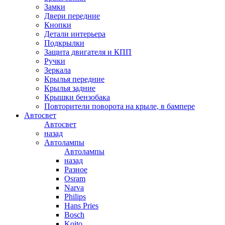
Замки
Двери передние
Кнопки
Детали интерьера
Подкрылки
Защита двигателя и КПП
Ручки
Зеркала
Крылья передние
Крылья задние
Крышки бензобака
Повторители поворота на крыле, в бампере
Автосвет
Автосвет
назад
Автолампы
Автолампы
назад
Разное
Osram
Narva
Philips
Hans Pries
Bosch
Koito