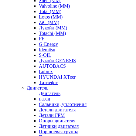
Shell (ММ)
Valvoline (ММ)
Total (ММ)
Lotos (ММ)
ZiC (ММ)
Лукойл (ММ)
Totachi (MM)
FF
G-Energy
Idemitsu
S-OIL
Лукойл GENESIS
AUTOBACS
Lubrex
HYUNDAI XTeer
Татнефть
Двигатель
Двигатель
назад
Сальники, уплотнения
Детали двигателя
Детали ГРМ
Опоры двигателя
Датчики двигателя
Поршневая группа