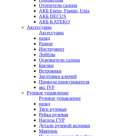
Отопители салона
АКБ Eneus, Fiamm, Unix
АКБ DECUS
АКБ KATEKO
Аксессуары
Аксессуары
назад
Разное
Инструмент
Лейблы
Освежители салона
Брелки
Ветровики
Заготовки ключей
Провода прикуривателя
акс IVF
Рулевое управление
Рулевое управление
назад
Тяги рулевые
Рейка рулевая
Насосы ГУР
Детали рулевой колонки
Маятник