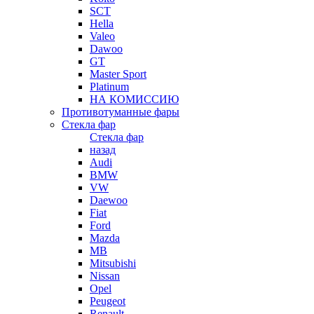
SCT
Hella
Valeo
Dawoo
GT
Master Sport
Platinum
НА КОМИССИЮ
Противотуманные фары
Стекла фар
Стекла фар
назад
Audi
BMW
VW
Daewoo
Fiat
Ford
Mazda
MB
Mitsubishi
Nissan
Opel
Peugeot
Renault