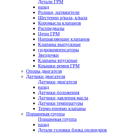
Детали ГРМ
назад
Ролики, натяжители
Шестерни р/вала, к/вала
Коромысла клапанов
Распредвалы
Цепи ГРМ
Направляющие клапанов
Клапаны выпускные
гидрокомпенсаторы
Звездочки
Клапаны впускные
Крышки ремня ГРМ
Опоры двигателя
Датчики двигателя
Датчики двигателя
назад
Датчики положения
Датчики давления масла
Датчики температуры
Термо-пневмо клапаны
Поршневая группа
Поршневая группа
назад
Детали головки блока цилиндров