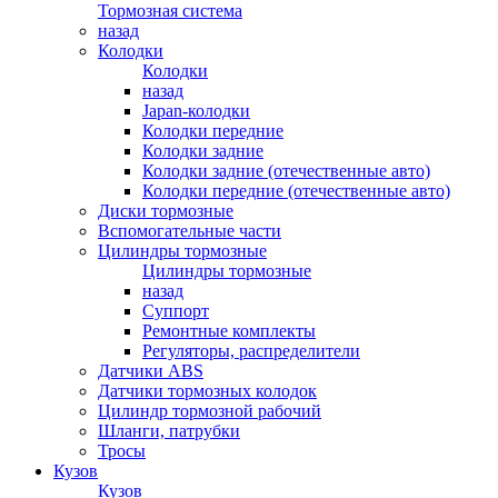
Тормозная система
назад
Колодки
Колодки
назад
Japan-колодки
Колодки передние
Колодки задние
Колодки задние (отечественные авто)
Колодки передние (отечественные авто)
Диски тормозные
Вспомогательные части
Цилиндры тормозные
Цилиндры тормозные
назад
Суппорт
Ремонтные комплекты
Регуляторы, распределители
Датчики ABS
Датчики тормозных колодок
Цилиндр тормозной рабочий
Шланги, патрубки
Тросы
Кузов
Кузов