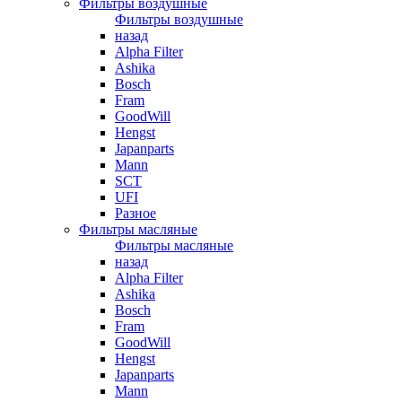
Фильтры воздушные
Фильтры воздушные
назад
Alpha Filter
Ashika
Bosch
Fram
GoodWill
Hengst
Japanparts
Mann
SCT
UFI
Разное
Фильтры масляные
Фильтры масляные
назад
Alpha Filter
Ashika
Bosch
Fram
GoodWill
Hengst
Japanparts
Mann