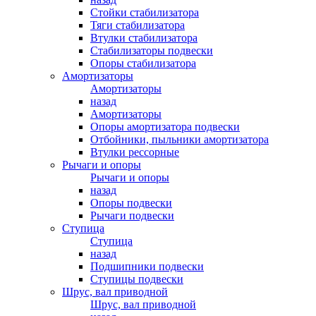
Стойки стабилизатора
Тяги стабилизатора
Втулки стабилизатора
Стабилизаторы подвески
Опоры стабилизатора
Амортизаторы
Амортизаторы
назад
Амортизаторы
Опоры амортизатора подвески
Отбойники, пыльники амортизатора
Втулки рессорные
Рычаги и опоры
Рычаги и опоры
назад
Опоры подвески
Рычаги подвески
Ступица
Ступица
назад
Подшипники подвески
Ступицы подвески
Шрус, вал приводной
Шрус, вал приводной