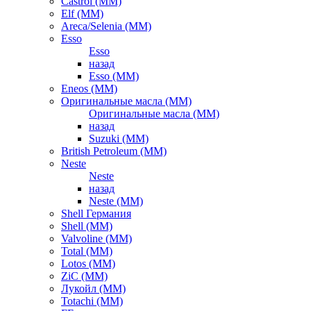
Castrol (ММ)
Elf (ММ)
Areca/Selenia (ММ)
Esso
Esso
назад
Esso (ММ)
Eneos (ММ)
Оригинальные масла (ММ)
Оригинальные масла (ММ)
назад
Suzuki (ММ)
British Petroleum (ММ)
Neste
Neste
назад
Neste (ММ)
Shell Германия
Shell (ММ)
Valvoline (ММ)
Total (ММ)
Lotos (ММ)
ZiC (ММ)
Лукойл (ММ)
Totachi (MM)