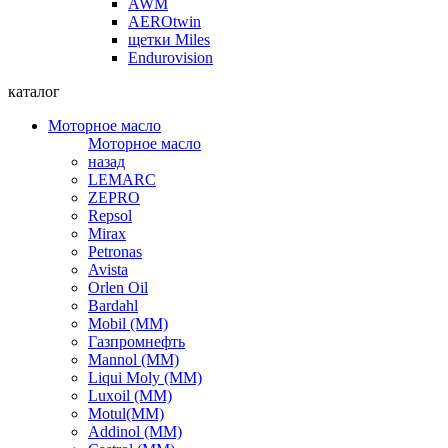
AWM
AEROtwin
щетки Miles
Endurovision
каталог
Моторное масло
Моторное масло
назад
LEMARC
ZEPRO
Repsol
Mirax
Petronas
Avista
Orlen Oil
Bardahl
Mobil (ММ)
Газпромнефть
Mannol (ММ)
Liqui Moly (ММ)
Luxoil (ММ)
Motul(ММ)
Addinol (ММ)