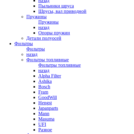
назад
Пыльники шруса
Шрусы, вал приводной
Пружины
Пружины
назад
Опоры пружин
Детали полуосей
Фильтры
Фильтры
назад
Фильтры топливные
Фильтры топливные
назад
Alpha Filter
Ashika
Bosch
Fram
GoodWill
Hengst
Japanparts
Mann
Masuma
UFI
Разное