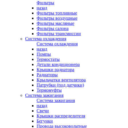
Фильтры
назад
Фильтры топливные
Фильтры воздушные
Фильтры масляные
Фильтры салона
Фильтры трансмиссии
Система охлаждения
Система охлаждения
назад
Помпы
Термостаты
Детали кондиционера
Крышки радиатора
Радиаторы
Крыльчатки вентилятора
Патрубки (под датчики)
Термомуфты
Система зажигания
Система зажигания
назад
Свечи
Крышки распределителя
Бегунки
Провода высоковольтные