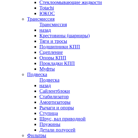
Стеклоомывающие жидкости
Totachi
ЮКОС
Трансмиссия
Трансмиссия
назад
Крестовины (шарниры)
Тяги и тросы
Подшипники КПП
Сцепление
Опоры КПП
Прокладки КПП
Муфты
Подвеска
Подвеска
назад
Сайлентблоки
Стабилизатор
Амортизаторы
Рычаги и опоры
Ступица
Шрус, вал приводной
Пружины
Детали полуосей
Фильтры