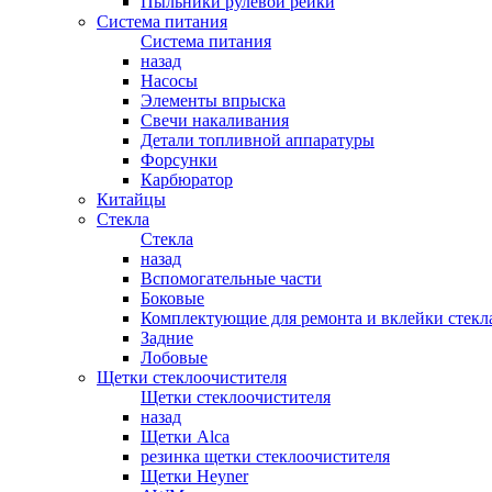
Пыльники рулевой рейки
Система питания
Система питания
назад
Насосы
Элементы впрыска
Свечи накаливания
Детали топливной аппаратуры
Форсунки
Карбюратор
Китайцы
Стекла
Стекла
назад
Вспомогательные части
Боковые
Комплектующие для ремонта и вклейки стекл
Задние
Лобовые
Щетки стеклоочистителя
Щетки стеклоочистителя
назад
Щетки Alca
резинка щетки стеклоочистителя
Щетки Heyner