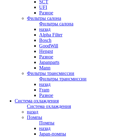
SCT
UFI
Разное
Фильтры салона
Фильтры салона
назад
Alpha Filter
Bosch
GoodWill
Hengst
Разное
Japanparts
Mann
Фильтры трансмиссии
Фильтры трансмиссии
назад
Fram
Разное
Система охлаждения
Система охлаждения
назад
Помпы
Помпы
назад
Japan-помпы