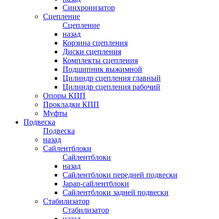
Синхронизатор
Сцепление
Сцепление
назад
Корзина сцепления
Диски сцепления
Комплекты сцепления
Подшипник выжимной
Цилиндр сцепления главный
Цилиндр сцепления рабочий
Опоры КПП
Прокладки КПП
Муфты
Подвеска
Подвеска
назад
Сайлентблоки
Сайлентблоки
назад
Сайлентблоки передней подвески
Japan-сайлентблоки
Сайлентблоки задней подвески
Стабилизатор
Стабилизатор
назад