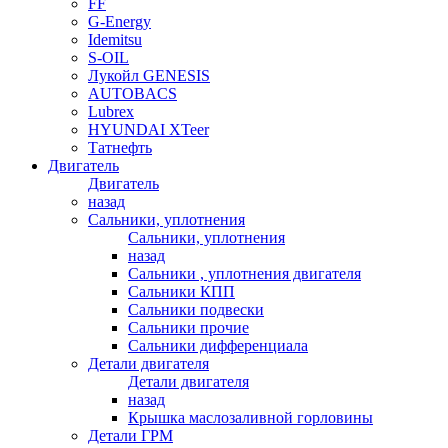
FF
G-Energy
Idemitsu
S-OIL
Лукойл GENESIS
AUTOBACS
Lubrex
HYUNDAI XTeer
Татнефть
Двигатель
Двигатель
назад
Сальники, уплотнения
Сальники, уплотнения
назад
Сальники , уплотнения двигателя
Сальники КПП
Сальники подвески
Сальники прочие
Сальники дифференциала
Детали двигателя
Детали двигателя
назад
Крышка маслозаливной горловины
Детали ГРМ