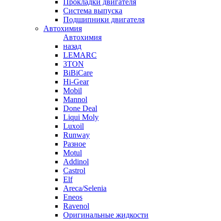
Прокладки двигателя
Система выпуска
Подшипники двигателя
Автохимия
Автохимия
назад
LEMARC
3TON
BiBiCare
Hi-Gear
Mobil
Mannol
Done Deal
Liqui Moly
Luxoil
Runway
Разное
Motul
Addinol
Castrol
Elf
Areca/Selenia
Eneos
Ravenol
Оригинальные жидкости