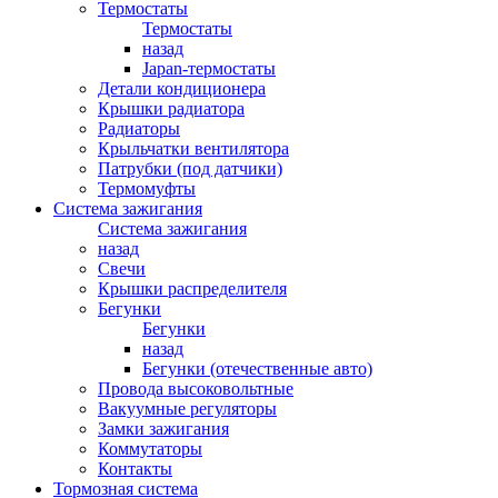
Термостаты
Термостаты
назад
Japan-термостаты
Детали кондиционера
Крышки радиатора
Радиаторы
Крыльчатки вентилятора
Патрубки (под датчики)
Термомуфты
Система зажигания
Система зажигания
назад
Свечи
Крышки распределителя
Бегунки
Бегунки
назад
Бегунки (отечественные авто)
Провода высоковольтные
Вакуумные регуляторы
Замки зажигания
Коммутаторы
Контакты
Тормозная система