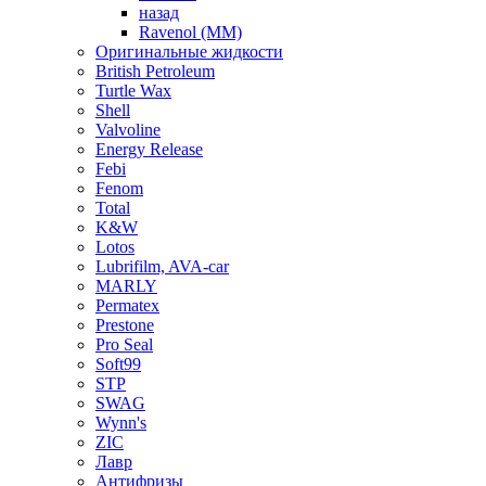
назад
Ravenol (ММ)
Оригинальные жидкости
British Petroleum
Turtle Wax
Shell
Valvoline
Energy Release
Febi
Fenom
Total
K&W
Lotos
Lubrifilm, AVA-car
MARLY
Permatex
Prestone
Pro Seal
Soft99
STP
SWAG
Wynn's
ZIC
Лавр
Антифризы