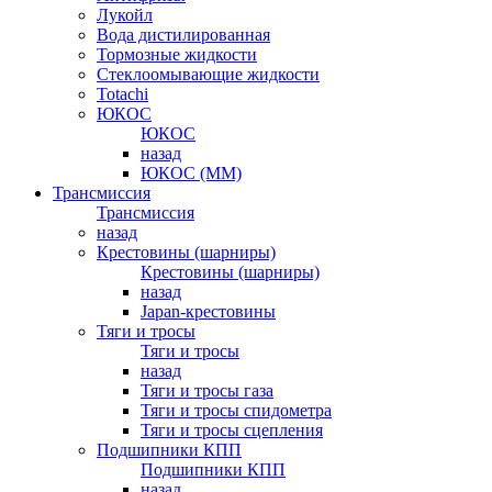
Лукойл
Вода дистилированная
Тормозные жидкости
Стеклоомывающие жидкости
Totachi
ЮКОС
ЮКОС
назад
ЮКОС (ММ)
Трансмиссия
Трансмиссия
назад
Крестовины (шарниры)
Крестовины (шарниры)
назад
Japan-крестовины
Тяги и тросы
Тяги и тросы
назад
Тяги и тросы газа
Тяги и тросы спидометра
Тяги и тросы сцепления
Подшипники КПП
Подшипники КПП
назад