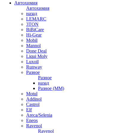
Автохимия
Автохимия
назад
LEMARC
3TON
BiBiCare
Hi-Gear
Mobil
Mannol
Done Deal
Liqui Moly
Luxoil
Runway
Разное
Разное
назад
Разное (ММ)
Motul
Addinol
Castrol
Elf
Areca/Selenia
Eneos
Ravenol
Ravenol