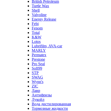
British Petroleum
Turtle Wax
Shell
Valvoline
Energy Release
Febi
Fenom
Total
K&W
Lotos
Lubrifilm, AVA-car
MARLY
Permatex
Prestone
Pro Seal
Soft99
STP
SWAG
Wynn's
ZIC
Лавр
Антифризы
Лукойл
Вода дистилированная
Тормозные жидкости