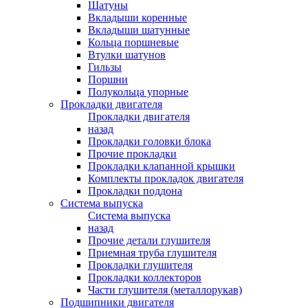
Шатуны
Вкладыши коренные
Вкладыши шатунные
Кольца поршневые
Втулки шатунов
Гильзы
Поршни
Полукольца упорные
Прокладки двигателя
Прокладки двигателя
назад
Прокладки головки блока
Прочие прокладки
Прокладки клапанной крышки
Комплекты прокладок двигателя
Прокладки поддона
Система выпуска
Система выпуска
назад
Прочие детали глушителя
Приемная труба глушителя
Прокладки глушителя
Прокладки коллекторов
Части глушителя (металлорукав)
Подшипники двигателя