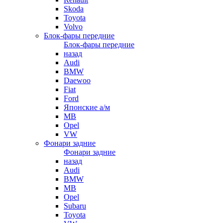
Skoda
Toyota
Volvo
Блок-фары передние
Блок-фары передние
назад
Audi
BMW
Daewoo
Fiat
Ford
Японские а/м
MB
Opel
VW
Фонари задние
Фонари задние
назад
Audi
BMW
MB
Opel
Subaru
Toyota