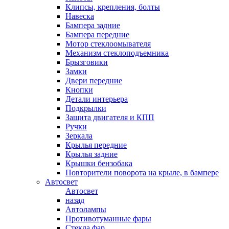
Клипсы, крепления, болты
Навеска
Бампера задние
Бампера передние
Мотор стеклоомывателя
Механизм стеклоподъемника
Брызговики
Замки
Двери передние
Кнопки
Детали интерьера
Подкрылки
Защита двигателя и КПП
Ручки
Зеркала
Крылья передние
Крылья задние
Крышки бензобака
Повторители поворота на крыле, в бампере
Автосвет
Автосвет
назад
Автолампы
Противотуманные фары
Стекла фар