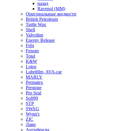
назад
Ravenol (ММ)
Оригинальные жидкости
British Petroleum
Turtle Wax
Shell
Valvoline
Energy Release
Febi
Fenom
Total
K&W
Lotos
Lubrifilm, AVA-car
MARLY
Permatex
Prestone
Pro Seal
Soft99
STP
SWAG
Wynn's
ZIC
Лавр
Антифризы