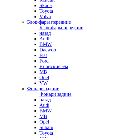
Skoda
Toyota
Volvo
Блок-фары передние
Блок-фары передние
назад
Audi
BMW
Daewoo
Fiat
Ford
Японские а/м
MB
Opel
VW
Фонари задние
Фонари задние
назад
Audi
BMW
MB
Opel
Subaru
Toyota