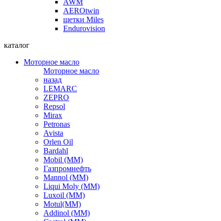
AWM
AEROtwin
щетки Miles
Endurovision
каталог
Моторное масло
Моторное масло
назад
LEMARC
ZEPRO
Repsol
Mirax
Petronas
Avista
Orlen Oil
Bardahl
Mobil (ММ)
Газпромнефть
Mannol (ММ)
Liqui Moly (ММ)
Luxoil (ММ)
Motul(ММ)
Addinol (ММ)