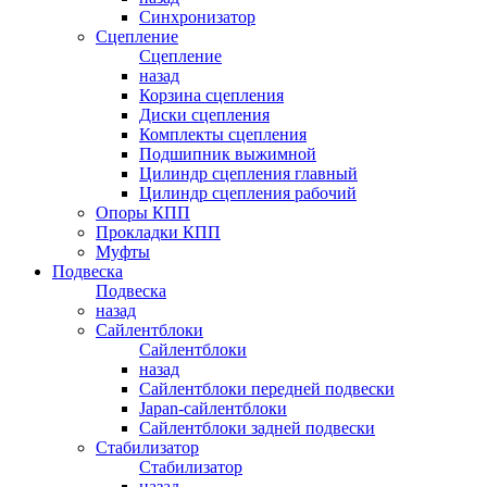
Синхронизатор
Сцепление
Сцепление
назад
Корзина сцепления
Диски сцепления
Комплекты сцепления
Подшипник выжимной
Цилиндр сцепления главный
Цилиндр сцепления рабочий
Опоры КПП
Прокладки КПП
Муфты
Подвеска
Подвеска
назад
Сайлентблоки
Сайлентблоки
назад
Сайлентблоки передней подвески
Japan-сайлентблоки
Сайлентблоки задней подвески
Стабилизатор
Стабилизатор
назад