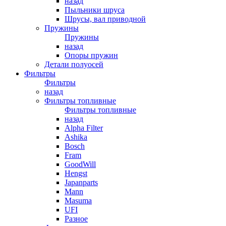
назад
Пыльники шруса
Шрусы, вал приводной
Пружины
Пружины
назад
Опоры пружин
Детали полуосей
Фильтры
Фильтры
назад
Фильтры топливные
Фильтры топливные
назад
Alpha Filter
Ashika
Bosch
Fram
GoodWill
Hengst
Japanparts
Mann
Masuma
UFI
Разное