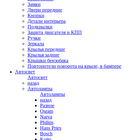
Замки
Двери передние
Кнопки
Детали интерьера
Подкрылки
Защита двигателя и КПП
Ручки
Зеркала
Крылья передние
Крылья задние
Крышки бензобака
Повторители поворота на крыле, в бампере
Автосвет
Автосвет
назад
Автолампы
Автолампы
назад
Разное
Osram
Narva
Philips
Hans Pries
Bosch
Koito