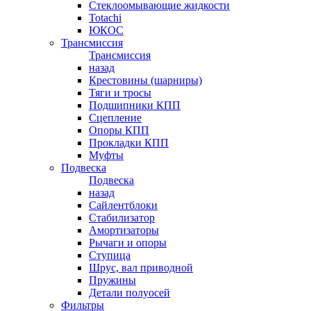
Стеклоомывающие жидкости
Totachi
ЮКОС
Трансмиссия
Трансмиссия
назад
Крестовины (шарниры)
Тяги и тросы
Подшипники КПП
Сцепление
Опоры КПП
Прокладки КПП
Муфты
Подвеска
Подвеска
назад
Сайлентблоки
Стабилизатор
Амортизаторы
Рычаги и опоры
Ступица
Шрус, вал приводной
Пружины
Детали полуосей
Фильтры