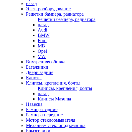
назад
Электрооборудование
Решетки бампера, радиатора
Решетки бампера, радиатора
назад
Audi
BMW
Ford
MB
Opel
VW
Внутренняя обивка
Багажники
Двери задние
Капоты
Клипсы, крепления, болты
Клипсы, крепления, болты
назад
Клипсы Masuma
Навеска
Бампера задние
Бампера передние
Мотор стеклоомывателя
Механизм стеклоподъемника
Брызговики