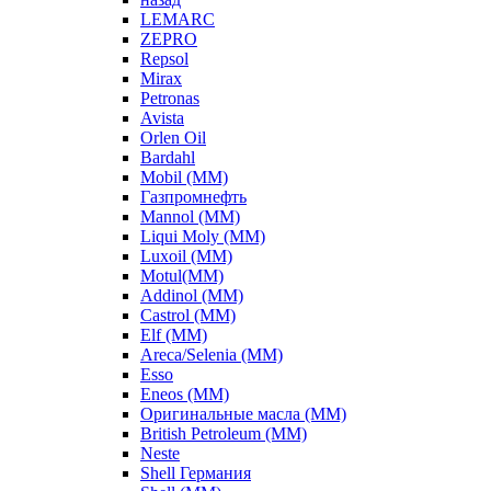
LEMARC
ZEPRO
Repsol
Mirax
Petronas
Avista
Orlen Oil
Bardahl
Mobil (ММ)
Газпромнефть
Mannol (ММ)
Liqui Moly (ММ)
Luxoil (ММ)
Motul(ММ)
Addinol (ММ)
Castrol (ММ)
Elf (ММ)
Areca/Selenia (ММ)
Esso
Eneos (ММ)
Оригинальные масла (ММ)
British Petroleum (ММ)
Neste
Shell Германия