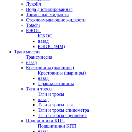
Лукойл
Вода дистилированная
Тормозные жидкости
Стеклоомывающие жидкости
Totachi
ЮКОС
ЮКОС
назад
ЮКОС (ММ)
Трансмиссия
Трансмиссия
назад
Крестовины (шарниры)
Крестовины (шарниры)
назад
Japan-крестовины
Тяги и тросы
Тяги и тросы
назад
Тяги и тросы газа
Тяги и тросы спидометра
Тяги и тросы сцепления
Подшипники КПП
Подшипники КПП
назад