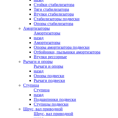
Стойки стабилизатора
Тяги стабилизатора
Втулки стабилизатора
Стабилизаторы подвески
Опоры стабилизатора
Амортизаторы
Амортизаторы
назад
Амортизаторы
Опоры амортизатора подвески
Отбойники, пыльники амортизатора
Втулки рессорные
Рычаги и опоры
Рычаги и опоры
назад
Опоры подвески
Рычаги подвески
Ступица
Ступица
назад
Подшипники подвески
Ступицы подвески
Шрус, вал приводной
Шрус, вал приводной