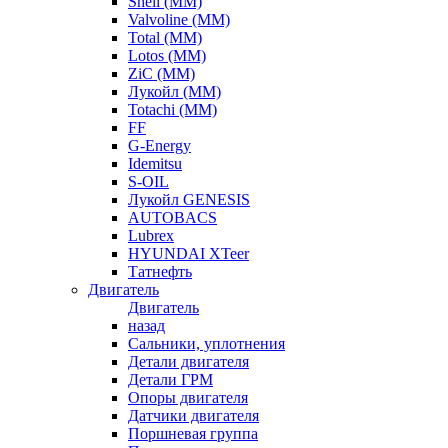
Shell (ММ)
Valvoline (ММ)
Total (ММ)
Lotos (ММ)
ZiC (ММ)
Лукойл (ММ)
Totachi (MM)
FF
G-Energy
Idemitsu
S-OIL
Лукойл GENESIS
AUTOBACS
Lubrex
HYUNDAI XTeer
Татнефть
Двигатель
Двигатель
назад
Сальники, уплотнения
Детали двигателя
Детали ГРМ
Опоры двигателя
Датчики двигателя
Поршневая группа