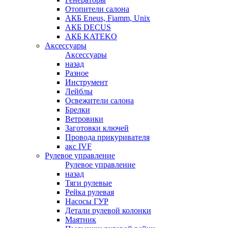
Отопители салона
АКБ Eneus, Fiamm, Unix
АКБ DECUS
АКБ KATEKO
Аксессуары
Аксессуары
назад
Разное
Инструмент
Лейблы
Освежители салона
Брелки
Ветровики
Заготовки ключей
Провода прикуривателя
акс IVF
Рулевое управление
Рулевое управление
назад
Тяги рулевые
Рейка рулевая
Насосы ГУР
Детали рулевой колонки
Маятник