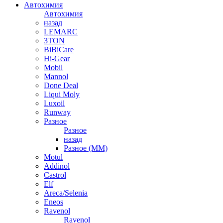
Автохимия
Автохимия
назад
LEMARC
3TON
BiBiCare
Hi-Gear
Mobil
Mannol
Done Deal
Liqui Moly
Luxoil
Runway
Разное
Разное
назад
Разное (ММ)
Motul
Addinol
Castrol
Elf
Areca/Selenia
Eneos
Ravenol
Ravenol