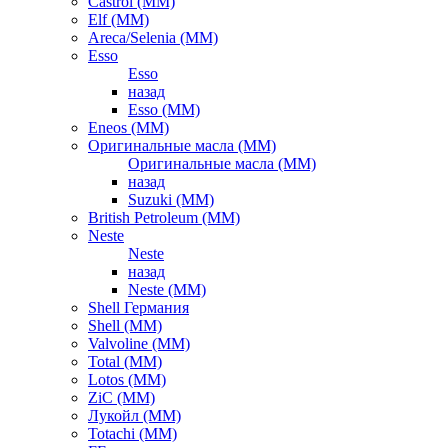
Castrol (ММ)
Elf (ММ)
Areca/Selenia (ММ)
Esso
Esso
назад
Esso (ММ)
Eneos (ММ)
Оригинальные масла (ММ)
Оригинальные масла (ММ)
назад
Suzuki (ММ)
British Petroleum (ММ)
Neste
Neste
назад
Neste (ММ)
Shell Германия
Shell (ММ)
Valvoline (ММ)
Total (ММ)
Lotos (ММ)
ZiC (ММ)
Лукойл (ММ)
Totachi (MM)