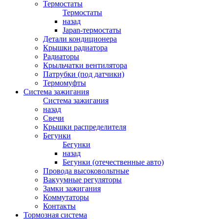
Термостаты
Термостаты
назад
Japan-термостаты
Детали кондиционера
Крышки радиатора
Радиаторы
Крыльчатки вентилятора
Патрубки (под датчики)
Термомуфты
Система зажигания
Система зажигания
назад
Свечи
Крышки распределителя
Бегунки
Бегунки
назад
Бегунки (отечественные авто)
Провода высоковольтные
Вакуумные регуляторы
Замки зажигания
Коммутаторы
Контакты
Тормозная система