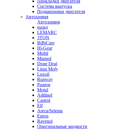
Прокладки двигателя
Система выпуска
Подшипники двигателя
Автохимия
Автохимия
назад
LEMARC
3TON
BiBiCare
Hi-Gear
Mobil
Mannol
Done Deal
Liqui Moly
Luxoil
Runway
Разное
Motul
Addinol
Castrol
Elf
Areca/Selenia
Eneos
Ravenol
Оригинальные жидкости