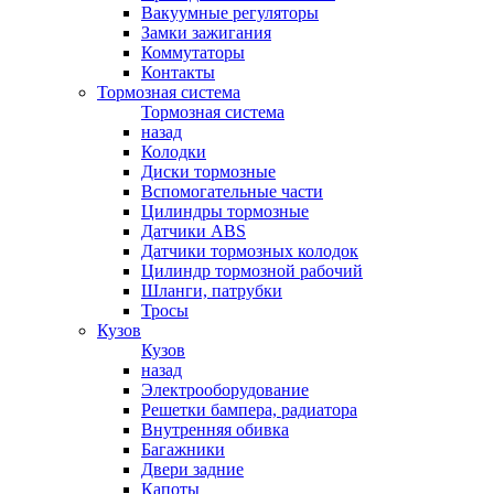
Вакуумные регуляторы
Замки зажигания
Коммутаторы
Контакты
Тормозная система
Тормозная система
назад
Колодки
Диски тормозные
Вспомогательные части
Цилиндры тормозные
Датчики ABS
Датчики тормозных колодок
Цилиндр тормозной рабочий
Шланги, патрубки
Тросы
Кузов
Кузов
назад
Электрооборудование
Решетки бампера, радиатора
Внутренняя обивка
Багажники
Двери задние
Капоты