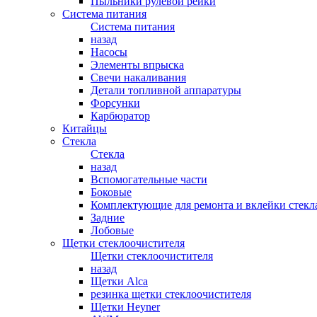
Пыльники рулевой рейки
Система питания
Система питания
назад
Насосы
Элементы впрыска
Свечи накаливания
Детали топливной аппаратуры
Форсунки
Карбюратор
Китайцы
Стекла
Стекла
назад
Вспомогательные части
Боковые
Комплектующие для ремонта и вклейки стекл
Задние
Лобовые
Щетки стеклоочистителя
Щетки стеклоочистителя
назад
Щетки Alca
резинка щетки стеклоочистителя
Щетки Heyner