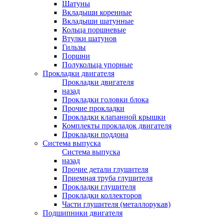
Шатуны
Вкладыши коренные
Вкладыши шатунные
Кольца поршневые
Втулки шатунов
Гильзы
Поршни
Полукольца упорные
Прокладки двигателя
Прокладки двигателя
назад
Прокладки головки блока
Прочие прокладки
Прокладки клапанной крышки
Комплекты прокладок двигателя
Прокладки поддона
Система выпуска
Система выпуска
назад
Прочие детали глушителя
Приемная труба глушителя
Прокладки глушителя
Прокладки коллекторов
Части глушителя (металлорукав)
Подшипники двигателя