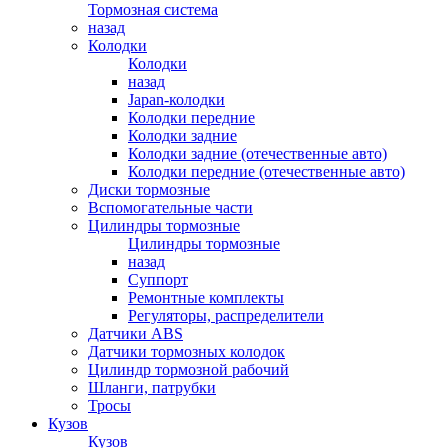
Тормозная система
назад
Колодки
Колодки
назад
Japan-колодки
Колодки передние
Колодки задние
Колодки задние (отечественные авто)
Колодки передние (отечественные авто)
Диски тормозные
Вспомогательные части
Цилиндры тормозные
Цилиндры тормозные
назад
Суппорт
Ремонтные комплекты
Регуляторы, распределители
Датчики ABS
Датчики тормозных колодок
Цилиндр тормозной рабочий
Шланги, патрубки
Тросы
Кузов
Кузов