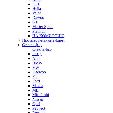
SCT
Hella
Valeo
Dawoo
GT
Master Sport
Platinum
НА КОМИССИЮ
Противотуманные фары
Стекла фар
Стекла фар
назад
Audi
BMW
VW
Daewoo
Fiat
Ford
Mazda
MB
Mitsubishi
Nissan
Opel
Peugeot
Renault