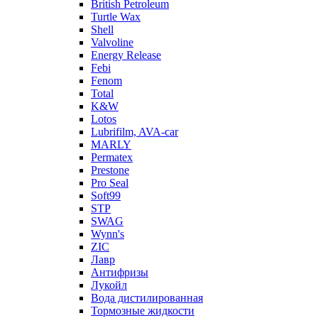
British Petroleum
Turtle Wax
Shell
Valvoline
Energy Release
Febi
Fenom
Total
K&W
Lotos
Lubrifilm, AVA-car
MARLY
Permatex
Prestone
Pro Seal
Soft99
STP
SWAG
Wynn's
ZIC
Лавр
Антифризы
Лукойл
Вода дистилированная
Тормозные жидкости