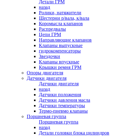
Детали ГРМ
назад
Ролики, натяжители
Шестерни р/вала, к/вала
Коромысла клапанов
Распредвалы
Цепи ГРМ
Направляющие клапанов
Клапаны выпускные
гидрокомпенсаторы
Звездочки
Клапаны впускные
Крышки ремня ГРМ
Опоры двигателя
Датчики двигателя
Датчики двигателя
назад
Датчики положения
Датчики давления масла
Датчики температуры
Термо-пневмо клапаны
Поршневая группа
Поршневая группа
назад
Детали головки блока цилиндров