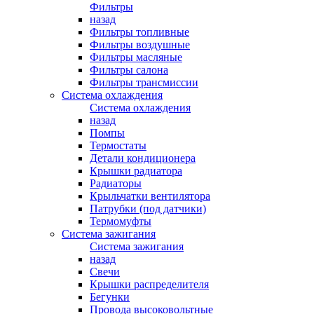
Фильтры
назад
Фильтры топливные
Фильтры воздушные
Фильтры масляные
Фильтры салона
Фильтры трансмиссии
Система охлаждения
Система охлаждения
назад
Помпы
Термостаты
Детали кондиционера
Крышки радиатора
Радиаторы
Крыльчатки вентилятора
Патрубки (под датчики)
Термомуфты
Система зажигания
Система зажигания
назад
Свечи
Крышки распределителя
Бегунки
Провода высоковольтные