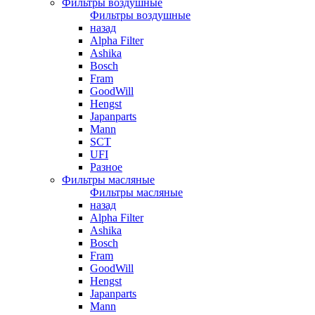
Фильтры воздушные
Фильтры воздушные
назад
Alpha Filter
Ashika
Bosch
Fram
GoodWill
Hengst
Japanparts
Mann
SCT
UFI
Разное
Фильтры масляные
Фильтры масляные
назад
Alpha Filter
Ashika
Bosch
Fram
GoodWill
Hengst
Japanparts
Mann