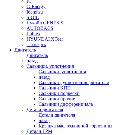
FF
G-Energy
Idemitsu
S-OIL
Лукойл GENESIS
AUTOBACS
Lubrex
HYUNDAI XTeer
Татнефть
Двигатель
Двигатель
назад
Сальники, уплотнения
Сальники, уплотнения
назад
Сальники , уплотнения двигателя
Сальники КПП
Сальники подвески
Сальники прочие
Сальники дифференциала
Детали двигателя
Детали двигателя
назад
Крышка маслозаливной горловины
Детали ГРМ