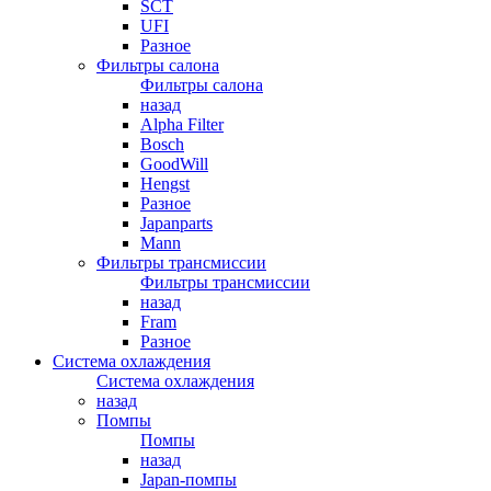
SCT
UFI
Разное
Фильтры салона
Фильтры салона
назад
Alpha Filter
Bosch
GoodWill
Hengst
Разное
Japanparts
Mann
Фильтры трансмиссии
Фильтры трансмиссии
назад
Fram
Разное
Система охлаждения
Система охлаждения
назад
Помпы
Помпы
назад
Japan-помпы