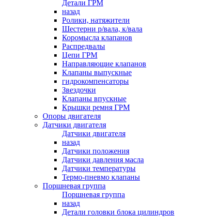
Детали ГРМ
назад
Ролики, натяжители
Шестерни р/вала, к/вала
Коромысла клапанов
Распредвалы
Цепи ГРМ
Направляющие клапанов
Клапаны выпускные
гидрокомпенсаторы
Звездочки
Клапаны впускные
Крышки ремня ГРМ
Опоры двигателя
Датчики двигателя
Датчики двигателя
назад
Датчики положения
Датчики давления масла
Датчики температуры
Термо-пневмо клапаны
Поршневая группа
Поршневая группа
назад
Детали головки блока цилиндров