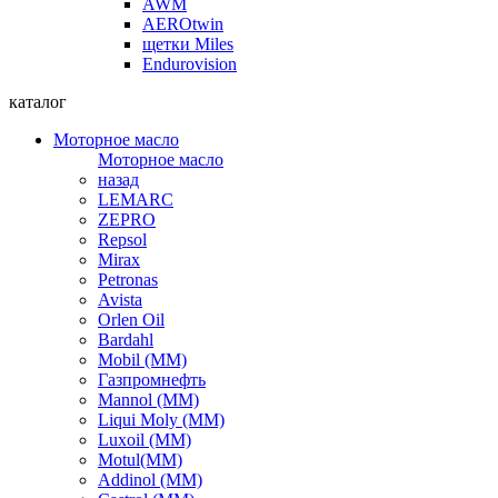
AWM
AEROtwin
щетки Miles
Endurovision
каталог
Моторное масло
Моторное масло
назад
LEMARC
ZEPRO
Repsol
Mirax
Petronas
Avista
Orlen Oil
Bardahl
Mobil (ММ)
Газпромнефть
Mannol (ММ)
Liqui Moly (ММ)
Luxoil (ММ)
Motul(ММ)
Addinol (ММ)