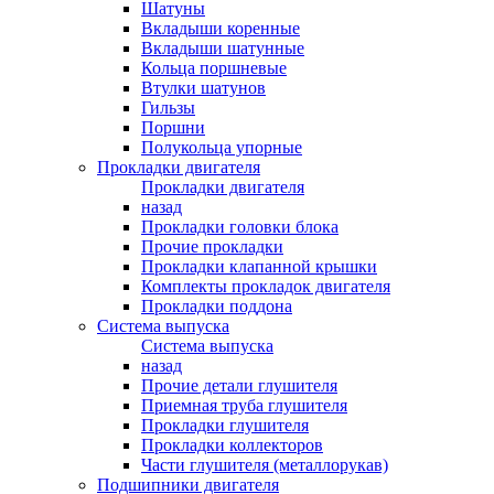
Шатуны
Вкладыши коренные
Вкладыши шатунные
Кольца поршневые
Втулки шатунов
Гильзы
Поршни
Полукольца упорные
Прокладки двигателя
Прокладки двигателя
назад
Прокладки головки блока
Прочие прокладки
Прокладки клапанной крышки
Комплекты прокладок двигателя
Прокладки поддона
Система выпуска
Система выпуска
назад
Прочие детали глушителя
Приемная труба глушителя
Прокладки глушителя
Прокладки коллекторов
Части глушителя (металлорукав)
Подшипники двигателя