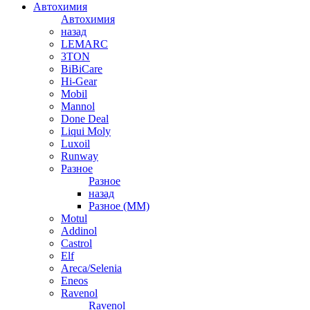
Автохимия
Автохимия
назад
LEMARC
3TON
BiBiCare
Hi-Gear
Mobil
Mannol
Done Deal
Liqui Moly
Luxoil
Runway
Разное
Разное
назад
Разное (ММ)
Motul
Addinol
Castrol
Elf
Areca/Selenia
Eneos
Ravenol
Ravenol