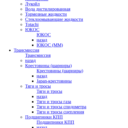
Лукойл
Вода дистилированная
Тормозные жидкости
Стеклоомывающие жидкости
Totachi
ЮКОС
ЮКОС
назад
ЮКОС (ММ)
Трансмиссия
Трансмиссия
назад
Крестовины (шарниры)
Крестовины (шарниры)
назад
Japan-крестовины
Тяги и тросы
Тяги и тросы
назад
Тяги и тросы газа
Тяги и тросы спидометра
Тяги и тросы сцепления
Подшипники КПП
Подшипники КПП
назад