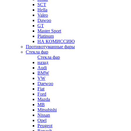
SCT
Hella
Valeo
Dawoo
GT
Master Sport
Platinum
НА КОМИССИЮ
Противотуманные фары
Стекла фар
Стекла фар
назад
Audi
BMW
VW
Daewoo
Fiat
Ford
Mazda
MB
Mitsubishi
Nissan
Opel
Peugeot
Renault