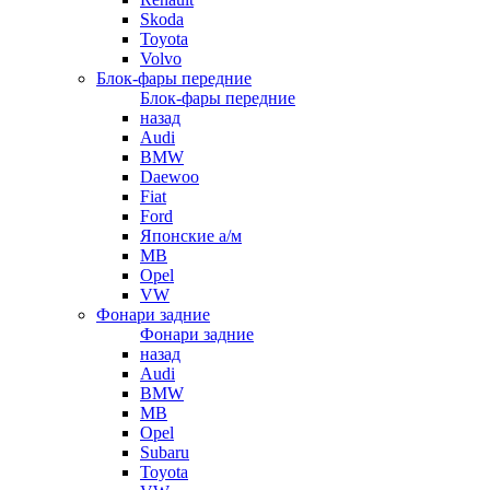
Skoda
Toyota
Volvo
Блок-фары передние
Блок-фары передние
назад
Audi
BMW
Daewoo
Fiat
Ford
Японские а/м
MB
Opel
VW
Фонари задние
Фонари задние
назад
Audi
BMW
MB
Opel
Subaru
Toyota