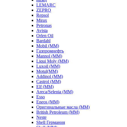
LEMARC
ZEPRO
Repsol
Mirax
Petronas
Avista
Orlen Oil
Bardahl
Mobil (ММ)
Газпромнефть
Mannol (ММ)
Liqui Moly (ММ)
Luxoil (ММ)
Motul(ММ)
Addinol (ММ)
Castrol (ММ)
Elf (ММ)
Areca/Selenia (ММ)
Esso
Eneos (ММ)
Оригинальные масла (ММ)
British Petroleum (ММ)
Neste
Shell Германия