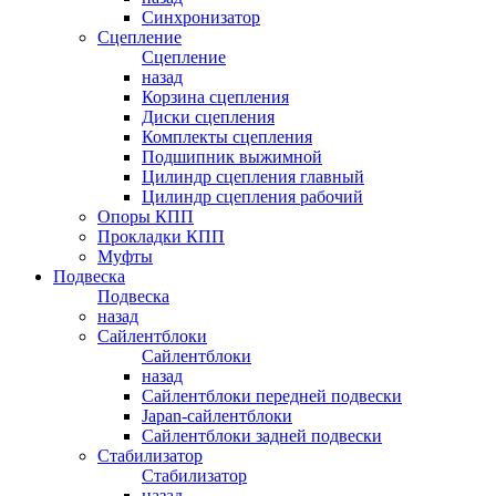
Синхронизатор
Сцепление
Сцепление
назад
Корзина сцепления
Диски сцепления
Комплекты сцепления
Подшипник выжимной
Цилиндр сцепления главный
Цилиндр сцепления рабочий
Опоры КПП
Прокладки КПП
Муфты
Подвеска
Подвеска
назад
Сайлентблоки
Сайлентблоки
назад
Сайлентблоки передней подвески
Japan-сайлентблоки
Сайлентблоки задней подвески
Стабилизатор
Стабилизатор
назад