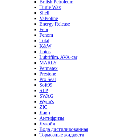
British Petroleum
Turtle Wax
Shell
Valvoline
Energy Release
Febi
Fenom
Total
K&W
Lotos
Lubrifilm, AVA-car
MARLY
Permatex
Prestone
Pro Seal
Soft99
STP
SWAG
Wynn's
ZIC
Лавр
Антифризы
Лукойл
Вода дистилированная
Тормозные жидкости