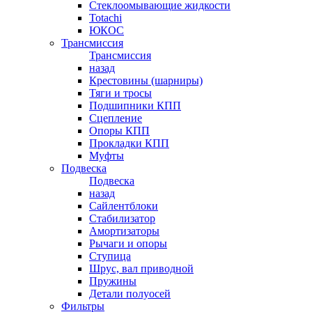
Стеклоомывающие жидкости
Totachi
ЮКОС
Трансмиссия
Трансмиссия
назад
Крестовины (шарниры)
Тяги и тросы
Подшипники КПП
Сцепление
Опоры КПП
Прокладки КПП
Муфты
Подвеска
Подвеска
назад
Сайлентблоки
Стабилизатор
Амортизаторы
Рычаги и опоры
Ступица
Шрус, вал приводной
Пружины
Детали полуосей
Фильтры