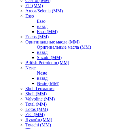
Castrol (ММ)
Elf (ММ)
Areca/Selenia (ММ)
Esso
Esso
назад
Esso (ММ)
Eneos (ММ)
Оригинальные масла (ММ)
Оригинальные масла (ММ)
назад
Suzuki (ММ)
British Petroleum (ММ)
Neste
Neste
назад
Neste (ММ)
Shell Германия
Shell (ММ)
Valvoline (ММ)
Total (ММ)
Lotos (ММ)
ZiC (ММ)
Лукойл (ММ)
Totachi (MM)