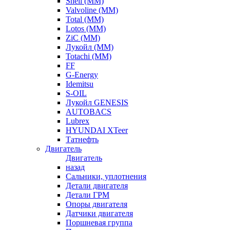
Shell (ММ)
Valvoline (ММ)
Total (ММ)
Lotos (ММ)
ZiC (ММ)
Лукойл (ММ)
Totachi (MM)
FF
G-Energy
Idemitsu
S-OIL
Лукойл GENESIS
AUTOBACS
Lubrex
HYUNDAI XTeer
Татнефть
Двигатель
Двигатель
назад
Сальники, уплотнения
Детали двигателя
Детали ГРМ
Опоры двигателя
Датчики двигателя
Поршневая группа