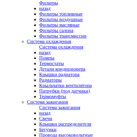
Фильтры
назад
Фильтры топливные
Фильтры воздушные
Фильтры масляные
Фильтры салона
Фильтры трансмиссии
Система охлаждения
Система охлаждения
назад
Помпы
Термостаты
Детали кондиционера
Крышки радиатора
Радиаторы
Крыльчатки вентилятора
Патрубки (под датчики)
Термомуфты
Система зажигания
Система зажигания
назад
Свечи
Крышки распределителя
Бегунки
Провода высоковольтные