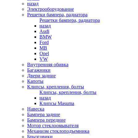
назад
Электрооборудование
Решетки бампера, радиатора
Решетки бампера, радиатора
назад
Audi
BMW
Ford
MB
Opel
VW
Внутренняя обивка
Багажники
Двери задние
Капоты
Клипсы, крепления, болты
Клипсы, крепления, болты
назад
Клипсы Masuma
Навеска
Бампера задние
Бампера передние
Мотор стеклоомывателя
Механизм стеклоподъемника
Брызговики