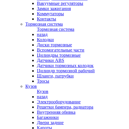
Вакуумные регуляторы
Замки зажигания
Коммутаторы
Контакты
Тормозная система
Тормозная система
назад
Колодки
Диски тормозные
Вспомогательные части
Цилиндры тормозные
Датчики ABS
Датчики тормозных колодок
Цилиндр тормозной рабочий
Шланги, патрубки
Тросы
Кузов
Кузов
назад
Электрооборудование
Решетки бампера, радиатора
Внутренняя обивка
Багажники
Двери задние
Капоты