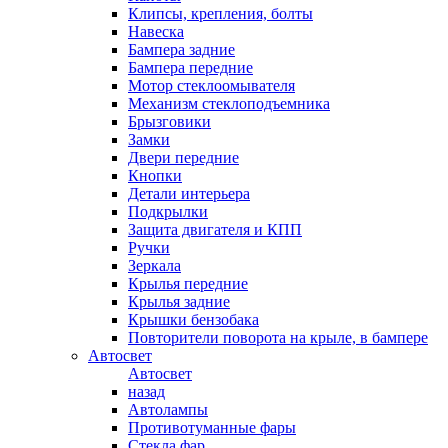
Клипсы, крепления, болты
Навеска
Бампера задние
Бампера передние
Мотор стеклоомывателя
Механизм стеклоподъемника
Брызговики
Замки
Двери передние
Кнопки
Детали интерьера
Подкрылки
Защита двигателя и КПП
Ручки
Зеркала
Крылья передние
Крылья задние
Крышки бензобака
Повторители поворота на крыле, в бампере
Автосвет
Автосвет
назад
Автолампы
Противотуманные фары
Стекла фар