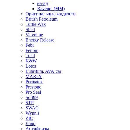
назад
Ravenol (ММ)
Оригинальные жидкости
British Petroleum
Turtle Wax
Shell
Valvoline
Energy Release
Febi
Fenom
Total
K&W
Lotos
Lubrifilm, AVA-car
MARLY
Permatex
Prestone
Pro Seal
Soft99
STP
SWAG
Wynn's
ZIC
Лавр
Антифризы