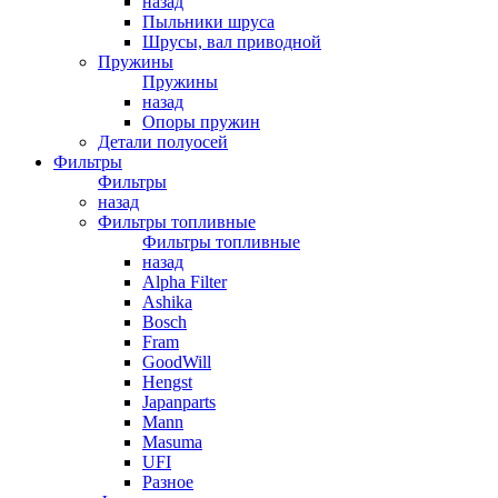
назад
Пыльники шруса
Шрусы, вал приводной
Пружины
Пружины
назад
Опоры пружин
Детали полуосей
Фильтры
Фильтры
назад
Фильтры топливные
Фильтры топливные
назад
Alpha Filter
Ashika
Bosch
Fram
GoodWill
Hengst
Japanparts
Mann
Masuma
UFI
Разное