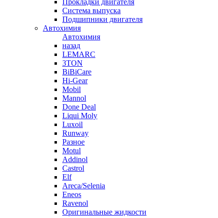
Прокладки двигателя
Система выпуска
Подшипники двигателя
Автохимия
Автохимия
назад
LEMARC
3TON
BiBiCare
Hi-Gear
Mobil
Mannol
Done Deal
Liqui Moly
Luxoil
Runway
Разное
Motul
Addinol
Castrol
Elf
Areca/Selenia
Eneos
Ravenol
Оригинальные жидкости