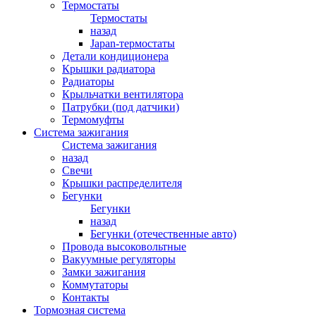
Термостаты
Термостаты
назад
Japan-термостаты
Детали кондиционера
Крышки радиатора
Радиаторы
Крыльчатки вентилятора
Патрубки (под датчики)
Термомуфты
Система зажигания
Система зажигания
назад
Свечи
Крышки распределителя
Бегунки
Бегунки
назад
Бегунки (отечественные авто)
Провода высоковольтные
Вакуумные регуляторы
Замки зажигания
Коммутаторы
Контакты
Тормозная система