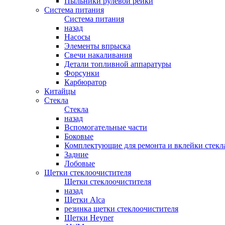
Пыльники рулевой рейки
Система питания
Система питания
назад
Насосы
Элементы впрыска
Свечи накаливания
Детали топливной аппаратуры
Форсунки
Карбюратор
Китайцы
Стекла
Стекла
назад
Вспомогательные части
Боковые
Комплектующие для ремонта и вклейки стекл
Задние
Лобовые
Щетки стеклоочистителя
Щетки стеклоочистителя
назад
Щетки Alca
резинка щетки стеклоочистителя
Щетки Heyner