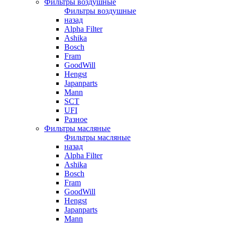
Фильтры воздушные
Фильтры воздушные
назад
Alpha Filter
Ashika
Bosch
Fram
GoodWill
Hengst
Japanparts
Mann
SCT
UFI
Разное
Фильтры масляные
Фильтры масляные
назад
Alpha Filter
Ashika
Bosch
Fram
GoodWill
Hengst
Japanparts
Mann