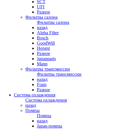
SCT
UFI
Разное
Фильтры салона
Фильтры салона
назад
Alpha Filter
Bosch
GoodWill
Hengst
Разное
Japanparts
Mann
Фильтры трансмиссии
Фильтры трансмиссии
назад
Fram
Разное
Система охлаждения
Система охлаждения
назад
Помпы
Помпы
назад
Japan-помпы