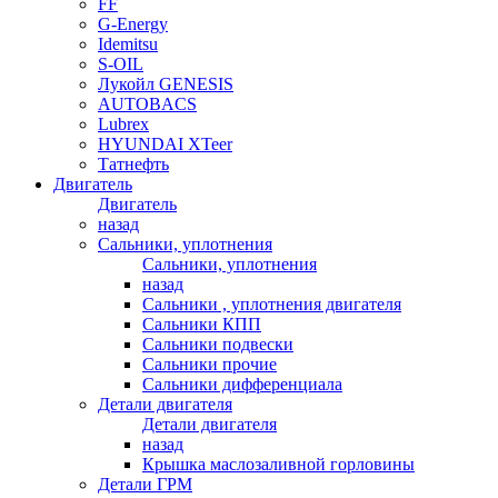
FF
G-Energy
Idemitsu
S-OIL
Лукойл GENESIS
AUTOBACS
Lubrex
HYUNDAI XTeer
Татнефть
Двигатель
Двигатель
назад
Сальники, уплотнения
Сальники, уплотнения
назад
Сальники , уплотнения двигателя
Сальники КПП
Сальники подвески
Сальники прочие
Сальники дифференциала
Детали двигателя
Детали двигателя
назад
Крышка маслозаливной горловины
Детали ГРМ