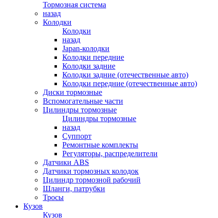
Тормозная система
назад
Колодки
Колодки
назад
Japan-колодки
Колодки передние
Колодки задние
Колодки задние (отечественные авто)
Колодки передние (отечественные авто)
Диски тормозные
Вспомогательные части
Цилиндры тормозные
Цилиндры тормозные
назад
Суппорт
Ремонтные комплекты
Регуляторы, распределители
Датчики ABS
Датчики тормозных колодок
Цилиндр тормозной рабочий
Шланги, патрубки
Тросы
Кузов
Кузов