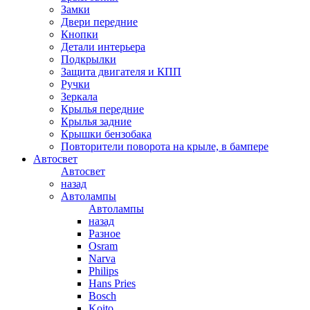
Замки
Двери передние
Кнопки
Детали интерьера
Подкрылки
Защита двигателя и КПП
Ручки
Зеркала
Крылья передние
Крылья задние
Крышки бензобака
Повторители поворота на крыле, в бампере
Автосвет
Автосвет
назад
Автолампы
Автолампы
назад
Разное
Osram
Narva
Philips
Hans Pries
Bosch
Koito