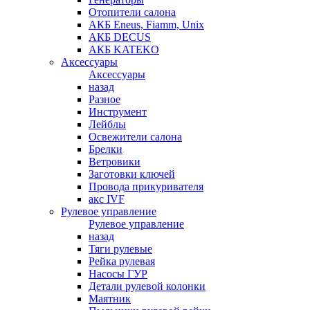
Отопители салона
АКБ Eneus, Fiamm, Unix
АКБ DECUS
АКБ KATEKO
Аксессуары
Аксессуары
назад
Разное
Инструмент
Лейблы
Освежители салона
Брелки
Ветровики
Заготовки ключей
Провода прикуривателя
акс IVF
Рулевое управление
Рулевое управление
назад
Тяги рулевые
Рейка рулевая
Насосы ГУР
Детали рулевой колонки
Маятник