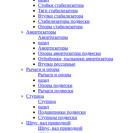
Стойки стабилизатора
Тяги стабилизатора
Втулки стабилизатора
Стабилизаторы подвески
Опоры стабилизатора
Амортизаторы
Амортизаторы
назад
Амортизаторы
Опоры амортизатора подвески
Отбойники, пыльники амортизатора
Втулки рессорные
Рычаги и опоры
Рычаги и опоры
назад
Опоры подвески
Рычаги подвески
Ступица
Ступица
назад
Подшипники подвески
Ступицы подвески
Шрус, вал приводной
Шрус, вал приводной