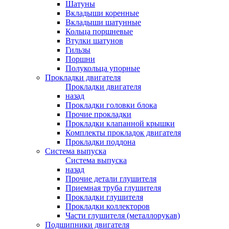
Шатуны
Вкладыши коренные
Вкладыши шатунные
Кольца поршневые
Втулки шатунов
Гильзы
Поршни
Полукольца упорные
Прокладки двигателя
Прокладки двигателя
назад
Прокладки головки блока
Прочие прокладки
Прокладки клапанной крышки
Комплекты прокладок двигателя
Прокладки поддона
Система выпуска
Система выпуска
назад
Прочие детали глушителя
Приемная труба глушителя
Прокладки глушителя
Прокладки коллекторов
Части глушителя (металлорукав)
Подшипники двигателя