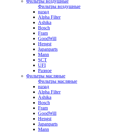
Фильтры воздушные
Фильтры воздушные
назад
Alpha Filter
Ashika
Bosch
Fram
GoodWill
Hengst
Japanparts
Mann
SCT
UFI
Разное
Фильтры масляные
Фильтры масляные
назад
Alpha Filter
Ashika
Bosch
Fram
GoodWill
Hengst
Japanparts
Mann