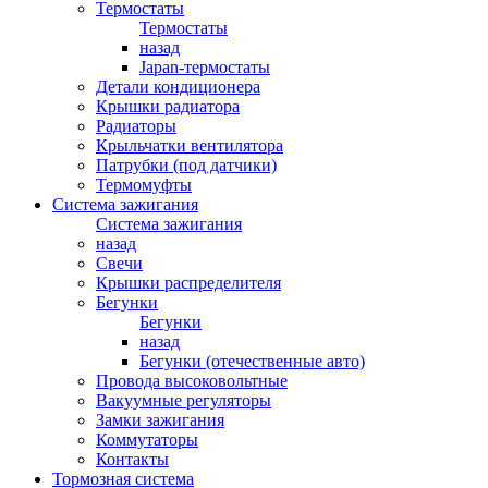
Термостаты
Термостаты
назад
Japan-термостаты
Детали кондиционера
Крышки радиатора
Радиаторы
Крыльчатки вентилятора
Патрубки (под датчики)
Термомуфты
Система зажигания
Система зажигания
назад
Свечи
Крышки распределителя
Бегунки
Бегунки
назад
Бегунки (отечественные авто)
Провода высоковольтные
Вакуумные регуляторы
Замки зажигания
Коммутаторы
Контакты
Тормозная система