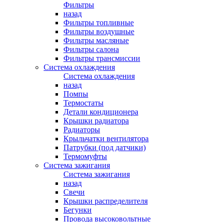
Фильтры
назад
Фильтры топливные
Фильтры воздушные
Фильтры масляные
Фильтры салона
Фильтры трансмиссии
Система охлаждения
Система охлаждения
назад
Помпы
Термостаты
Детали кондиционера
Крышки радиатора
Радиаторы
Крыльчатки вентилятора
Патрубки (под датчики)
Термомуфты
Система зажигания
Система зажигания
назад
Свечи
Крышки распределителя
Бегунки
Провода высоковольтные