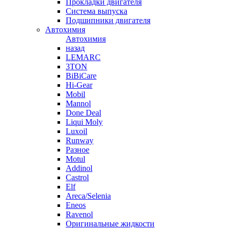
Прокладки двигателя
Система выпуска
Подшипники двигателя
Автохимия
Автохимия
назад
LEMARC
3TON
BiBiCare
Hi-Gear
Mobil
Mannol
Done Deal
Liqui Moly
Luxoil
Runway
Разное
Motul
Addinol
Castrol
Elf
Areca/Selenia
Eneos
Ravenol
Оригинальные жидкости