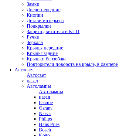
Замки
Двери передние
Кнопки
Детали интерьера
Подкрылки
Защита двигателя и КПП
Ручки
Зеркала
Крылья передние
Крылья задние
Крышки бензобака
Повторители поворота на крыле, в бампере
Автосвет
Автосвет
назад
Автолампы
Автолампы
назад
Разное
Osram
Narva
Philips
Hans Pries
Bosch
Koito