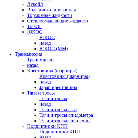
Лукойл
Вода дистилированная
Тормозные жидкости
Стеклоомывающие жидкости
Totachi
ЮКОС
ЮКОС
назад
ЮКОС (ММ)
Трансмиссия
Трансмиссия
назад
Крестовины (шарниры)
Крестовины (шарниры)
назад
Japan-крестовины
Тяги и тросы
Тяги и тросы
назад
Тяги и тросы газа
Тяги и тросы спидометра
Тяги и тросы сцепления
Подшипники КПП
Подшипники КПП
назад