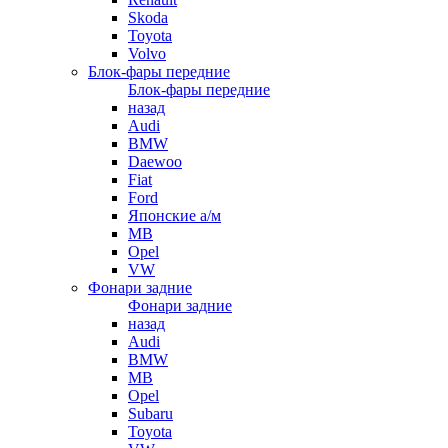
Skoda
Toyota
Volvo
Блок-фары передние
Блок-фары передние
назад
Audi
BMW
Daewoo
Fiat
Ford
Японские а/м
MB
Opel
VW
Фонари задние
Фонари задние
назад
Audi
BMW
MB
Opel
Subaru
Toyota