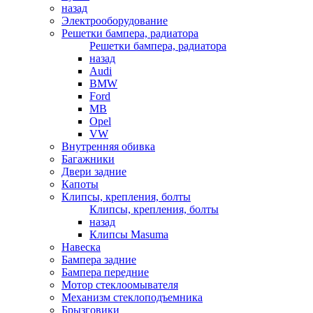
назад
Электрооборудование
Решетки бампера, радиатора
Решетки бампера, радиатора
назад
Audi
BMW
Ford
MB
Opel
VW
Внутренняя обивка
Багажники
Двери задние
Капоты
Клипсы, крепления, болты
Клипсы, крепления, болты
назад
Клипсы Masuma
Навеска
Бампера задние
Бампера передние
Мотор стеклоомывателя
Механизм стеклоподъемника
Брызговики