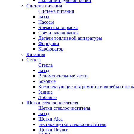
Пыльники рулевой рейки
Система питания
Система питания
назад
Насосы
Элементы впрыска
Свечи накаливания
Детали топливной аппаратуры
Форсунки
Карбюратор
Китайцы
Стекла
Стекла
назад
Вспомогательные части
Боковые
Комплектующие для ремонта и вклейки стекл
Задние
Лобовые
Щетки стеклоочистителя
Щетки стеклоочистителя
назад
Щетки Alca
резинка щетки стеклоочистителя
Щетки Heyner