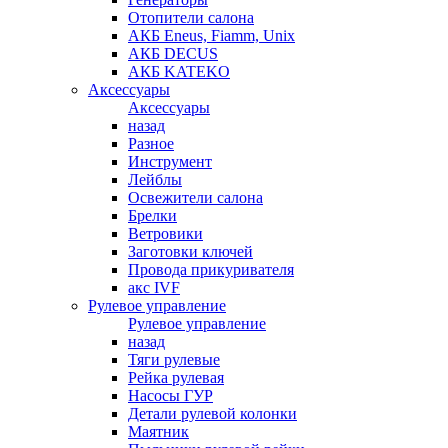
Отопители салона
АКБ Eneus, Fiamm, Unix
АКБ DECUS
АКБ KATEKO
Аксессуары
Аксессуары
назад
Разное
Инструмент
Лейблы
Освежители салона
Брелки
Ветровики
Заготовки ключей
Провода прикуривателя
акс IVF
Рулевое управление
Рулевое управление
назад
Тяги рулевые
Рейка рулевая
Насосы ГУР
Детали рулевой колонки
Маятник