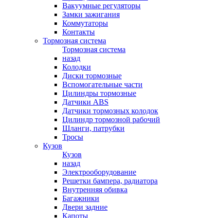
Вакуумные регуляторы
Замки зажигания
Коммутаторы
Контакты
Тормозная система
Тормозная система
назад
Колодки
Диски тормозные
Вспомогательные части
Цилиндры тормозные
Датчики ABS
Датчики тормозных колодок
Цилиндр тормозной рабочий
Шланги, патрубки
Тросы
Кузов
Кузов
назад
Электрооборудование
Решетки бампера, радиатора
Внутренняя обивка
Багажники
Двери задние
Капоты