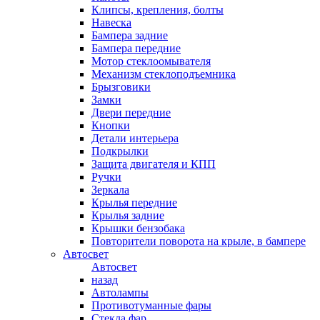
Клипсы, крепления, болты
Навеска
Бампера задние
Бампера передние
Мотор стеклоомывателя
Механизм стеклоподъемника
Брызговики
Замки
Двери передние
Кнопки
Детали интерьера
Подкрылки
Защита двигателя и КПП
Ручки
Зеркала
Крылья передние
Крылья задние
Крышки бензобака
Повторители поворота на крыле, в бампере
Автосвет
Автосвет
назад
Автолампы
Противотуманные фары
Стекла фар