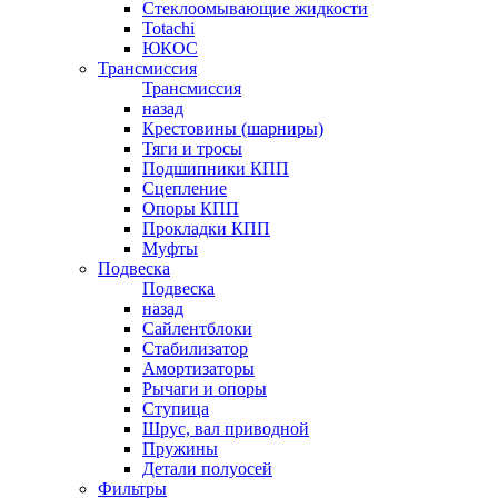
Стеклоомывающие жидкости
Totachi
ЮКОС
Трансмиссия
Трансмиссия
назад
Крестовины (шарниры)
Тяги и тросы
Подшипники КПП
Сцепление
Опоры КПП
Прокладки КПП
Муфты
Подвеска
Подвеска
назад
Сайлентблоки
Стабилизатор
Амортизаторы
Рычаги и опоры
Ступица
Шрус, вал приводной
Пружины
Детали полуосей
Фильтры