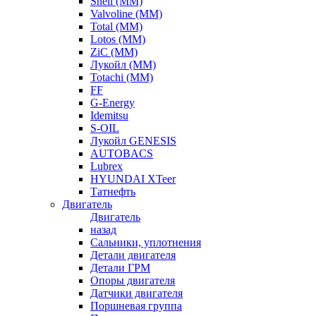
Shell (ММ)
Valvoline (ММ)
Total (ММ)
Lotos (ММ)
ZiC (ММ)
Лукойл (ММ)
Totachi (MM)
FF
G-Energy
Idemitsu
S-OIL
Лукойл GENESIS
AUTOBACS
Lubrex
HYUNDAI XTeer
Татнефть
Двигатель
Двигатель
назад
Сальники, уплотнения
Детали двигателя
Детали ГРМ
Опоры двигателя
Датчики двигателя
Поршневая группа