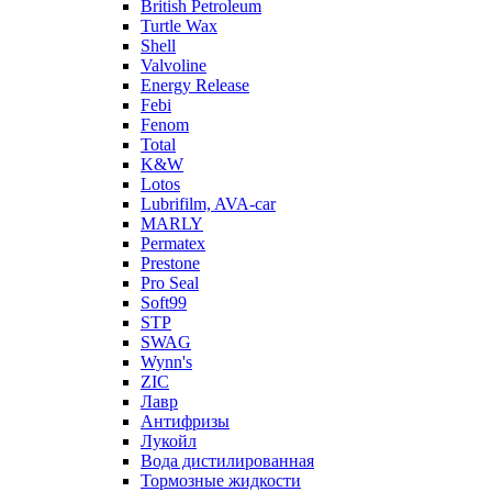
British Petroleum
Turtle Wax
Shell
Valvoline
Energy Release
Febi
Fenom
Total
K&W
Lotos
Lubrifilm, AVA-car
MARLY
Permatex
Prestone
Pro Seal
Soft99
STP
SWAG
Wynn's
ZIC
Лавр
Антифризы
Лукойл
Вода дистилированная
Тормозные жидкости