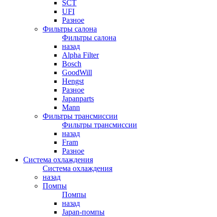
SCT
UFI
Разное
Фильтры салона
Фильтры салона
назад
Alpha Filter
Bosch
GoodWill
Hengst
Разное
Japanparts
Mann
Фильтры трансмиссии
Фильтры трансмиссии
назад
Fram
Разное
Система охлаждения
Система охлаждения
назад
Помпы
Помпы
назад
Japan-помпы