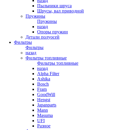
назад
Пыльники шруса
Шрусы, вал приводной
Пружины
Пружины
назад
Опоры пружин
Детали полуосей
Фильтры
Фильтры
назад
Фильтры топливные
Фильтры топливные
назад
Alpha Filter
Ashika
Bosch
Fram
GoodWill
Hengst
Japanparts
Mann
Masuma
UFI
Разное