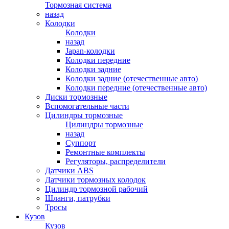
Тормозная система
назад
Колодки
Колодки
назад
Japan-колодки
Колодки передние
Колодки задние
Колодки задние (отечественные авто)
Колодки передние (отечественные авто)
Диски тормозные
Вспомогательные части
Цилиндры тормозные
Цилиндры тормозные
назад
Суппорт
Ремонтные комплекты
Регуляторы, распределители
Датчики ABS
Датчики тормозных колодок
Цилиндр тормозной рабочий
Шланги, патрубки
Тросы
Кузов
Кузов