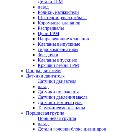
Детали ГРМ
назад
Ролики, натяжители
Шестерни р/вала, к/вала
Коромысла клапанов
Распредвалы
Цепи ГРМ
Направляющие клапанов
Клапаны выпускные
гидрокомпенсаторы
Звездочки
Клапаны впускные
Крышки ремня ГРМ
Опоры двигателя
Датчики двигателя
Датчики двигателя
назад
Датчики положения
Датчики давления масла
Датчики температуры
Термо-пневмо клапаны
Поршневая группа
Поршневая группа
назад
Детали головки блока цилиндров