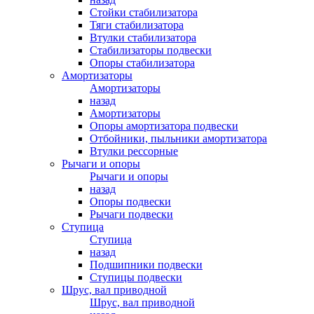
Стойки стабилизатора
Тяги стабилизатора
Втулки стабилизатора
Стабилизаторы подвески
Опоры стабилизатора
Амортизаторы
Амортизаторы
назад
Амортизаторы
Опоры амортизатора подвески
Отбойники, пыльники амортизатора
Втулки рессорные
Рычаги и опоры
Рычаги и опоры
назад
Опоры подвески
Рычаги подвески
Ступица
Ступица
назад
Подшипники подвески
Ступицы подвески
Шрус, вал приводной
Шрус, вал приводной