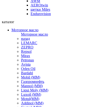
AWM
AEROtwin
щетки Miles
Endurovision
каталог
Моторное масло
Моторное масло
назад
LEMARC
ZEPRO
Repsol
Mirax
Petronas
Avista
Orlen Oil
Bardahl
Mobil (ММ)
Газпромнефть
Mannol (ММ)
Liqui Moly (ММ)
Luxoil (ММ)
Motul(ММ)
Addinol (ММ)