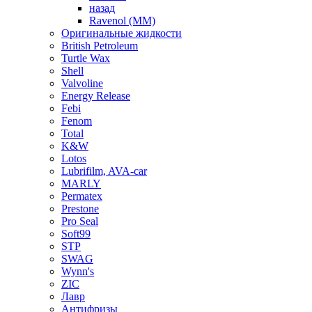
назад
Ravenol (ММ)
Оригинальные жидкости
British Petroleum
Turtle Wax
Shell
Valvoline
Energy Release
Febi
Fenom
Total
K&W
Lotos
Lubrifilm, AVA-car
MARLY
Permatex
Prestone
Pro Seal
Soft99
STP
SWAG
Wynn's
ZIC
Лавр
Антифризы