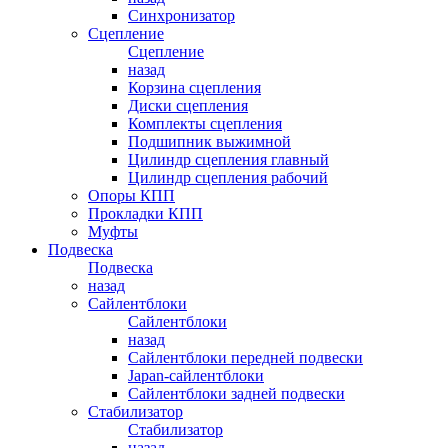
Синхронизатор
Сцепление
Сцепление
назад
Корзина сцепления
Диски сцепления
Комплекты сцепления
Подшипник выжимной
Цилиндр сцепления главный
Цилиндр сцепления рабочий
Опоры КПП
Прокладки КПП
Муфты
Подвеска
Подвеска
назад
Сайлентблоки
Сайлентблоки
назад
Сайлентблоки передней подвески
Japan-сайлентблоки
Сайлентблоки задней подвески
Стабилизатор
Стабилизатор
назад