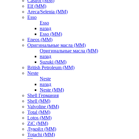
Castrol (ММ)
Elf (ММ)
Areca/Selenia (ММ)
Esso
Esso
назад
Esso (ММ)
Eneos (ММ)
Оригинальные масла (ММ)
Оригинальные масла (ММ)
назад
Suzuki (ММ)
British Petroleum (ММ)
Neste
Neste
назад
Neste (ММ)
Shell Германия
Shell (ММ)
Valvoline (ММ)
Total (ММ)
Lotos (ММ)
ZiC (ММ)
Лукойл (ММ)
Totachi (MM)