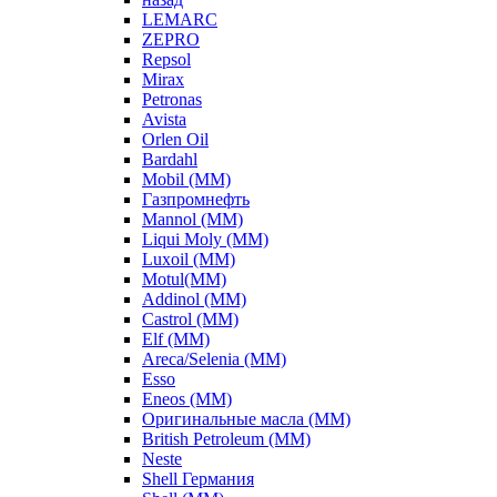
LEMARC
ZEPRO
Repsol
Mirax
Petronas
Avista
Orlen Oil
Bardahl
Mobil (ММ)
Газпромнефть
Mannol (ММ)
Liqui Moly (ММ)
Luxoil (ММ)
Motul(ММ)
Addinol (ММ)
Castrol (ММ)
Elf (ММ)
Areca/Selenia (ММ)
Esso
Eneos (ММ)
Оригинальные масла (ММ)
British Petroleum (ММ)
Neste
Shell Германия