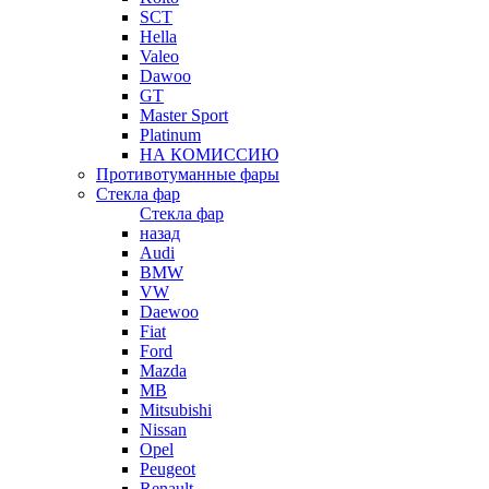
SCT
Hella
Valeo
Dawoo
GT
Master Sport
Platinum
НА КОМИССИЮ
Противотуманные фары
Стекла фар
Стекла фар
назад
Audi
BMW
VW
Daewoo
Fiat
Ford
Mazda
MB
Mitsubishi
Nissan
Opel
Peugeot
Renault