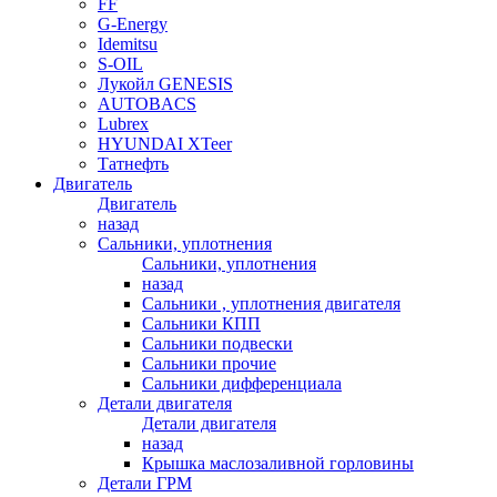
FF
G-Energy
Idemitsu
S-OIL
Лукойл GENESIS
AUTOBACS
Lubrex
HYUNDAI XTeer
Татнефть
Двигатель
Двигатель
назад
Сальники, уплотнения
Сальники, уплотнения
назад
Сальники , уплотнения двигателя
Сальники КПП
Сальники подвески
Сальники прочие
Сальники дифференциала
Детали двигателя
Детали двигателя
назад
Крышка маслозаливной горловины
Детали ГРМ