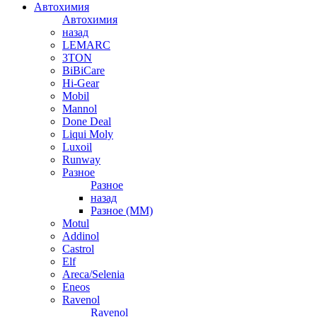
Автохимия
Автохимия
назад
LEMARC
3TON
BiBiCare
Hi-Gear
Mobil
Mannol
Done Deal
Liqui Moly
Luxoil
Runway
Разное
Разное
назад
Разное (ММ)
Motul
Addinol
Castrol
Elf
Areca/Selenia
Eneos
Ravenol
Ravenol