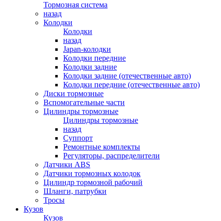
Тормозная система
назад
Колодки
Колодки
назад
Japan-колодки
Колодки передние
Колодки задние
Колодки задние (отечественные авто)
Колодки передние (отечественные авто)
Диски тормозные
Вспомогательные части
Цилиндры тормозные
Цилиндры тормозные
назад
Суппорт
Ремонтные комплекты
Регуляторы, распределители
Датчики ABS
Датчики тормозных колодок
Цилиндр тормозной рабочий
Шланги, патрубки
Тросы
Кузов
Кузов