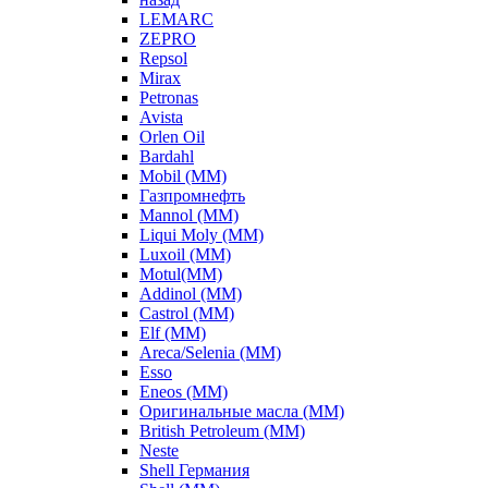
LEMARC
ZEPRO
Repsol
Mirax
Petronas
Avista
Orlen Oil
Bardahl
Mobil (ММ)
Газпромнефть
Mannol (ММ)
Liqui Moly (ММ)
Luxoil (ММ)
Motul(ММ)
Addinol (ММ)
Castrol (ММ)
Elf (ММ)
Areca/Selenia (ММ)
Esso
Eneos (ММ)
Оригинальные масла (ММ)
British Petroleum (ММ)
Neste
Shell Германия