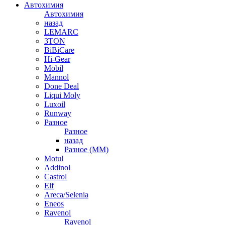
Автохимия
Автохимия
назад
LEMARC
3TON
BiBiCare
Hi-Gear
Mobil
Mannol
Done Deal
Liqui Moly
Luxoil
Runway
Разное
Разное
назад
Разное (ММ)
Motul
Addinol
Castrol
Elf
Areca/Selenia
Eneos
Ravenol
Ravenol