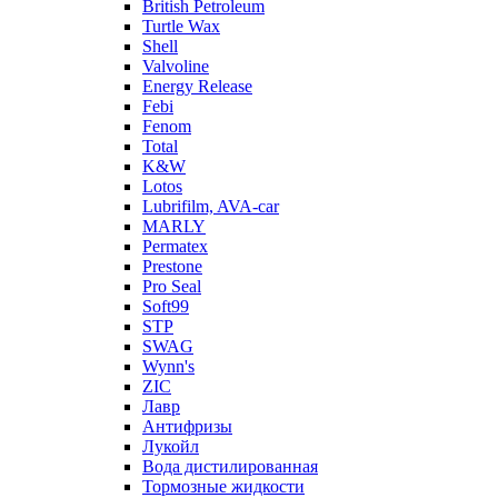
British Petroleum
Turtle Wax
Shell
Valvoline
Energy Release
Febi
Fenom
Total
K&W
Lotos
Lubrifilm, AVA-car
MARLY
Permatex
Prestone
Pro Seal
Soft99
STP
SWAG
Wynn's
ZIC
Лавр
Антифризы
Лукойл
Вода дистилированная
Тормозные жидкости