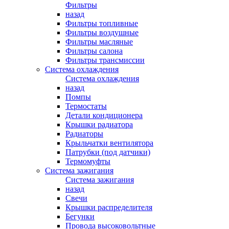
Фильтры
назад
Фильтры топливные
Фильтры воздушные
Фильтры масляные
Фильтры салона
Фильтры трансмиссии
Система охлаждения
Система охлаждения
назад
Помпы
Термостаты
Детали кондиционера
Крышки радиатора
Радиаторы
Крыльчатки вентилятора
Патрубки (под датчики)
Термомуфты
Система зажигания
Система зажигания
назад
Свечи
Крышки распределителя
Бегунки
Провода высоковольтные