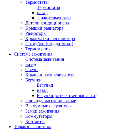
Термостаты
Термостаты
назад
Japan-термостаты
Детали кондиционера
Крышки радиатора
Радиаторы
Крыльчатки вентилятора
Патрубки (под датчики)
Термомуфты
Система зажигания
Система зажигания
назад
Свечи
Крышки распределителя
Бегунки
Бегунки
назад
Бегунки (отечественные авто)
Провода высоковольтные
Вакуумные регуляторы
Замки зажигания
Коммутаторы
Контакты
Тормозная система