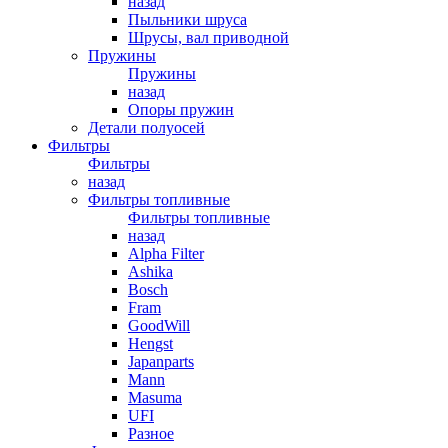
назад
Пыльники шруса
Шрусы, вал приводной
Пружины
Пружины
назад
Опоры пружин
Детали полуосей
Фильтры
Фильтры
назад
Фильтры топливные
Фильтры топливные
назад
Alpha Filter
Ashika
Bosch
Fram
GoodWill
Hengst
Japanparts
Mann
Masuma
UFI
Разное