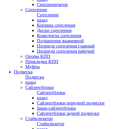
Синхронизатор
Сцепление
Сцепление
назад
Корзина сцепления
Диски сцепления
Комплекты сцепления
Подшипник выжимной
Цилиндр сцепления главный
Цилиндр сцепления рабочий
Опоры КПП
Прокладки КПП
Муфты
Подвеска
Подвеска
назад
Сайлентблоки
Сайлентблоки
назад
Сайлентблоки передней подвески
Japan-сайлентблоки
Сайлентблоки задней подвески
Стабилизатор
Стабилизатор
назад