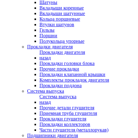
Шатуны
Вкладыши коренные
Вкладыши шатунные
Кольца поршневые
Втулки шатунов
Гильзы
Поршни
Полукольца упорные
Прокладки двигателя
Прокладки двигателя
назад
Прокладки головки блока
Прочие прокладки
Прокладки клапанной крышки
Комплекты прокладок двигателя
Прокладки поддона
Система выпуска
Система выпуска
назад
Прочие детали глушителя
Приемная труба глушителя
Прокладки глушителя
Прокладки коллекторов
Части глушителя (металлорукав)
Подшипники двигателя