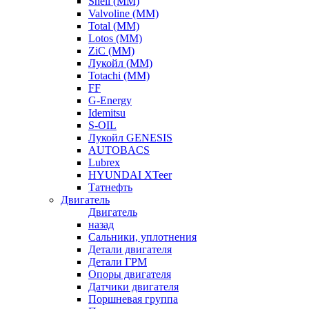
Shell (ММ)
Valvoline (ММ)
Total (ММ)
Lotos (ММ)
ZiC (ММ)
Лукойл (ММ)
Totachi (MM)
FF
G-Energy
Idemitsu
S-OIL
Лукойл GENESIS
AUTOBACS
Lubrex
HYUNDAI XTeer
Татнефть
Двигатель
Двигатель
назад
Сальники, уплотнения
Детали двигателя
Детали ГРМ
Опоры двигателя
Датчики двигателя
Поршневая группа