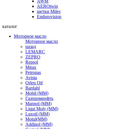
AWM
AEROtwin
щетки Miles
Endurovision
каталог
Моторное масло
Моторное масло
назад
LEMARC
ZEPRO
Repsol
Mirax
Petronas
Avista
Orlen Oil
Bardahl
Mobil (ММ)
Газпромнефть
Mannol (ММ)
Liqui Moly (ММ)
Luxoil (ММ)
Motul(ММ)
Addinol (ММ)