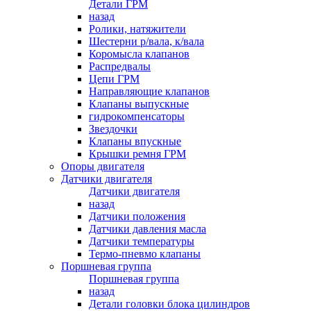
Детали ГРМ
назад
Ролики, натяжители
Шестерни р/вала, к/вала
Коромысла клапанов
Распредвалы
Цепи ГРМ
Направляющие клапанов
Клапаны выпускные
гидрокомпенсаторы
Звездочки
Клапаны впускные
Крышки ремня ГРМ
Опоры двигателя
Датчики двигателя
Датчики двигателя
назад
Датчики положения
Датчики давления масла
Датчики температуры
Термо-пневмо клапаны
Поршневая группа
Поршневая группа
назад
Детали головки блока цилиндров