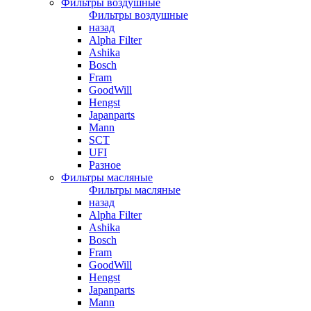
Фильтры воздушные
Фильтры воздушные
назад
Alpha Filter
Ashika
Bosch
Fram
GoodWill
Hengst
Japanparts
Mann
SCT
UFI
Разное
Фильтры масляные
Фильтры масляные
назад
Alpha Filter
Ashika
Bosch
Fram
GoodWill
Hengst
Japanparts
Mann