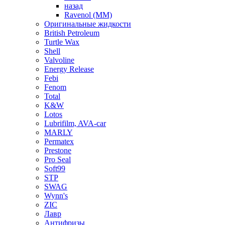
назад
Ravenol (ММ)
Оригинальные жидкости
British Petroleum
Turtle Wax
Shell
Valvoline
Energy Release
Febi
Fenom
Total
K&W
Lotos
Lubrifilm, AVA-car
MARLY
Permatex
Prestone
Pro Seal
Soft99
STP
SWAG
Wynn's
ZIC
Лавр
Антифризы