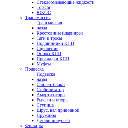
Стеклоомывающие жидкости
Totachi
ЮКОС
Трансмиссия
Трансмиссия
назад
Крестовины (шарниры)
Тяги и тросы
Подшипники КПП
Сцепление
Опоры КПП
Прокладки КПП
Муфты
Подвеска
Подвеска
назад
Сайлентблоки
Стабилизатор
Амортизаторы
Рычаги и опоры
Ступица
Шрус, вал приводной
Пружины
Детали полуосей
Фильтры