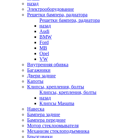
назад
Электрооборудование
Решетки бампера, радиатора
Решетки бампера, радиатора
назад
Audi
BMW
Ford
MB
Opel
VW
Внутренняя обивка
Багажники
Двери задние
Капоты
Клипсы, крепления, болты
Клипсы, крепления, болты
назад
Клипсы Masuma
Навеска
Бампера задние
Бампера передние
Мотор стеклоомывателя
Механизм стеклоподъемника
Брызговики