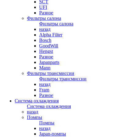
SCT
UFI
Разное
Фильтры салона
Фильтры салона
назад
Alpha Filter
Bosch
GoodWill
Hengst
Разное
Japanparts
Mann
Фильтры трансмиссии
Фильтры трансмиссии
назад
Fram
Разное
Система охлаждения
Система охлаждения
назад
Помпы
Помпы
назад
Japan-помпы