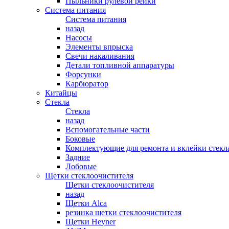
Пыльники рулевой рейки
Система питания
Система питания
назад
Насосы
Элементы впрыска
Свечи накаливания
Детали топливной аппаратуры
Форсунки
Карбюратор
Китайцы
Стекла
Стекла
назад
Вспомогательные части
Боковые
Комплектующие для ремонта и вклейки стекл
Задние
Лобовые
Щетки стеклоочистителя
Щетки стеклоочистителя
назад
Щетки Alca
резинка щетки стеклоочистителя
Щетки Heyner