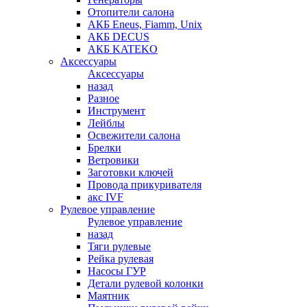
Отопители салона
АКБ Eneus, Fiamm, Unix
АКБ DECUS
АКБ KATEKO
Аксессуары
Аксессуары
назад
Разное
Инструмент
Лейблы
Освежители салона
Брелки
Ветровики
Заготовки ключей
Провода прикуривателя
акс IVF
Рулевое управление
Рулевое управление
назад
Тяги рулевые
Рейка рулевая
Насосы ГУР
Детали рулевой колонки
Маятник