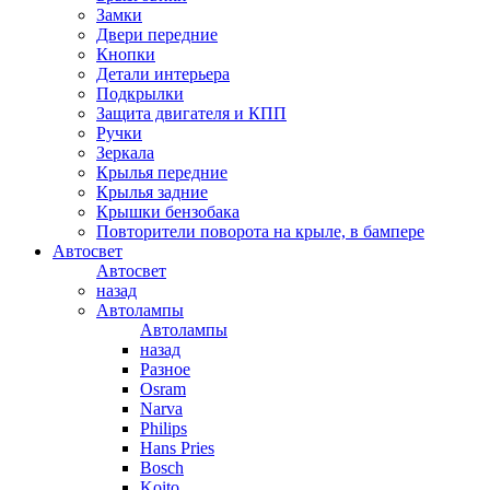
Замки
Двери передние
Кнопки
Детали интерьера
Подкрылки
Защита двигателя и КПП
Ручки
Зеркала
Крылья передние
Крылья задние
Крышки бензобака
Повторители поворота на крыле, в бампере
Автосвет
Автосвет
назад
Автолампы
Автолампы
назад
Разное
Osram
Narva
Philips
Hans Pries
Bosch
Koito