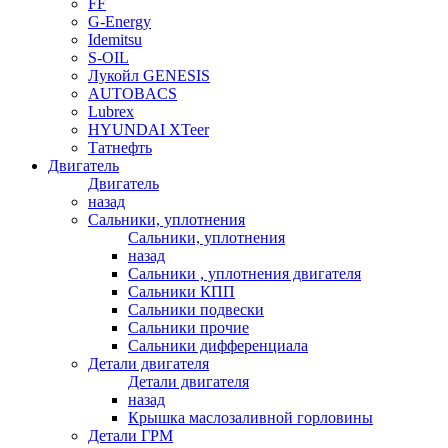
FF
G-Energy
Idemitsu
S-OIL
Лукойл GENESIS
AUTOBACS
Lubrex
HYUNDAI XTeer
Татнефть
Двигатель
Двигатель
назад
Сальники, уплотнения
Сальники, уплотнения
назад
Сальники , уплотнения двигателя
Сальники КПП
Сальники подвески
Сальники прочие
Сальники дифференциала
Детали двигателя
Детали двигателя
назад
Крышка маслозаливной горловины
Детали ГРМ