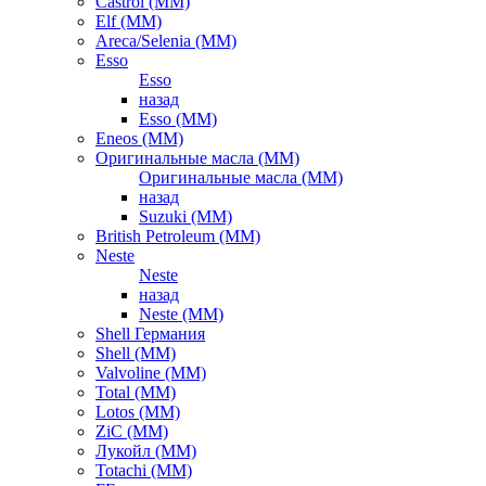
Castrol (ММ)
Elf (ММ)
Areca/Selenia (ММ)
Esso
Esso
назад
Esso (ММ)
Eneos (ММ)
Оригинальные масла (ММ)
Оригинальные масла (ММ)
назад
Suzuki (ММ)
British Petroleum (ММ)
Neste
Neste
назад
Neste (ММ)
Shell Германия
Shell (ММ)
Valvoline (ММ)
Total (ММ)
Lotos (ММ)
ZiC (ММ)
Лукойл (ММ)
Totachi (MM)