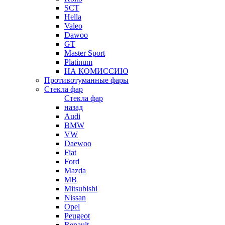
SCT
Hella
Valeo
Dawoo
GT
Master Sport
Platinum
НА КОМИССИЮ
Противотуманные фары
Стекла фар
Стекла фар
назад
Audi
BMW
VW
Daewoo
Fiat
Ford
Mazda
MB
Mitsubishi
Nissan
Opel
Peugeot
Renault