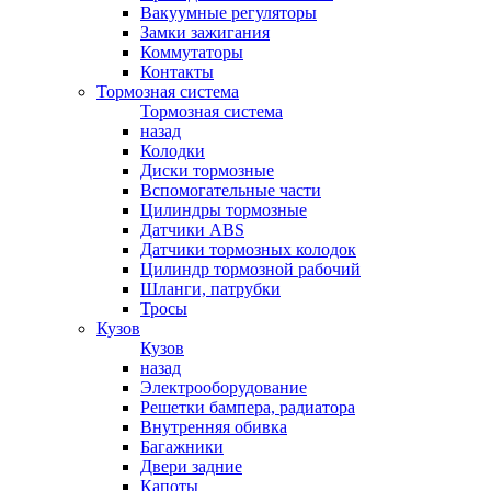
Вакуумные регуляторы
Замки зажигания
Коммутаторы
Контакты
Тормозная система
Тормозная система
назад
Колодки
Диски тормозные
Вспомогательные части
Цилиндры тормозные
Датчики ABS
Датчики тормозных колодок
Цилиндр тормозной рабочий
Шланги, патрубки
Тросы
Кузов
Кузов
назад
Электрооборудование
Решетки бампера, радиатора
Внутренняя обивка
Багажники
Двери задние
Капоты