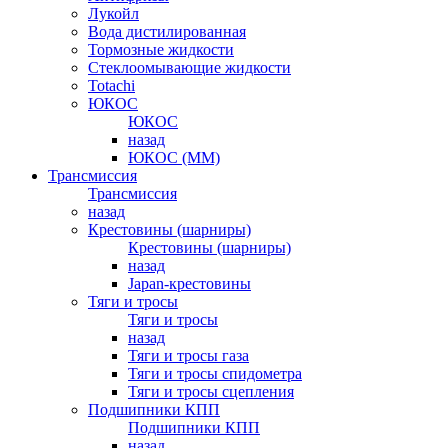
Лукойл
Вода дистилированная
Тормозные жидкости
Стеклоомывающие жидкости
Totachi
ЮКОС
ЮКОС
назад
ЮКОС (ММ)
Трансмиссия
Трансмиссия
назад
Крестовины (шарниры)
Крестовины (шарниры)
назад
Japan-крестовины
Тяги и тросы
Тяги и тросы
назад
Тяги и тросы газа
Тяги и тросы спидометра
Тяги и тросы сцепления
Подшипники КПП
Подшипники КПП
назад