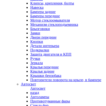
Клипсы, крепления, болты
Навеска
Бампера задние
Бампера передние
Мотор стеклоомывателя
Механизм стеклоподъемника
Брызговики
Замки
Двери передние
Кнопки
Детали интерьера
Подкрылки
Защита двигателя и КПП
Ручки
Зеркала
Крылья передние
Крылья задние
Крышки бензобака
Повторители поворота на крыле, в бампере
Автосвет
Автосвет
назад
Автолампы
Противотуманные фары
Стекла фар