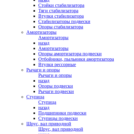
Стойки стабилизатора
Тяги стабилизатора
Втулки стабилизатора
Стабилизаторы подвески
Опоры стабилизатора
Амортизаторы
Амортизаторы
назад
Амортизаторы
Опоры амортизатора подвески
Отбойники, пыльники амортизатора
Втулки рессорные
Рычаги и опоры
Рычаги и опоры
назад
Опоры подвески
Рычаги подвески
Ступица
Ступица
назад
Подшипники подвески
Ступицы подвески
Шрус, вал приводной
Шрус, вал приводной