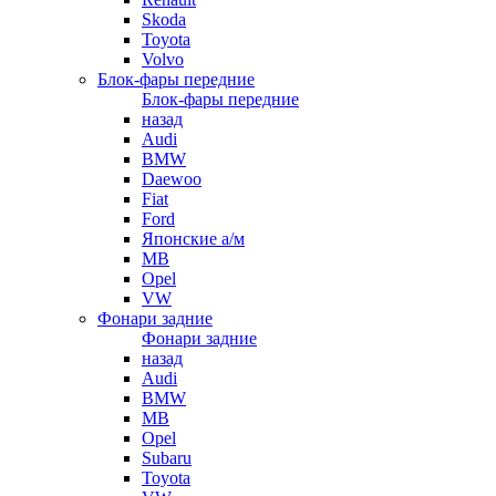
Skoda
Toyota
Volvo
Блок-фары передние
Блок-фары передние
назад
Audi
BMW
Daewoo
Fiat
Ford
Японские а/м
MB
Opel
VW
Фонари задние
Фонари задние
назад
Audi
BMW
MB
Opel
Subaru
Toyota