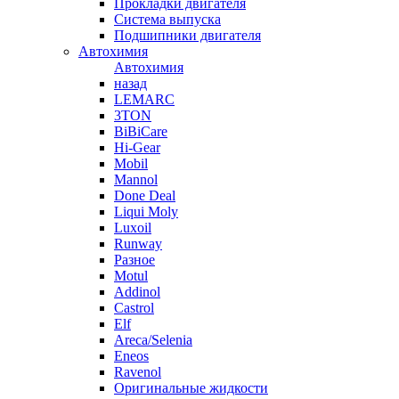
Прокладки двигателя
Система выпуска
Подшипники двигателя
Автохимия
Автохимия
назад
LEMARC
3TON
BiBiCare
Hi-Gear
Mobil
Mannol
Done Deal
Liqui Moly
Luxoil
Runway
Разное
Motul
Addinol
Castrol
Elf
Areca/Selenia
Eneos
Ravenol
Оригинальные жидкости