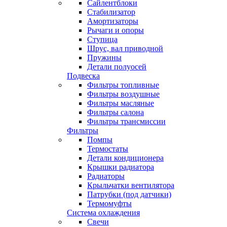
Сайлентблоки
Стабилизатор
Амортизаторы
Рычаги и опоры
Ступица
Шрус, вал приводной
Пружины
Детали полуосей
Подвеска
Фильтры топливные
Фильтры воздушные
Фильтры масляные
Фильтры салона
Фильтры трансмиссии
Фильтры
Помпы
Термостаты
Детали кондиционера
Крышки радиатора
Радиаторы
Крыльчатки вентилятора
Патрубки (под датчики)
Термомуфты
Система охлаждения
Свечи