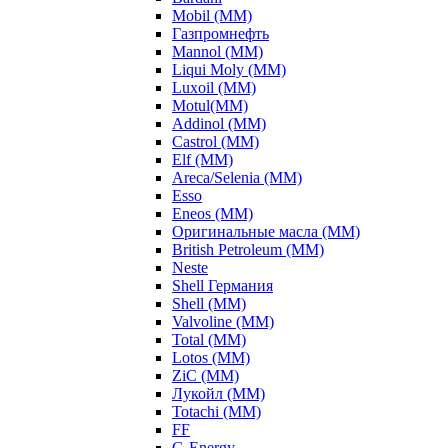
Mobil (ММ)
Газпромнефть
Mannol (ММ)
Liqui Moly (ММ)
Luxoil (ММ)
Motul(ММ)
Addinol (ММ)
Castrol (ММ)
Elf (ММ)
Areca/Selenia (ММ)
Esso
Eneos (ММ)
Оригинальные масла (ММ)
British Petroleum (ММ)
Neste
Shell Германия
Shell (ММ)
Valvoline (ММ)
Total (ММ)
Lotos (ММ)
ZiC (ММ)
Лукойл (ММ)
Totachi (MM)
FF
G-Energy