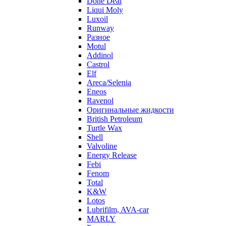
Done Deal
Liqui Moly
Luxoil
Runway
Разное
Motul
Addinol
Castrol
Elf
Areca/Selenia
Eneos
Ravenol
Оригинальные жидкости
British Petroleum
Turtle Wax
Shell
Valvoline
Energy Release
Febi
Fenom
Total
K&W
Lotos
Lubrifilm, AVA-car
MARLY