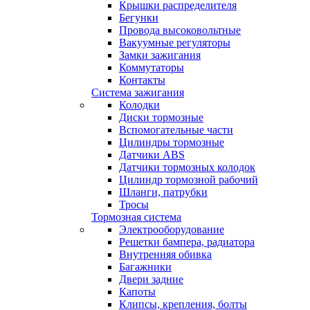
Крышки распределителя
Бегунки
Провода высоковольтные
Вакуумные регуляторы
Замки зажигания
Коммутаторы
Контакты
Система зажигания
Колодки
Диски тормозные
Вспомогательные части
Цилиндры тормозные
Датчики ABS
Датчики тормозных колодок
Цилиндр тормозной рабочий
Шланги, патрубки
Тросы
Тормозная система
Электрооборудование
Решетки бампера, радиатора
Внутренняя обивка
Багажники
Двери задние
Капоты
Клипсы, крепления, болты