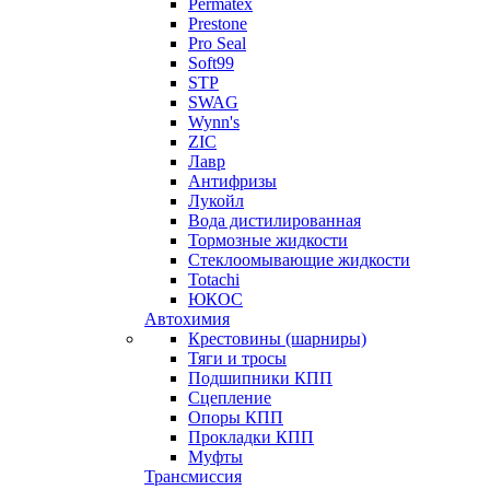
Permatex
Prestone
Pro Seal
Soft99
STP
SWAG
Wynn's
ZIC
Лавр
Антифризы
Лукойл
Вода дистилированная
Тормозные жидкости
Стеклоомывающие жидкости
Totachi
ЮКОС
Автохимия
Крестовины (шарниры)
Тяги и тросы
Подшипники КПП
Сцепление
Опоры КПП
Прокладки КПП
Муфты
Трансмиссия