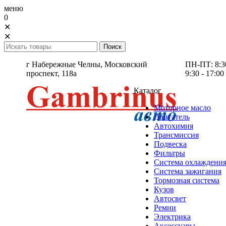
меню
0
✕
✕
г Набережные Челны,
Московский
ПН-ПТ: 8:30 
проспект, 118а
9:30 - 17:00
Каталог
Моторное масло
Двигатель
Автохимия
Трансмиссия
Подвеска
Фильтры
Система охлаждени
Система зажигания
Тормозная система
Кузов
Автосвет
Ремни
Электрика
Аксессуары