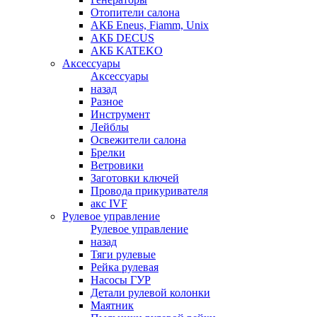
Отопители салона
АКБ Eneus, Fiamm, Unix
АКБ DECUS
АКБ KATEKO
Аксессуары
Аксессуары
назад
Разное
Инструмент
Лейблы
Освежители салона
Брелки
Ветровики
Заготовки ключей
Провода прикуривателя
акс IVF
Рулевое управление
Рулевое управление
назад
Тяги рулевые
Рейка рулевая
Насосы ГУР
Детали рулевой колонки
Маятник