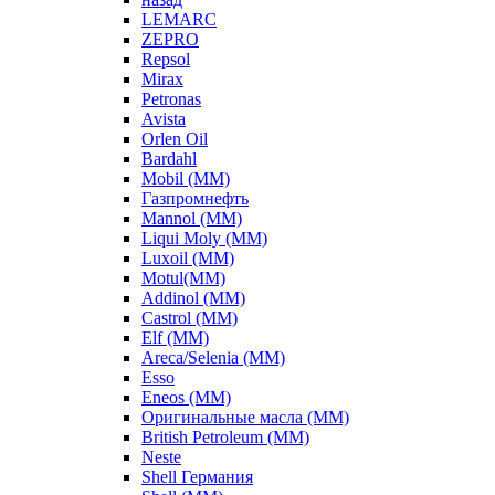
LEMARC
ZEPRO
Repsol
Mirax
Petronas
Avista
Orlen Oil
Bardahl
Mobil (ММ)
Газпромнефть
Mannol (ММ)
Liqui Moly (ММ)
Luxoil (ММ)
Motul(ММ)
Addinol (ММ)
Castrol (ММ)
Elf (ММ)
Areca/Selenia (ММ)
Esso
Eneos (ММ)
Оригинальные масла (ММ)
British Petroleum (ММ)
Neste
Shell Германия