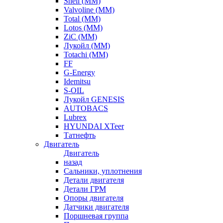
Shell (ММ)
Valvoline (ММ)
Total (ММ)
Lotos (ММ)
ZiC (ММ)
Лукойл (ММ)
Totachi (MM)
FF
G-Energy
Idemitsu
S-OIL
Лукойл GENESIS
AUTOBACS
Lubrex
HYUNDAI XTeer
Татнефть
Двигатель
Двигатель
назад
Сальники, уплотнения
Детали двигателя
Детали ГРМ
Опоры двигателя
Датчики двигателя
Поршневая группа