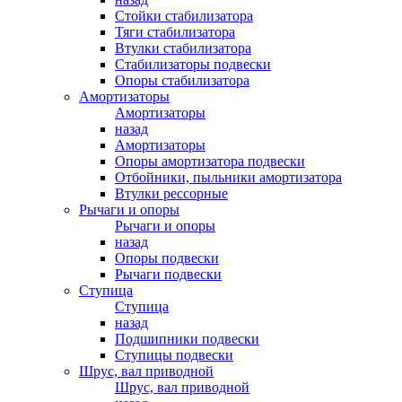
Стойки стабилизатора
Тяги стабилизатора
Втулки стабилизатора
Стабилизаторы подвески
Опоры стабилизатора
Амортизаторы
Амортизаторы
назад
Амортизаторы
Опоры амортизатора подвески
Отбойники, пыльники амортизатора
Втулки рессорные
Рычаги и опоры
Рычаги и опоры
назад
Опоры подвески
Рычаги подвески
Ступица
Ступица
назад
Подшипники подвески
Ступицы подвески
Шрус, вал приводной
Шрус, вал приводной