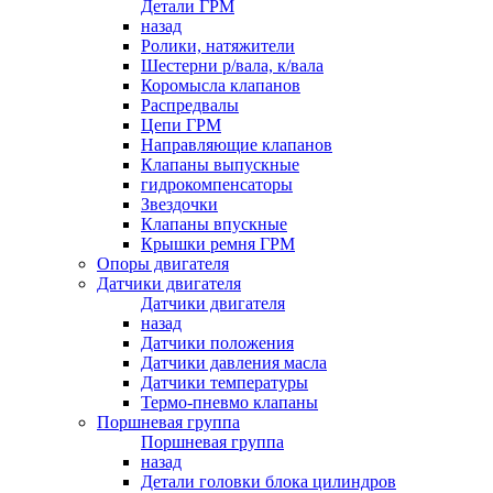
Детали ГРМ
назад
Ролики, натяжители
Шестерни р/вала, к/вала
Коромысла клапанов
Распредвалы
Цепи ГРМ
Направляющие клапанов
Клапаны выпускные
гидрокомпенсаторы
Звездочки
Клапаны впускные
Крышки ремня ГРМ
Опоры двигателя
Датчики двигателя
Датчики двигателя
назад
Датчики положения
Датчики давления масла
Датчики температуры
Термо-пневмо клапаны
Поршневая группа
Поршневая группа
назад
Детали головки блока цилиндров