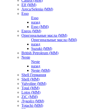
Castrol (ММ)
Elf (ММ)
Areca/Selenia (ММ)
Esso
Esso
назад
Esso (ММ)
Eneos (ММ)
Оригинальные масла (ММ)
Оригинальные масла (ММ)
назад
Suzuki (ММ)
British Petroleum (ММ)
Neste
Neste
назад
Neste (ММ)
Shell Германия
Shell (ММ)
Valvoline (ММ)
Total (ММ)
Lotos (ММ)
ZiC (ММ)
Лукойл (ММ)
Totachi (MM)