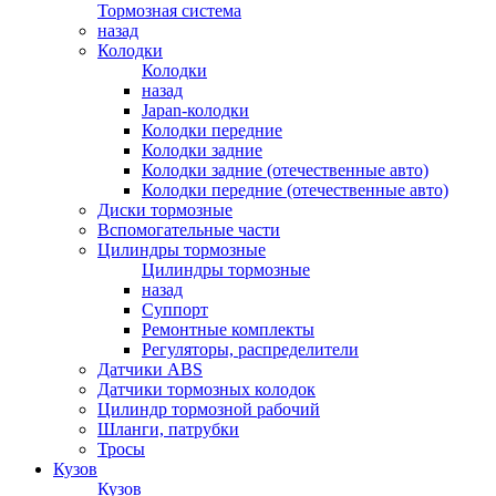
Тормозная система
назад
Колодки
Колодки
назад
Japan-колодки
Колодки передние
Колодки задние
Колодки задние (отечественные авто)
Колодки передние (отечественные авто)
Диски тормозные
Вспомогательные части
Цилиндры тормозные
Цилиндры тормозные
назад
Суппорт
Ремонтные комплекты
Регуляторы, распределители
Датчики ABS
Датчики тормозных колодок
Цилиндр тормозной рабочий
Шланги, патрубки
Тросы
Кузов
Кузов