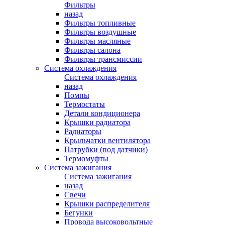
Фильтры
назад
Фильтры топливные
Фильтры воздушные
Фильтры масляные
Фильтры салона
Фильтры трансмиссии
Система охлаждения
Система охлаждения
назад
Помпы
Термостаты
Детали кондиционера
Крышки радиатора
Радиаторы
Крыльчатки вентилятора
Патрубки (под датчики)
Термомуфты
Система зажигания
Система зажигания
назад
Свечи
Крышки распределителя
Бегунки
Провода высоковольтные