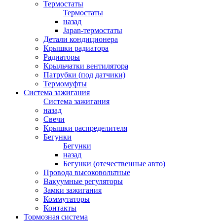
Термостаты
Термостаты
назад
Japan-термостаты
Детали кондиционера
Крышки радиатора
Радиаторы
Крыльчатки вентилятора
Патрубки (под датчики)
Термомуфты
Система зажигания
Система зажигания
назад
Свечи
Крышки распределителя
Бегунки
Бегунки
назад
Бегунки (отечественные авто)
Провода высоковольтные
Вакуумные регуляторы
Замки зажигания
Коммутаторы
Контакты
Тормозная система