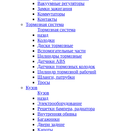
Вакуумные регуляторы
Замки зажигания
Коммутаторы
Контакты
Тормозная система
Тормозная система
назад
Колодки
Диски тормозные
Вспомогательные части
Цилиндры тормозные
Датчики ABS
Датчики тормозных колодок
Цилиндр тормозной рабочий
Шланги, патрубки
Тросы
Кузов
Кузов
назад
Электрооборудование
Решетки бампера, радиатора
Внутренняя обивка
Багажники
Двери задние
Капоты