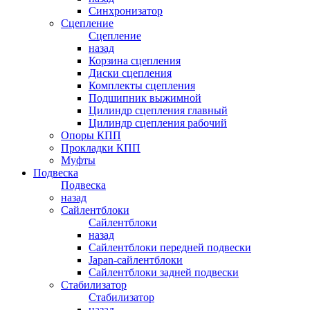
Синхронизатор
Сцепление
Сцепление
назад
Корзина сцепления
Диски сцепления
Комплекты сцепления
Подшипник выжимной
Цилиндр сцепления главный
Цилиндр сцепления рабочий
Опоры КПП
Прокладки КПП
Муфты
Подвеска
Подвеска
назад
Сайлентблоки
Сайлентблоки
назад
Сайлентблоки передней подвески
Japan-сайлентблоки
Сайлентблоки задней подвески
Стабилизатор
Стабилизатор
назад