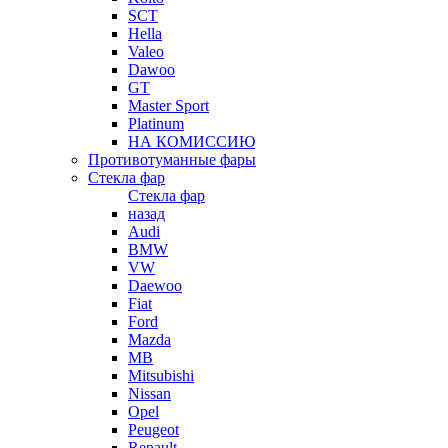
SCT
Hella
Valeo
Dawoo
GT
Master Sport
Platinum
НА КОМИССИЮ
Противотуманные фары
Стекла фар
Стекла фар
назад
Audi
BMW
VW
Daewoo
Fiat
Ford
Mazda
MB
Mitsubishi
Nissan
Opel
Peugeot
Renault