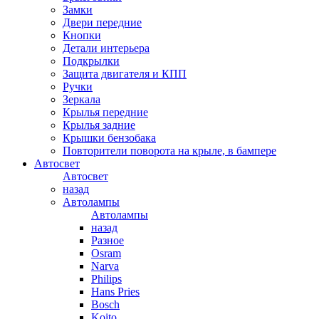
Замки
Двери передние
Кнопки
Детали интерьера
Подкрылки
Защита двигателя и КПП
Ручки
Зеркала
Крылья передние
Крылья задние
Крышки бензобака
Повторители поворота на крыле, в бампере
Автосвет
Автосвет
назад
Автолампы
Автолампы
назад
Разное
Osram
Narva
Philips
Hans Pries
Bosch
Koito