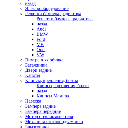
назад
Электрооборудование
Решетки бампера, радиатора
Решетки бампера, радиатора
назад
Audi
BMW
Ford
MB
Opel
VW
Внутренняя обивка
Багажники
Двери задние
Капоты
Клипсы, крепления, болты
Клипсы, крепления, болты
назад
Клипсы Masuma
Навеска
Бампера задние
Бампера передние
Мотор стеклоомывателя
Механизм стеклоподъемника
Брызговики