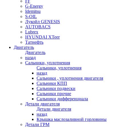
FF
G-Energy
Idemitsu
S-OIL
Лукойл GENESIS
AUTOBACS
Lubrex
HYUNDAI XTeer
Татнефть
Двигатель
Двигатель
назад
Сальники, уплотнения
Сальники, уплотнения
назад
Сальники , уплотнения двигателя
Сальники КПП
Сальники подвески
Сальники прочие
Сальники дифференциала
Детали двигателя
Детали двигателя
назад
Крышка маслозаливной горловины
Детали ГРМ