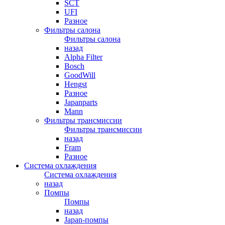
SCT
UFI
Разное
Фильтры салона
Фильтры салона
назад
Alpha Filter
Bosch
GoodWill
Hengst
Разное
Japanparts
Mann
Фильтры трансмиссии
Фильтры трансмиссии
назад
Fram
Разное
Система охлаждения
Система охлаждения
назад
Помпы
Помпы
назад
Japan-помпы