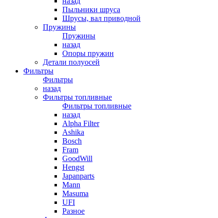
назад
Пыльники шруса
Шрусы, вал приводной
Пружины
Пружины
назад
Опоры пружин
Детали полуосей
Фильтры
Фильтры
назад
Фильтры топливные
Фильтры топливные
назад
Alpha Filter
Ashika
Bosch
Fram
GoodWill
Hengst
Japanparts
Mann
Masuma
UFI
Разное