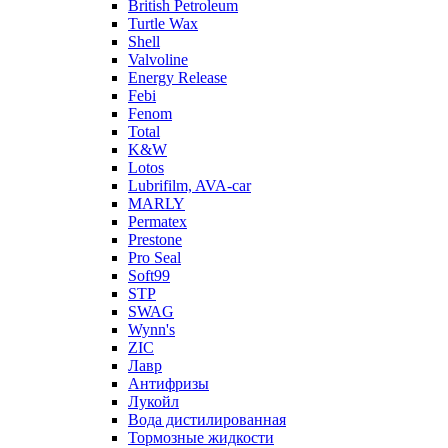
British Petroleum
Turtle Wax
Shell
Valvoline
Energy Release
Febi
Fenom
Total
K&W
Lotos
Lubrifilm, AVA-car
MARLY
Permatex
Prestone
Pro Seal
Soft99
STP
SWAG
Wynn's
ZIC
Лавр
Антифризы
Лукойл
Вода дистилированная
Тормозные жидкости