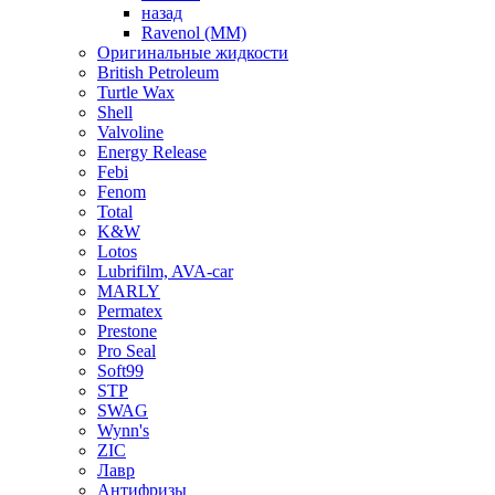
назад
Ravenol (ММ)
Оригинальные жидкости
British Petroleum
Turtle Wax
Shell
Valvoline
Energy Release
Febi
Fenom
Total
K&W
Lotos
Lubrifilm, AVA-car
MARLY
Permatex
Prestone
Pro Seal
Soft99
STP
SWAG
Wynn's
ZIC
Лавр
Антифризы