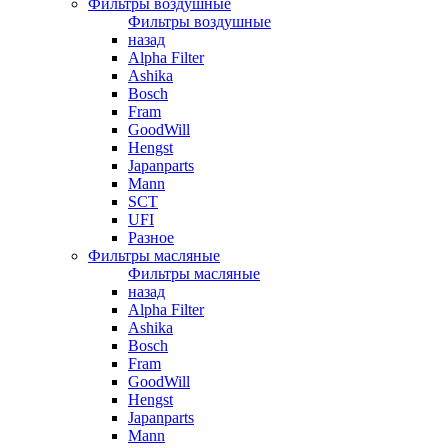
Фильтры воздушные
Фильтры воздушные
назад
Alpha Filter
Ashika
Bosch
Fram
GoodWill
Hengst
Japanparts
Mann
SCT
UFI
Разное
Фильтры масляные
Фильтры масляные
назад
Alpha Filter
Ashika
Bosch
Fram
GoodWill
Hengst
Japanparts
Mann