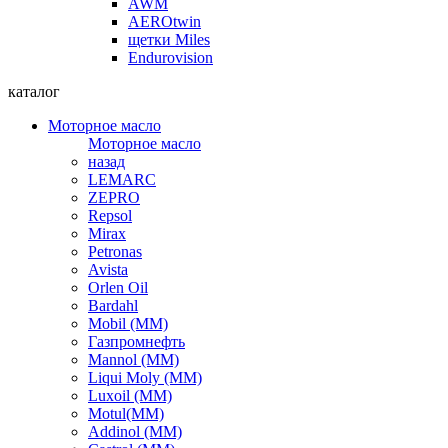
AWM
AEROtwin
щетки Miles
Endurovision
каталог
Моторное масло
Моторное масло
назад
LEMARC
ZEPRO
Repsol
Mirax
Petronas
Avista
Orlen Oil
Bardahl
Mobil (ММ)
Газпромнефть
Mannol (ММ)
Liqui Moly (ММ)
Luxoil (ММ)
Motul(ММ)
Addinol (ММ)