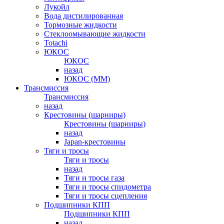
Лукойл
Вода дистилированная
Тормозные жидкости
Стеклоомывающие жидкости
Totachi
ЮКОС
ЮКОС
назад
ЮКОС (ММ)
Трансмиссия
Трансмиссия
назад
Крестовины (шарниры)
Крестовины (шарниры)
назад
Japan-крестовины
Тяги и тросы
Тяги и тросы
назад
Тяги и тросы газа
Тяги и тросы спидометра
Тяги и тросы сцепления
Подшипники КПП
Подшипники КПП
назад