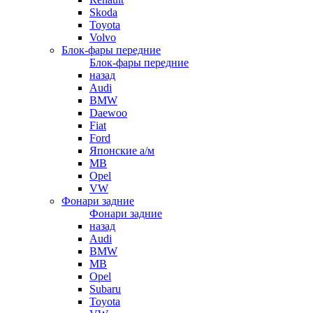
Skoda
Toyota
Volvo
Блок-фары передние
Блок-фары передние
назад
Audi
BMW
Daewoo
Fiat
Ford
Японские а/м
MB
Opel
VW
Фонари задние
Фонари задние
назад
Audi
BMW
MB
Opel
Subaru
Toyota