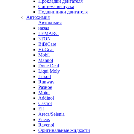
Прокладки двигателя
Система выпуска
Подшипники двигателя
Автохимия
Автохимия
назад
LEMARC
3TON
BiBiCare
Hi-Gear
Mobil
Mannol
Done Deal
Liqui Moly
Luxoil
Runway
Разное
Motul
Addinol
Castrol
Elf
Areca/Selenia
Eneos
Ravenol
Оригинальные жидкости