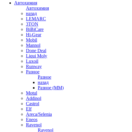
Автохимия
Автохимия
назад
LEMARC
3TON
BiBiCare
Hi-Gear
Mobil
Mannol
Done Deal
Liqui Moly
Luxoil
Runway
Разное
Разное
назад
Разное (ММ)
Motul
Addinol
Castrol
Elf
Areca/Selenia
Eneos
Ravenol
Ravenol