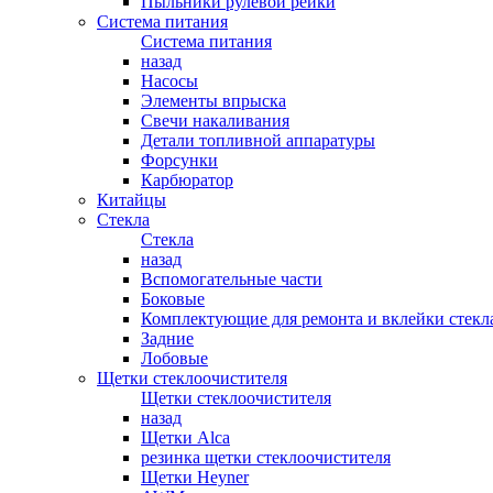
Пыльники рулевой рейки
Система питания
Система питания
назад
Насосы
Элементы впрыска
Свечи накаливания
Детали топливной аппаратуры
Форсунки
Карбюратор
Китайцы
Стекла
Стекла
назад
Вспомогательные части
Боковые
Комплектующие для ремонта и вклейки стекл
Задние
Лобовые
Щетки стеклоочистителя
Щетки стеклоочистителя
назад
Щетки Alca
резинка щетки стеклоочистителя
Щетки Heyner