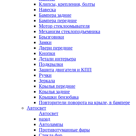
Клипсы, крепления, болты
Навеска
Бампера задние
Бампера передние
Мотор стеклоомывателя
Механизм стеклоподъемника
Брызговики
Замки
Двери передние
Кнопки
Детали интерьера
Подкрылки
Защита двигателя и КПП
Ручки
Зеркала
Крылья передние
Крылья задние
Крышки бензобака
Повторители поворота на крыле, в бампере
Автосвет
Автосвет
назад
Автолампы
Противотуманные фары
Стекла фар