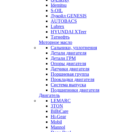
Idemitsu
S-OIL
Лукойл GENESIS
AUTOBACS
Lubrex
HYUNDAI XTeer
Татнефть
Моторное масло
Сальники, уплотнения
Детали двигателя
Детали ГРМ
Опоры двигателя
Датчики двигателя
Поршневая группа
Прокладки двигателя
Система выпуска
Подшипники двигателя
Двигатель
LEMARC
3TON
BiBiCare
Hi-Gear
Mobil
Mannol