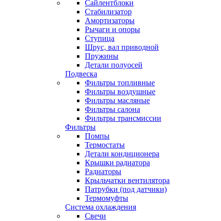
Сайлентблоки
Стабилизатор
Амортизаторы
Рычаги и опоры
Ступица
Шрус, вал приводной
Пружины
Детали полуосей
Подвеска
Фильтры топливные
Фильтры воздушные
Фильтры масляные
Фильтры салона
Фильтры трансмиссии
Фильтры
Помпы
Термостаты
Детали кондиционера
Крышки радиатора
Радиаторы
Крыльчатки вентилятора
Патрубки (под датчики)
Термомуфты
Система охлаждения
Свечи