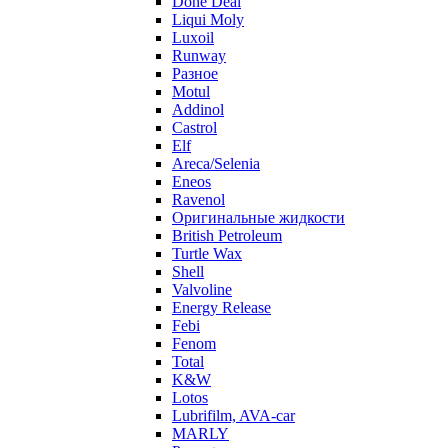
Done Deal
Liqui Moly
Luxoil
Runway
Разное
Motul
Addinol
Castrol
Elf
Areca/Selenia
Eneos
Ravenol
Оригинальные жидкости
British Petroleum
Turtle Wax
Shell
Valvoline
Energy Release
Febi
Fenom
Total
K&W
Lotos
Lubrifilm, AVA-car
MARLY