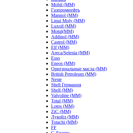
Mobil (ММ)
Газпромнефть
Mannol (ММ)
Liqui Moly (ММ)
Luxoil (ММ)
Motul(ММ)
Addinol (ММ)
Castrol (ММ)
Elf (ММ)
Areca/Selenia (ММ)
Esso
Eneos (ММ)
Оригинальные масла (ММ)
British Petroleum (ММ)
Neste
Shell Германия
Shell (ММ)
Valvoline (ММ)
Total (ММ)
Lotos (ММ)
ZiC (ММ)
Лукойл (ММ)
Totachi (MM)
FF
G-Energy