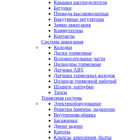
Крышки распределителя
Бегунки
Провода высоковольтные
Вакуумные регуляторы
Замки зажигания
Коммутаторы
Контакты
Система зажигания
Колодки
Диски тормозные
Вспомогательные части
Цилиндры тормозные
Датчики ABS
Датчики тормозных колодок
Цилиндр тормозной рабочий
Шланги, патрубки
Тросы
Тормозная система
Электрооборудование
Решетки бампера, радиатора
Внутренняя обивка
Багажники
Двери задние
Капоты
Клипсы, крепления, болты