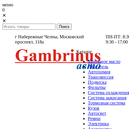
меню
0
✕
✕
г Набережные Челны,
Московский
ПН-ПТ: 8:30 
проспект, 118а
9:30 - 17:00
Каталог
Моторное масло
Двигатель
Автохимия
Трансмиссия
Подвеска
Фильтры
Система охлаждени
Система зажигания
Тормозная система
Кузов
Автосвет
Ремни
Электрика
Аксессуары