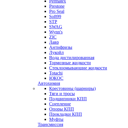
Permatex
Prestone
Pro Seal
Soft99
STP
SWAG
Wynn's
ZIC
Лавр
Антифризы
Лукойл
Вода дистилированная
Тормозные жидкости
Стеклоомывающие жидкости
Totachi
ЮКОС
Автохимия
Крестовины (шарниры)
Тяги и тросы
Подшипники КПП
Сцепление
Опоры КПП
Прокладки КПП
Муфты
Трансмиссия