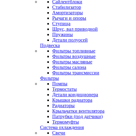
Сайлентблоки
Стабилизатор
Амортизаторы
Рычаги и опоры
Ступица
Шрус, вал приводной
Пружины
Детали полуосей
Подвеска
Фильтры топливные
Фильтры воздушные
Фильтры масляные
Фильтры салона
Фильтры трансмиссии
Фильтры
Помпы
Термостаты
Детали кондиционера
Крышки радиатора
Радиаторы
Крыльчатки вентилятора
Патрубки (под датчики)
Термомуфты
Система охлаждения
Свечи