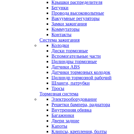
Крышки распределителя
Бегунки
Провода высоковольтные
Вакуумные регуляторы
Замки зажигания
Коммутаторы
Контакты
Система зажигания
Колодки
Диски тормозные
Вспомогательные части
Цилиндры тормозные
Датчики ABS
Датчики тормозных колодок
Цилиндр тормозной рабочий
Шланги, патрубки
Тросы
Тормозная система
Электрооборудование
Решетки бампера, радиатора
Внутренняя обивка
Багажники
Двери задние
Капоты
Клипсы, крепления, болты