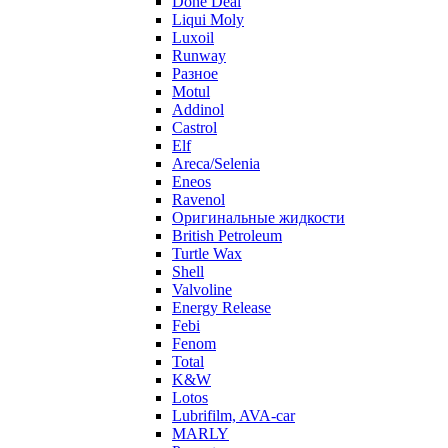
Done Deal
Liqui Moly
Luxoil
Runway
Разное
Motul
Addinol
Castrol
Elf
Areca/Selenia
Eneos
Ravenol
Оригинальные жидкости
British Petroleum
Turtle Wax
Shell
Valvoline
Energy Release
Febi
Fenom
Total
K&W
Lotos
Lubrifilm, AVA-car
MARLY