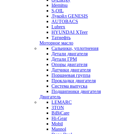
Idemitsu
S-OIL
Лукойл GENESIS
AUTOBACS
Lubrex
HYUNDAI XTeer
Татнефть
Моторное масло
Сальники, уплотнения
Детали двигателя
Детали ГРМ
Опоры двигателя
Датчики двигателя
Поршневая группа
Прокладки двигателя
Система выпуска
Подшипники двигателя
Двигатель
LEMARC
3TON
BiBiCare
Hi-Gear
Mobil
Mannol