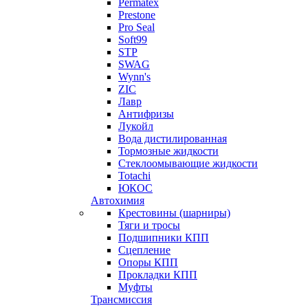
Permatex
Prestone
Pro Seal
Soft99
STP
SWAG
Wynn's
ZIC
Лавр
Антифризы
Лукойл
Вода дистилированная
Тормозные жидкости
Стеклоомывающие жидкости
Totachi
ЮКОС
Автохимия
Крестовины (шарниры)
Тяги и тросы
Подшипники КПП
Сцепление
Опоры КПП
Прокладки КПП
Муфты
Трансмиссия