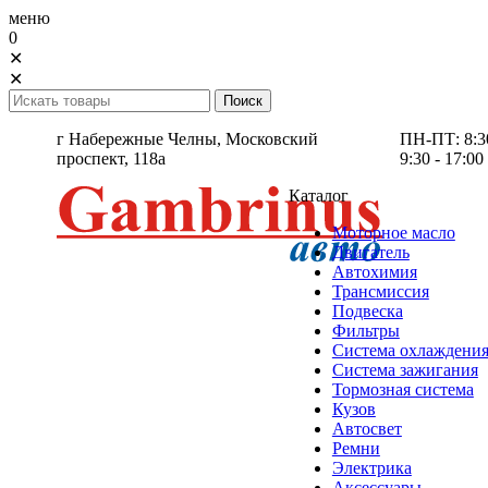
меню
0
✕
✕
г Набережные Челны,
Московский
ПН-ПТ: 8:30 
проспект, 118а
9:30 - 17:00
Каталог
Моторное масло
Двигатель
Автохимия
Трансмиссия
Подвеска
Фильтры
Система охлаждени
Система зажигания
Тормозная система
Кузов
Автосвет
Ремни
Электрика
Аксессуары