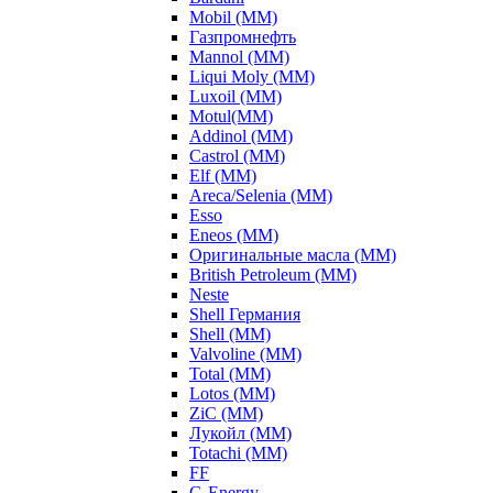
Mobil (ММ)
Газпромнефть
Mannol (ММ)
Liqui Moly (ММ)
Luxoil (ММ)
Motul(ММ)
Addinol (ММ)
Castrol (ММ)
Elf (ММ)
Areca/Selenia (ММ)
Esso
Eneos (ММ)
Оригинальные масла (ММ)
British Petroleum (ММ)
Neste
Shell Германия
Shell (ММ)
Valvoline (ММ)
Total (ММ)
Lotos (ММ)
ZiC (ММ)
Лукойл (ММ)
Totachi (MM)
FF
G-Energy