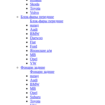
Skoda
Toyota
Volvo
Блок-фары передние
Блок-фары передние
назад
Audi
BMW
Daewoo
Fiat
Ford
Японские а/м
MB
Opel
VW
Фонари задние
Фонари задние
назад
Audi
BMW
MB
Opel
Subaru
Toyota