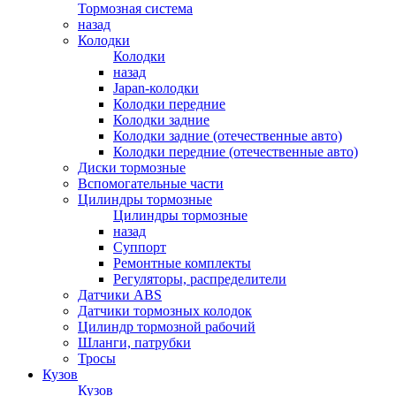
Тормозная система
назад
Колодки
Колодки
назад
Japan-колодки
Колодки передние
Колодки задние
Колодки задние (отечественные авто)
Колодки передние (отечественные авто)
Диски тормозные
Вспомогательные части
Цилиндры тормозные
Цилиндры тормозные
назад
Суппорт
Ремонтные комплекты
Регуляторы, распределители
Датчики ABS
Датчики тормозных колодок
Цилиндр тормозной рабочий
Шланги, патрубки
Тросы
Кузов
Кузов