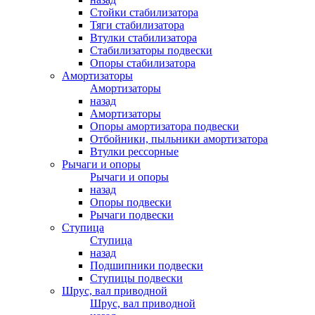
Стойки стабилизатора
Тяги стабилизатора
Втулки стабилизатора
Стабилизаторы подвески
Опоры стабилизатора
Амортизаторы
Амортизаторы
назад
Амортизаторы
Опоры амортизатора подвески
Отбойники, пыльники амортизатора
Втулки рессорные
Рычаги и опоры
Рычаги и опоры
назад
Опоры подвески
Рычаги подвески
Ступица
Ступица
назад
Подшипники подвески
Ступицы подвески
Шрус, вал приводной
Шрус, вал приводной