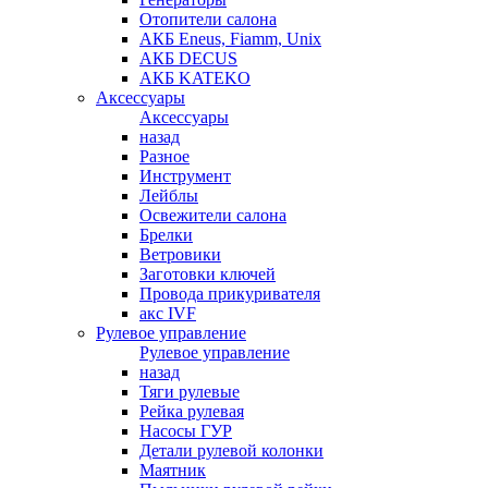
Отопители салона
АКБ Eneus, Fiamm, Unix
АКБ DECUS
АКБ KATEKO
Аксессуары
Аксессуары
назад
Разное
Инструмент
Лейблы
Освежители салона
Брелки
Ветровики
Заготовки ключей
Провода прикуривателя
акс IVF
Рулевое управление
Рулевое управление
назад
Тяги рулевые
Рейка рулевая
Насосы ГУР
Детали рулевой колонки
Маятник