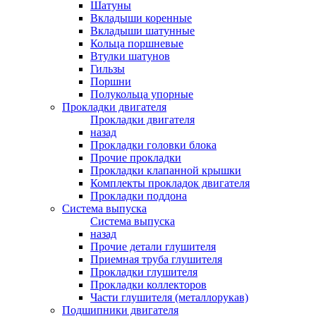
Шатуны
Вкладыши коренные
Вкладыши шатунные
Кольца поршневые
Втулки шатунов
Гильзы
Поршни
Полукольца упорные
Прокладки двигателя
Прокладки двигателя
назад
Прокладки головки блока
Прочие прокладки
Прокладки клапанной крышки
Комплекты прокладок двигателя
Прокладки поддона
Система выпуска
Система выпуска
назад
Прочие детали глушителя
Приемная труба глушителя
Прокладки глушителя
Прокладки коллекторов
Части глушителя (металлорукав)
Подшипники двигателя