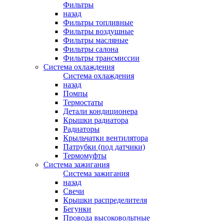
Фильтры
назад
Фильтры топливные
Фильтры воздушные
Фильтры масляные
Фильтры салона
Фильтры трансмиссии
Система охлаждения
Система охлаждения
назад
Помпы
Термостаты
Детали кондиционера
Крышки радиатора
Радиаторы
Крыльчатки вентилятора
Патрубки (под датчики)
Термомуфты
Система зажигания
Система зажигания
назад
Свечи
Крышки распределителя
Бегунки
Провода высоковольтные