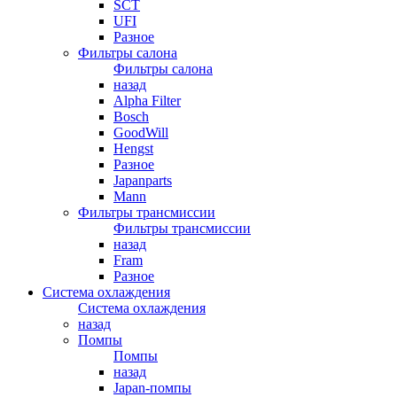
SCT
UFI
Разное
Фильтры салона
Фильтры салона
назад
Alpha Filter
Bosch
GoodWill
Hengst
Разное
Japanparts
Mann
Фильтры трансмиссии
Фильтры трансмиссии
назад
Fram
Разное
Система охлаждения
Система охлаждения
назад
Помпы
Помпы
назад
Japan-помпы