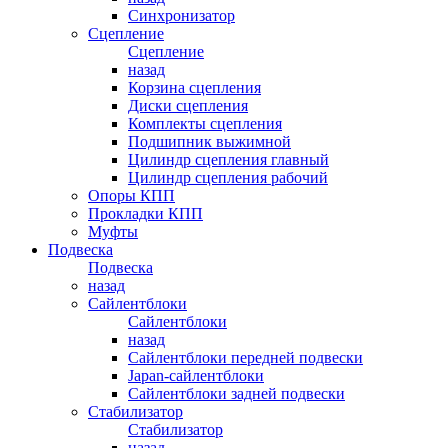
Синхронизатор
Сцепление
Сцепление
назад
Корзина сцепления
Диски сцепления
Комплекты сцепления
Подшипник выжимной
Цилиндр сцепления главный
Цилиндр сцепления рабочий
Опоры КПП
Прокладки КПП
Муфты
Подвеска
Подвеска
назад
Сайлентблоки
Сайлентблоки
назад
Сайлентблоки передней подвески
Japan-сайлентблоки
Сайлентблоки задней подвески
Стабилизатор
Стабилизатор
назад