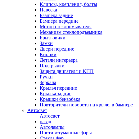
Клипсы, крепления, болты
Навеска
Бампера задние
Бампера передние
Мотор стеклоомывателя
Механизм стеклоподъемника
Брызговики
Замки
Двери передние
Кнопки
Детали интерьера
Подкрылки
Защита двигателя и КПП
Ручки
Зеркала
Крылья передние
Крылья задние
Крышки бензобака
Повторители поворота на крыле, в бампере
Автосвет
Автосвет
назад
Автолампы
Противотуманные фары
Стекла фар