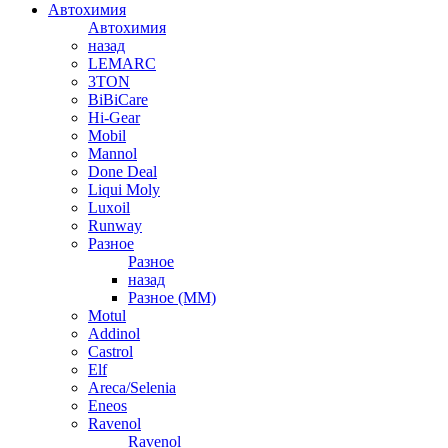
Автохимия
Автохимия
назад
LEMARC
3TON
BiBiCare
Hi-Gear
Mobil
Mannol
Done Deal
Liqui Moly
Luxoil
Runway
Разное
Разное
назад
Разное (ММ)
Motul
Addinol
Castrol
Elf
Areca/Selenia
Eneos
Ravenol
Ravenol