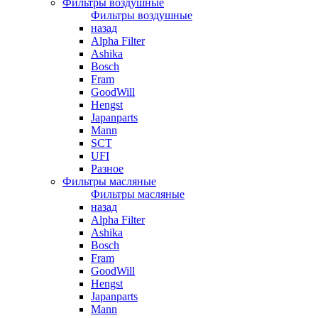
Фильтры воздушные
Фильтры воздушные
назад
Alpha Filter
Ashika
Bosch
Fram
GoodWill
Hengst
Japanparts
Mann
SCT
UFI
Разное
Фильтры масляные
Фильтры масляные
назад
Alpha Filter
Ashika
Bosch
Fram
GoodWill
Hengst
Japanparts
Mann