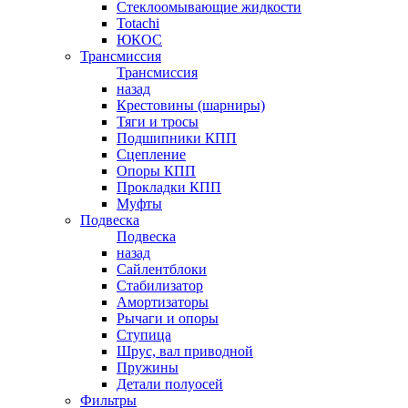
Стеклоомывающие жидкости
Totachi
ЮКОС
Трансмиссия
Трансмиссия
назад
Крестовины (шарниры)
Тяги и тросы
Подшипники КПП
Сцепление
Опоры КПП
Прокладки КПП
Муфты
Подвеска
Подвеска
назад
Сайлентблоки
Стабилизатор
Амортизаторы
Рычаги и опоры
Ступица
Шрус, вал приводной
Пружины
Детали полуосей
Фильтры