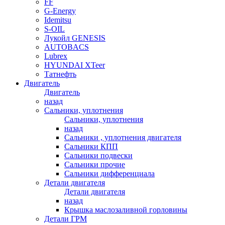
FF
G-Energy
Idemitsu
S-OIL
Лукойл GENESIS
AUTOBACS
Lubrex
HYUNDAI XTeer
Татнефть
Двигатель
Двигатель
назад
Сальники, уплотнения
Сальники, уплотнения
назад
Сальники , уплотнения двигателя
Сальники КПП
Сальники подвески
Сальники прочие
Сальники дифференциала
Детали двигателя
Детали двигателя
назад
Крышка маслозаливной горловины
Детали ГРМ