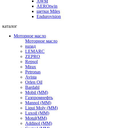
AWM
AEROtwin
щетки Miles
Endurovision
каталог
Моторное масло
Моторное масло
назад
LEMARC
ZEPRO
Repsol
Mirax
Petronas
Avista
Orlen Oil
Bardahl
Mobil (ММ)
Газпромнефть
Mannol (ММ)
Liqui Moly (ММ)
Luxoil (ММ)
Motul(ММ)
Addinol (ММ)