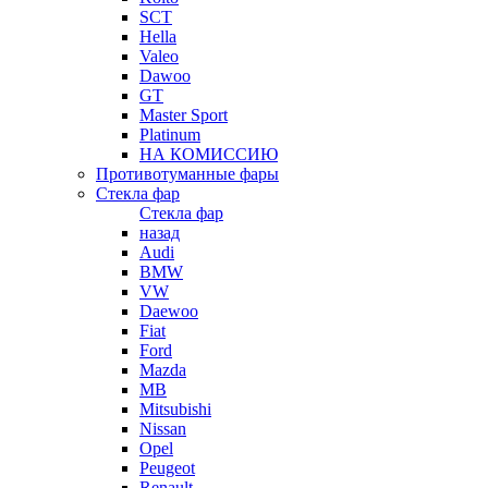
SCT
Hella
Valeo
Dawoo
GT
Master Sport
Platinum
НА КОМИССИЮ
Противотуманные фары
Стекла фар
Стекла фар
назад
Audi
BMW
VW
Daewoo
Fiat
Ford
Mazda
MB
Mitsubishi
Nissan
Opel
Peugeot
Renault