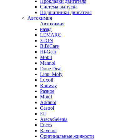
Прокладки двигателя
Система выпуска
Подшипники двигателя
Автохимия
Автохимия
назад
LEMARC
3TON
BiBiCare
Hi-Gear
Mobil
Mannol
Done Deal
Liqui Moly
Luxoil
Runway
Разное
Motul
Addinol
Castrol
Elf
Areca/Selenia
Eneos
Ravenol
Оригинальные жидкости