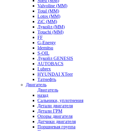
Shell (ММ)
Valvoline (ММ)
Total (ММ)
Lotos (ММ)
ZiC (ММ)
Лукойл (ММ)
Totachi (MM)
FF
G-Energy
Idemitsu
S-OIL
Лукойл GENESIS
AUTOBACS
Lubrex
HYUNDAI XTeer
Татнефть
Двигатель
Двигатель
назад
Сальники, уплотнения
Детали двигателя
Детали ГРМ
Опоры двигателя
Датчики двигателя
Поршневая группа