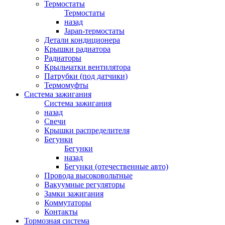
Термостаты
Термостаты
назад
Japan-термостаты
Детали кондиционера
Крышки радиатора
Радиаторы
Крыльчатки вентилятора
Патрубки (под датчики)
Термомуфты
Система зажигания
Система зажигания
назад
Свечи
Крышки распределителя
Бегунки
Бегунки
назад
Бегунки (отечественные авто)
Провода высоковольтные
Вакуумные регуляторы
Замки зажигания
Коммутаторы
Контакты
Тормозная система