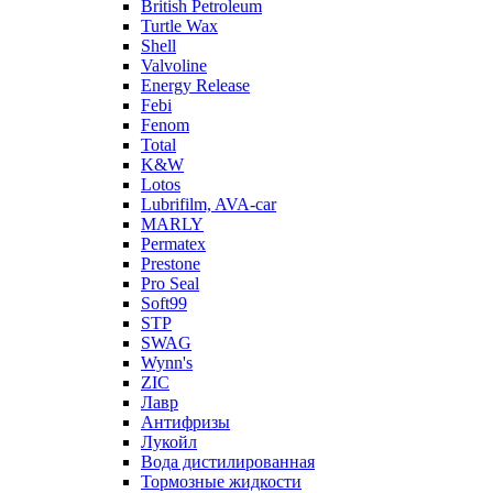
British Petroleum
Turtle Wax
Shell
Valvoline
Energy Release
Febi
Fenom
Total
K&W
Lotos
Lubrifilm, AVA-car
MARLY
Permatex
Prestone
Pro Seal
Soft99
STP
SWAG
Wynn's
ZIC
Лавр
Антифризы
Лукойл
Вода дистилированная
Тормозные жидкости