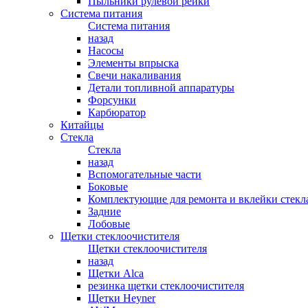
Пыльники рулевой рейки
Система питания
Система питания
назад
Насосы
Элементы впрыска
Свечи накаливания
Детали топливной аппаратуры
Форсунки
Карбюратор
Китайцы
Стекла
Стекла
назад
Вспомогательные части
Боковые
Комплектующие для ремонта и вклейки стекл
Задние
Лобовые
Щетки стеклоочистителя
Щетки стеклоочистителя
назад
Щетки Alca
резинка щетки стеклоочистителя
Щетки Heyner