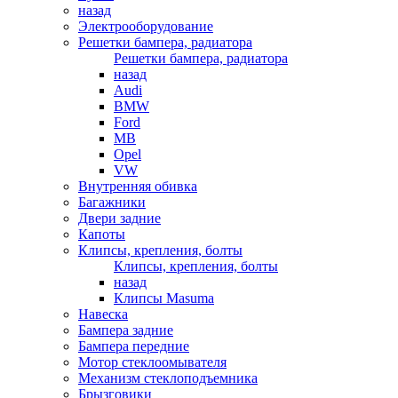
назад
Электрооборудование
Решетки бампера, радиатора
Решетки бампера, радиатора
назад
Audi
BMW
Ford
MB
Opel
VW
Внутренняя обивка
Багажники
Двери задние
Капоты
Клипсы, крепления, болты
Клипсы, крепления, болты
назад
Клипсы Masuma
Навеска
Бампера задние
Бампера передние
Мотор стеклоомывателя
Механизм стеклоподъемника
Брызговики