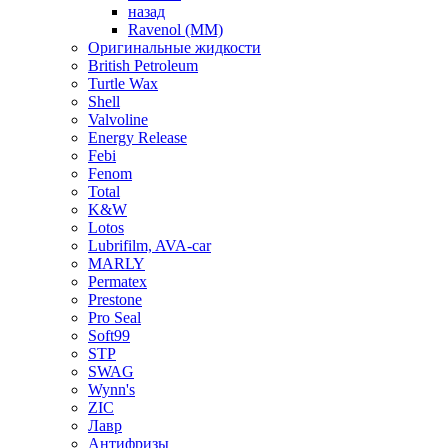
назад
Ravenol (ММ)
Оригинальные жидкости
British Petroleum
Turtle Wax
Shell
Valvoline
Energy Release
Febi
Fenom
Total
K&W
Lotos
Lubrifilm, AVA-car
MARLY
Permatex
Prestone
Pro Seal
Soft99
STP
SWAG
Wynn's
ZIC
Лавр
Антифризы