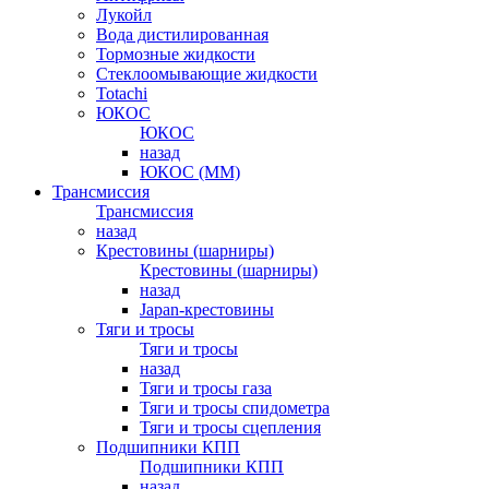
Лукойл
Вода дистилированная
Тормозные жидкости
Стеклоомывающие жидкости
Totachi
ЮКОС
ЮКОС
назад
ЮКОС (ММ)
Трансмиссия
Трансмиссия
назад
Крестовины (шарниры)
Крестовины (шарниры)
назад
Japan-крестовины
Тяги и тросы
Тяги и тросы
назад
Тяги и тросы газа
Тяги и тросы спидометра
Тяги и тросы сцепления
Подшипники КПП
Подшипники КПП
назад