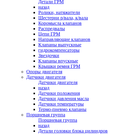
Детали ГРМ
назад
Ролики, натяжители
Шестерни р/вала, к/вала
Коромысла клапанов
Распредвалы
Цепи ГРМ
Направляющие клапанов
Клапаны выпускные
гидрокомпенсаторы
Звездочки
Клапаны впускные
Крышки ремня ГРМ
Опоры двигателя
Датчики двигателя
Датчики двигателя
назад
Датчики положения
Датчики давления масла
Датчики температуры
Термо-пневмо клапаны
Поршневая группа
Поршневая группа
назад
Детали головки блока цилиндров