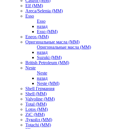
Castrol (ММ)
Elf (ММ)
Areca/Selenia (ММ)
Esso
Esso
назад
Esso (ММ)
Eneos (ММ)
Оригинальные масла (ММ)
Оригинальные масла (ММ)
назад
Suzuki (ММ)
British Petroleum (ММ)
Neste
Neste
назад
Neste (ММ)
Shell Германия
Shell (ММ)
Valvoline (ММ)
Total (ММ)
Lotos (ММ)
ZiC (ММ)
Лукойл (ММ)
Totachi (MM)