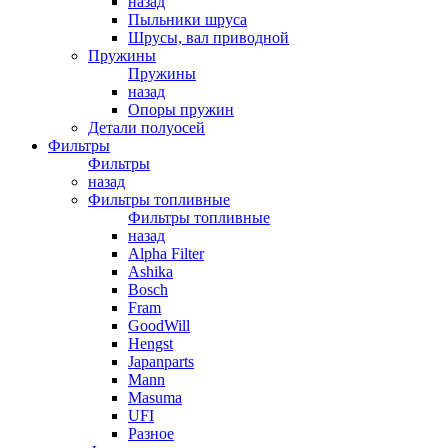
назад
Пыльники шруса
Шрусы, вал приводной
Пружины
Пружины
назад
Опоры пружин
Детали полуосей
Фильтры
Фильтры
назад
Фильтры топливные
Фильтры топливные
назад
Alpha Filter
Ashika
Bosch
Fram
GoodWill
Hengst
Japanparts
Mann
Masuma
UFI
Разное