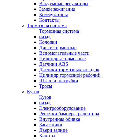
Вакуумные регуляторы
Замки зажигания
Коммутаторы
Контакты
Тормозная система
Тормозная система
назад
Колодки
Диски тормозные
Вспомогательные части
Цилиндры тормозные
Датчики ABS
Датчики тормозных колодок
Цилиндр тормозной рабочий
Шланги, патрубки
Тросы
Кузов
Кузов
назад
Электрооборудование
Решетки бампера, радиатора
Внутренняя обивка
Багажники
Двери задние
Капоты