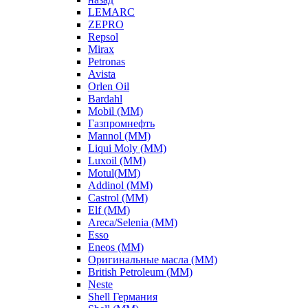
LEMARC
ZEPRO
Repsol
Mirax
Petronas
Avista
Orlen Oil
Bardahl
Mobil (ММ)
Газпромнефть
Mannol (ММ)
Liqui Moly (ММ)
Luxoil (ММ)
Motul(ММ)
Addinol (ММ)
Castrol (ММ)
Elf (ММ)
Areca/Selenia (ММ)
Esso
Eneos (ММ)
Оригинальные масла (ММ)
British Petroleum (ММ)
Neste
Shell Германия