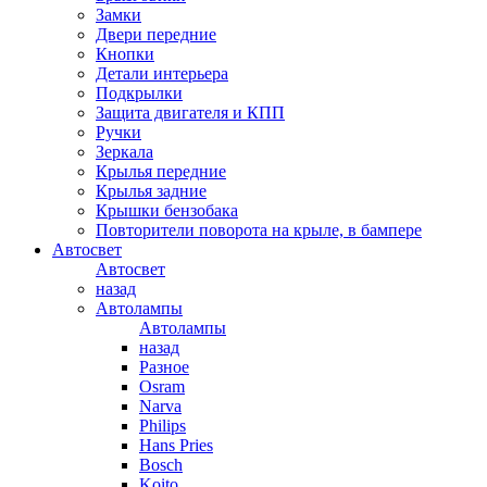
Замки
Двери передние
Кнопки
Детали интерьера
Подкрылки
Защита двигателя и КПП
Ручки
Зеркала
Крылья передние
Крылья задние
Крышки бензобака
Повторители поворота на крыле, в бампере
Автосвет
Автосвет
назад
Автолампы
Автолампы
назад
Разное
Osram
Narva
Philips
Hans Pries
Bosch
Koito