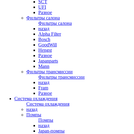
SCT
UFI
Разное
Фильтры салона
Фильтры салона
назад
Alpha Filter
Bosch
GoodWill
Hengst
Разное
Japanparts
Mann
Фильтры трансмиссии
Фильтры трансмиссии
назад
Fram
Разное
Система охлаждения
Система охлаждения
назад
Помпы
Помпы
назад
Japan-помпы