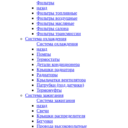
Фильтры
назад
Фильтры топливные
Фильтры воздушные
Фильтры масляные
Фильтры салона
Фильтры трансмиссии
Система охлаждения
Система охлаждения
назад
Помпы
Термостаты
Детали кондиционера
Крышки радиатора
Радиаторы
Крыльчатки вентилятора
Патрубки (под датчики)
Термомуфты
Система зажигания
Система зажигания
назад
Свечи
Крышки распределителя
Бегунки
Провода высоковольтные