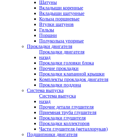
Шатуны
Вкладыши коренные
Вкладыши шатунные
Кольца поршневые
Втулки шатунов
Гильзы
Поршни
Полукольца упорные
Прокладки двигателя
Прокладки двигателя
назад
Прокладки головки блока
Прочие прокладки
Прокладки клапанной крышки
Комплекты прокладок двигателя
Прокладки поддона
Система выпуска
Система выпуска
назад
Прочие детали глушителя
Приемная труба глушителя
Прокладки глушителя
Прокладки коллекторов
Части глушителя (металлорукав)
Подшипники двигателя