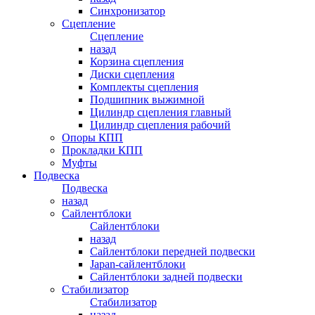
Синхронизатор
Сцепление
Сцепление
назад
Корзина сцепления
Диски сцепления
Комплекты сцепления
Подшипник выжимной
Цилиндр сцепления главный
Цилиндр сцепления рабочий
Опоры КПП
Прокладки КПП
Муфты
Подвеска
Подвеска
назад
Сайлентблоки
Сайлентблоки
назад
Сайлентблоки передней подвески
Japan-сайлентблоки
Сайлентблоки задней подвески
Стабилизатор
Стабилизатор
назад