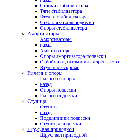
Стойки стабилизатора
Тяги стабилизатора
Втулки стабилизатора
Стабилизаторы подвески
Опоры стабилизатора
Амортизаторы
Амортизаторы
назад
Амортизаторы
Опоры амортизатора подвески
Отбойники, пыльники амортизатора
Втулки рессорные
Рычаги и опоры
Рычаги и опоры
назад
Опоры подвески
Рычаги подвески
Ступица
Ступица
назад
Подшипники подвески
Ступицы подвески
Шрус, вал приводной
Шрус, вал приводной