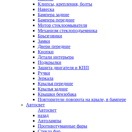
Клипсы, крепления, болты
Навеска
Бампера задние
Бампера передние
Мотор стеклоомывателя
Механизм стеклоподъемника
Брызговики
Замки
Двери передние
Кнопки
Детали интерьера
Подкрылки
Защита двигателя и КПП
Ручки
Зеркала
Крылья передние
Крылья задние
Крышки бензобака
Повторители поворота на крыле, в бампере
Автосвет
Автосвет
назад
Автолампы
Противотуманные фары
Стекла фар