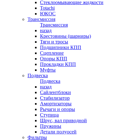
Стеклоомывающие жидкости
Totachi
ЮКОС
Трансмиссия
Трансмиссия
назад
Крестовины (шарниры)
Тяги и тросы
Подшипники КПП
Сцепление
Опоры КПП
Прокладки КПП
Муфты
Подвеска
Подвеска
назад
Сайлентблоки
Стабилизатор
Амортизаторы
Рычаги и опоры
Ступица
Шрус, вал приводной
Пружины
Детали полуосей
Фильтры