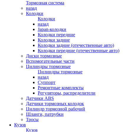
Тормозная система
назад
Колодки
Колодки
назад
Japan-колодки
Колодки передние
Колодки задние
Колодки задние (отечественные авто)
Колодки передние (отечественные авто)
Диски тормозные
Вспомогательные части
Цилиндры тормозные
Цилиндры тормозные
назад
Суппорт
Ремонтные комплекты
Регуляторы, распределители
Датчики ABS
Датчики тормозных колодок
Цилиндр тормозной рабочий
Шланги, патрубки
Тросы
Кузов
Кузов