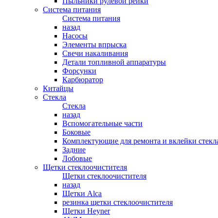
Пыльники рулевой рейки
Система питания
Система питания
назад
Насосы
Элементы впрыска
Свечи накаливания
Детали топливной аппаратуры
Форсунки
Карбюратор
Китайцы
Стекла
Стекла
назад
Вспомогательные части
Боковые
Комплектующие для ремонта и вклейки стекл
Задние
Лобовые
Щетки стеклоочистителя
Щетки стеклоочистителя
назад
Щетки Alca
резинка щетки стеклоочистителя
Щетки Heyner