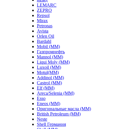
LEMARC
ZEPRO
Repsol
Mirax
Petronas
Avista
Orlen Oil
Bardahl
Mobil (ММ)
Газпромнефть
Mannol (ММ)
Liqui Moly (ММ)
Luxoil (ММ)
Motul(ММ)
Addinol (ММ)
Castrol (ММ)
Elf (ММ)
Areca/Selenia (ММ)
Esso
Eneos (ММ)
Оригинальные масла (ММ)
British Petroleum (ММ)
Neste
Shell Германия