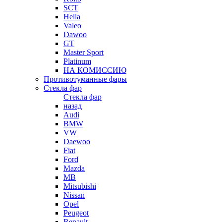
SCT
Hella
Valeo
Dawoo
GT
Master Sport
Platinum
НА КОМИССИЮ
Противотуманные фары
Стекла фар
Стекла фар
назад
Audi
BMW
VW
Daewoo
Fiat
Ford
Mazda
MB
Mitsubishi
Nissan
Opel
Peugeot
Renault