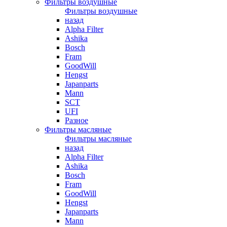
Фильтры воздушные
Фильтры воздушные
назад
Alpha Filter
Ashika
Bosch
Fram
GoodWill
Hengst
Japanparts
Mann
SCT
UFI
Разное
Фильтры масляные
Фильтры масляные
назад
Alpha Filter
Ashika
Bosch
Fram
GoodWill
Hengst
Japanparts
Mann