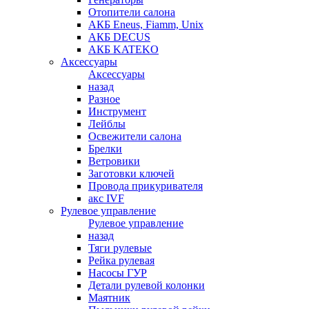
Отопители салона
АКБ Eneus, Fiamm, Unix
АКБ DECUS
АКБ KATEKO
Аксессуары
Аксессуары
назад
Разное
Инструмент
Лейблы
Освежители салона
Брелки
Ветровики
Заготовки ключей
Провода прикуривателя
акс IVF
Рулевое управление
Рулевое управление
назад
Тяги рулевые
Рейка рулевая
Насосы ГУР
Детали рулевой колонки
Маятник