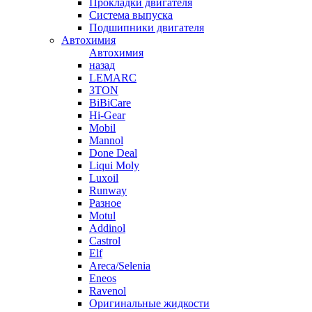
Прокладки двигателя
Система выпуска
Подшипники двигателя
Автохимия
Автохимия
назад
LEMARC
3TON
BiBiCare
Hi-Gear
Mobil
Mannol
Done Deal
Liqui Moly
Luxoil
Runway
Разное
Motul
Addinol
Castrol
Elf
Areca/Selenia
Eneos
Ravenol
Оригинальные жидкости