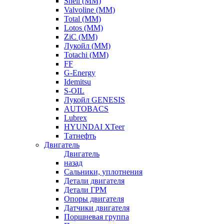
Shell (ММ)
Valvoline (ММ)
Total (ММ)
Lotos (ММ)
ZiC (ММ)
Лукойл (ММ)
Totachi (MM)
FF
G-Energy
Idemitsu
S-OIL
Лукойл GENESIS
AUTOBACS
Lubrex
HYUNDAI XTeer
Татнефть
Двигатель
Двигатель
назад
Сальники, уплотнения
Детали двигателя
Детали ГРМ
Опоры двигателя
Датчики двигателя
Поршневая группа