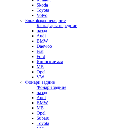
Skoda
Toyota
Volvo
Блок-фары передние
Блок-фары передние
назад
Audi
BMW
Daewoo
Fiat
Ford
Японские а/м
MB
Opel
VW
Фонари задние
Фонари задние
назад
Audi
BMW
MB
Opel
Subaru
Toyota