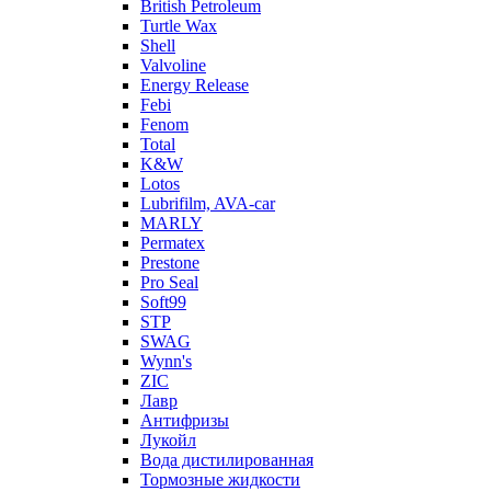
British Petroleum
Turtle Wax
Shell
Valvoline
Energy Release
Febi
Fenom
Total
K&W
Lotos
Lubrifilm, AVA-car
MARLY
Permatex
Prestone
Pro Seal
Soft99
STP
SWAG
Wynn's
ZIC
Лавр
Антифризы
Лукойл
Вода дистилированная
Тормозные жидкости