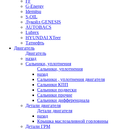
FF
G-Energy
Idemitsu
S-OIL
Лукойл GENESIS
AUTOBACS
Lubrex
HYUNDAI XTeer
Татнефть
Двигатель
Двигатель
назад
Сальники, уплотнения
Сальники, уплотнения
назад
Сальники , уплотнения двигателя
Сальники КПП
Сальники подвески
Сальники прочие
Сальники дифференциала
Детали двигателя
Детали двигателя
назад
Крышка маслозаливной горловины
Детали ГРМ