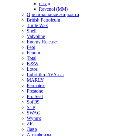
назад
Ravenol (ММ)
Оригинальные жидкости
British Petroleum
Turtle Wax
Shell
Valvoline
Energy Release
Febi
Fenom
Total
K&W
Lotos
Lubrifilm, AVA-car
MARLY
Permatex
Prestone
Pro Seal
Soft99
STP
SWAG
Wynn's
ZIC
Лавр
Антифризы