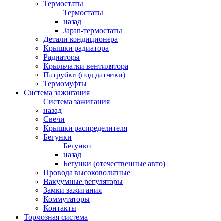
Термостаты
Термостаты
назад
Japan-термостаты
Детали кондиционера
Крышки радиатора
Радиаторы
Крыльчатки вентилятора
Патрубки (под датчики)
Термомуфты
Система зажигания
Система зажигания
назад
Свечи
Крышки распределителя
Бегунки
Бегунки
назад
Бегунки (отечественные авто)
Провода высоковольтные
Вакуумные регуляторы
Замки зажигания
Коммутаторы
Контакты
Тормозная система