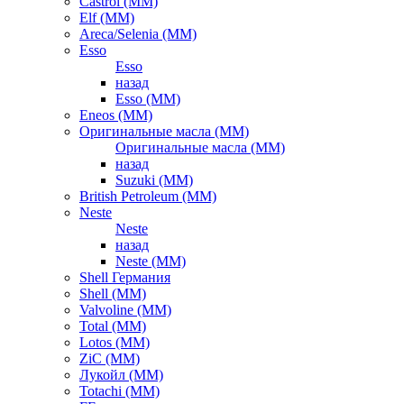
Castrol (ММ)
Elf (ММ)
Areca/Selenia (ММ)
Esso
Esso
назад
Esso (ММ)
Eneos (ММ)
Оригинальные масла (ММ)
Оригинальные масла (ММ)
назад
Suzuki (ММ)
British Petroleum (ММ)
Neste
Neste
назад
Neste (ММ)
Shell Германия
Shell (ММ)
Valvoline (ММ)
Total (ММ)
Lotos (ММ)
ZiC (ММ)
Лукойл (ММ)
Totachi (MM)