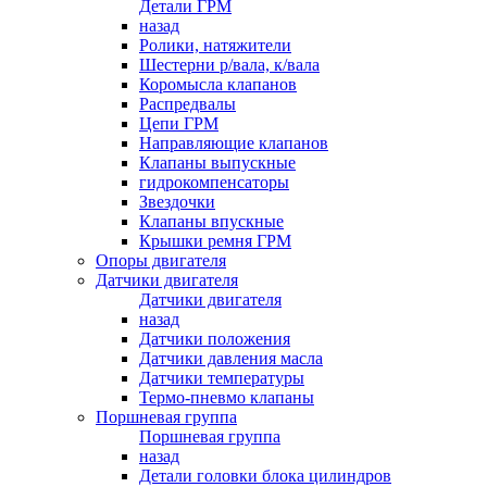
Детали ГРМ
назад
Ролики, натяжители
Шестерни р/вала, к/вала
Коромысла клапанов
Распредвалы
Цепи ГРМ
Направляющие клапанов
Клапаны выпускные
гидрокомпенсаторы
Звездочки
Клапаны впускные
Крышки ремня ГРМ
Опоры двигателя
Датчики двигателя
Датчики двигателя
назад
Датчики положения
Датчики давления масла
Датчики температуры
Термо-пневмо клапаны
Поршневая группа
Поршневая группа
назад
Детали головки блока цилиндров