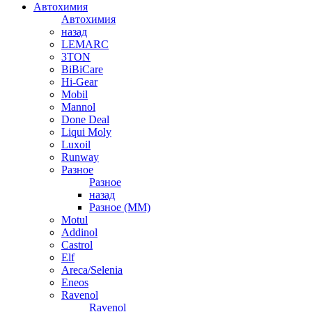
Автохимия
Автохимия
назад
LEMARC
3TON
BiBiCare
Hi-Gear
Mobil
Mannol
Done Deal
Liqui Moly
Luxoil
Runway
Разное
Разное
назад
Разное (ММ)
Motul
Addinol
Castrol
Elf
Areca/Selenia
Eneos
Ravenol
Ravenol