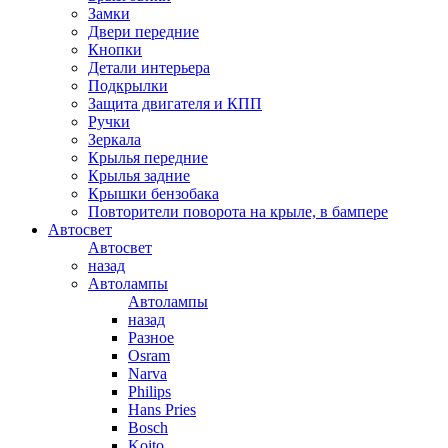
Замки
Двери передние
Кнопки
Детали интерьера
Подкрылки
Защита двигателя и КПП
Ручки
Зеркала
Крылья передние
Крылья задние
Крышки бензобака
Повторители поворота на крыле, в бампере
Автосвет
Автосвет
назад
Автолампы
Автолампы
назад
Разное
Osram
Narva
Philips
Hans Pries
Bosch
Koito