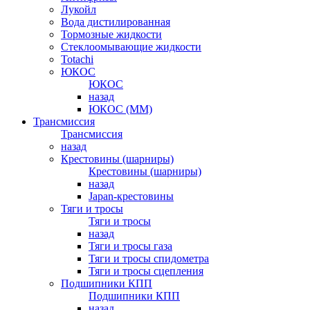
Лукойл
Вода дистилированная
Тормозные жидкости
Стеклоомывающие жидкости
Totachi
ЮКОС
ЮКОС
назад
ЮКОС (ММ)
Трансмиссия
Трансмиссия
назад
Крестовины (шарниры)
Крестовины (шарниры)
назад
Japan-крестовины
Тяги и тросы
Тяги и тросы
назад
Тяги и тросы газа
Тяги и тросы спидометра
Тяги и тросы сцепления
Подшипники КПП
Подшипники КПП
назад