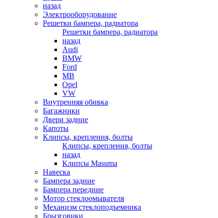
назад
Электрооборудование
Решетки бампера, радиатора
Решетки бампера, радиатора
назад
Audi
BMW
Ford
MB
Opel
VW
Внутренняя обивка
Багажники
Двери задние
Капоты
Клипсы, крепления, болты
Клипсы, крепления, болты
назад
Клипсы Masuma
Навеска
Бампера задние
Бампера передние
Мотор стеклоомывателя
Механизм стеклоподъемника
Брызговики