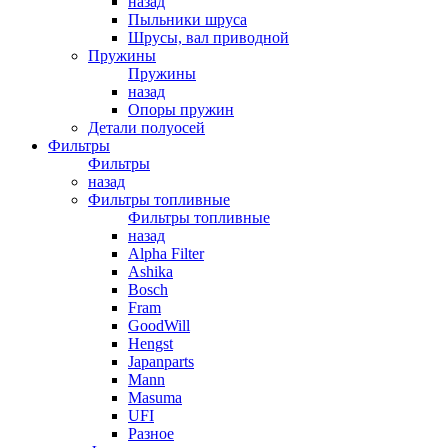
назад
Пыльники шруса
Шрусы, вал приводной
Пружины
Пружины
назад
Опоры пружин
Детали полуосей
Фильтры
Фильтры
назад
Фильтры топливные
Фильтры топливные
назад
Alpha Filter
Ashika
Bosch
Fram
GoodWill
Hengst
Japanparts
Mann
Masuma
UFI
Разное