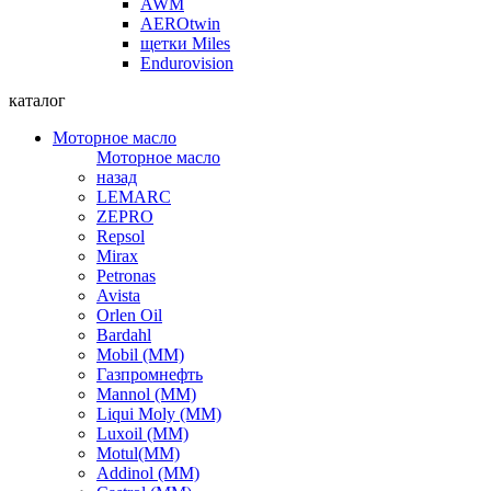
AWM
AEROtwin
щетки Miles
Endurovision
каталог
Моторное масло
Моторное масло
назад
LEMARC
ZEPRO
Repsol
Mirax
Petronas
Avista
Orlen Oil
Bardahl
Mobil (ММ)
Газпромнефть
Mannol (ММ)
Liqui Moly (ММ)
Luxoil (ММ)
Motul(ММ)
Addinol (ММ)