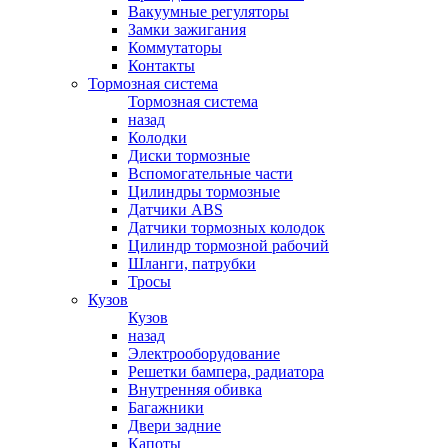
Вакуумные регуляторы
Замки зажигания
Коммутаторы
Контакты
Тормозная система
Тормозная система
назад
Колодки
Диски тормозные
Вспомогательные части
Цилиндры тормозные
Датчики ABS
Датчики тормозных колодок
Цилиндр тормозной рабочий
Шланги, патрубки
Тросы
Кузов
Кузов
назад
Электрооборудование
Решетки бампера, радиатора
Внутренняя обивка
Багажники
Двери задние
Капоты