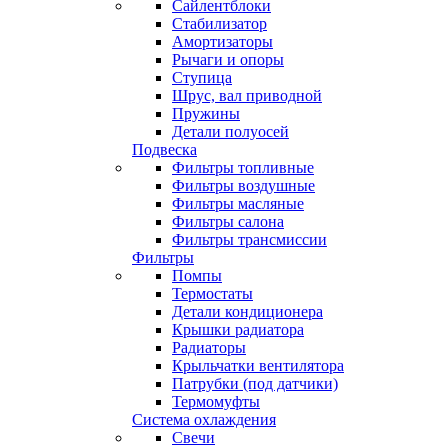
Сайлентблоки
Стабилизатор
Амортизаторы
Рычаги и опоры
Ступица
Шрус, вал приводной
Пружины
Детали полуосей
Подвеска
Фильтры топливные
Фильтры воздушные
Фильтры масляные
Фильтры салона
Фильтры трансмиссии
Фильтры
Помпы
Термостаты
Детали кондиционера
Крышки радиатора
Радиаторы
Крыльчатки вентилятора
Патрубки (под датчики)
Термомуфты
Система охлаждения
Свечи