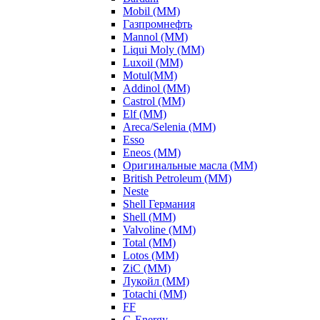
Mobil (ММ)
Газпромнефть
Mannol (ММ)
Liqui Moly (ММ)
Luxoil (ММ)
Motul(ММ)
Addinol (ММ)
Castrol (ММ)
Elf (ММ)
Areca/Selenia (ММ)
Esso
Eneos (ММ)
Оригинальные масла (ММ)
British Petroleum (ММ)
Neste
Shell Германия
Shell (ММ)
Valvoline (ММ)
Total (ММ)
Lotos (ММ)
ZiC (ММ)
Лукойл (ММ)
Totachi (MM)
FF
G-Energy