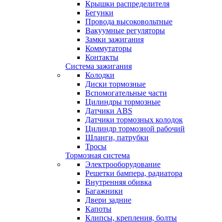
Крышки распределителя
Бегунки
Провода высоковольтные
Вакуумные регуляторы
Замки зажигания
Коммутаторы
Контакты
Система зажигания
Колодки
Диски тормозные
Вспомогательные части
Цилиндры тормозные
Датчики ABS
Датчики тормозных колодок
Цилиндр тормозной рабочий
Шланги, патрубки
Тросы
Тормозная система
Электрооборудование
Решетки бампера, радиатора
Внутренняя обивка
Багажники
Двери задние
Капоты
Клипсы, крепления, болты