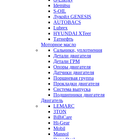
Idemitsu
S-OIL
Лукойл GENESIS
AUTOBACS
Lubrex
HYUNDAI XTeer
Татнефть
Моторное масло
Сальники, уплотнения
Детали двигателя
Детали ГРМ
Опоры двигателя
Датчики двигателя
Поршневая группа
Прокладки двигателя
Система выпуска
Подшипники двигателя
Двигатель
LEMARC
3TON
BiBiCare
Hi-Gear
Mobil
Mannol