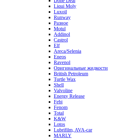
Done Deal
Liqui Moly
Luxoil
Runway
Разное
Motul
Addinol
Castrol
Elf
Areca/Selenia
Eneos
Ravenol
Оригинальные жидкости
British Petroleum
Turtle Wax
Shell
Valvoline
Energy Release
Febi
Fenom
Total
K&W
Lotos
Lubrifilm, AVA-car
MARLY