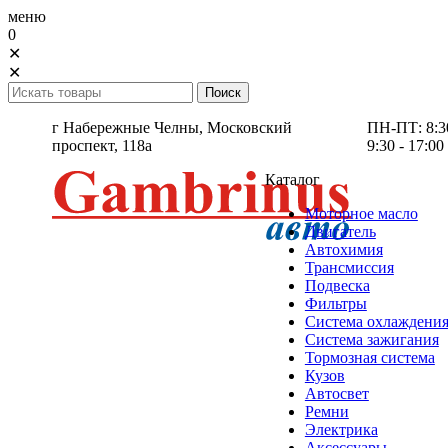
меню
0
✕
✕
г Набережные Челны,
Московский
ПН-ПТ: 8:30 
проспект, 118а
9:30 - 17:00
Каталог
Моторное масло
Двигатель
Автохимия
Трансмиссия
Подвеска
Фильтры
Система охлаждени
Система зажигания
Тормозная система
Кузов
Автосвет
Ремни
Электрика
Аксессуары