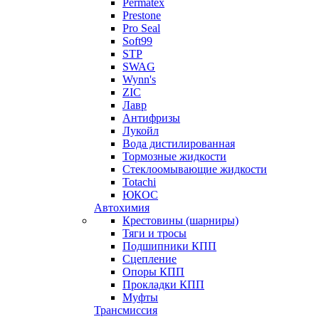
Permatex
Prestone
Pro Seal
Soft99
STP
SWAG
Wynn's
ZIC
Лавр
Антифризы
Лукойл
Вода дистилированная
Тормозные жидкости
Стеклоомывающие жидкости
Totachi
ЮКОС
Автохимия
Крестовины (шарниры)
Тяги и тросы
Подшипники КПП
Сцепление
Опоры КПП
Прокладки КПП
Муфты
Трансмиссия