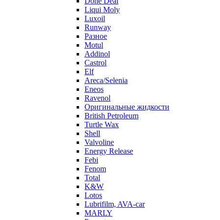
Done Deal
Liqui Moly
Luxoil
Runway
Разное
Motul
Addinol
Castrol
Elf
Areca/Selenia
Eneos
Ravenol
Оригинальные жидкости
British Petroleum
Turtle Wax
Shell
Valvoline
Energy Release
Febi
Fenom
Total
K&W
Lotos
Lubrifilm, AVA-car
MARLY