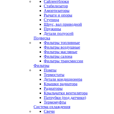
Сайлентблоки
Стабилизатор
Амортизаторы
Рычаги и опоры
Ступица
Шрус, вал приводной
Пружины
Детали полуосей
Подвеска
Фильтры топливные
Фильтры воздушные
Фильтры масляные
Фильтры салона
Фильтры трансмиссии
Фильтры
Помпы
Термостаты
Детали кондиционера
Крышки радиатора
Радиаторы
Крыльчатки вентилятора
Патрубки (под датчики)
Термомуфты
Система охлаждения
Свечи