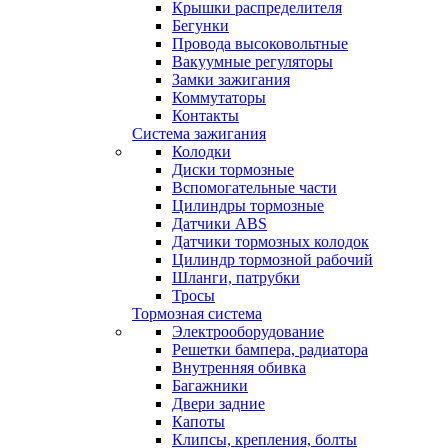
Крышки распределителя
Бегунки
Провода высоковольтные
Вакуумные регуляторы
Замки зажигания
Коммутаторы
Контакты
Система зажигания
Колодки
Диски тормозные
Вспомогательные части
Цилиндры тормозные
Датчики ABS
Датчики тормозных колодок
Цилиндр тормозной рабочий
Шланги, патрубки
Тросы
Тормозная система
Электрооборудование
Решетки бампера, радиатора
Внутренняя обивка
Багажники
Двери задние
Капоты
Клипсы, крепления, болты