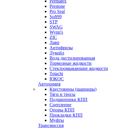
Permatex
Prestone
Pro Seal
Soft99
STP
SWAG
Wynn's
ZIC
Лавр
Антифризы
Лукойл
Вода дистилированная
Тормозные жидкости
Стеклоомывающие жидкости
Totachi
ЮКОС
Автохимия
Крестовины (шарниры)
Тяги и тросы
Подшипники КПП
Сцепление
Опоры КПП
Прокладки КПП
Муфты
Трансмиссия