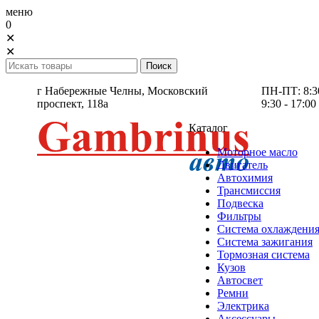
меню
0
✕
✕
г Набережные Челны,
Московский
ПН-ПТ: 8:30 
проспект, 118а
9:30 - 17:00
Каталог
Моторное масло
Двигатель
Автохимия
Трансмиссия
Подвеска
Фильтры
Система охлаждени
Система зажигания
Тормозная система
Кузов
Автосвет
Ремни
Электрика
Аксессуары