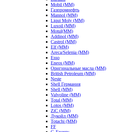
Mobil (ММ)
Газпромнефть
Mannol (ММ)
Liqui Moly (ММ)
Luxoil (ММ)
Motul(ММ)
Addinol (ММ)
Castrol (ММ)
Elf (ММ)
Areca/Selenia (ММ)
Esso
Eneos (ММ)
Оригинальные масла (ММ)
British Petroleum (ММ)
Neste
Shell Германия
Shell (ММ)
Valvoline (ММ)
Total (ММ)
Lotos (ММ)
ZiC (ММ)
Лукойл (ММ)
Totachi (MM)
FF
G-Energy