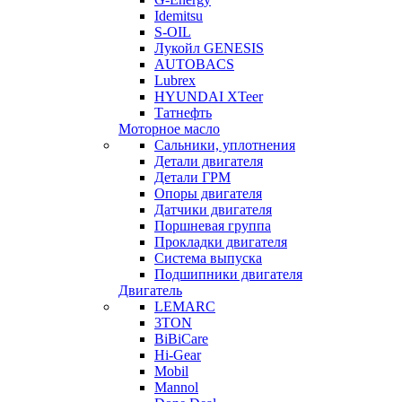
Idemitsu
S-OIL
Лукойл GENESIS
AUTOBACS
Lubrex
HYUNDAI XTeer
Татнефть
Моторное масло
Сальники, уплотнения
Детали двигателя
Детали ГРМ
Опоры двигателя
Датчики двигателя
Поршневая группа
Прокладки двигателя
Система выпуска
Подшипники двигателя
Двигатель
LEMARC
3TON
BiBiCare
Hi-Gear
Mobil
Mannol