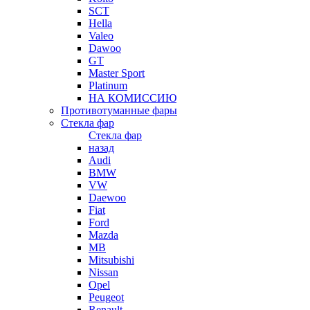
SCT
Hella
Valeo
Dawoo
GT
Master Sport
Platinum
НА КОМИССИЮ
Противотуманные фары
Стекла фар
Стекла фар
назад
Audi
BMW
VW
Daewoo
Fiat
Ford
Mazda
MB
Mitsubishi
Nissan
Opel
Peugeot
Renault