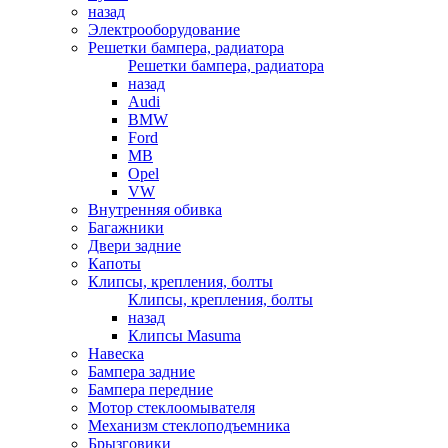
назад
Электрооборудование
Решетки бампера, радиатора
Решетки бампера, радиатора
назад
Audi
BMW
Ford
MB
Opel
VW
Внутренняя обивка
Багажники
Двери задние
Капоты
Клипсы, крепления, болты
Клипсы, крепления, болты
назад
Клипсы Masuma
Навеска
Бампера задние
Бампера передние
Мотор стеклоомывателя
Механизм стеклоподъемника
Брызговики