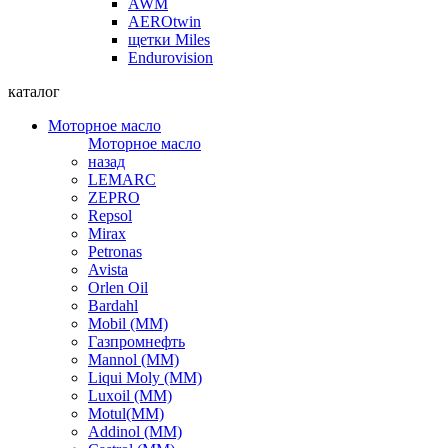
AWM
AEROtwin
щетки Miles
Endurovision
каталог
Моторное масло
Моторное масло
назад
LEMARC
ZEPRO
Repsol
Mirax
Petronas
Avista
Orlen Oil
Bardahl
Mobil (ММ)
Газпромнефть
Mannol (ММ)
Liqui Moly (ММ)
Luxoil (ММ)
Motul(ММ)
Addinol (ММ)