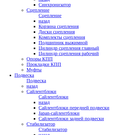
Синхронизатор
Сцепление
Сцепление
назад
Корзина сцепления
Диски сцепления
Комплекты сцепления
Подшипник выжимной
Цилиндр сцепления главный
Цилиндр сцепления рабочий
Опоры КПП
Прокладки КПП
Муфты
Подвеска
Подвеска
назад
Сайлентблоки
Сайлентблоки
назад
Сайлентблоки передней подвески
Japan-сайлентблоки
Сайлентблоки задней подвески
Стабилизатор
Стабилизатор
назад