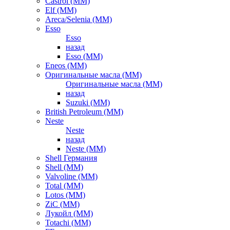
Castrol (ММ)
Elf (ММ)
Areca/Selenia (ММ)
Esso
Esso
назад
Esso (ММ)
Eneos (ММ)
Оригинальные масла (ММ)
Оригинальные масла (ММ)
назад
Suzuki (ММ)
British Petroleum (ММ)
Neste
Neste
назад
Neste (ММ)
Shell Германия
Shell (ММ)
Valvoline (ММ)
Total (ММ)
Lotos (ММ)
ZiC (ММ)
Лукойл (ММ)
Totachi (MM)