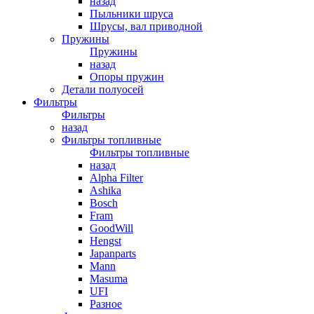
назад
Пыльники шруса
Шрусы, вал приводной
Пружины
Пружины
назад
Опоры пружин
Детали полуосей
Фильтры
Фильтры
назад
Фильтры топливные
Фильтры топливные
назад
Alpha Filter
Ashika
Bosch
Fram
GoodWill
Hengst
Japanparts
Mann
Masuma
UFI
Разное