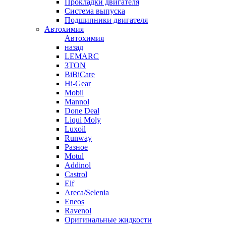
Прокладки двигателя
Система выпуска
Подшипники двигателя
Автохимия
Автохимия
назад
LEMARC
3TON
BiBiCare
Hi-Gear
Mobil
Mannol
Done Deal
Liqui Moly
Luxoil
Runway
Разное
Motul
Addinol
Castrol
Elf
Areca/Selenia
Eneos
Ravenol
Оригинальные жидкости