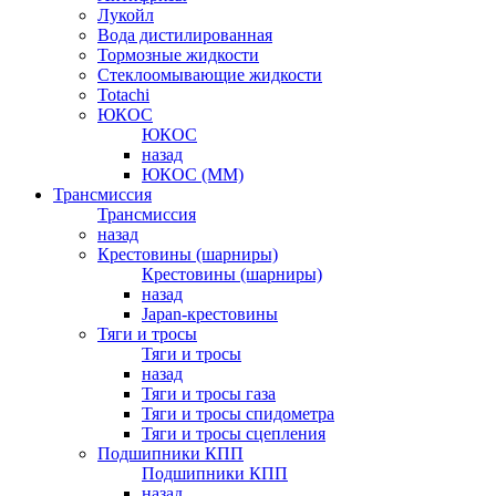
Лукойл
Вода дистилированная
Тормозные жидкости
Стеклоомывающие жидкости
Totachi
ЮКОС
ЮКОС
назад
ЮКОС (ММ)
Трансмиссия
Трансмиссия
назад
Крестовины (шарниры)
Крестовины (шарниры)
назад
Japan-крестовины
Тяги и тросы
Тяги и тросы
назад
Тяги и тросы газа
Тяги и тросы спидометра
Тяги и тросы сцепления
Подшипники КПП
Подшипники КПП
назад