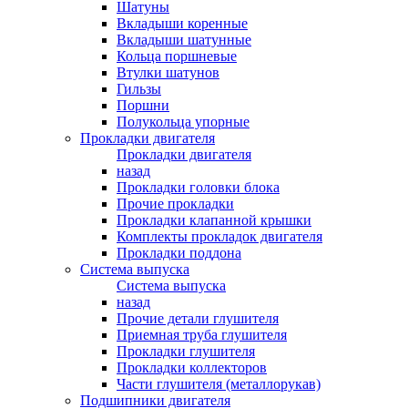
Шатуны
Вкладыши коренные
Вкладыши шатунные
Кольца поршневые
Втулки шатунов
Гильзы
Поршни
Полукольца упорные
Прокладки двигателя
Прокладки двигателя
назад
Прокладки головки блока
Прочие прокладки
Прокладки клапанной крышки
Комплекты прокладок двигателя
Прокладки поддона
Система выпуска
Система выпуска
назад
Прочие детали глушителя
Приемная труба глушителя
Прокладки глушителя
Прокладки коллекторов
Части глушителя (металлорукав)
Подшипники двигателя