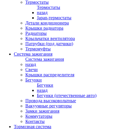
Термостаты
Термостаты
назад
Japan-термостаты
Детали кондиционера
Крышки радиатора
Радиаторы
Крыльчатки вентилятора
Патрубки (под датчики)
Термомуфты
Система зажигания
Система зажигания
назад
Свечи
Крышки распределителя
Бегунки
Бегунки
назад
Бегунки (отечественные авто)
Провода высоковольтные
Вакуумные регуляторы
Замки зажигания
Коммутаторы
Контакты
Тормозная система