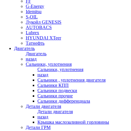
FF
G-Energy
Idemitsu
S-OIL
Лукойл GENESIS
AUTOBACS
Lubrex
HYUNDAI XTeer
Татнефть
Двигатель
Двигатель
назад
Сальники, уплотнения
Сальники, уплотнения
назад
Сальники , уплотнения двигателя
Сальники КПП
Сальники подвески
Сальники прочие
Сальники дифференциала
Детали двигателя
Детали двигателя
назад
Крышка маслозаливной горловины
Детали ГРМ