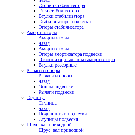
Стойки стабилизатора
Тяги стабилизатора
Втулки стабилизатора
Стабилизаторы подвески
Опоры стабилизатора
Амортизаторы
Амортизаторы
назад
Амортизаторы
Опоры амортизатора подвески
Отбойники, пыльники амортизатора
Втулки рессорные
Рычаги и опоры
Рычаги и опоры
назад
Опоры подвески
Рычаги подвески
Ступица
Ступица
назад
Подшипники подвески
Ступицы подвески
Шрус, вал приводной
Шрус, вал приводной