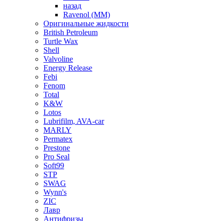
назад
Ravenol (ММ)
Оригинальные жидкости
British Petroleum
Turtle Wax
Shell
Valvoline
Energy Release
Febi
Fenom
Total
K&W
Lotos
Lubrifilm, AVA-car
MARLY
Permatex
Prestone
Pro Seal
Soft99
STP
SWAG
Wynn's
ZIC
Лавр
Антифризы