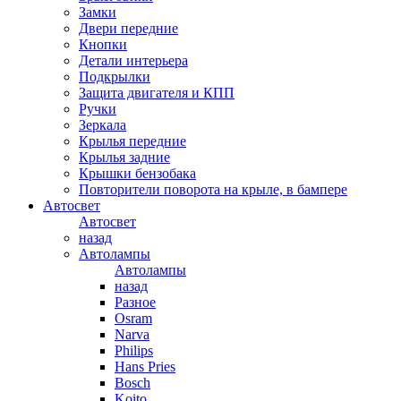
Замки
Двери передние
Кнопки
Детали интерьера
Подкрылки
Защита двигателя и КПП
Ручки
Зеркала
Крылья передние
Крылья задние
Крышки бензобака
Повторители поворота на крыле, в бампере
Автосвет
Автосвет
назад
Автолампы
Автолампы
назад
Разное
Osram
Narva
Philips
Hans Pries
Bosch
Koito