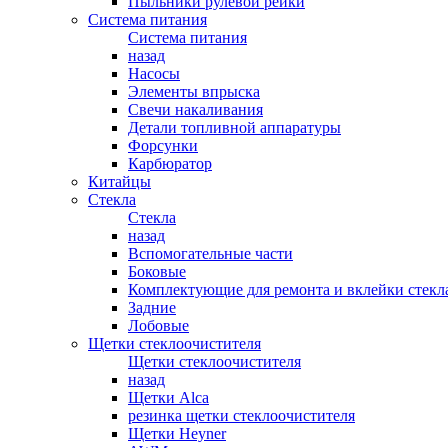
Пыльники рулевой рейки
Система питания
Система питания
назад
Насосы
Элементы впрыска
Свечи накаливания
Детали топливной аппаратуры
Форсунки
Карбюратор
Китайцы
Стекла
Стекла
назад
Вспомогательные части
Боковые
Комплектующие для ремонта и вклейки стекл
Задние
Лобовые
Щетки стеклоочистителя
Щетки стеклоочистителя
назад
Щетки Alca
резинка щетки стеклоочистителя
Щетки Heyner