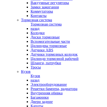
Вакуумные регуляторы
Замки зажигания
Коммутаторы
Контакты
Тормозная система
Тормозная система
назад
Колодки
Диски тормозные
Вспомогательные части
Цилиндры тормозные
Датчики ABS
Датчики тормозных колодок
Цилиндр тормозной рабочий
Шланги, патрубки
Тросы
Кузов
Кузов
назад
Электрооборудование
Решетки бампера, радиатора
Внутренняя обивка
Багажники
Двери задние
Капоты