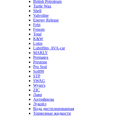
British Petroleum
Turtle Wax
Shell
Valvoline
Energy Release
Febi
Fenom
Total
K&W
Lotos
Lubrifilm, AVA-car
MARLY
Permatex
Prestone
Pro Seal
Soft99
STP
SWAG
Wynn's
ZIC
Лавр
Антифризы
Лукойл
Вода дистилированная
Тормозные жидкости