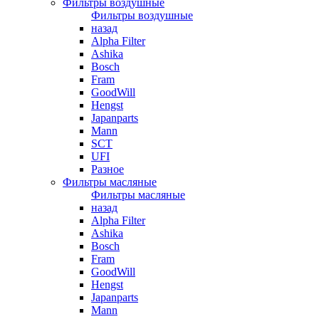
Фильтры воздушные
Фильтры воздушные
назад
Alpha Filter
Ashika
Bosch
Fram
GoodWill
Hengst
Japanparts
Mann
SCT
UFI
Разное
Фильтры масляные
Фильтры масляные
назад
Alpha Filter
Ashika
Bosch
Fram
GoodWill
Hengst
Japanparts
Mann