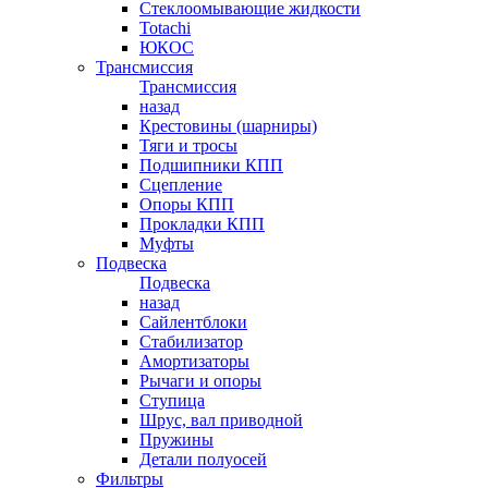
Стеклоомывающие жидкости
Totachi
ЮКОС
Трансмиссия
Трансмиссия
назад
Крестовины (шарниры)
Тяги и тросы
Подшипники КПП
Сцепление
Опоры КПП
Прокладки КПП
Муфты
Подвеска
Подвеска
назад
Сайлентблоки
Стабилизатор
Амортизаторы
Рычаги и опоры
Ступица
Шрус, вал приводной
Пружины
Детали полуосей
Фильтры