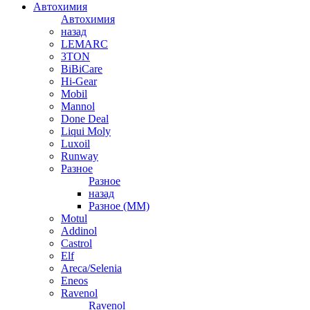
Автохимия
Автохимия
назад
LEMARC
3TON
BiBiCare
Hi-Gear
Mobil
Mannol
Done Deal
Liqui Moly
Luxoil
Runway
Разное
Разное
назад
Разное (ММ)
Motul
Addinol
Castrol
Elf
Areca/Selenia
Eneos
Ravenol
Ravenol