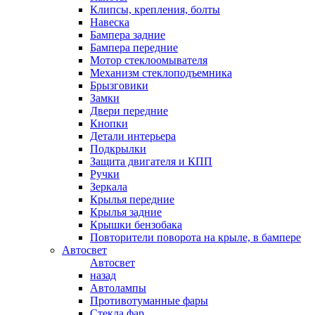
Клипсы, крепления, болты
Навеска
Бампера задние
Бампера передние
Мотор стеклоомывателя
Механизм стеклоподъемника
Брызговики
Замки
Двери передние
Кнопки
Детали интерьера
Подкрылки
Защита двигателя и КПП
Ручки
Зеркала
Крылья передние
Крылья задние
Крышки бензобака
Повторители поворота на крыле, в бампере
Автосвет
Автосвет
назад
Автолампы
Противотуманные фары
Стекла фар