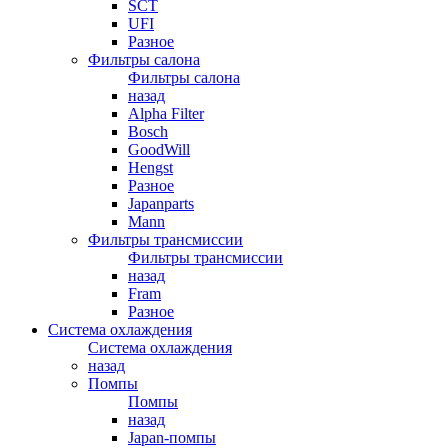
SCT
UFI
Разное
Фильтры салона
Фильтры салона
назад
Alpha Filter
Bosch
GoodWill
Hengst
Разное
Japanparts
Mann
Фильтры трансмиссии
Фильтры трансмиссии
назад
Fram
Разное
Система охлаждения
Система охлаждения
назад
Помпы
Помпы
назад
Japan-помпы