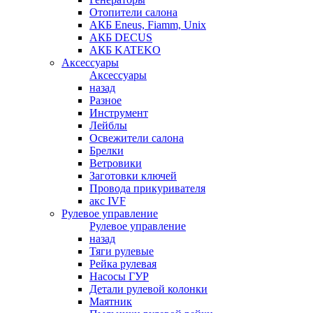
Отопители салона
АКБ Eneus, Fiamm, Unix
АКБ DECUS
АКБ KATEKO
Аксессуары
Аксессуары
назад
Разное
Инструмент
Лейблы
Освежители салона
Брелки
Ветровики
Заготовки ключей
Провода прикуривателя
акс IVF
Рулевое управление
Рулевое управление
назад
Тяги рулевые
Рейка рулевая
Насосы ГУР
Детали рулевой колонки
Маятник