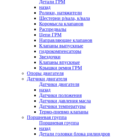
Детали ГРМ
назад
Ролики, натяжители
Шестерни р/вала, к/вала
Коромысла клапанов
Распредвалы
Цепи ГРМ
Направляющие клапанов
Клапаны выпускные
гидрокомпенсаторы
Звездочки
Клапаны впускные
Крышки ремня ГРМ
Опоры двигателя
Датчики двигателя
Датчики двигателя
назад
Датчики положения
Датчики давления масла
Датчики температуры
Термо-пневмо клапаны
Поршневая группа
Поршневая группа
назад
Детали головки блока цилиндров