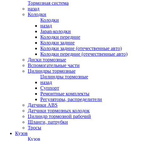
Тормозная система
назад
Колодки
Колодки
назад
Japan-колодки
Колодки передние
Колодки задние
Колодки задние (отечественные авто)
Колодки передние (отечественные авто)
Диски тормозные
Вспомогательные части
Цилиндры тормозные
Цилиндры тормозные
назад
Суппорт
Ремонтные комплекты
Регуляторы, распределители
Датчики ABS
Датчики тормозных колодок
Цилиндр тормозной рабочий
Шланги, патрубки
Тросы
Кузов
Кузов