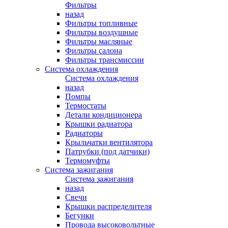
Фильтры
назад
Фильтры топливные
Фильтры воздушные
Фильтры масляные
Фильтры салона
Фильтры трансмиссии
Система охлаждения
Система охлаждения
назад
Помпы
Термостаты
Детали кондиционера
Крышки радиатора
Радиаторы
Крыльчатки вентилятора
Патрубки (под датчики)
Термомуфты
Система зажигания
Система зажигания
назад
Свечи
Крышки распределителя
Бегунки
Провода высоковольтные