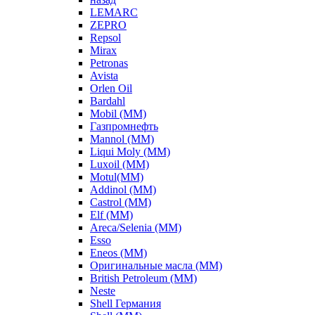
LEMARC
ZEPRO
Repsol
Mirax
Petronas
Avista
Orlen Oil
Bardahl
Mobil (ММ)
Газпромнефть
Mannol (ММ)
Liqui Moly (ММ)
Luxoil (ММ)
Motul(ММ)
Addinol (ММ)
Castrol (ММ)
Elf (ММ)
Areca/Selenia (ММ)
Esso
Eneos (ММ)
Оригинальные масла (ММ)
British Petroleum (ММ)
Neste
Shell Германия