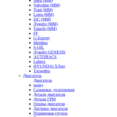
Shell (ММ)
Valvoline (ММ)
Total (ММ)
Lotos (ММ)
ZiC (ММ)
Лукойл (ММ)
Totachi (MM)
FF
G-Energy
Idemitsu
S-OIL
Лукойл GENESIS
AUTOBACS
Lubrex
HYUNDAI XTeer
Татнефть
Двигатель
Двигатель
назад
Сальники, уплотнения
Детали двигателя
Детали ГРМ
Опоры двигателя
Датчики двигателя
Поршневая группа