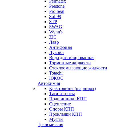
Permatex
Prestone
Pro Seal
Soft99
STP
SWAG
Wynn's
ZIC
Лавр
Антифризы
Лукойл
Вода дистилированная
Тормозные жидкости
Стеклоомывающие жидкости
Totachi
ЮКОС
Автохимия
Крестовины (шарниры)
Тяги и тросы
Подшипники КПП
Сцепление
Опоры КПП
Прокладки КПП
Муфты
Трансмиссия