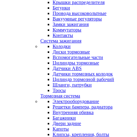
Крышки распределителя
Бегунки
Провода высоковольтные
Вакуумные регуляторы
Замки зажигания
Коммутаторы
Контакты
Система зажигания
Колодки
Диски тормозные
Вспомогательные части
Цилиндры тормозные
Датчики ABS
Датчики тормозных колодок
Цилиндр тормозной рабочий
Шланги, патрубки
Тросы
Тормозная система
Электрооборудование
Решетки бампера, радиатора
Внутренняя обивка
Багажники
Двери задние
Капоты
Клипсы, крепления, болты