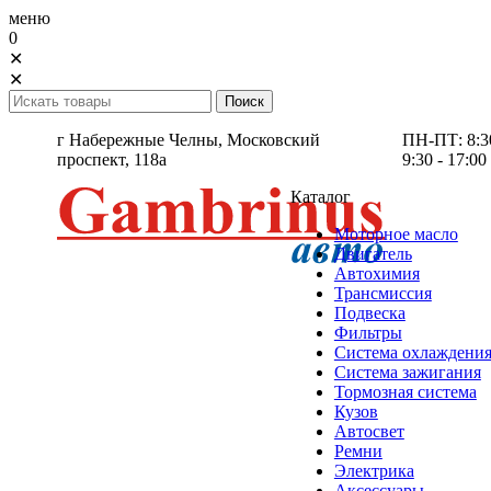
меню
0
✕
✕
г Набережные Челны,
Московский
ПН-ПТ: 8:30 
проспект, 118а
9:30 - 17:00
Каталог
Моторное масло
Двигатель
Автохимия
Трансмиссия
Подвеска
Фильтры
Система охлаждени
Система зажигания
Тормозная система
Кузов
Автосвет
Ремни
Электрика
Аксессуары