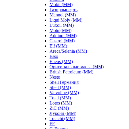
Mobil (ММ)
Газпромнефть
Mannol (ММ)
Liqui Moly (ММ)
Luxoil (ММ)
Motul(ММ)
Addinol (ММ)
Castrol (ММ)
Elf (ММ)
Areca/Selenia (ММ)
Esso
Eneos (ММ)
Оригинальные масла (ММ)
British Petroleum (ММ)
Neste
Shell Германия
Shell (ММ)
Valvoline (ММ)
Total (ММ)
Lotos (ММ)
ZiC (ММ)
Лукойл (ММ)
Totachi (MM)
FF
G-Energy