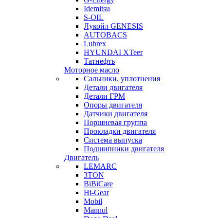
Idemitsu
S-OIL
Лукойл GENESIS
AUTOBACS
Lubrex
HYUNDAI XTeer
Татнефть
Моторное масло
Сальники, уплотнения
Детали двигателя
Детали ГРМ
Опоры двигателя
Датчики двигателя
Поршневая группа
Прокладки двигателя
Система выпуска
Подшипники двигателя
Двигатель
LEMARC
3TON
BiBiCare
Hi-Gear
Mobil
Mannol