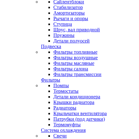
Сайлентблоки
Стабилизатор
Амортизаторы
Рычаги и опоры
Ступица
Шрус, вал приводной
Пружины
Детали полуосей
Подвеска
Фильтры топливные
Фильтры воздушные
Фильтры масляные
Фильтры салона
Фильтры трансмиссии
Фильтры
Помпы
Термостаты
Детали кондиционера
Крышки радиатора
Радиаторы
Крыльчатки вентилятора
Патрубки (под датчики)
Термомуфты
Система охлаждения
Свечи