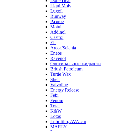
Done Deal
Liqui Moly
Luxoil
Runway
Разное
Motul
Addinol
Castrol
Elf
Areca/Selenia
Eneos
Ravenol
Оригинальные жидкости
British Petroleum
Turtle Wax
Shell
Valvoline
Energy Release
Febi
Fenom
Total
K&W
Lotos
Lubrifilm, AVA-car
MARLY