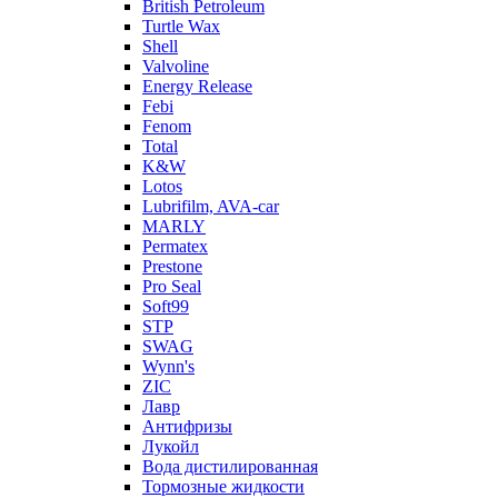
British Petroleum
Turtle Wax
Shell
Valvoline
Energy Release
Febi
Fenom
Total
K&W
Lotos
Lubrifilm, AVA-car
MARLY
Permatex
Prestone
Pro Seal
Soft99
STP
SWAG
Wynn's
ZIC
Лавр
Антифризы
Лукойл
Вода дистилированная
Тормозные жидкости