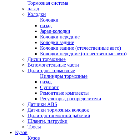
Тормозная система
назад
Колодки
Колодки
назад
Japan-колодки
Колодки передние
Колодки задние
Колодки задние (отечественные авто)
Колодки передние (отечественные авто)
Диски тормозные
Вспомогательные части
Цилиндры тормозные
Цилиндры тормозные
назад
Суппорт
Ремонтные комплекты
Регуляторы, распределители
Датчики ABS
Датчики тормозных колодок
Цилиндр тормозной рабочий
Шланги, патрубки
Тросы
Кузов
Кузов