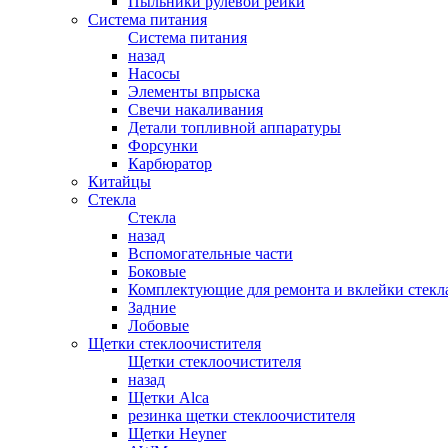
Пыльники рулевой рейки
Система питания
Система питания
назад
Насосы
Элементы впрыска
Свечи накаливания
Детали топливной аппаратуры
Форсунки
Карбюратор
Китайцы
Стекла
Стекла
назад
Вспомогательные части
Боковые
Комплектующие для ремонта и вклейки стекл
Задние
Лобовые
Щетки стеклоочистителя
Щетки стеклоочистителя
назад
Щетки Alca
резинка щетки стеклоочистителя
Щетки Heyner