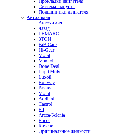
Прокладки двигателя
Система выпуска
Подшипники двигателя
Автохимия
Автохимия
назад
LEMARC
3TON
BiBiCare
Hi-Gear
Mobil
Mannol
Done Deal
Liqui Moly
Luxoil
Runway
Разное
Motul
Addinol
Castrol
Elf
Areca/Selenia
Eneos
Ravenol
Оригинальные жидкости