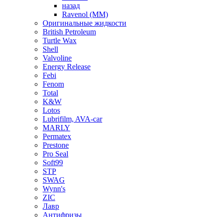
назад
Ravenol (ММ)
Оригинальные жидкости
British Petroleum
Turtle Wax
Shell
Valvoline
Energy Release
Febi
Fenom
Total
K&W
Lotos
Lubrifilm, AVA-car
MARLY
Permatex
Prestone
Pro Seal
Soft99
STP
SWAG
Wynn's
ZIC
Лавр
Антифризы