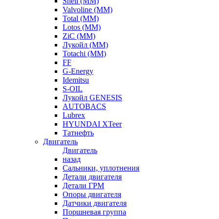
Shell (ММ)
Valvoline (ММ)
Total (ММ)
Lotos (ММ)
ZiC (ММ)
Лукойл (ММ)
Totachi (MM)
FF
G-Energy
Idemitsu
S-OIL
Лукойл GENESIS
AUTOBACS
Lubrex
HYUNDAI XTeer
Татнефть
Двигатель
Двигатель
назад
Сальники, уплотнения
Детали двигателя
Детали ГРМ
Опоры двигателя
Датчики двигателя
Поршневая группа