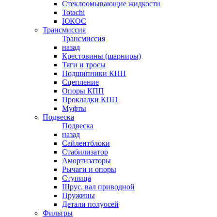
Стеклоомывающие жидкости
Totachi
ЮКОС
Трансмиссия
Трансмиссия
назад
Крестовины (шарниры)
Тяги и тросы
Подшипники КПП
Сцепление
Опоры КПП
Прокладки КПП
Муфты
Подвеска
Подвеска
назад
Сайлентблоки
Стабилизатор
Амортизаторы
Рычаги и опоры
Ступица
Шрус, вал приводной
Пружины
Детали полуосей
Фильтры