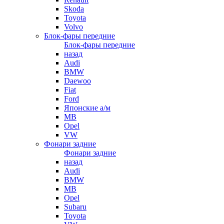
Skoda
Toyota
Volvo
Блок-фары передние
Блок-фары передние
назад
Audi
BMW
Daewoo
Fiat
Ford
Японские а/м
MB
Opel
VW
Фонари задние
Фонари задние
назад
Audi
BMW
MB
Opel
Subaru
Toyota