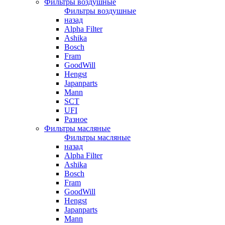
Фильтры воздушные
Фильтры воздушные
назад
Alpha Filter
Ashika
Bosch
Fram
GoodWill
Hengst
Japanparts
Mann
SCT
UFI
Разное
Фильтры масляные
Фильтры масляные
назад
Alpha Filter
Ashika
Bosch
Fram
GoodWill
Hengst
Japanparts
Mann