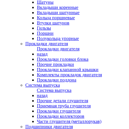
Шатуны
Вкладыши коренные
Вкладыши шатунные
Кольца поршневые
Втулки шатунов
Гильзы
Поршни
Полукольца упорные
Прокладки двигателя
Прокладки двигателя
назад
Прокладки головки блока
Прочие прокладки
Прокладки клапанной крышки
Комплекты прокладок двигателя
Прокладки поддона
Система выпуска
Система выпуска
назад
Прочие детали глушителя
Приемная труба глушителя
Прокладки глушителя
Прокладки коллекторов
Части глушителя (металлорукав)
Подшипники двигателя