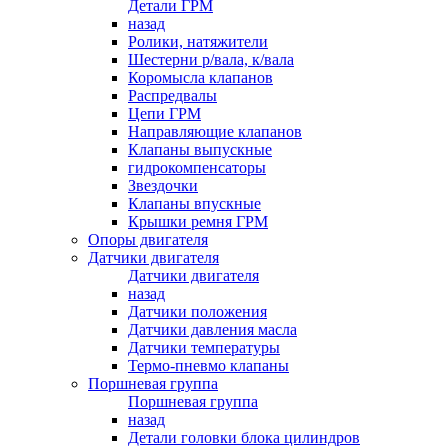
Детали ГРМ
назад
Ролики, натяжители
Шестерни р/вала, к/вала
Коромысла клапанов
Распредвалы
Цепи ГРМ
Направляющие клапанов
Клапаны выпускные
гидрокомпенсаторы
Звездочки
Клапаны впускные
Крышки ремня ГРМ
Опоры двигателя
Датчики двигателя
Датчики двигателя
назад
Датчики положения
Датчики давления масла
Датчики температуры
Термо-пневмо клапаны
Поршневая группа
Поршневая группа
назад
Детали головки блока цилиндров