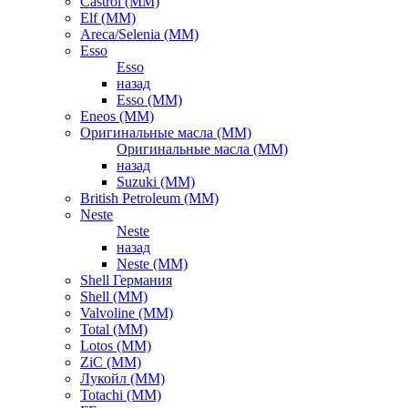
Castrol (ММ)
Elf (ММ)
Areca/Selenia (ММ)
Esso
Esso
назад
Esso (ММ)
Eneos (ММ)
Оригинальные масла (ММ)
Оригинальные масла (ММ)
назад
Suzuki (ММ)
British Petroleum (ММ)
Neste
Neste
назад
Neste (ММ)
Shell Германия
Shell (ММ)
Valvoline (ММ)
Total (ММ)
Lotos (ММ)
ZiC (ММ)
Лукойл (ММ)
Totachi (MM)