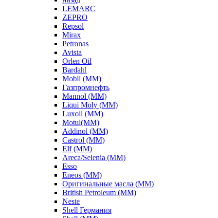
LEMARC
ZEPRO
Repsol
Mirax
Petronas
Avista
Orlen Oil
Bardahl
Mobil (ММ)
Газпромнефть
Mannol (ММ)
Liqui Moly (ММ)
Luxoil (ММ)
Motul(ММ)
Addinol (ММ)
Castrol (ММ)
Elf (ММ)
Areca/Selenia (ММ)
Esso
Eneos (ММ)
Оригинальные масла (ММ)
British Petroleum (ММ)
Neste
Shell Германия