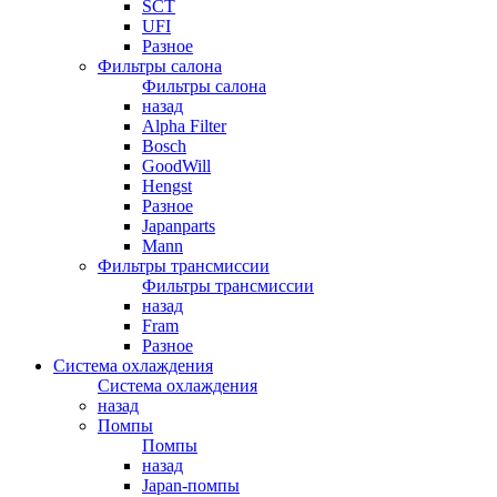
SCT
UFI
Разное
Фильтры салона
Фильтры салона
назад
Alpha Filter
Bosch
GoodWill
Hengst
Разное
Japanparts
Mann
Фильтры трансмиссии
Фильтры трансмиссии
назад
Fram
Разное
Система охлаждения
Система охлаждения
назад
Помпы
Помпы
назад
Japan-помпы