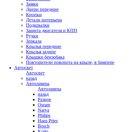
Замки
Двери передние
Кнопки
Детали интерьера
Подкрылки
Защита двигателя и КПП
Ручки
Зеркала
Крылья передние
Крылья задние
Крышки бензобака
Повторители поворота на крыле, в бампере
Автосвет
Автосвет
назад
Автолампы
Автолампы
назад
Разное
Osram
Narva
Philips
Hans Pries
Bosch
Koito