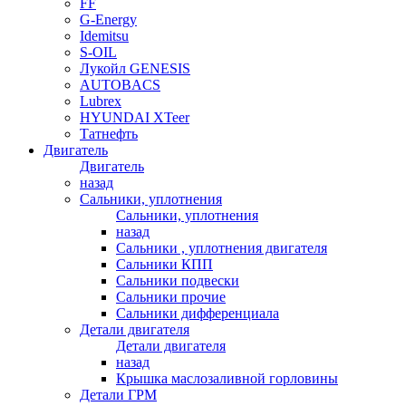
FF
G-Energy
Idemitsu
S-OIL
Лукойл GENESIS
AUTOBACS
Lubrex
HYUNDAI XTeer
Татнефть
Двигатель
Двигатель
назад
Сальники, уплотнения
Сальники, уплотнения
назад
Сальники , уплотнения двигателя
Сальники КПП
Сальники подвески
Сальники прочие
Сальники дифференциала
Детали двигателя
Детали двигателя
назад
Крышка маслозаливной горловины
Детали ГРМ