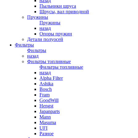
назад
Пыльники шруса
Шрусы, вал приводной
Пружины
Пружины
назад
Опоры пружин
Детали полуосей
Фильтры
Фильтры
назад
Фильтры топливные
Фильтры топливные
назад
Alpha Filter
Ashika
Bosch
Fram
GoodWill
Hengst
Japanparts
Mann
Masuma
UFI
Разное