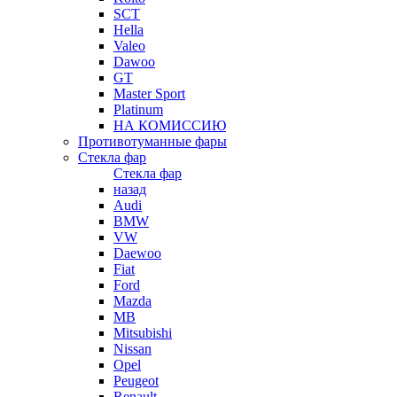
SCT
Hella
Valeo
Dawoo
GT
Master Sport
Platinum
НА КОМИССИЮ
Противотуманные фары
Стекла фар
Стекла фар
назад
Audi
BMW
VW
Daewoo
Fiat
Ford
Mazda
MB
Mitsubishi
Nissan
Opel
Peugeot
Renault