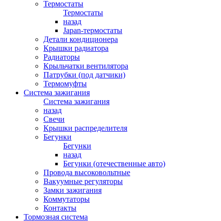
Термостаты
Термостаты
назад
Japan-термостаты
Детали кондиционера
Крышки радиатора
Радиаторы
Крыльчатки вентилятора
Патрубки (под датчики)
Термомуфты
Система зажигания
Система зажигания
назад
Свечи
Крышки распределителя
Бегунки
Бегунки
назад
Бегунки (отечественные авто)
Провода высоковольтные
Вакуумные регуляторы
Замки зажигания
Коммутаторы
Контакты
Тормозная система