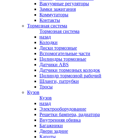
Вакуумные регуляторы
Замки зажигания
Коммутаторы
Контакты
Тормозная система
Тормозная система
назад
Колодки
Диски тормозные
Вспомогательные части
Цилиндры тормозные
Датчики ABS
Датчики тормозных колодок
Цилиндр тормозной рабочий
Шланги, патрубки
Тросы
Кузов
Кузов
назад
Электрооборудование
Решетки бампера, радиатора
Внутренняя обивка
Багажники
Двери задние
Капоты