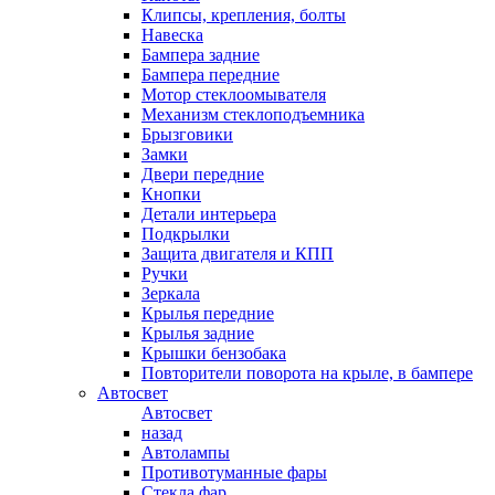
Клипсы, крепления, болты
Навеска
Бампера задние
Бампера передние
Мотор стеклоомывателя
Механизм стеклоподъемника
Брызговики
Замки
Двери передние
Кнопки
Детали интерьера
Подкрылки
Защита двигателя и КПП
Ручки
Зеркала
Крылья передние
Крылья задние
Крышки бензобака
Повторители поворота на крыле, в бампере
Автосвет
Автосвет
назад
Автолампы
Противотуманные фары
Стекла фар