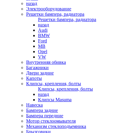
назад
Электрооборудование
Решетки бампера, радиатора
Решетки бампера, радиатора
назад
Audi
BMW
Ford
MB
Opel
VW
Внутренняя обивка
Багажники
Двери задние
Капоты
Клипсы, крепления, болты
Клипсы, крепления, болты
назад
Клипсы Masuma
Навеска
Бампера задние
Бампера передние
Мотор стеклоомывателя
Механизм стеклоподъемника
Брызговики