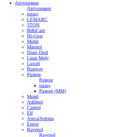
Автохимия
Автохимия
назад
LEMARC
3TON
BiBiCare
Hi-Gear
Mobil
Mannol
Done Deal
Liqui Moly
Luxoil
Runway
Разное
Разное
назад
Разное (ММ)
Motul
Addinol
Castrol
Elf
Areca/Selenia
Eneos
Ravenol
Ravenol