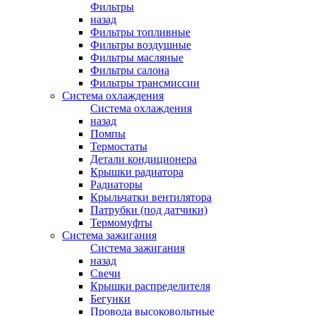
Фильтры
назад
Фильтры топливные
Фильтры воздушные
Фильтры масляные
Фильтры салона
Фильтры трансмиссии
Система охлаждения
Система охлаждения
назад
Помпы
Термостаты
Детали кондиционера
Крышки радиатора
Радиаторы
Крыльчатки вентилятора
Патрубки (под датчики)
Термомуфты
Система зажигания
Система зажигания
назад
Свечи
Крышки распределителя
Бегунки
Провода высоковольтные