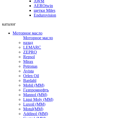
AWM
AEROtwin
щетки Miles
Endurovision
каталог
Моторное масло
Моторное масло
назад
LEMARC
ZEPRO
Repsol
Mirax
Petronas
Avista
Orlen Oil
Bardahl
Mobil (ММ)
Газпромнефть
Mannol (ММ)
Liqui Moly (ММ)
Luxoil (ММ)
Motul(ММ)
Addinol (ММ)