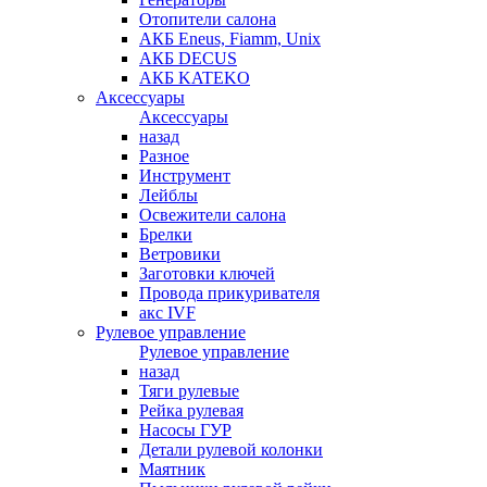
Отопители салона
АКБ Eneus, Fiamm, Unix
АКБ DECUS
АКБ KATEKO
Аксессуары
Аксессуары
назад
Разное
Инструмент
Лейблы
Освежители салона
Брелки
Ветровики
Заготовки ключей
Провода прикуривателя
акс IVF
Рулевое управление
Рулевое управление
назад
Тяги рулевые
Рейка рулевая
Насосы ГУР
Детали рулевой колонки
Маятник