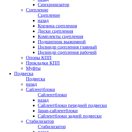
Синхронизатор
Сцепление
Сцепление
назад
Корзина сцепления
Диски сцепления
Комплекты сцепления
Подшипник выжимной
Цилиндр сцепления главный
Цилиндр сцепления рабочий
Опоры КПП
Прокладки КПП
Муфты
Подвеска
Подвеска
назад
Сайлентблоки
Сайлентблоки
назад
Сайлентблоки передней подвески
Japan-сайлентблоки
Сайлентблоки задней подвески
Стабилизатор
Стабилизатор
назад