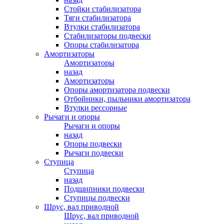
Стойки стабилизатора
Тяги стабилизатора
Втулки стабилизатора
Стабилизаторы подвески
Опоры стабилизатора
Амортизаторы
Амортизаторы
назад
Амортизаторы
Опоры амортизатора подвески
Отбойники, пыльники амортизатора
Втулки рессорные
Рычаги и опоры
Рычаги и опоры
назад
Опоры подвески
Рычаги подвески
Ступица
Ступица
назад
Подшипники подвески
Ступицы подвески
Шрус, вал приводной
Шрус, вал приводной