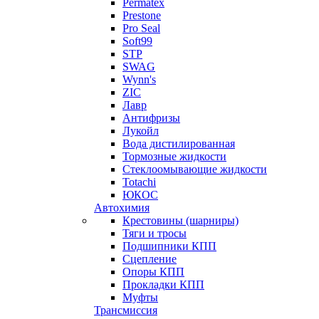
Permatex
Prestone
Pro Seal
Soft99
STP
SWAG
Wynn's
ZIC
Лавр
Антифризы
Лукойл
Вода дистилированная
Тормозные жидкости
Стеклоомывающие жидкости
Totachi
ЮКОС
Автохимия
Крестовины (шарниры)
Тяги и тросы
Подшипники КПП
Сцепление
Опоры КПП
Прокладки КПП
Муфты
Трансмиссия