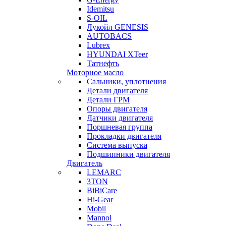
Idemitsu
S-OIL
Лукойл GENESIS
AUTOBACS
Lubrex
HYUNDAI XTeer
Татнефть
Моторное масло
Сальники, уплотнения
Детали двигателя
Детали ГРМ
Опоры двигателя
Датчики двигателя
Поршневая группа
Прокладки двигателя
Система выпуска
Подшипники двигателя
Двигатель
LEMARC
3TON
BiBiCare
Hi-Gear
Mobil
Mannol