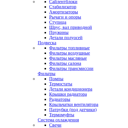
Сайлентблоки
Стабилизатор
Амортизаторы
Рычаги и опоры
Ступица
Шрус, вал приводной
Пружины
Детали полуосей
Подвеска
Фильтры топливные
Фильтры воздушные
Фильтры масляные
Фильтры салона
Фильтры трансмиссии
Фильтры
Помпы
Термостаты
Детали кондиционера
Крышки радиатора
Радиаторы
Крыльчатки вентилятора
Патрубки (под датчики)
Термомуфты
Система охлаждения
Свечи