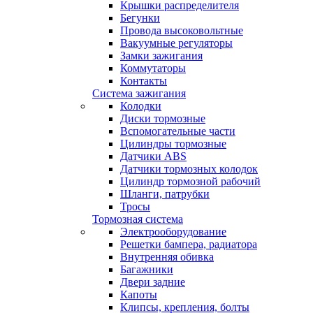
Крышки распределителя
Бегунки
Провода высоковольтные
Вакуумные регуляторы
Замки зажигания
Коммутаторы
Контакты
Система зажигания
Колодки
Диски тормозные
Вспомогательные части
Цилиндры тормозные
Датчики ABS
Датчики тормозных колодок
Цилиндр тормозной рабочий
Шланги, патрубки
Тросы
Тормозная система
Электрооборудование
Решетки бампера, радиатора
Внутренняя обивка
Багажники
Двери задние
Капоты
Клипсы, крепления, болты