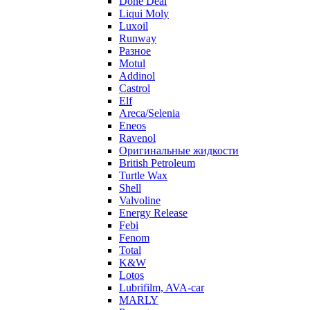
Done Deal
Liqui Moly
Luxoil
Runway
Разное
Motul
Addinol
Castrol
Elf
Areca/Selenia
Eneos
Ravenol
Оригинальные жидкости
British Petroleum
Turtle Wax
Shell
Valvoline
Energy Release
Febi
Fenom
Total
K&W
Lotos
Lubrifilm, AVA-car
MARLY