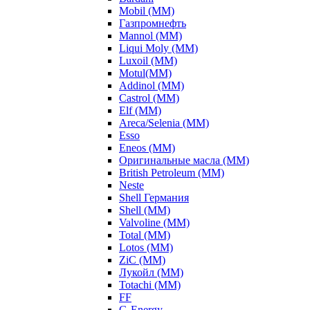
Mobil (ММ)
Газпромнефть
Mannol (ММ)
Liqui Moly (ММ)
Luxoil (ММ)
Motul(ММ)
Addinol (ММ)
Castrol (ММ)
Elf (ММ)
Areca/Selenia (ММ)
Esso
Eneos (ММ)
Оригинальные масла (ММ)
British Petroleum (ММ)
Neste
Shell Германия
Shell (ММ)
Valvoline (ММ)
Total (ММ)
Lotos (ММ)
ZiC (ММ)
Лукойл (ММ)
Totachi (MM)
FF
G-Energy