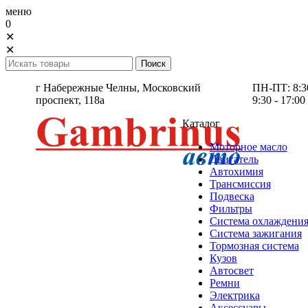
меню
0
✕
✕
г Набережные Челны,
Московский
ПН-ПТ: 8:30 
проспект, 118а
9:30 - 17:00
Каталог
Моторное масло
Двигатель
Автохимия
Трансмиссия
Подвеска
Фильтры
Система охлаждени
Система зажигания
Тормозная система
Кузов
Автосвет
Ремни
Электрика
Аксессуары