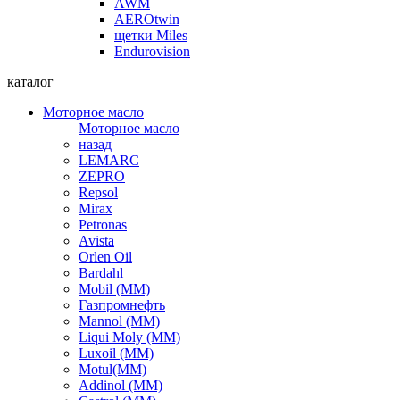
AWM
AEROtwin
щетки Miles
Endurovision
каталог
Моторное масло
Моторное масло
назад
LEMARC
ZEPRO
Repsol
Mirax
Petronas
Avista
Orlen Oil
Bardahl
Mobil (ММ)
Газпромнефть
Mannol (ММ)
Liqui Moly (ММ)
Luxoil (ММ)
Motul(ММ)
Addinol (ММ)