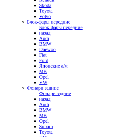
Skoda
Toyota
Volvo
Блок-фары передние
Блок-фары передние
назад
Audi
BMW
Daewoo
Fiat
Ford
Японские а/м
MB
Opel
VW
Фонари задние
Фонари задние
назад
Audi
BMW
MB
Opel
Subaru
Toyota