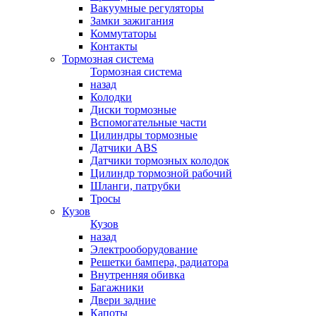
Вакуумные регуляторы
Замки зажигания
Коммутаторы
Контакты
Тормозная система
Тормозная система
назад
Колодки
Диски тормозные
Вспомогательные части
Цилиндры тормозные
Датчики ABS
Датчики тормозных колодок
Цилиндр тормозной рабочий
Шланги, патрубки
Тросы
Кузов
Кузов
назад
Электрооборудование
Решетки бампера, радиатора
Внутренняя обивка
Багажники
Двери задние
Капоты