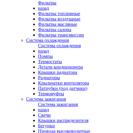
Фильтры
назад
Фильтры топливные
Фильтры воздушные
Фильтры масляные
Фильтры салона
Фильтры трансмиссии
Система охлаждения
Система охлаждения
назад
Помпы
Термостаты
Детали кондиционера
Крышки радиатора
Радиаторы
Крыльчатки вентилятора
Патрубки (под датчики)
Термомуфты
Система зажигания
Система зажигания
назад
Свечи
Крышки распределителя
Бегунки
Провода высоковольтные