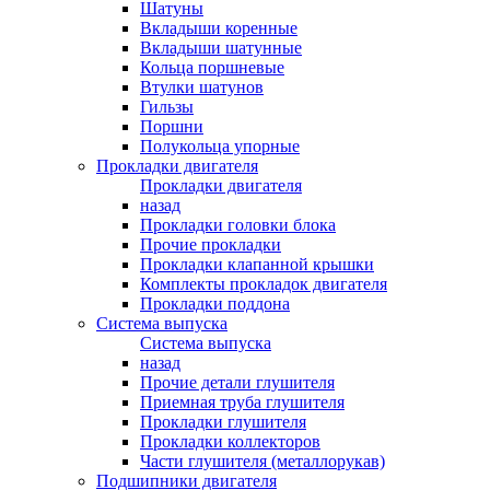
Шатуны
Вкладыши коренные
Вкладыши шатунные
Кольца поршневые
Втулки шатунов
Гильзы
Поршни
Полукольца упорные
Прокладки двигателя
Прокладки двигателя
назад
Прокладки головки блока
Прочие прокладки
Прокладки клапанной крышки
Комплекты прокладок двигателя
Прокладки поддона
Система выпуска
Система выпуска
назад
Прочие детали глушителя
Приемная труба глушителя
Прокладки глушителя
Прокладки коллекторов
Части глушителя (металлорукав)
Подшипники двигателя