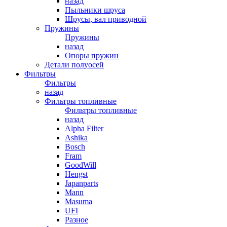
назад
Пыльники шруса
Шрусы, вал приводной
Пружины
Пружины
назад
Опоры пружин
Детали полуосей
Фильтры
Фильтры
назад
Фильтры топливные
Фильтры топливные
назад
Alpha Filter
Ashika
Bosch
Fram
GoodWill
Hengst
Japanparts
Mann
Masuma
UFI
Разное