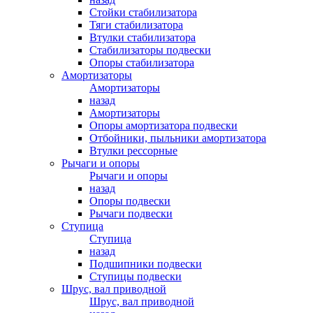
Стойки стабилизатора
Тяги стабилизатора
Втулки стабилизатора
Стабилизаторы подвески
Опоры стабилизатора
Амортизаторы
Амортизаторы
назад
Амортизаторы
Опоры амортизатора подвески
Отбойники, пыльники амортизатора
Втулки рессорные
Рычаги и опоры
Рычаги и опоры
назад
Опоры подвески
Рычаги подвески
Ступица
Ступица
назад
Подшипники подвески
Ступицы подвески
Шрус, вал приводной
Шрус, вал приводной