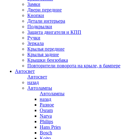
Замки
Двери передние
Кнопки
Детали интерьера
Подкрылки
Защита двигателя и КПП
Ручки
Зеркала
Крылья передние
Крылья задние
Крышки бензобака
Повторители поворота на крыле, в бампере
Автосвет
Автосвет
назад
Автолампы
Автолампы
назад
Разное
Osram
Narva
Philips
Hans Pries
Bosch
Koito