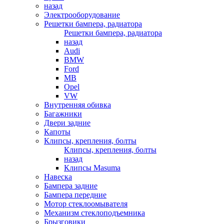
назад
Электрооборудование
Решетки бампера, радиатора
Решетки бампера, радиатора
назад
Audi
BMW
Ford
MB
Opel
VW
Внутренняя обивка
Багажники
Двери задние
Капоты
Клипсы, крепления, болты
Клипсы, крепления, болты
назад
Клипсы Masuma
Навеска
Бампера задние
Бампера передние
Мотор стеклоомывателя
Механизм стеклоподъемника
Брызговики