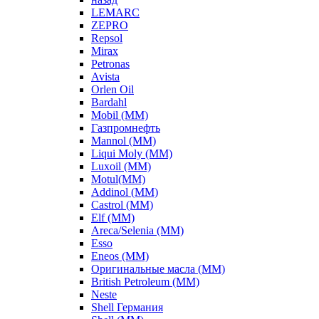
LEMARC
ZEPRO
Repsol
Mirax
Petronas
Avista
Orlen Oil
Bardahl
Mobil (ММ)
Газпромнефть
Mannol (ММ)
Liqui Moly (ММ)
Luxoil (ММ)
Motul(ММ)
Addinol (ММ)
Castrol (ММ)
Elf (ММ)
Areca/Selenia (ММ)
Esso
Eneos (ММ)
Оригинальные масла (ММ)
British Petroleum (ММ)
Neste
Shell Германия