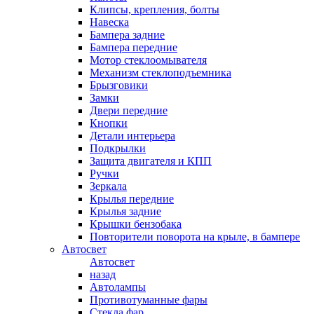
Клипсы, крепления, болты
Навеска
Бампера задние
Бампера передние
Мотор стеклоомывателя
Механизм стеклоподъемника
Брызговики
Замки
Двери передние
Кнопки
Детали интерьера
Подкрылки
Защита двигателя и КПП
Ручки
Зеркала
Крылья передние
Крылья задние
Крышки бензобака
Повторители поворота на крыле, в бампере
Автосвет
Автосвет
назад
Автолампы
Противотуманные фары
Стекла фар