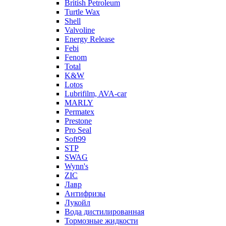
British Petroleum
Turtle Wax
Shell
Valvoline
Energy Release
Febi
Fenom
Total
K&W
Lotos
Lubrifilm, AVA-car
MARLY
Permatex
Prestone
Pro Seal
Soft99
STP
SWAG
Wynn's
ZIC
Лавр
Антифризы
Лукойл
Вода дистилированная
Тормозные жидкости