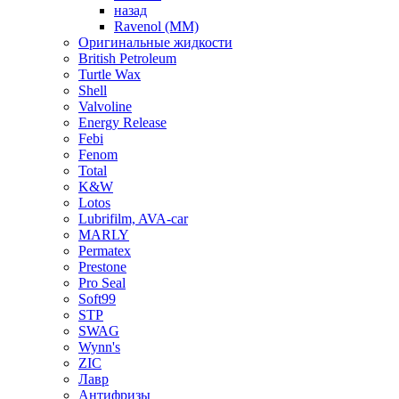
назад
Ravenol (ММ)
Оригинальные жидкости
British Petroleum
Turtle Wax
Shell
Valvoline
Energy Release
Febi
Fenom
Total
K&W
Lotos
Lubrifilm, AVA-car
MARLY
Permatex
Prestone
Pro Seal
Soft99
STP
SWAG
Wynn's
ZIC
Лавр
Антифризы