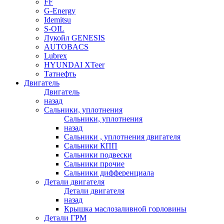
FF
G-Energy
Idemitsu
S-OIL
Лукойл GENESIS
AUTOBACS
Lubrex
HYUNDAI XTeer
Татнефть
Двигатель
Двигатель
назад
Сальники, уплотнения
Сальники, уплотнения
назад
Сальники , уплотнения двигателя
Сальники КПП
Сальники подвески
Сальники прочие
Сальники дифференциала
Детали двигателя
Детали двигателя
назад
Крышка маслозаливной горловины
Детали ГРМ