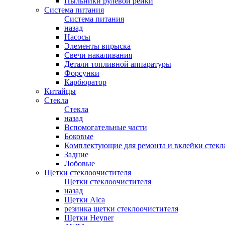
Пыльники рулевой рейки
Система питания
Система питания
назад
Насосы
Элементы впрыска
Свечи накаливания
Детали топливной аппаратуры
Форсунки
Карбюратор
Китайцы
Стекла
Стекла
назад
Вспомогательные части
Боковые
Комплектующие для ремонта и вклейки стекл
Задние
Лобовые
Щетки стеклоочистителя
Щетки стеклоочистителя
назад
Щетки Alca
резинка щетки стеклоочистителя
Щетки Heyner