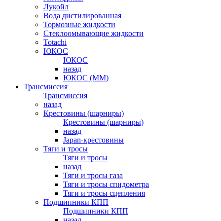
Лукойл
Вода дистилированная
Тормозные жидкости
Стеклоомывающие жидкости
Totachi
ЮКОС
ЮКОС
назад
ЮКОС (ММ)
Трансмиссия
Трансмиссия
назад
Крестовины (шарниры)
Крестовины (шарниры)
назад
Japan-крестовины
Тяги и тросы
Тяги и тросы
назад
Тяги и тросы газа
Тяги и тросы спидометра
Тяги и тросы сцепления
Подшипники КПП
Подшипники КПП
назад