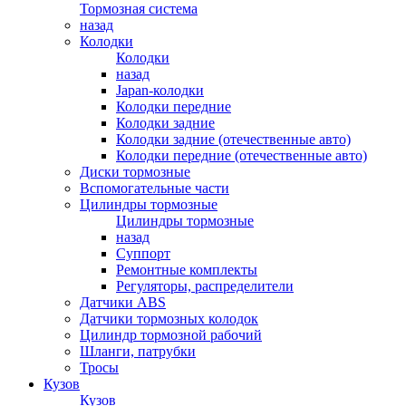
Тормозная система
назад
Колодки
Колодки
назад
Japan-колодки
Колодки передние
Колодки задние
Колодки задние (отечественные авто)
Колодки передние (отечественные авто)
Диски тормозные
Вспомогательные части
Цилиндры тормозные
Цилиндры тормозные
назад
Суппорт
Ремонтные комплекты
Регуляторы, распределители
Датчики ABS
Датчики тормозных колодок
Цилиндр тормозной рабочий
Шланги, патрубки
Тросы
Кузов
Кузов