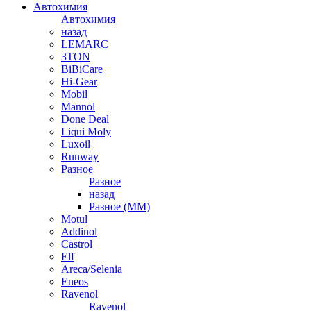
Автохимия
Автохимия
назад
LEMARC
3TON
BiBiCare
Hi-Gear
Mobil
Mannol
Done Deal
Liqui Moly
Luxoil
Runway
Разное
Разное
назад
Разное (ММ)
Motul
Addinol
Castrol
Elf
Areca/Selenia
Eneos
Ravenol
Ravenol