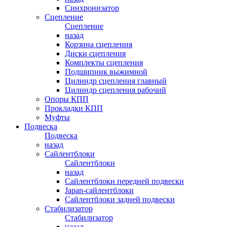
Синхронизатор
Сцепление
Сцепление
назад
Корзина сцепления
Диски сцепления
Комплекты сцепления
Подшипник выжимной
Цилиндр сцепления главный
Цилиндр сцепления рабочий
Опоры КПП
Прокладки КПП
Муфты
Подвеска
Подвеска
назад
Сайлентблоки
Сайлентблоки
назад
Сайлентблоки передней подвески
Japan-сайлентблоки
Сайлентблоки задней подвески
Стабилизатор
Стабилизатор
назад