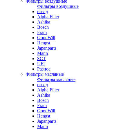
Фильтры воздушные
Фильтры воздушные
назад
Alpha Filter
Ashika
Bosch
Fram
GoodWill
Hengst
Japanparts
Mann
SCT
UFI
Разное
Фильтры масляные
Фильтры масляные
назад
Alpha Filter
Ashika
Bosch
Fram
GoodWill
Hengst
Japanparts
Mann