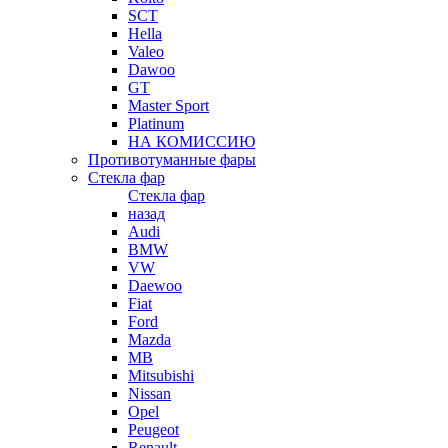
SCT
Hella
Valeo
Dawoo
GT
Master Sport
Platinum
НА КОМИССИЮ
Противотуманные фары
Стекла фар
Стекла фар
назад
Audi
BMW
VW
Daewoo
Fiat
Ford
Mazda
MB
Mitsubishi
Nissan
Opel
Peugeot
Renault