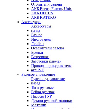
Отопители салона
АКБ Eneus, Fiamm, Unix
АКБ DECUS
АКБ KATEKO
Аксессуары
Аксессуары
назад
Разное
Инструмент
Лейблы
Освежители салона
Брелки
Ветровики
Заготовки ключей
Провода прикуривателя
акс IVF
Рулевое управление
Рулевое управление
назад
Тяги рулевые
Рейка рулевая
Насосы ГУР
Детали рулевой колонки
Маятник