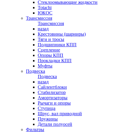
Стеклоомывающие жидкости
Totachi
ЮКОС
Трансмиссия
Трансмиссия
назад
Крестовины (шарниры)
Тяги и тросы
Подшипники КПП
Сцепление
Опоры КПП
Прокладки КПП
Муфты
Подвеска
Подвеска
назад
Сайлентблоки
Стабилизатор
Амортизаторы
Рычаги и опоры
Ступица
Шрус, вал приводной
Пружины
Детали полуосей
Фильтры