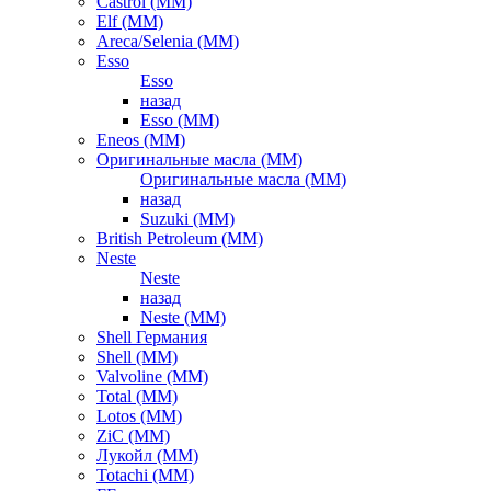
Castrol (ММ)
Elf (ММ)
Areca/Selenia (ММ)
Esso
Esso
назад
Esso (ММ)
Eneos (ММ)
Оригинальные масла (ММ)
Оригинальные масла (ММ)
назад
Suzuki (ММ)
British Petroleum (ММ)
Neste
Neste
назад
Neste (ММ)
Shell Германия
Shell (ММ)
Valvoline (ММ)
Total (ММ)
Lotos (ММ)
ZiC (ММ)
Лукойл (ММ)
Totachi (MM)