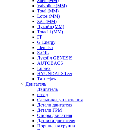
Shell (ММ)
Valvoline (ММ)
Total (ММ)
Lotos (ММ)
ZiC (ММ)
Лукойл (ММ)
Totachi (MM)
FF
G-Energy
Idemitsu
S-OIL
Лукойл GENESIS
AUTOBACS
Lubrex
HYUNDAI XTeer
Татнефть
Двигатель
Двигатель
назад
Сальники, уплотнения
Детали двигателя
Детали ГРМ
Опоры двигателя
Датчики двигателя
Поршневая группа