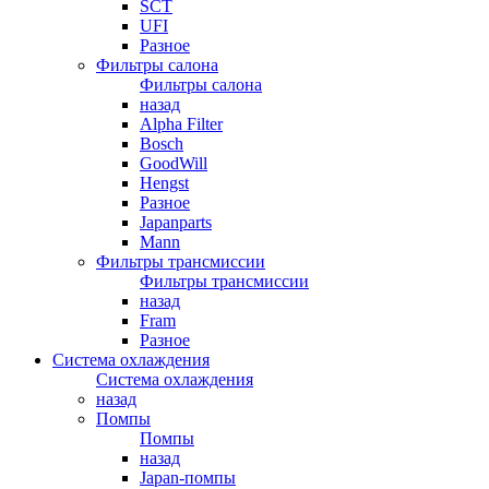
SCT
UFI
Разное
Фильтры салона
Фильтры салона
назад
Alpha Filter
Bosch
GoodWill
Hengst
Разное
Japanparts
Mann
Фильтры трансмиссии
Фильтры трансмиссии
назад
Fram
Разное
Система охлаждения
Система охлаждения
назад
Помпы
Помпы
назад
Japan-помпы