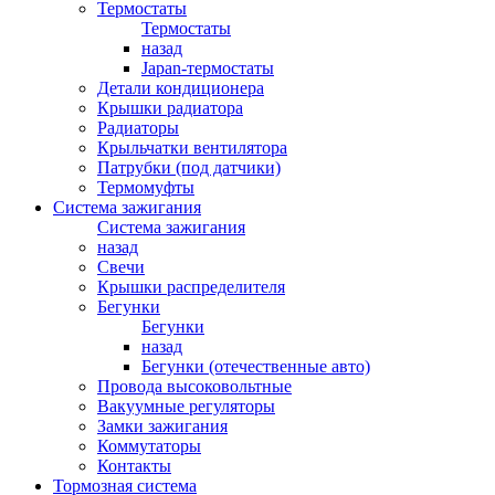
Термостаты
Термостаты
назад
Japan-термостаты
Детали кондиционера
Крышки радиатора
Радиаторы
Крыльчатки вентилятора
Патрубки (под датчики)
Термомуфты
Система зажигания
Система зажигания
назад
Свечи
Крышки распределителя
Бегунки
Бегунки
назад
Бегунки (отечественные авто)
Провода высоковольтные
Вакуумные регуляторы
Замки зажигания
Коммутаторы
Контакты
Тормозная система