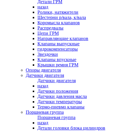
Детали ГРМ
назад
Ролики, натяжители
Шестерни р/вала, к/вала
Коромысла клапанов
Распредвалы
Цепи ГРМ
Направляющие клапанов
Клапаны выпускные
гидрокомпенсаторы
Звездочки
Клапаны впускные
Крышки ремня ГРМ
Опоры двигателя
Датчики двигателя
Датчики двигателя
назад
Датчики положения
Датчики давления масла
Датчики температуры
Термо-пневмо клапаны
Поршневая группа
Поршневая группа
назад
Детали головки блока цилиндров